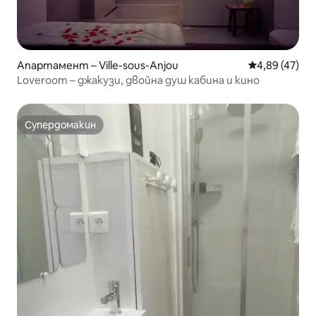
Апартамент – Ville-sous-Anjou
Средна оценк
4,89 (47)
Loveroom – джакузи, двойна душ кабина и кино
Супердомакин
Супердомакин