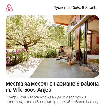
Пропускане
към
Пуснете обява в Airbnb
съдържанието
Места за месечно наемане в района
на Ville-sous-Anjou
Открийте места под наем за дългосрочни
престои, които ви карат да се чувствате като у