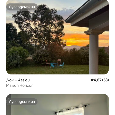
Супердомакин
Супердомакин
Дом – Assieu
Средна оценк
4,87 (53)
Maison Horizon
Супердомакин
Супердомакин