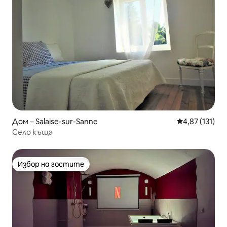
Дом – Salaise-sur-Sanne
Средна оценка
4,87 (131)
Село къща
Избор на гостите
Избор на гостите