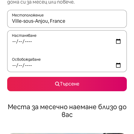
дома си за месец или повече.
Местоположение
Когато резултатите се покажат, използвайте клавишите 
Настаняване
Освобождаване
Търсене
Места за месечно наемане близо до
вас