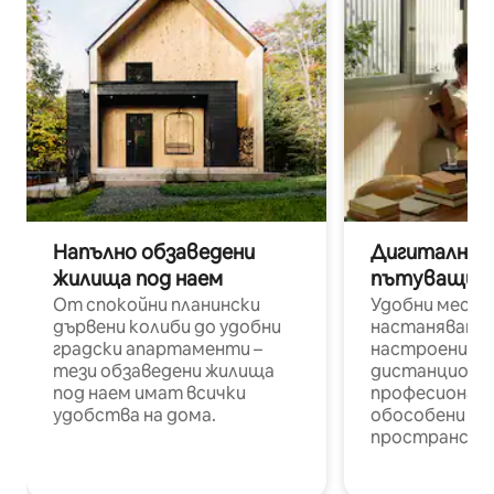
Напълно обзаведени
Дигитални н
жилища под наем
пътуващи п
От спокойни планински
Удобни места
дървени колиби до удобни
настаняване 
градски апартаменти –
настроени и
тези обзаведени жилища
дистанционн
под наем имат всички
професионалис
удобства на дома.
обособени р
пространств