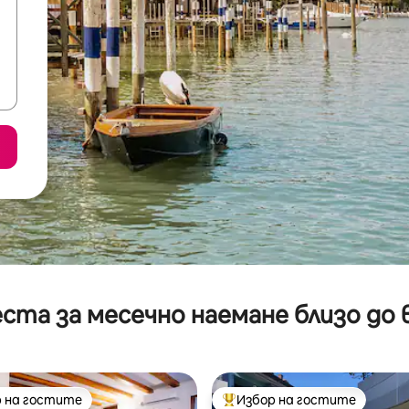
ста за месечно наемане близо до 
 на гостите
Избор на гостите
улярен избор на гостите
Най-популярен избор на гос