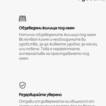
Обзаведени жилища под наем
Напълно обзаведените жилища под наем
включват кухня и необходимите ви
удобства, за да живеете удобно за месец
или повече. Това е перфектната
алтернатива на преотдаването под
наем.
Резервирайте уверено
Отзиви от доверената ни общност от