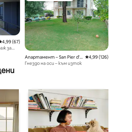
Средна оценка: 4,99 от 5, 67 отзива
4,99 (67)
раж за
Апартамент – San Pier d'Is
Средна оценка: 4,99 
4,99 (126)
onzo
Гнездо на оси – към изток
цени