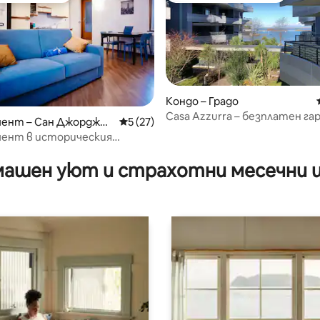
Кондо – Градо
Casa Azzurra – безплатен га
от 5, 26 отзива
ент – Сан Джорджо
Средна оценка: 5 от 5, 27 отзива
5 (27)
коли и 5 велосипеда
о
ент в историческия
ашен уют и страхотни месечни 