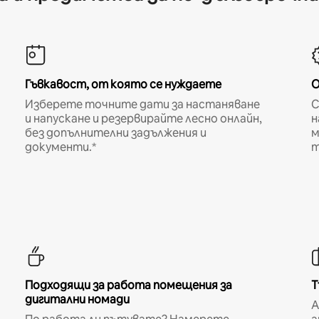
Гъвкавост, от която се нуждаете
О
Изберете точните дати за настаняване
С
и напускане и резервирайте лесно онлайн,
н
без допълнителни задължения и
м
документи.*
т
Подходящи за работа помещения за
Т
дигитални номади
A