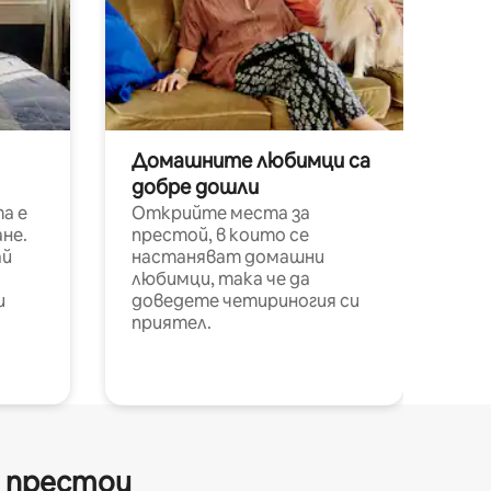
Домашните любимци са
добре дошли
а е
Открийте места за
не.
престой, в които се
ай
настаняват домашни
любимци, така че да
и
доведете четириногия си
приятел.
и престои