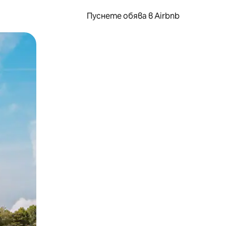
Пуснете обява в Airbnb
окосване или плъзгане.