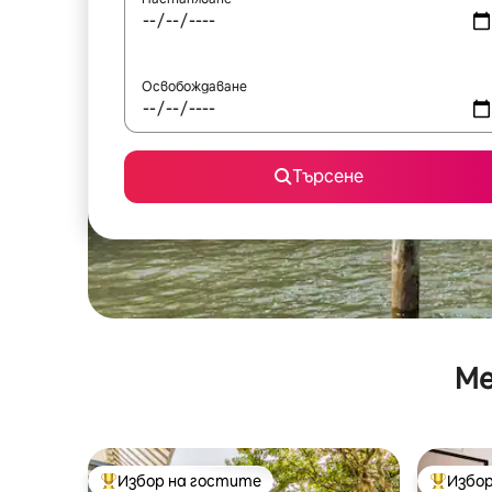
Освобождаване
Търсене
Ме
Избор на гостите
Избор
Най-популярен избор на гостите
Най-поп