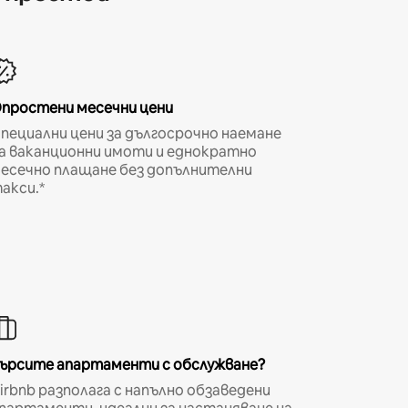
простени месечни цени
пециални цени за дългосрочно наемане
а ваканционни имоти и еднократно
есечно плащане без допълнителни
акси.*
ърсите апартаменти с обслужване?
irbnb разполага с напълно обзаведени