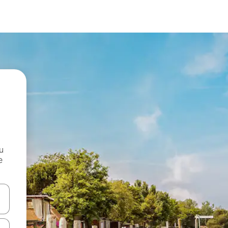
и
е
е клавишите със стрелки нагоре и надолу или навигирайте с д