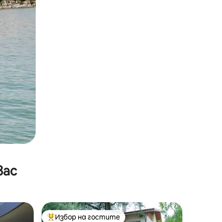
вас
Избор на гостите
тите
Най-популярен избор на гостите