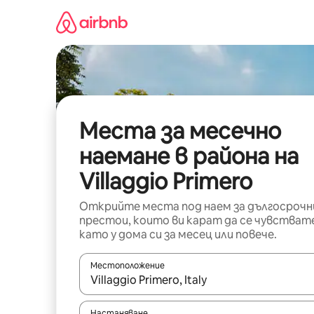
Пропускане
към
съдържанието
Места за месечно
наемане в района на
Villaggio Primero
Открийте места под наем за дългосрочн
престои, които ви карат да се чувстват
като у дома си за месец или повече.
Местоположение
Когато резултатите се покажат, използвайт
Настаняване