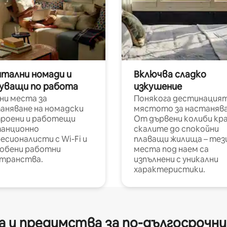
итални номади и
Включва сладко
уващи по работа
изкушение
ни места за
Понякога дестинацият
аняване на номадски
мястото за настанява
роени и работещи
От дървени колиби кр
анционно
скалите до спокойни
есионалисти с Wi-Fi и
плаващи жилища – тез
обени работни
места под наем са
транства.
изпълнени с уникални
характеристики.
 и предимства за по-дългосрочн