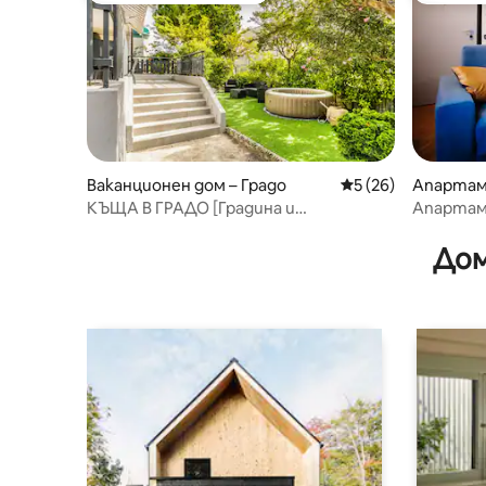
Ваканционен дом – Градо
Средна оценка: 5 
5 (26)
Апартам
ди Ногар
КЪЩА В ГРАДО [Градина и
Апартам
хидромасаж - море - паркинг]
център
Дом