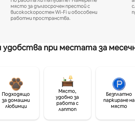
По работа ли пътувате? Намерете
а
място за дългосрочен престой с
с
високоскоростен Wi-Fi и обособени
п
работни пространства.
 удобства при местата за месеч
Място,
Подходящо
Безплатно
удобно за
за домашни
паркиране на
работа с
любимци
място
лаптоп