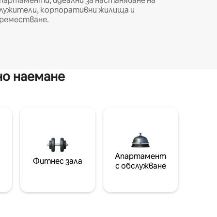
партаменти, идеални за настаняване на
лужители, корпоративни жилища и
реместване.
но наемане
Апартамент
Фитнес зала
с обслужване