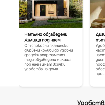
Напълно обзаведени
Диг
жилища под наем
път
От спокойни планински
Удоб
дървени колиби до удобни
наст
градски апартаменти –
наст
тези обзаведени жилища
дист
под наем имат всички
проф
удобства на дома.
обос
прос
Удобства