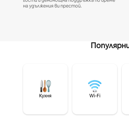
гости и денонощна поддръжка по време
на удължения ви престой.
Популярни
Кухня
Wi-Fi