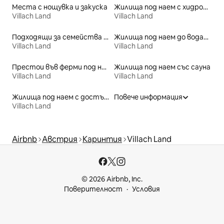
Места с нощувка и закуска
Жилища под наем с хидромасажна вана
Villach Land
Villach Land
Подходящи за семейства места под наем
Жилища под наем до водата
Villach Land
Villach Land
Престои във ферми под наем
Жилища под наем със сауна
Villach Land
Villach Land
Жилища под наем с достъп до плажа
Повече информация
Villach Land
Airbnb
Австрия
Каринтия
Villach Land
© 2026 Airbnb, Inc.
Поверителност
Условия