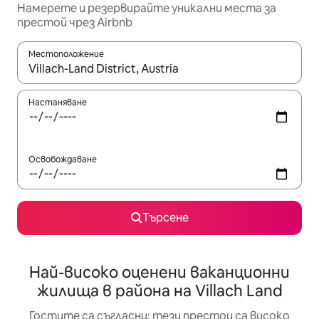
Намерете и резервирайте уникални места за
престой чрез Airbnb
Местоположение
Когато резултатите се покажат, използвайте клавишите 
Настаняване
Освобождаване
Търсене
Най-високо оценени ваканционни
жилища в района на Villach Land
Гостите са съгласни: тези престои са високо