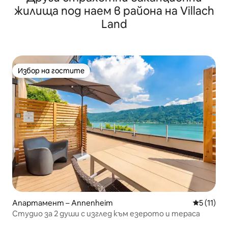
жилища под наем в района на Villach
Land
Избор на гостите
Избор на гостите
Апартамент – Annenheim
Средна оц
5 (11)
Студио за 2 души с изглед към езерото и тераса