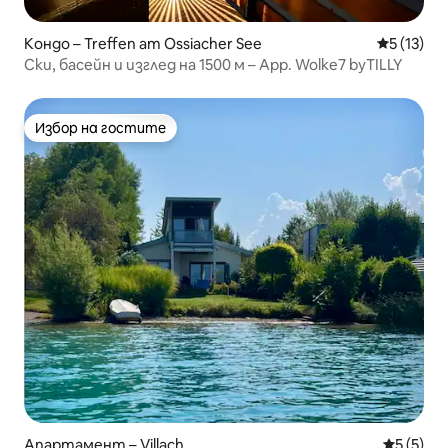
Кондо – Treffen am Ossiacher See
Средна оц
5 (13)
Ски, басейн и изглед на 1500 м – App. Wolke7 byTILLY
Избор на гостите
Избор на гостите
Апартамент – Villach
Средна о
5 (5)