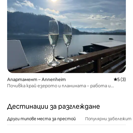
Апартамент – Annenheim
Средна о
5 (3)
Почивка край езерото и планината – работа и
живот в Аненхайм
Дестинации за разглеждане
Други типове места за престой
Популярни забележит