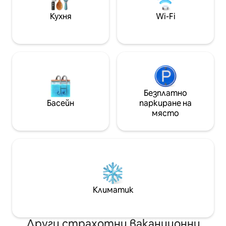
кухня и безплатен паркинг край
водата това е идеалното място за
Кухня
Wi-Fi
лукс и спокойствие.
Безплатно
Басейн
паркиране на
място
Климатик
Други страхотни ваканционни