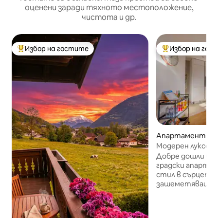
оценени заради тяхното местоположение,
чистота и др.
Избор на гостите
Избор на гос
Най-популярен избор на гостите
Най-популярен 
Апартамент – Vi
Модерен луксозе
апартамент
Добре дошли в н
градски апартаме
стил в сърцето 
зашеметяващи г
на комфорт, спо
високо качество. ☆Модер
интериор ☆Напъ