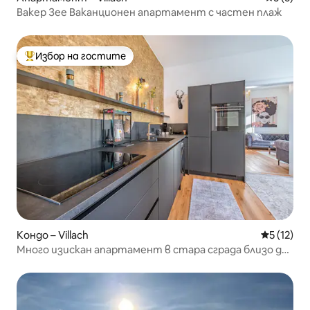
Вакер Зее Ваканционен апартамент с частен плаж
Избор на гостите
Най-популярен избор на гостите
Кондо – Villach
Средна оц
5 (12)
Много изискан апартамент в стара сграда близо до
гарата!