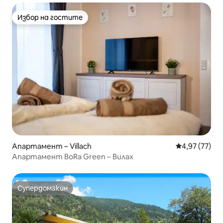
Избор на гостите
Избор на гостите
Апартамент – Villach
Средна оценк
4,97 (77)
Апартамент BoRa Green – Вилах
Супердомакин
Супердомакин