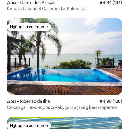
Дом – Canto dos Araçás
Средна оценка
4,94 (134)
Къща с басейн в Casarão das Palmeiras
Избор на гостите
Избор на гостите
Дом – Ribeirão da Ilha
Средна оценка
4,98 (128)
Солар да Пенинсула: Джакузи и изглед към морето!
Избор на гостите
Избор на гостите