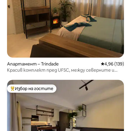
Апартамент – Trindade
Средна оценка
4,96 (139)
Красив комплект пред UFSC, между северните и
южните плажове
Избор на гостите
Най-популярен избор на гостите