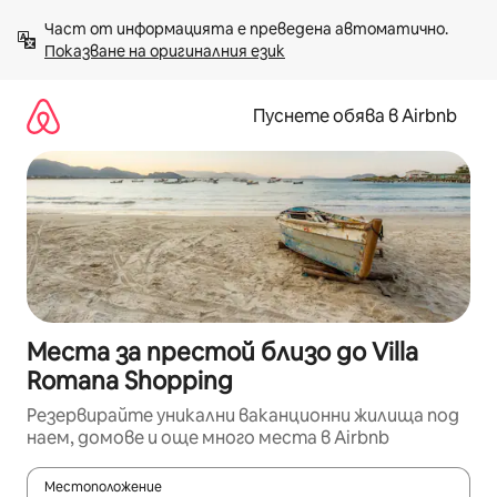
Пропускане
Част от информацията е преведена автоматично. 
към
Показване на оригиналния език
съдържанието
Пуснете обява в Airbnb
Места за престой близо до Villa
Romana Shopping
Резервирайте уникални ваканционни жилища под
наем, домове и още много места в Airbnb
Местоположение