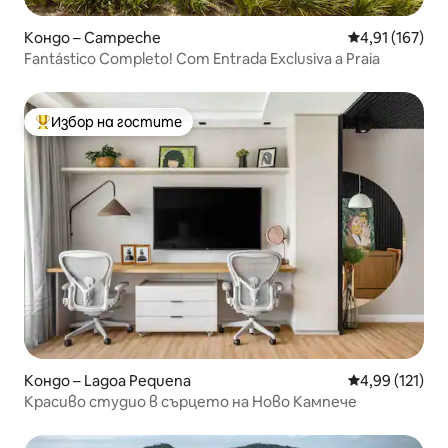
Кондо – Campeche
Средна оценка
4,91 (167)
Fantástico Completo! Com Entrada Exclusiva a Praia
Избор на гостите
Най-популярен избор на гостите
Кондо – Lagoa Pequena
Средна оценка
4,99 (121)
Красиво студио в сърцето на Ново Кампече