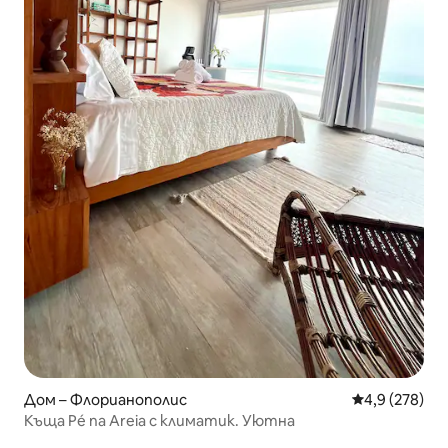
Дом – Флорианополис
Средна оценк
4,9 (278)
Къща Pé na Areia с климатик. Уютна