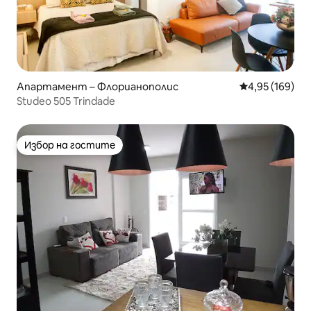
Апартамент – Флорианополис
Средна оценка
4,95 (169)
Studeo 505 Trindade
Избор на гостите
Избор на гостите