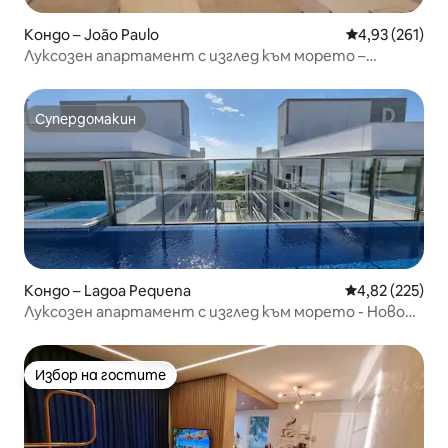
Кондо – João Paulo
Средна оценка
4,93 (261)
Луксозен апартамент с изглед към морето –
Флорианополис
Супердомакин
Супердомакин
Кондо – Lagoa Pequena
Средна оценка
4,82 (225)
Луксозен апартамент с изглед към морето - Ново
Кампече
Избор на гостите
Избор на гостите