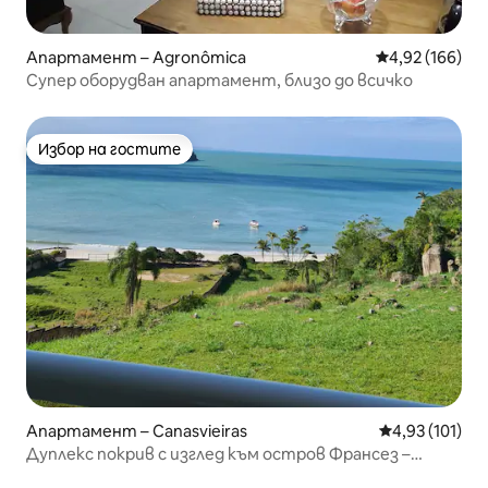
Апартамент – Agronômica
Средна оценка
4,92 (166)
Супер оборудван апартамент, близо до всичко
Избор на гостите
Избор на гостите
Апартамент – Canasvieiras
Средна оценка
4,93 (101)
Дуплекс покрив с изглед към остров Франсез –
Канажур