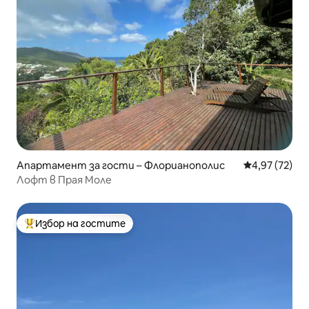
Апартамент за гости – Флорианополис
Средна оценк
4,97 (72)
Лофт в Прая Моле
Избор на гостите
Най-популярен избор на гостите