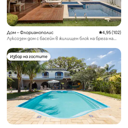
Дом – Флорианополис
Средна оценка
4,95 (102)
Луксозен дом с басейн в жилищен блок на брега на
океана!
Избор на гостите
Избор на гостите