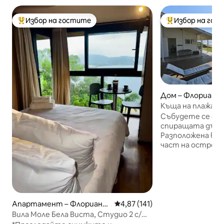
Избор на гостите
Избор на гос
Най-популярен избор на гостите
Най-популярен 
Дом – Флориано
Къща на плажа
Събудете се от 
спиращата дъха 
Разположена в 
част на острова
Кампече, тази к
морето предлага
изживяване. По
кристално чист
Кампече или се 
на вълните, док
Апартамент – Флориано
Средна оценка: 4,87 от 5, 14
4,87 (141)
наслаждавате на
полис
Вила Моле Бела Виста, Студио 2 с/
джакузито на те
изглед/джакузи/барбекю