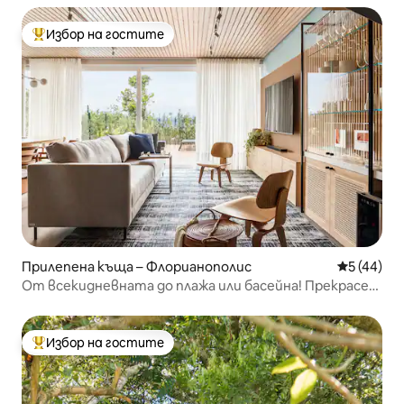
Избор на гостите
Най-популярен избор на гостите
Прилепена къща – Флорианополис
Средна оц
5 (44)
От всекидневната до плажа или басейна! Прекрасен
залез
Избор на гостите
Най-популярен избор на гостите