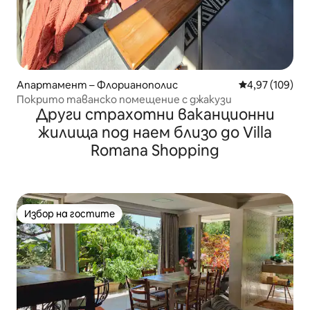
Апартамент – Флорианополис
Средна оценка
4,97 (109)
Покрито таванско помещение с джакузи
Други страхотни ваканционни
жилища под наем близо до Villa
Romana Shopping
Избор на гостите
Избор на гостите