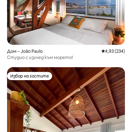
Дом – João Paulo
Средна оценка
4,93 (234)
Студио с изглед към морето!
Избор на гостите
Избор на гостите