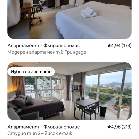
Апартамент – Флорианополис
Средна оценка
4,94 (173)
Модерен апартамент в Триндаде
Избор на гостите
Избор на гостите
Апартамент – Флорианополис
Средна оценка
4,96 (213)
Студио тип 2 – висок етаж