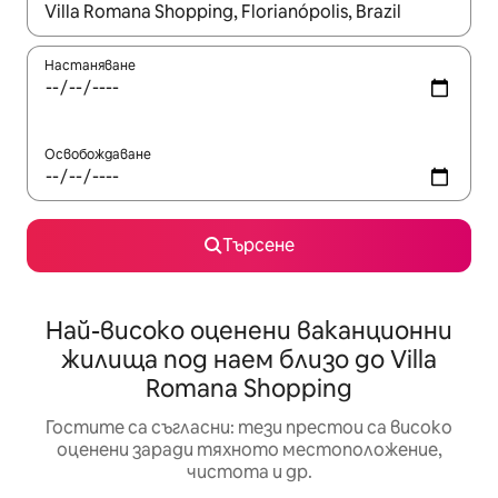
Когато резултатите се покажат, използвайте клавишите 
Настаняване
Освобождаване
Търсене
Най-високо оценени ваканционни
жилища под наем близо до Villa
Romana Shopping
Гостите са съгласни: тези престои са високо
оценени заради тяхното местоположение,
чистота и др.