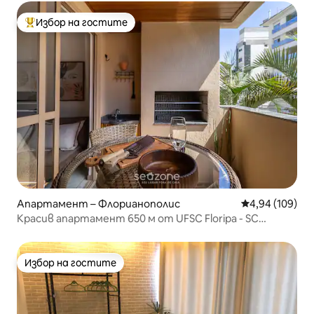
Избор на гостите
Най-популярен избор на гостите
Апартамент – Флорианополис
Средна оценка
4,94 (109)
Красив апартамент 650 м от UFSC Floripa - SC
IDC0102
Избор на гостите
Избор на гостите