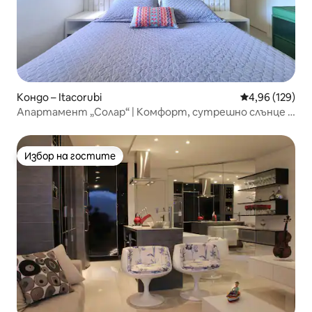
Кондо – Itacorubi
Средна оценка
4,96 (129)
Апартамент „Солар“ | Комфорт, сутрешно слънце и
гледка към зелени площи
Избор на гостите
Избор на гостите