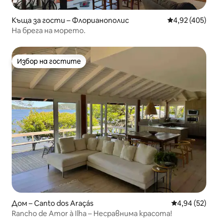
Къща за гости – Флорианополис
Средна оценка
4,92 (405)
На брега на морето.
Избор на гостите
Избор на гостите
Дом – Canto dos Araçás
Средна оценк
4,94 (52)
Rancho de Amor à Ilha – Несравнима красота!