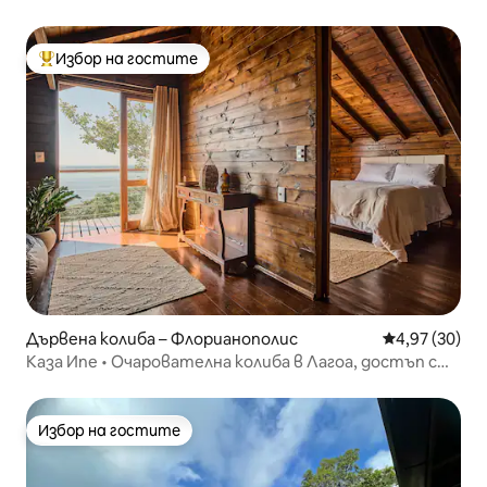
Избор на гостите
Най-популярен избор на гостите
Дървена колиба – Флорианополис
Средна оценк
4,97 (30)
Каза Ипе • Очарователна колиба в Лагоа, достъп с
лодка
Избор на гостите
Избор на гостите