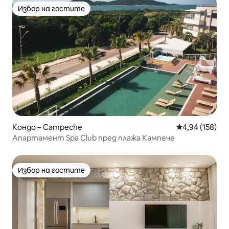
Избор на гостите
Избор на гостите
Кондо – Campeche
Средна оценка
4,94 (158)
Апартамент Spa Club пред плажа Кампече
Избор на гостите
Избор на гостите