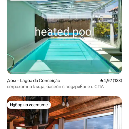
Дом – Lagoa da Conceição
Средна оценка
4,97 (133)
страхотна къща, басейн с подгряване и СПА
Избор на гостите
Избор на гостите