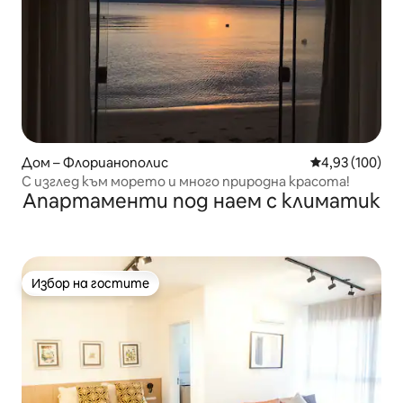
Дом – Флорианополис
Средна оценка
4,93 (100)
С изглед към морето и много природна красота!
Апартаменти под наем с климатик
Избор на гостите
Избор на гостите