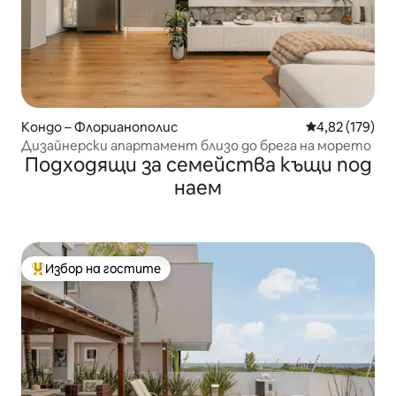
Кондо – Флорианополис
Средна оценка
4,82 (179)
Дизайнерски апартамент близо до брега на морето
Подходящи за семейства къщи под
наем
Избор на гостите
Най-популярен избор на гостите