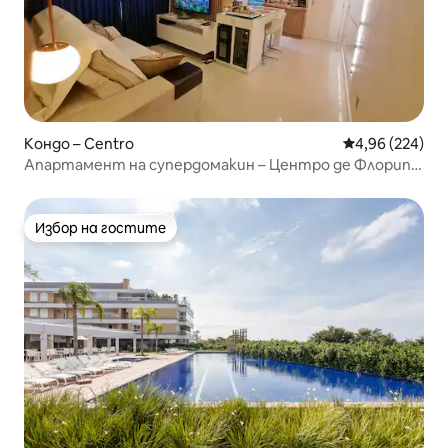
Кондо – Centro
Средна оценка
4,96 (224)
Апартамент на супердомакин – Центро де Флорипа,
Санта Катарина
Избор на гостите
Избор на гостите