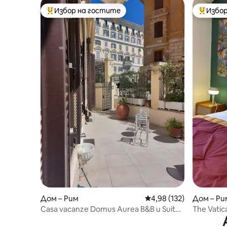
Избор на гостите
Избор
Най-популярен избор на гостите
Най-поп
Дом – Рим
Средна оценка: 4,98 о
4,98 (132)
Дом – Ри
Casa vacanze Domus Aurea B&B и Suites
The Vatic
2
апартаме