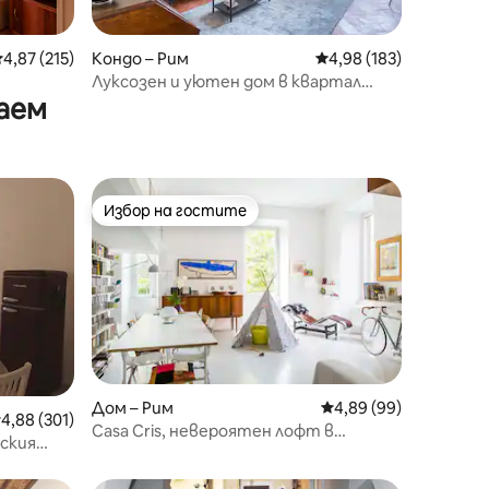
редна оценка: 4,87 от 5, 215 отзива
4,87 (215)
Кондо – Рим
Средна оценка: 4,98 
4,98 (183)
Луксозен и уютен дом в квартал
аем
„Сейнт Питър“, Рим
Избор на гостите
Избор на гостите
Дом – Рим
Средна оценка: 4,89
4,89 (99)
редна оценка: 4,88 от 5, 301 отзива
4,88 (301)
Casa Cris, невероятен лофт в
ския
Ескилино