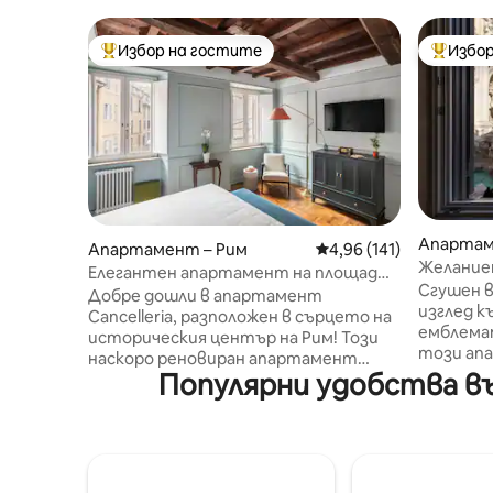
Избор на гостите
Избор
Най-популярен избор на гостите
Най-поп
Апартам
Апартамент – Рим
Средна оценка: 4,96 о
4,96 (141)
Желаниет
Елегантен апартамент на площад
зашемет
Сгушен в
„Навона“ – суперголямо двойно легло
Добре дошли в апартамент
Треви
изглед к
Cancelleria, разположен в сърцето на
емблема
историческия център на Рим! Този
този апа
наскоро реновиран апартамент
намира н
Популярни удобства във
предлага уникална комбинация от
похвали 
модерен комфорт и исторически
завиден 
чар. Какво ще ви хареса: -
вечери н
Неповторимо местоположение с
двойки и
изглед към Palazzo della Cancelleria,
апартам
най - красивият ренесансов дворец в