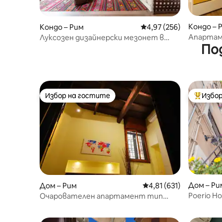
Кондо – 
Кондо – Рим
Средна оценка: 4,97 о
4,97 (256)
Апартаме
Луксозен дизайнерски мезонет в
По
Навона
Избор на гостите
Избор
Избор на гостите
Най-поп
Дом – Ри
Дом – Рим
Средна оценка: 4,81 о
4,81 (631)
Poerio H
Очарователен апартамент тип
центъра
студио на площад Навона, Ватикан