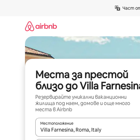
Пропускане
Част от
към
съдържанието
Места за престой
близо до Villa Farnesin
Резервирайте уникални ваканционни
жилища под наем, домове и още много
места в Airbnb
Местоположение
Когато резултатите се покажат, използвайт