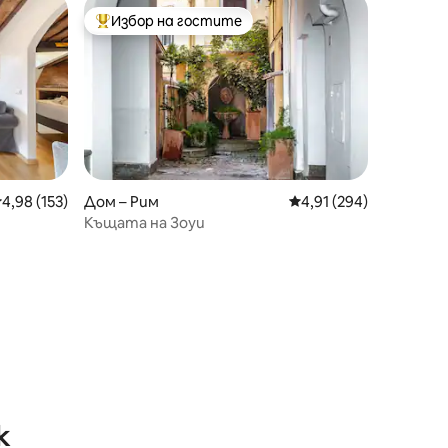
Избор на гостите
тите
Най-популярен избор на гостите
редна оценка: 4,98 от 5, 153 отзива
4,98 (153)
Дом – Рим
Средна оценка: 4,91 
4,91 (294)
Къщата на Зоуи
к