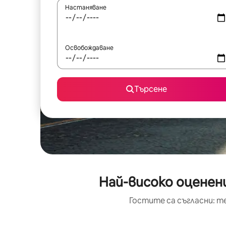
Настаняване
Освобождаване
Търсене
Най-високо оценени
Гостите са съгласни: т