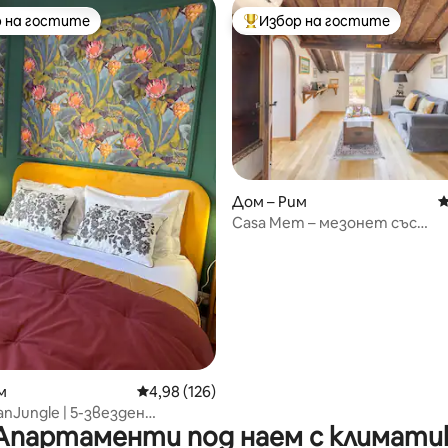
 на гостите
Избор на гостите
улярен избор на гостите
Най-популярен избор на гос
Дом – Рим
С
Casa Mem – мезонет със
самостоятелна тераса
т 5, 132 отзива
м
Средна оценка: 4,98 от 5, 126 отзива
4,98 (126)
anJungle | 5-звезден
Апартаменти под наем с климати
нт | Градина | Допускат се