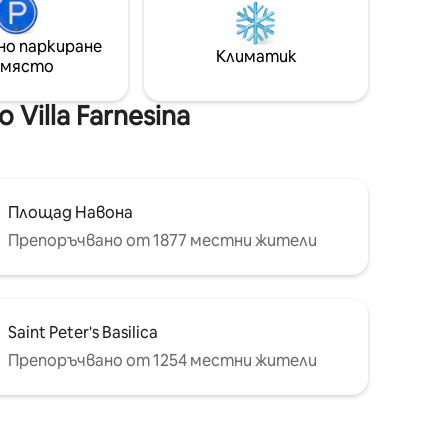
ван във
“, площад „Фарнезе “, Трастевере,
фонтан„ Треви “, испански стъпала и
но паркиране
сти.
улиците за пазаруване, Колизеумът
Климатик
 място
и най - важните археологически
ата
обекти и най - големите музеи и
сто за
основни паметници.
illa Farnesina
абравим
Площад Навона
Препоръчвано от 1877 местни жители
Saint Peter's Basilica
Препоръчвано от 1254 местни жители