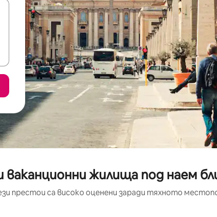
 ваканционни жилища под наем близо
ези престои са високо оценени заради тяхното местоп