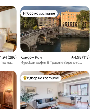
Избор на гостите
Избор на гостите
редна оценка: 4,94 от 5, 286 отзива
4,94 (286)
Кондо – Рим
Средна оценка: 4,98 
4,98 (113)
ето на
Изискан лофт в Трастевере със
забележителна гледка
Избор на гостите
Най-популярен избор на гостите