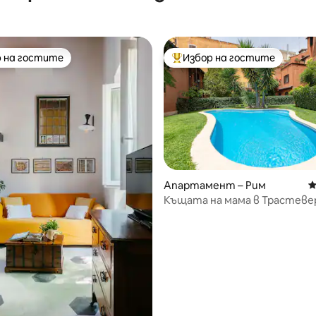
 любимци
 на гостите
Избор на гостите
улярен избор на гостите
Най-популярен избор на гос
Апартамент – Рим
С
Къщата на мама в Трастеве
т 5, 244 отзива