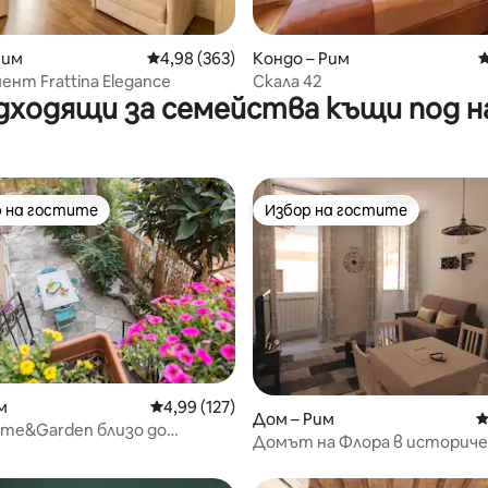
Рим
Средна оценка: 4,98 от 5, 363 отзива
4,98 (363)
Кондо – Рим
С
т 5, 256 отзива
нт Frattina Elegance
Скала 42
дходящи за семейства къщи под н
 на гостите
Избор на гостите
улярен избор на гостите
Избор на гостите
м
Средна оценка: 4,99 от 5, 127 отзива
4,99 (127)
т 5, 631 отзива
Дом – Рим
С
ome&Garden близо до
Домът на Флора в историче
 на Рим
център