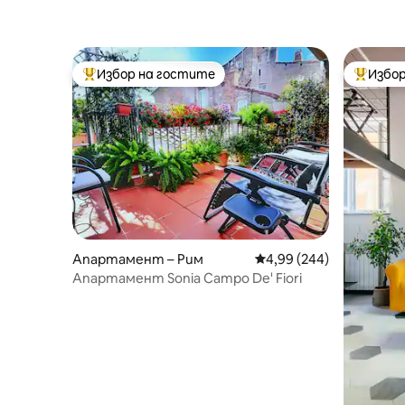
домашни
Избор на гостите
Избор
Най-популярен избор на гостите
Най-поп
Апартамент – Рим
Средна оценка: 4,99 о
4,99 (244)
Апартамент Sonia Campo De' Fiori