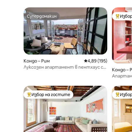
Супердомакин
Избор
Супердомакин
Най-поп
Кондо – Рим
Средна оценка: 4,89 о
4,89 (195)
Луксозен апартамент в пентхаус с
Кондо – 
невероятен изглед
Апартам
Избор на гостите
Избор
Най-популярен избор на гостите
Най-поп