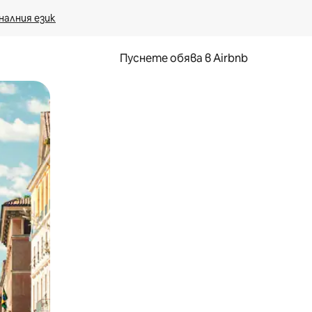
налния език
Пуснете обява в Airbnb
окосване или плъзгане.