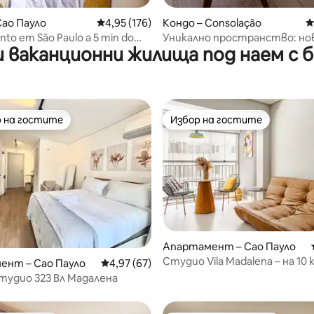
Сао Пауло
Средна оценка: 4,95 от 5, 176 отзива
4,95 (176)
Кондо – Consolação
С
to em São Paulo a 5 min do
Уникално пространство: но
 ваканционни жилища под наем с 
lianz
очарователно и технологич
красив изглед
 на гостите
Избор на гостите
улярен избор на гостите
Избор на гостите
Апартамент – Сао Пауло
Студио Vila Madalena – на 10 
 от 5, 9 отзива
ент – Сао Пауло
Средна оценка: 4,97 от 5, 67 отзива
4,97 (67)
от метрото
удио 323 Вл Мадалена