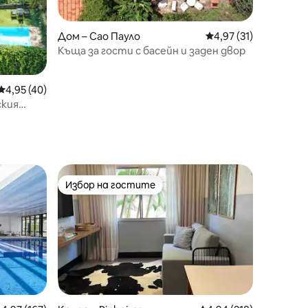
Дом – Сао Пауло
Средна оценка: 4,97
4,97 (31)
Къща за гости с басейн и заден двор
Средна оценка: 4,95 от 5, 40 отзива
4,95 (40)
ския
ницата
Избор на гостите
Избор на гостите