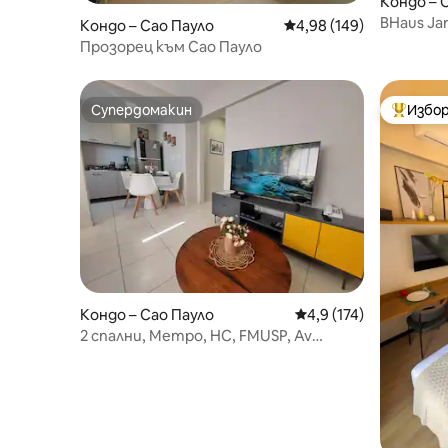
Кондо – 
BHaus Jardins VN Melo Alve
Кондо – Сао Пауло
Средна оценка: 4,98 о
4,98 (149)
| ma162
Прозорец към Сао Пауло
Супердомакин
Избор
Супердомакин
Най-поп
Кондо – Сао Пауло
Средна оценка: 4,9 о
4,9 (174)
2 спални, Метро, HC, FMUSP, Av
Paulista, Allianz