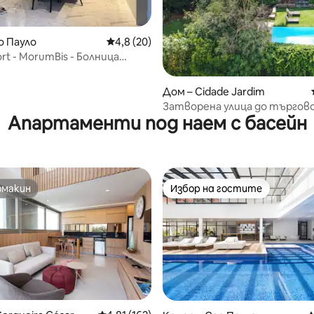
т 5, 201 отзива
о Пауло
Средна оценка: 4,8 от 5, 20 отзива
4,8 (20)
rt - MorumBis - Болница
- 8 души
Дом – Cidade Jardim
Затворена улица до търгов
Апартаменти под наем с басейн
център Cidade Jardim и бол
Einstein
омакин
Избор на гостите
омакин
Избор на гостите