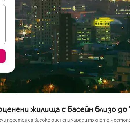
оценени жилища с басейн близо до V
ези престои са високо оценени заради тяхното местоп