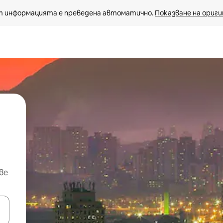
 информацията е преведена автоматично. 
Показване на ориги
ве
е клавишите със стрелки нагоре и надолу или навигирайте с д