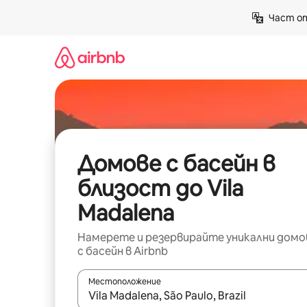
Пропускане
Част от
към
съдържанието
Домове с басейн в
близост до Vila
Madalena
Намерете и резервирайте уникални домо
с басейн в Airbnb
Местоположение
Когато резултатите се покажат, използвайт