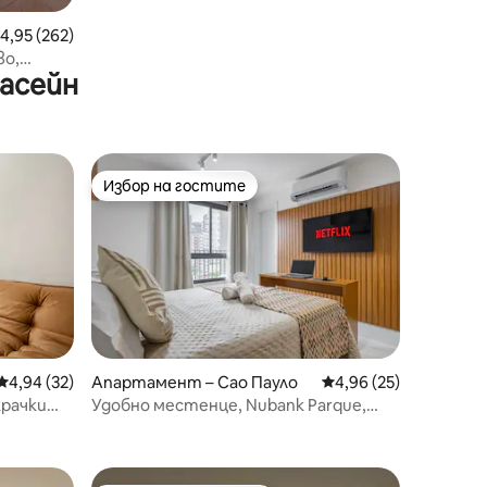
редна оценка: 4,95 от 5, 262 отзива
4,95 (262)
во,
басейн
но/
Избор на гостите
Избор на гостите
Средна оценка: 4,94 от 5, 32 отзива
4,94 (32)
Апартамент – Сао Пауло
Средна оценка: 4,96
4,96 (25)
крачки
Удобно местенце, Nubank Parque,
метро на 200 метра