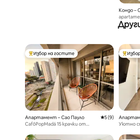
Кондо – 
apartamen
Други
Nubank Al
Избор на гостите
Избор
Най-популярен избор на гостите
Най-поп
Апартамент – Сао Пауло
Средна оценка: 5
5 (9)
Апартам
CafôPopMadá 15 крачки от
Уютно ст
метростанция Vl. Madalena