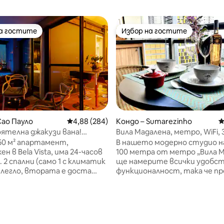
на гостите
Избор на гостите
на гостите
Избор на гостите
Сао Пауло
Средна оценка: 4,88 от 5, 284 отзива
4,88 (284)
Кондо – Sumarezinho
С
ятелна джакузи вана!
Вила Мадалена, метро, WiFi, 
а гледка към града! Menvik
SMARTv, басейн, фитнес
50 м² апартамент,
В нашето модерно студио н
н в Bela Vista, има 24-часов
100 метра от метро „Вила 
 2 спални (само 1 с климатик
ще намерите всички удобст
 легло, втората е доста
функционалност, така че п
може да се използва като
ви да стане възможно най-п
то се постави двойно
Супер ярко осветено с
елно диванче) и 1 баня. С
привилегирована гледка, Wi-F
ни гледки от всеки
Mega и смарт телевизор. С
, това е чудесно място за
климатик (топъл и студен в