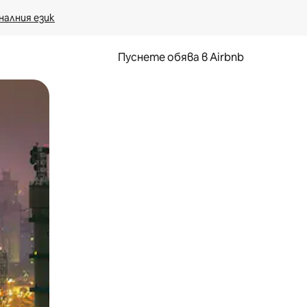
налния език
Пуснете обява в Airbnb
окосване или плъзгане.