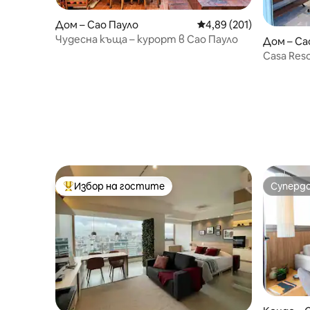
Дом – Сао Пауло
Средна оценка: 4,89 о
4,89 (201)
Чудесна къща – курорт в Сао Пауло
Дом – Са
Casa Reso
Айнщайн 
Избор на гостите
Суперд
Най-популярен избор на гостите
Суперд