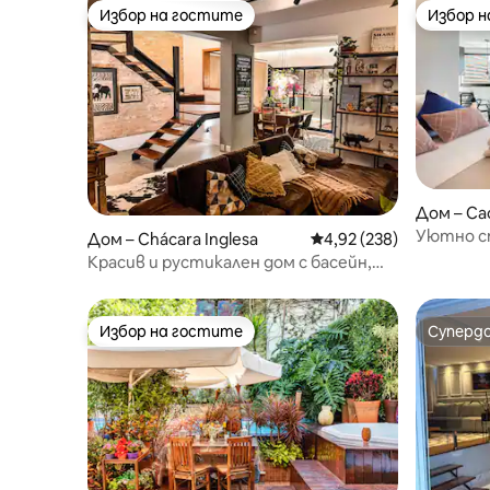
Избор на гостите
Избор 
Избор на гостите
Избор 
Дом – Са
Уютно с
Дом – Chácara Inglesa
Средна оценка: 4,92 о
4,92 (238)
Вила Ол
Красив и рустикален дом с басейн,
близо до всичко.
Избор на гостите
Суперд
Избор на гостите
Суперд