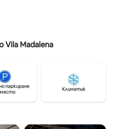
оборудвана кухня със съдомиялна
веса от
машина. Премиум апартамент с
басейн, фитнес зала, коворкинг
удвана
пространство и перално
sto,
помещение, идеален за комфортен,
омплект
удобен и стилен престой в един от
,
най-желаните райони на Сао Пауло.
 Vila Madalena
но паркиране
Климатик
 място