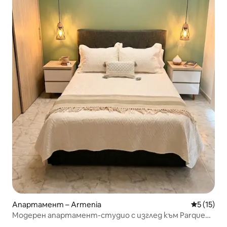
Апартамент – Armenia
Средна оц
5 (15)
Модерен апартамент-студио с изглед към Parque
de la Vida