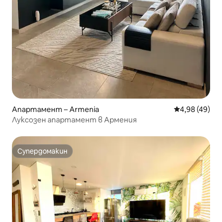
Апартамент – Armenia
Средна оценк
4,98 (49)
Луксозен апартамент в Армения
Супердомакин
Супердомакин