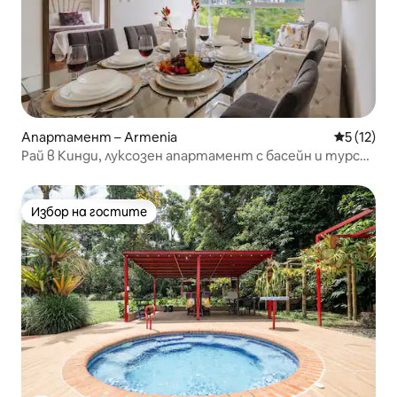
Апартамент – Armenia
Средна оц
5 (12)
Рай в Кинди, луксозен апартамент с басейн и турска
джакузи вана
Избор на гостите
Избор на гостите