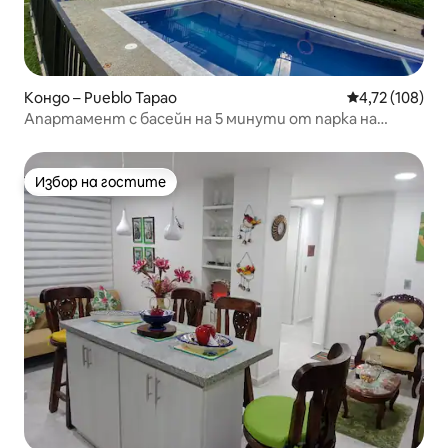
Кондо – Pueblo Tapao
Средна оценка
4,72 (108)
Апартамент с басейн на 5 минути от парка на
кафето
Избор на гостите
Избор на гостите