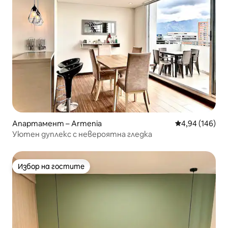
Апартамент – Armenia
Средна оценка
4,94 (146)
Уютен дуплекс с невероятна гледка
Избор на гостите
Избор на гостите