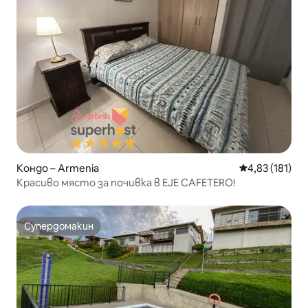
Кондо – Armenia
Средна оценка
4,83 (181)
Красиво място за почивка в EJE CAFETERO!
Супердомакин
Супердомакин