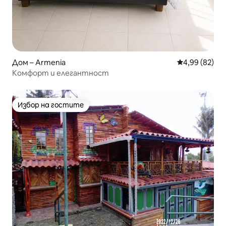
Дом – Armenia
Средна оценк
4,99 (82)
Комфорт и елегантност
Избор на гостите
Избор на гостите