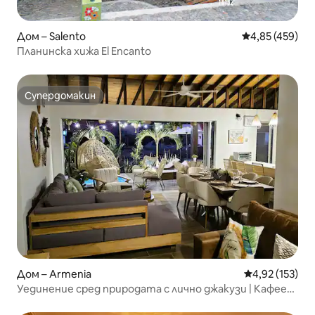
Дом – Salento
Средна оценка
4,85 (459)
Планинска хижа El Encanto
Супердомакин
Супердомакин
Дом – Armenia
Средна оценка
4,92 (153)
Уединение сред природата с лично джакузи | Кафеен
регион