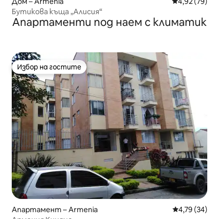
Дом – Armenia
Средна оценк
4,92 (79)
Бутикова къща „Алисия“
Апартаменти под наем с климатик
Избор на гостите
Избор на гостите
Апартамент – Armenia
Средна оценк
4,79 (34)