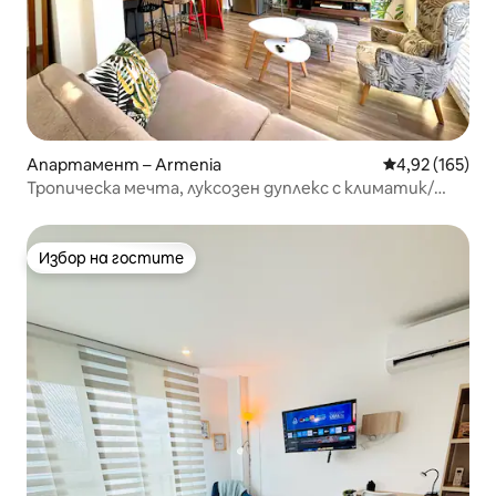
Апартамент – Armenia
Средна оценка
4,92 (165)
Тропическа мечта, луксозен дуплекс с климатик/
невероятна гледка.
Избор на гостите
Избор на гостите