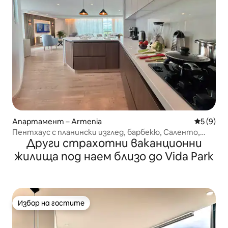
Апартамент – Armenia
Средна о
5 (9)
Пентхаус с планински изглед, барбекю, Саленто,
Други страхотни ваканционни
парк и кафене
жилища под наем близо до Vida Park
Избор на гостите
Избор на гостите