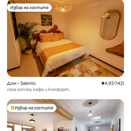
Избор на гостите
Избор на гостите
Дом – Salento
Средна оценка
4,93 (142)
casa sonrisa, кафе и комфорт.
Избор на гостите
Най-популярен избор на гостите