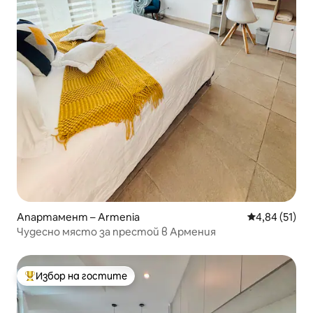
Апартамент – Armenia
Средна оценк
4,84 (51)
Чудесно място за престой в Армения
Избор на гостите
Най-популярен избор на гостите