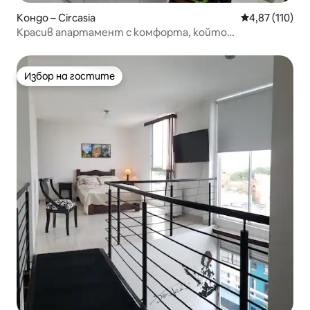
Кондо – Circasia
Средна оценка
4,87 (110)
Красив апартамент с комфорта, който
заслужавате
Избор на гостите
Избор на гостите