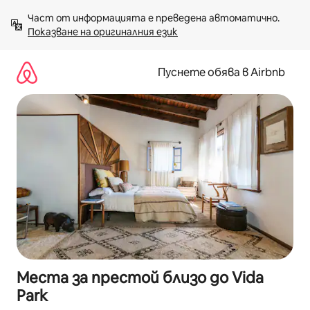
Пропускане
Част от информацията е преведена автоматично. 
към
Показване на оригиналния език
съдържанието
Пуснете обява в Airbnb
Места за престой близо до Vida
Park