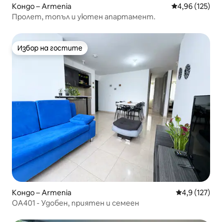
Кондо – Armenia
Средна оценка
4,96 (125)
Пролет, топъл и уютен апартамент.
Избор на гостите
Избор на гостите
Кондо – Armenia
Средна оценк
4,9 (127)
OA401 - Удобен, приятен и семеен