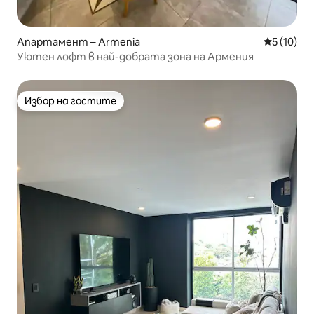
Апартамент – Armenia
Средна оц
5 (10)
Уютен лофт в най-добрата зона на Армения
Избор на гостите
Избор на гостите