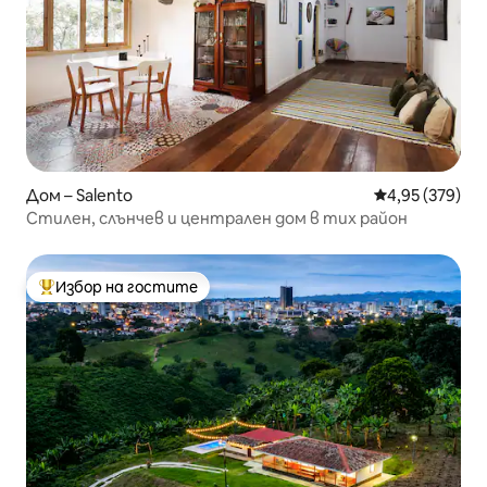
Дом – Salento
Средна оценка
4,95 (379)
Стилен, слънчев и централен дом в тих район
Избор на гостите
Най-популярен избор на гостите