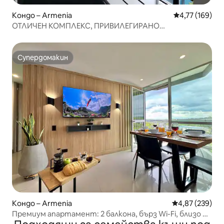
Кондо – Armenia
Средна оценка
4,77 (169)
ОТЛИЧЕН КОМПЛЕКС, ПРИВИЛЕГИРАНО
МЕСТОПОЛОЖЕНИЕ,
Супердомакин
Супердомакин
Кондо – Armenia
Средна оценка
4,87 (239)
Премиум апартамент: 2 балкона, бърз Wi-Fi, близо до
всичко