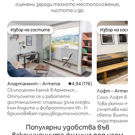
оценени заради тяхното местоположение,
чистота и др.
Избор на гостите
Избор на гости
Избор на гостите
Избор на гости
Апартамент – Armenia
Средна оценка: 4,94 от 5, 176
4,94 (176)
Скъпоценен камък в Армения:
Лофт – Armenia
дистанционна работа с Wi-Fi и
Отпуснете се и работете
Сохо-Лофт в сев
басейн
дистанционно: спиращи дъха гледки
изглед към план
Това уютно тав
към Андите и фиброоптичен Wi - Fi
съчетава най - 
вдъхновяват производителността
свята: винтидж,
в нашия уютен апартамент в
индустриален, с
Армения. Идеално за дистанционни
Популярни удобства във
топла атмосфер
почивки! Разгледайте с лекота: на
очарователна а