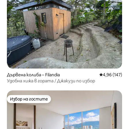
Дървена колиба – Filandia
Средна оценка
4,96 (147)
Удобна хижа в гората / Джакузи по избор
Избор на гостите
Избор на гостите