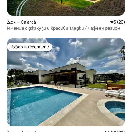
Дом – Calarcá
Средна оц
5 (20)
Имение с джакузи и красиви гледки / Кафеен регион
Избор на гостите
Избор на гостите