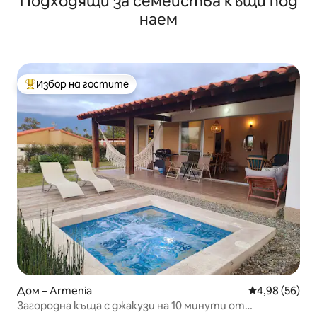
Подходящи за семейства къщи под
наем
Избор на гостите
Най-популярен избор на гостите
Дом – Armenia
Средна оценк
4,98 (56)
Загородна къща с джакузи на 10 минути от