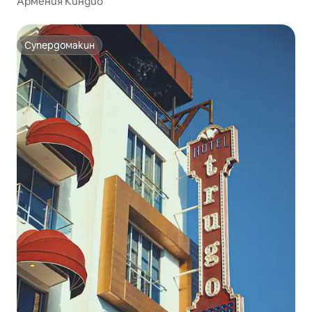
Армения Киндио
Супердомакин
Супердомакин