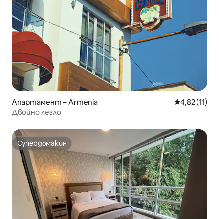
Апартамент – Armenia
Средна оценк
4,82 (11)
Двойно легло
Супердомакин
Супердомакин