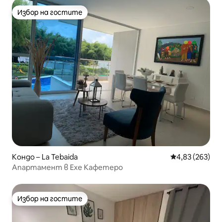
Избор на гостите
Избор на гостите
Кондо – La Tebaida
Средна оценка
4,83 (263)
Апартамент в Ехе Кафетеро
Избор на гостите
Избор на гостите