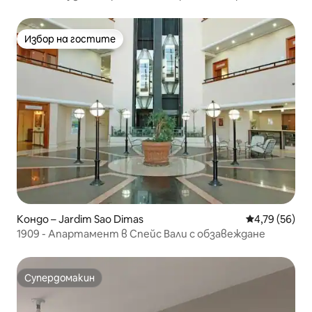
SJC
Избор на гостите
Избор на гостите
Кондо – Jardim Sao Dimas
Средна оценк
4,79 (56)
1909 - Апартамент в Спейс Вали с обзавеждане
Супердомакин
Супердомакин