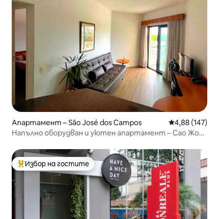
Апартамент – São José dos Campos
Средна оценка
4,88 (147)
Напълно оборудван и уютен апартамент – Сао Жозе
душ Кампуш
Избор на гостите
Най-популярен избор на гостите