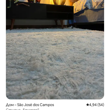
Дом – São José dos Campos
Средна оценк
4,94 (54)
Студио „Едуардо“