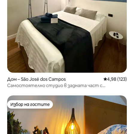
Дом – São José dos Campos
Средна оценка
4,98 (123)
Самостоятелно студио в задната част с
климатик/Wifi/Netflix
Избор на гостите
Избор на гостите