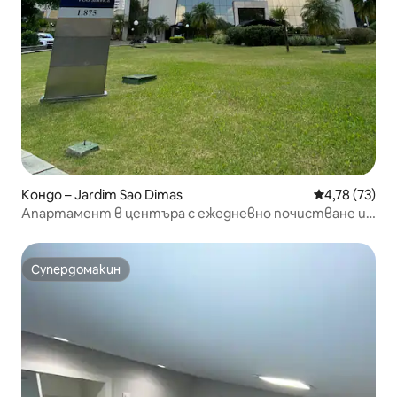
Кондо – Jardim Sao Dimas
Средна оценк
4,78 (73)
Апартамент в центъра с ежедневно почистване и
комплекти за домакинство
Супердомакин
Супердомакин