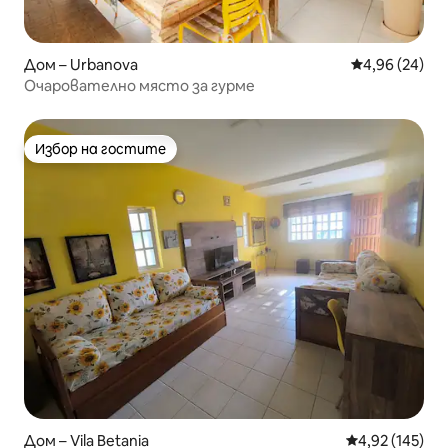
Дом – Urbanova
Средна оценк
4,96 (24)
Очарователно място за гурме
Избор на гостите
Избор на гостите
Дом – Vila Betania
Средна оценка
4,92 (145)