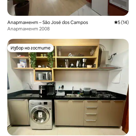
Апартамент – São José dos Campos
Средна оц
5 (14)
Апартамент 2008
Избор на гостите
Избор на гостите