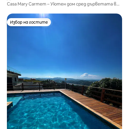
Casa Mary Carmem – Уютен дом сред дърветата във
Вила Бетания
Избор на гостите
Избор на гостите