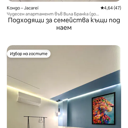
Кондо – Jacareí
Средна оценк
4,64 (47)
Чудесен апартамент във Вила Бранка (до
Подходящи за семейства къщи под
Макдоналдс)
наем
Избор на гостите
Избор на гостите