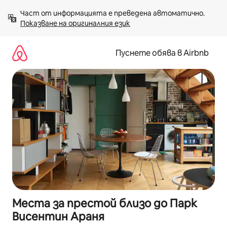
Пропускане
Част от информацията е преведена автоматично. 
към
Показване на оригиналния език
съдържанието
Пуснете обява в Airbnb
Места за престой близо до Парк
Висентин Араня