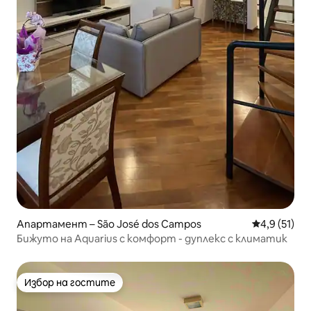
Апартамент – São José dos Campos
Средна оцен
4,9 (51)
Бижуто на Aquarius с комфорт - дуплекс с климатик
Избор на гостите
Избор на гостите