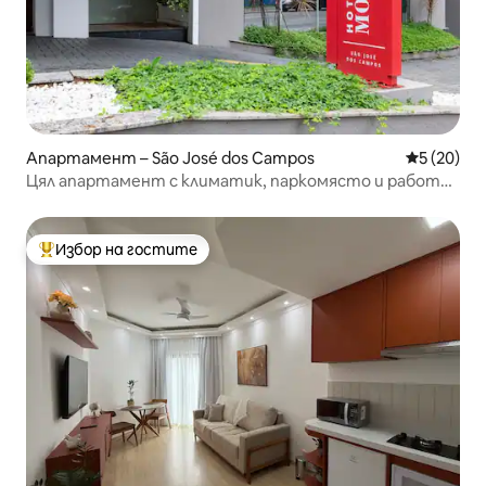
Апартамент – São José dos Campos
Средна оц
5 (20)
Цял апартамент с климатик, паркомясто и работно
пространство.
Избор на гостите
Най-популярен избор на гостите