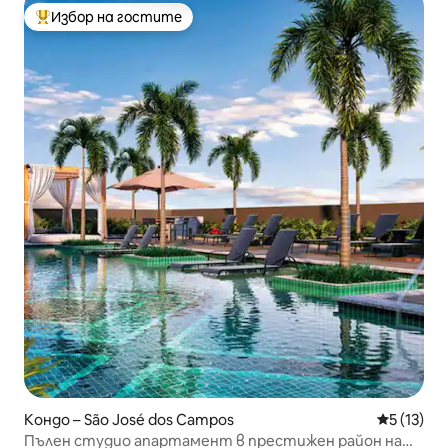
Избор на гостите
Най-популярен избор на гостите
Кондо – São José dos Campos
Средна оц
5 (13)
Пълен студио апартамент в престижен район на