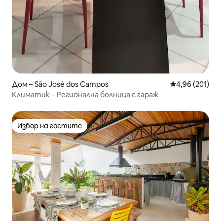
Дом – São José dos Campos
Средна оценка
4,96 (201)
Климатик – Регионална болница с гараж
Избор на гостите
Избор на гостите