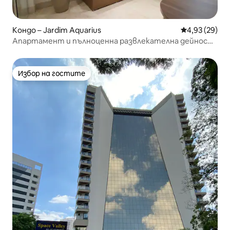
Кондо – Jardim Aquarius
Средна оценк
4,93 (29)
Апартамент и пълноценна развлекателна дейност
в най-добрия квартал на SJC
Избор на гостите
Избор на гостите