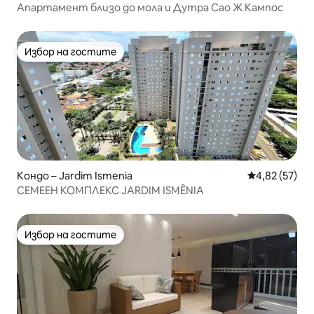
Апартамент близо до мола и Дутра Сао Ж Кампос
Избор на гостите
Избор на гостите
Кондо – Jardim Ismenia
Средна оценк
4,82 (57)
СЕМЕЕН КОМПЛЕКС JARDIM ISMÊNIA
Избор на гостите
Избор на гостите