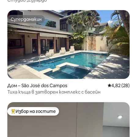
Супердомакин
Супердомакин
Дом – São José dos Campos
Средна оценк
4,82 (28)
Тиха къща в затворен комплекс с басейн
Избор на гостите
Най-популярен избор на гостите