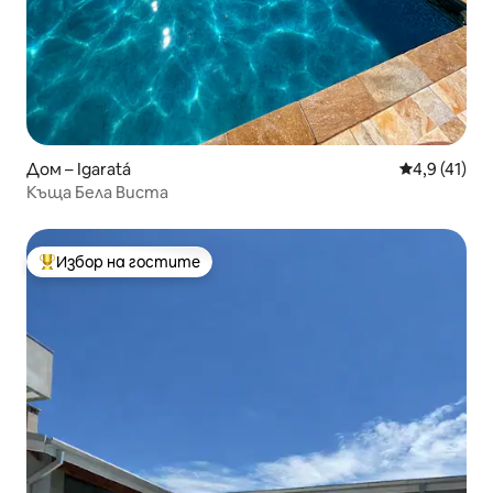
Дом – Igaratá
Средна оцен
4,9 (41)
Къща Бела Виста
Избор на гостите
Най-популярен избор на гостите