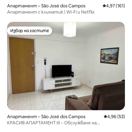
Апартамент – São José dos Campos
Средна оценка
4,97 (161)
Апартамент с климатик | Wi-Fi и Netflix
Избор на гостите
Избор на гостите
Апартамент – São José dos Campos
Средна оценк
4,96 (53)
КРАСИВ АПАРТАМЕНТ III – Обслужване на
апартамент