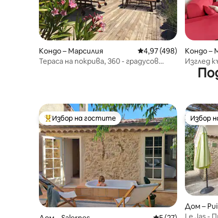
Кондо – Марсилия
Средна оценка: 4,97 о
4,97 (498)
Кондо – 
Тераса на покрива, 360 - градусов
Изглед 
По
изглед към Марсилия
тих и кл
Избор на гостите
Избор 
Най-популярен избор на гостите
Избор 
Дом – Pui
Le Jas -
Дом – Salernes
Средна оценка: 5 
5 (27)