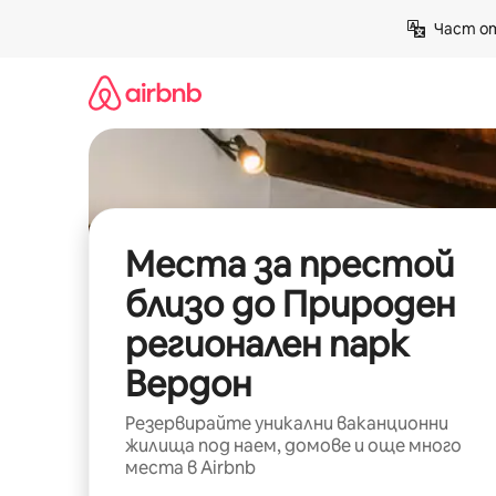
Пропускане
Част от
към
съдържанието
Места за престой
близо до Природен
регионален парк
Вердон
Резервирайте уникални ваканционни
жилища под наем, домове и още много
места в Airbnb