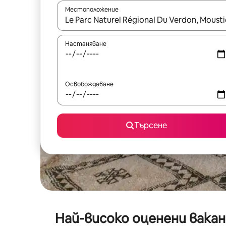
Местоположение
Когато резултатите се покажат, използвайт
Настаняване
Освобождаване
Търсене
Най-високо оценени вакан