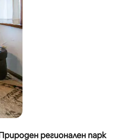
окосване или плъзгане.
 Природен регионален парк