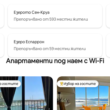
Езерото Сен-Круа
Препоръчвано от 593 местни жители
Езеро Еспаррон
Препоръчвано от 59 местни жители
Апартаменти под наем с Wi-Fi
на гостите
Избор на гостите
на гостите
Най-популярен избор на гос