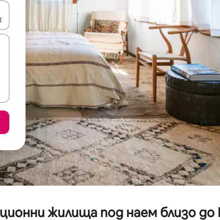
е клавишите със стрелки нагоре и надолу или навигирайте с д
ционни жилища под наем близо до