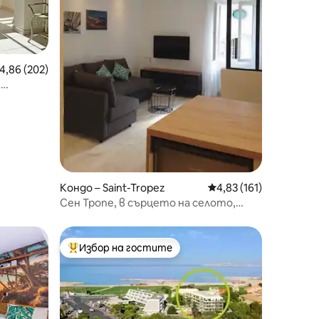
редна оценка: 4,86 от 5, 202 отзива
4,86 (202)
н
то
Кондо – Saint-Tropez
Средна оценка: 4,83 
4,83 (161)
Сен Тропе, в сърцето на селото,
изключително!
Избор на гостите
Най-популярен избор на гостите