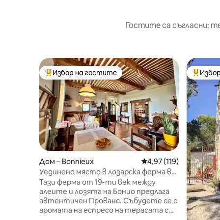
Гостите са съгласни: т
Избор на гостите
Избор
Най-популярен избор на гостите
Най-поп
Дом – Bonnieux
Средна оценка: 4,97 о
4,97 (119)
Уединено място в лозарска ферма в
Бонио – Домашните любимци са
Тази ферма от 19-ти век между
добре дошли
алеите и лозята на Бонио предлага
автентичен Прованс. Събудете се с
аромата на еспресо на терасата с
изглед към лозята, след което се