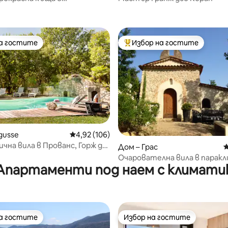
алска собственост
на гостите
Избор на гостите
на гостите
Най-популярен избор на гос
т 5, 105 отзива
gusse
Средна оценка: 4,92 от 5, 106 отзива
4,92 (106)
на вила в Прованс, Горж дю
Дом – Грас
С
Очарователна вила в паракл
Апартаменти под наем с климати
на гостите
Избор на гостите
на гостите
Избор на гостите