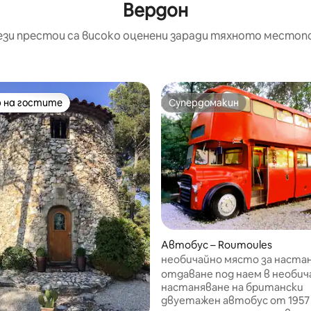
Вердон
ези престои са високо оценени заради тяхното местоп
 на гостите
Супердомакин
улярен избор на гостите
Супердомакин
т 5, 119 отзива
Автобус – Roumoules
необичайно място за настан
имперски автобус във Верд
отдаване под наем в необич
настаняване на британски
двуетажен автобус от 1957 г