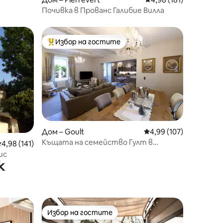
Почивка в Прованс Галибие Вилла
Избор на гостите
тите
Най-популярен избор на гостите
Дом – Goult
Средна оценка: 4,99 
4,99 (107)
Къщата на семейство Гулт в
редна оценка: 4,98 от 5, 141 отзива
4,98 (141)
сърцето на селото.
ис
к
Избор на гостите
Избор на гостите