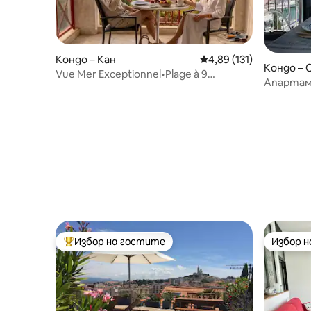
Кондо – Кан
Средна оценка: 4,89 о
4,89 (131)
Кондо – C
Vue Mer Exceptionnel•Plage à 9
Апартаме
min•parking&Piscine
водата, 
Избор на гостите
Избор 
Най-популярен избор на гостите
Избор 