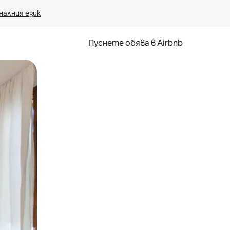
налния език
Пуснете обява в Airbnb