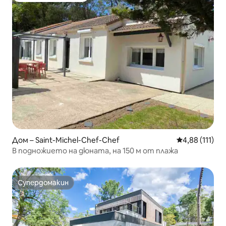
Дом – Saint-Michel-Chef-Chef
Средна оценка
4,88 (111)
В подножието на дюната, на 150 м от плажа
Супердомакин
Супердомакин