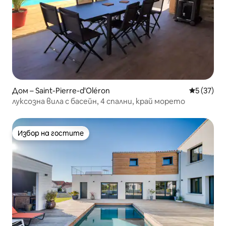
Дом – Saint-Pierre-d'Oléron
Средна оц
5 (37)
луксозна вила с басейн, 4 спални, край морето
Избор на гостите
Избор на гостите