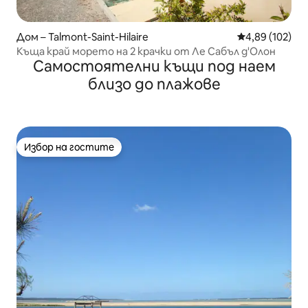
Дом – Talmont-Saint-Hilaire
Средна оценка
4,89 (102)
Къща край морето на 2 крачки от Ле Сабъл д'Олон
Самостоятелни къщи под наем
близо до плажове
Избор на гостите
Избор на гостите