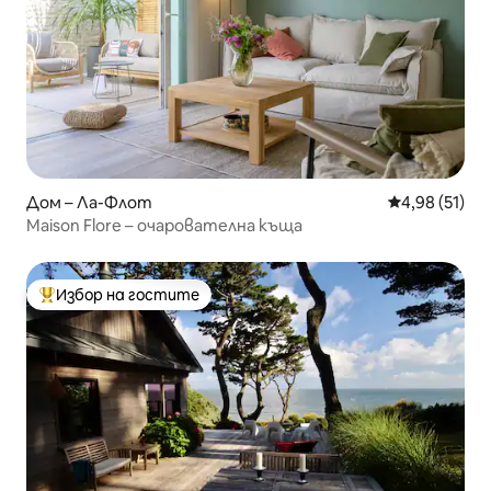
Дом – Ла-Флот
Средна оценк
4,98 (51)
Maison Flore – очарователна къща
Избор на гостите
Най-популярен избор на гостите