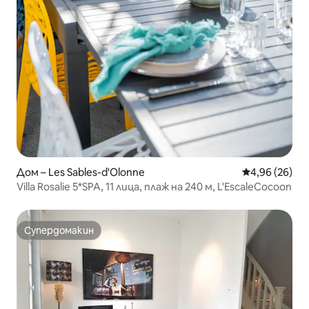
Дом – Les Sables-d'Olonne
Средна оценк
4,96 (26)
Villa Rosalie 5*SPA, 11 лица, плаж на 240 м, L'EscaleCocoon
Супердомакин
Супердомакин