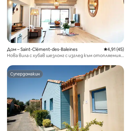
Дом – Saint-Clément-des-Baleines
Средна оценк
4,91 (45)
Нова вила с хубав шезлонг с изглед към отопляемия
басейн
Супердомакин
Супердомакин