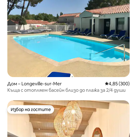
Дом – Longeville-sur-Mer
Средна оценка
4,85 (300)
Къща с отопляем басейн близо до плажа за 2/4 души
Избор на гостите
Избор на гостите