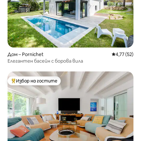
Дом – Pornichet
Средна оценк
4,77 (52)
Елегантен басейн с борова вила
Избор на гостите
Най-популярен избор на гостите