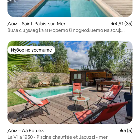
Дом – Saint-Palais-sur-Mer
Средна оценк
4,91 (35)
Вила с изглед към морето в подножието на голф
игрището
Избор на гостите
Избор на гостите
Дом – Ла Рошел
Средна о
5 (5)
La Villa 1950 - Piscine chauffée et Jacuzzi - mer