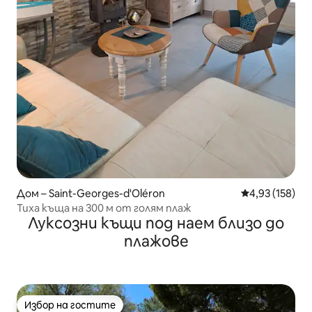
Дом – Saint-Georges-d'Oléron
Средна оценка
4,93 (158)
Тиха къща на 300 м от голям плаж
Луксозни къщи под наем близо до
плажове
Избор на гостите
Избор на гостите