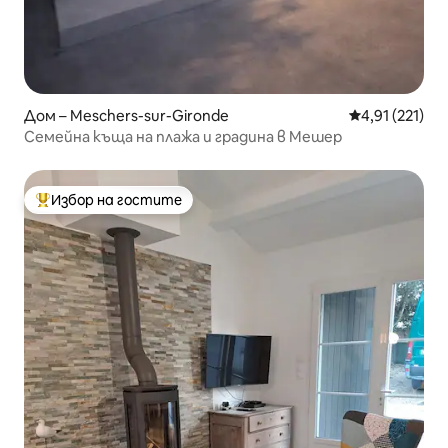
Дом – Meschers-sur-Gironde
Средна оценка
4,91 (221)
Семейна къща на плажа и градина в Мешер
Избор на гостите
Най-популярен избор на гостите