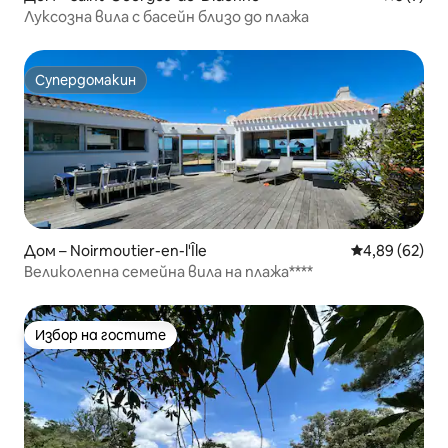
Луксозна вила с басейн близо до плажа
Супердомакин
Супердомакин
Дом – Noirmoutier-en-l'Île
Средна оценк
4,89 (62)
Великолепна семейна вила на плажа****
Избор на гостите
Избор на гостите