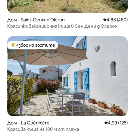
Дом – Saint-Denis-d'Oléron
Средна оценка
4,88 (480)
Красичка ваканционна къща в Сен Дени д'Олерон
Избор на гостите
Най-популярен избор на гостите
Дом – La Guérinière
Средна оценка
4,99 (125)
Красива къща на 100 м от плажа