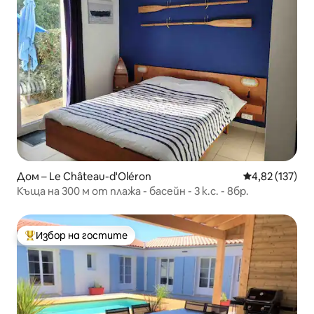
Дом – Le Château-d'Oléron
Средна оценка
4,82 (137)
Къща на 300 м от плажа - басейн - 3 к.с. - 8бр.
Избор на гостите
Най-популярен избор на гостите