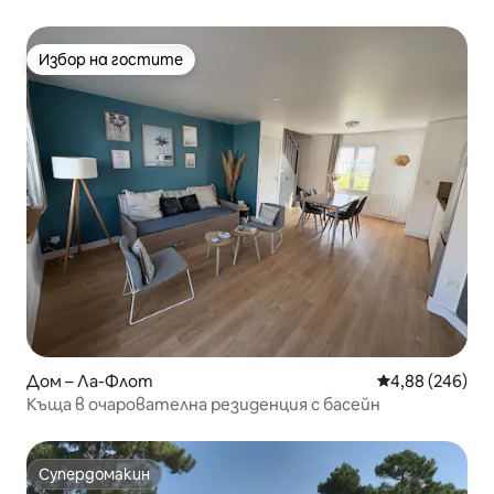
Избор на гостите
Избор на гостите
Дом – Ла-Флот
Средна оценка
4,88 (246)
Къща в очарователна резиденция с басейн
Супердомакин
Супердомакин