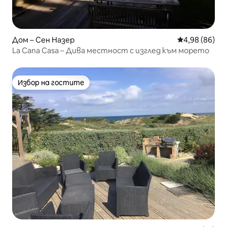
Дом – Сен Назер
Средна оценк
4,98 (86)
La Cana Casa – Дива местност с изглед към морето
Избор на гостите
Избор на гостите