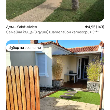
Дом – Saint-Vivien
Средна оценка
4,95 (143)
Семейна къща (8 души) Шателайон категория 3***
Избор на гостите
Избор на гостите