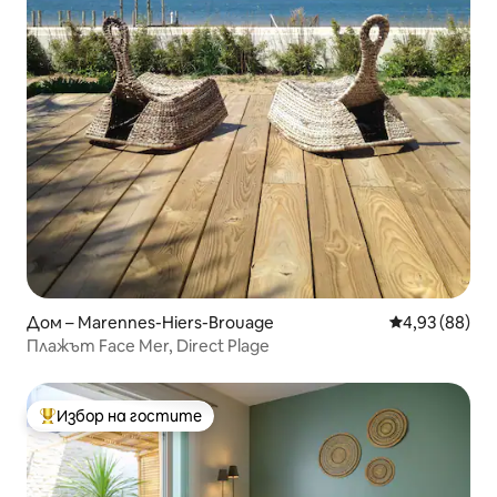
Дом – Marennes-Hiers-Brouage
Средна оценк
4,93 (88)
Плажът Face Mer, Direct Plage
Избор на гостите
Най-популярен избор на гостите