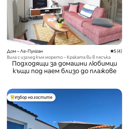
Дом – Ле-Пуліган
Средна о
5 (4)
Вила с изглед към морето – Краката ви в пясъка
Подходящи за домашни любимци
къщи под наем близо до плажове
Избор на гостите
Най-популярен избор на гостите