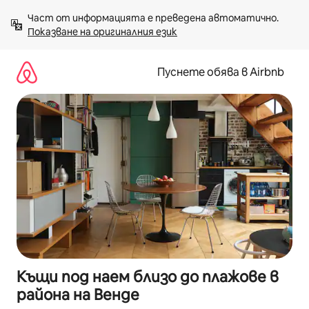
Пропускане
Част от информацията е преведена автоматично. 
към
Показване на оригиналния език
съдържанието
Пуснете обява в Airbnb
Къщи под наем близо до плажове в
района на Венде