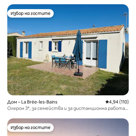
Избор на гостите
Избор на гостите
Дом – La Brée-les-Bains
Средна оценка
4,94 (110)
Олерон 3*, за семейства и за дистанционна работа,
на пешеходно разстояние от плажа
Избор на гостите
Избор на гостите