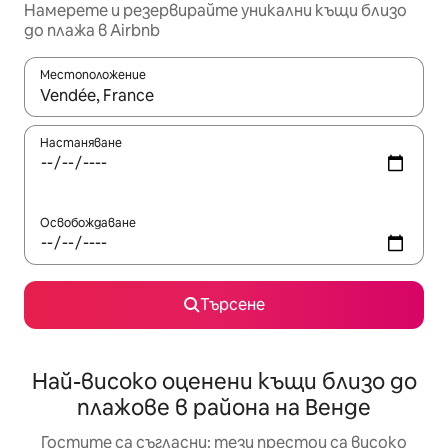
Намерете и резервирайте уникални къщи близо
до плажа в Airbnb
Местоположение
Когато резултатите се покажат, използвайте клавишите 
Настаняване
Освобождаване
Търсене
Най-високо оценени къщи близо до
плажове в района на Венде
Гостите са съгласни: тези престои са високо