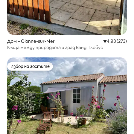
Дом – Olonne-sur-Mer
Средна оценка
4,93 (273)
Къща между природата и град Ванд, Глобус
Избор на гостите
Избор на гостите