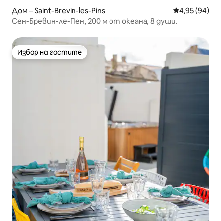
Дом – Saint-Brevin-les-Pins
Средна оценк
4,95 (94)
Сен-Бревин-ле-Пен, 200 м от океана, 8 души.
Избор на гостите
Избор на гостите