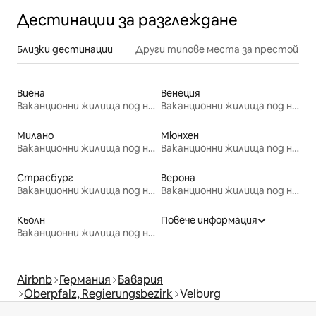
Дестинации за разглеждане
Близки дестинации
Други типове места за престой
Виена
Венеция
Ваканционни жилища под наем
Ваканционни жилища под наем
Милано
Мюнхен
Ваканционни жилища под наем
Ваканционни жилища под наем
Страсбург
Верона
Ваканционни жилища под наем
Ваканционни жилища под наем
Кьолн
Повече информация
Ваканционни жилища под наем
Airbnb
Германия
Бавария
Oberpfalz, Regierungsbezirk
Velburg