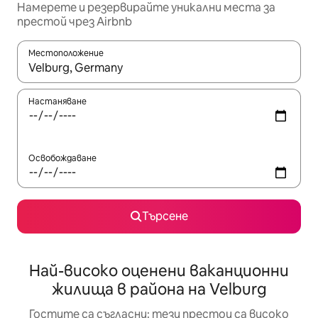
Намерете и резервирайте уникални места за
престой чрез Airbnb
Местоположение
Когато резултатите се покажат, използвайте клавишите 
Настаняване
Освобождаване
Търсене
Най-високо оценени ваканционни
жилища в района на Velburg
Гостите са съгласни: тези престои са високо