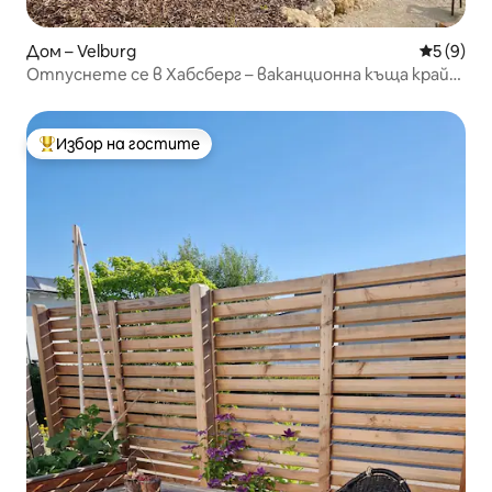
Дом – Velburg
Средна о
5 (9)
Отпуснете се в Хабсберг – ваканционна къща край
гората
Избор на гостите
Най-популярен избор на гостите