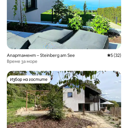
Апартамент – Steinberg am See
Средна оц
5 (32)
Време за море
Избор на гостите
Избор на гостите