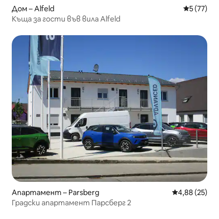
Дом – Alfeld
Средна оц
5 (77)
Къща за гости във вила Alfeld
Апартамент – Parsberg
Средна оценк
4,88 (25)
Градски апартамент Парсберг 2