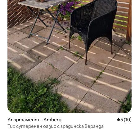
Апартамент – Amberg
Средна оц
5 (10)
Тих сутеренен оазис с градинска веранда