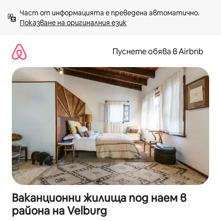
Пропускане
Част от информацията е преведена автоматично. 
към
Показване на оригиналния език
съдържанието
Пуснете обява в Airbnb
Ваканционни жилища под наем в
района на Velburg