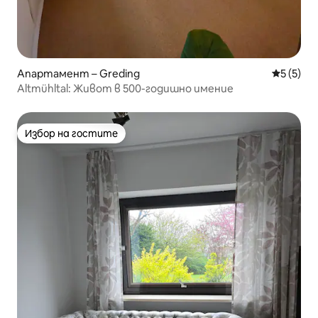
Апартамент – Greding
Средна о
5 (5)
Altmühltal: Живот в 500-годишно имение
Избор на гостите
Избор на гостите