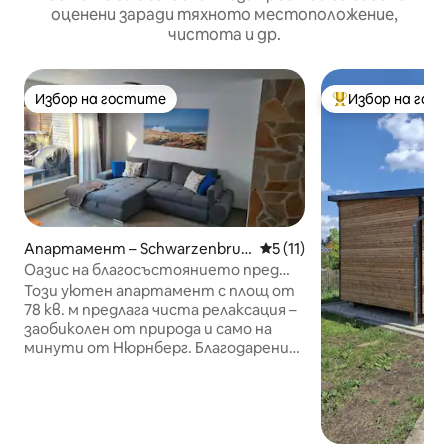
оценени заради тяхното местоположение,
чистота и др.
Избор на гостите
Избор на гос
Избор на гостите
Най-популярен 
Апартамент – Schwarzenbruc
Средна оценка: 5 от 5, 1
5 (11)
k
Оазис на благосъстоянието пред
портите на Нюрнберг
Този уютен апартамент с площ от
78 кв. м предлага чиста релаксация –
заобиколен от природа и само на
минути от Нюрнберг. Благодарение
на връзката с градската железница
можете да се насладите на най-
добрата достъпност.
Апартаментът разполага с една
спалня с двойно легло, голям