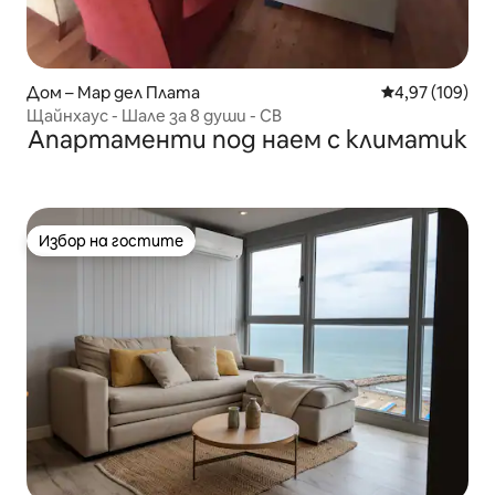
Дом – Мар дел Плата
Средна оценка
4,97 (109)
Щайнхаус - Шале за 8 души - CB
Апартаменти под наем с климатик
Избор на гостите
Избор на гостите