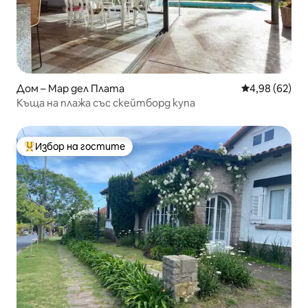
Дом – Мар дел Плата
Средна оценк
4,98 (62)
Къща на плажа със скейтборд купа
Избор на гостите
Най-популярен избор на гостите