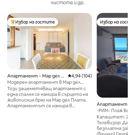
чистота и др.
Избор на гостите
Избор на гости
Най-популярен избор на гостите
Избор на гости
Апартамент – Мар дел П
Средна оценка: 4,94 от 5, 104
4,94 (104)
лата
Модерен апартамент в Мар дел
Плата с изглед към морето
Този зашеметяващ апартамент с
„Наутилус“
една спалня се намира в сърцето на
живописния бряг на Мар дел Плата.
Апартамент – М
Апартаментът се намира в
ата
-РИМ- Плаж Варе
луксозната сграда „Косталмар “.
Капацитет: 2 гости 
Предлагащ непрекъснат изглед към
Телевизор: Да (2)
морето от 2 самостоятелни
безплатна закуск
балкона и спиращи дъха гледки от
(ваучер) Гараж: ПОПИТАЙТЕ, малка
всеки прозорец. Перфектно