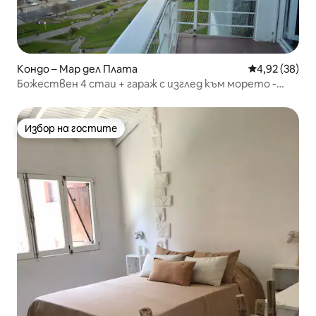
Кондо – Мар дел Плата
Средна оценк
4,92 (38)
Божествен 4 стаи + гараж с изглед към морето -
Плая Гранде
Избор на гостите
Избор на гостите