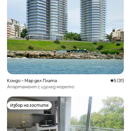
Кондо – Мар дел Плата
Средна оц
5 (31)
Апартамент с изглед морето
Избор на гостите
Избор на гостите