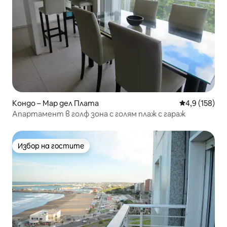
Кондо – Мар дел Плата
Средна оценк
4,9 (158)
Апартамент в голф зона с голям плаж с гараж
Избор на гостите
Избор на гостите