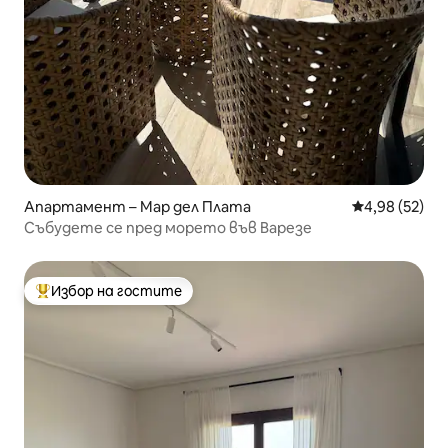
Апартамент – Мар дел Плата
Средна оценк
4,98 (52)
Събудете се пред морето във Варезе
Избор на гостите
Най-популярен избор на гостите