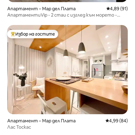
Апартамент – Мар дел Плата
Средна оценк
4,89 (91)
АпартаментиVip - 2 стаи с изглед към морето -
Роке Суарес
Избор на гостите
Най-популярен избор на гостите
Апартамент – Мар дел Плата
Средна оценк
4,99 (84)
Лас Тоскас