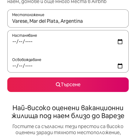
наем, домове и още много места в Airbnb
Местоположение
Когато резултатите се покажат, използвайте клавишите 
Настаняване
Освобождаване
Търсене
Най-високо оценени ваканционни
жилища под наем близо до Варезе
Гостите са съгласни: тези престои са високо
оценени заради тяхното местоположение,