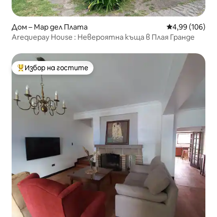
Дом – Мар дел Плата
Средна оценка
4,99 (106)
Arequepay House : Невероятна къща в Плая Гранде
Избор на гостите
Най-популярен избор на гостите