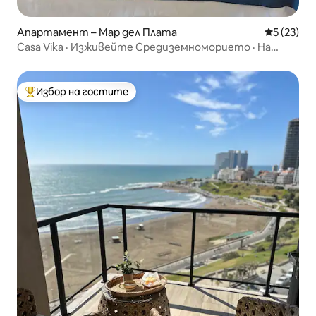
Апартамент – Мар дел Плата
Средна оц
5 (23)
Casa Vika · Изживейте Средиземноморието · На
няколко крачки от морето
Избор на гостите
Най-популярен избор на гостите