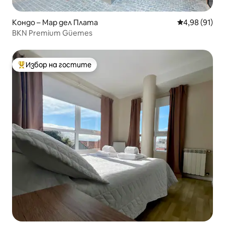
Кондо – Мар дел Плата
Средна оценк
4,98 (91)
BKN Premium Güemes
Избор на гостите
Най-популярен избор на гостите