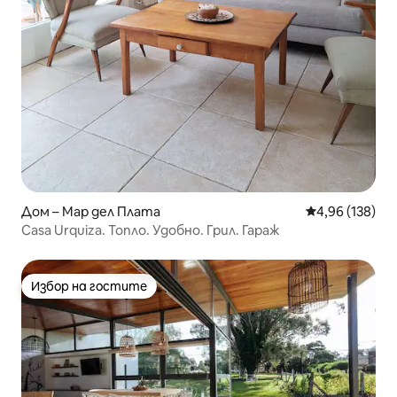
Дом – Мар дел Плата
Средна оценка
4,96 (138)
Casa Urquiza. Топло. Удобно. Грил. Гараж
Избор на гостите
Избор на гостите