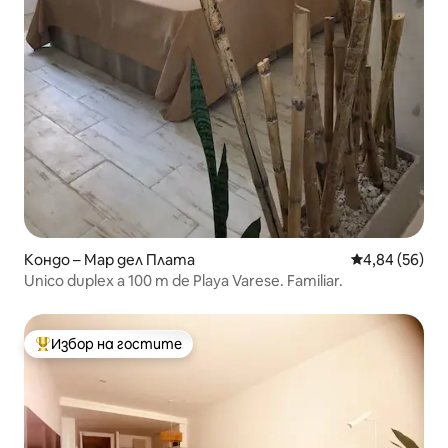
Кондо – Мар дел Плата
Средна оценк
4,84 (56)
Unico duplex a 100 m de Playa Varese. Familiar.
Избор на гостите
Най-популярен избор на гостите