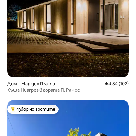
Дом – Мар дел Плата
Средна оценка
4,84 (102)
Къща Huarpes в гората П. Рамос
Избор на гостите
Най-популярен избор на гостите