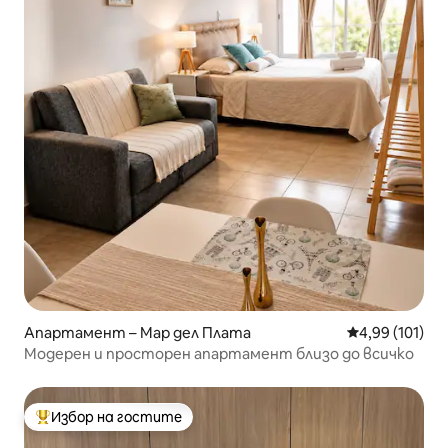
Апартамент – Мар дел Плата
Средна оценка
4,99 (101)
Модерен и просторен апартамент близо до всичко
Избор на гостите
Най-популярен избор на гостите