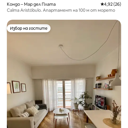
Кондо – Мар дел Плата
Средна оценк
4,92 (26)
Calma Aristóbulo. Апартамент на 100 м от морето
Избор на гостите
Избор на гостите