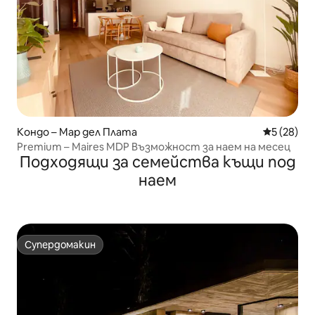
Кондо – Мар дел Плата
Средна оц
5 (28)
Premium – Maires MDP Възможност за наем на месец
Подходящи за семейства къщи под
наем
Супердомакин
Супердомакин