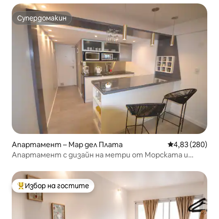
Супердомакин
Супердомакин
Апартамент – Мар дел Плата
Средна оценка
4,83 (280)
Апартамент с дизайн на метри от Морската и
Гуемес
Избор на гостите
Най-популярен избор на гостите