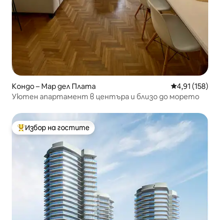
Кондо – Мар дел Плата
Средна оценка
4,91 (158)
Уютен апартамент в центъра и близо до морето
Избор на гостите
Най-популярен избор на гостите