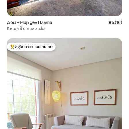
Дом – Мар дел Плата
Средна оц
5 (16)
Къща в стил хижа
Избор на гостите
Най-популярен избор на гостите