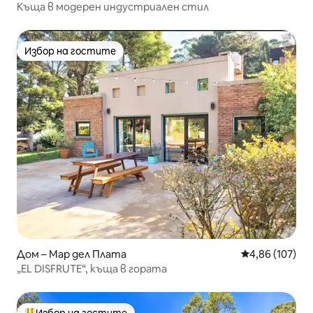
Къща в модерен индустриален стил
Избор на гостите
Избор на гостите
Дом – Мар дел Плата
Средна оценка
4,86 (107)
„EL DISFRUTE“, къща в гората