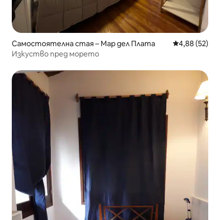
Самостоятелна стая – Мар дел Плата
Средна оценк
4,88 (52)
Изкуство пред морето