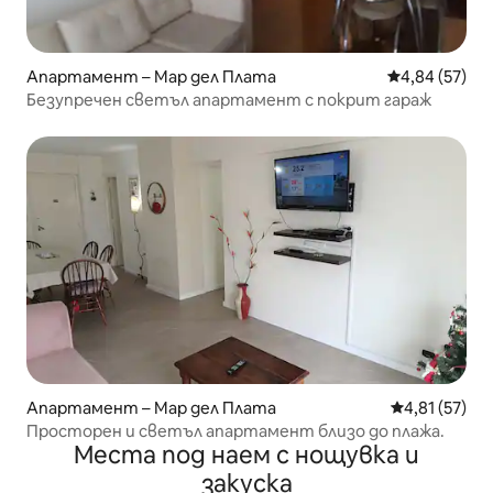
Апартамент – Мар дел Плата
Средна оценк
4,84 (57)
Безупречен светъл апартамент с покрит гараж
Апартамент – Мар дел Плата
Средна оценк
4,81 (57)
Просторен и светъл апартамент близо до плажа.
Места под наем с нощувка и
закуска