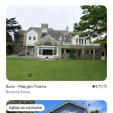
|Скали MdP
Вила – Мар дел Плата
Средна оцен
4,71 (7)
Вила на Анна
Избор на гостите
Избор на гостите