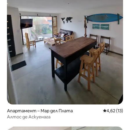
Апартамент – Мар дел Плата
Средна оценк
4,62 (13)
Алтос де Аскуенага