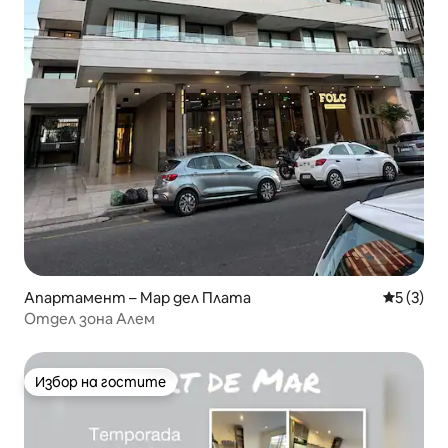
Апартамент – Мар дел Плата
Средна о
5 (3)
Отдел зона Алем
Избор на гостите
Избор на гостите