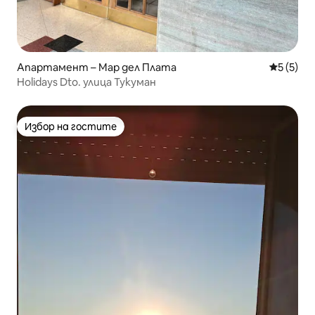
Апартамент – Мар дел Плата
Средна о
5 (5)
Holidays Dto. улица Тукуман
Избор на гостите
Избор на гостите