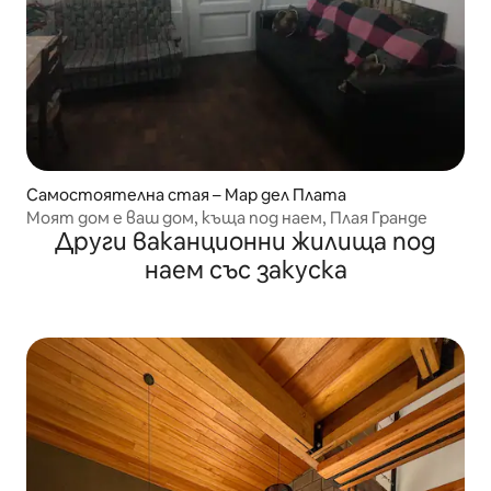
Самостоятелна стая – Мар дел Плата
Моят дом е ваш дом, къща под наем, Плая Гранде
Други ваканционни жилища под
наем със закуска