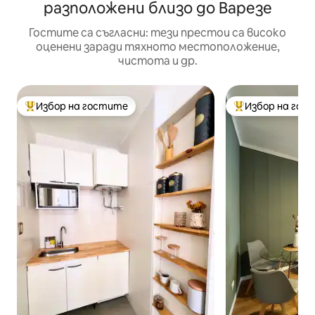
разположени близо до Варезе
Гостите са съгласни: тези престои са високо
оценени заради тяхното местоположение,
чистота и др.
Избор на гостите
Избор на гос
Най-популярен избор на гостите
Най-популярен 