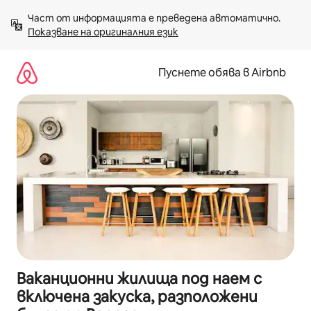
Пропускане
Част от информацията е преведена автоматично. 
към
Показване на оригиналния език
съдържанието
Пуснете обява в Airbnb
Ваканционни жилища под наем с
включена закуска, разположени