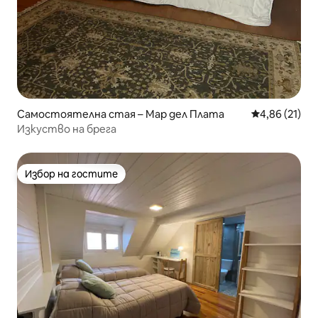
Самостоятелна стая – Мар дел Плата
Средна оценк
4,86 (21)
Изкуство на брега
Избор на гостите
Избор на гостите