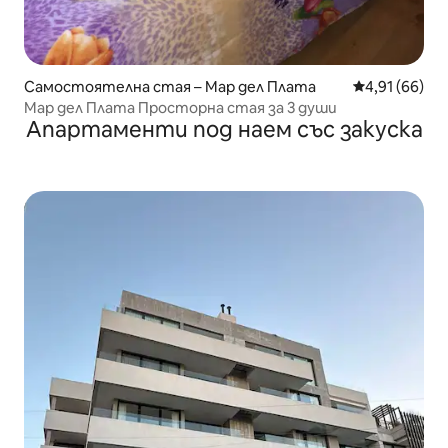
Самостоятелна стая – Мар дел Плата
Средна оценк
4,91 (66)
Мар дел Плата Просторна стая за 3 души
Апартаменти под наем със закуска