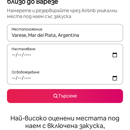
близо до Варезе
Намерете и резервирайте чрез Airbnb уникални
места под наем със закуска
Местоположение
Когато резултатите се покажат, използвайте клавишите 
Настаняване
Освобождаване
Търсене
Най-високо оценени местата под
наем с включена закуска,