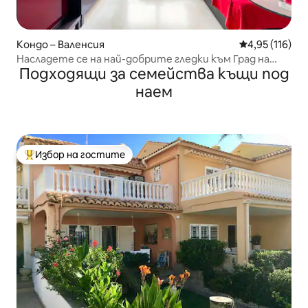
Кондо – Валенсия
Средна оценка
4,95 (116)
Насладете се на най-добрите гледки към Град на
Подходящи за семейства къщи под
науките във Валенсия
наем
Избор на гостите
Най-популярен избор на гостите