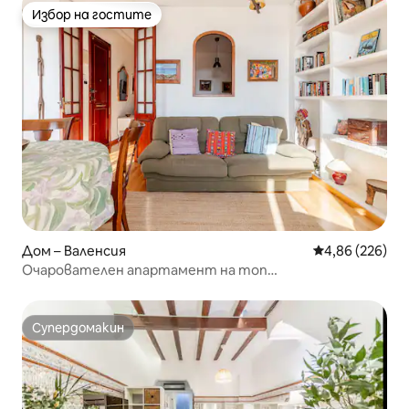
Избор на гостите
Избор на гостите
Дом – Валенсия
Средна оценка
4,86 (226)
Очарователен апартамент на топ
местоположение
Супердомакин
Супердомакин