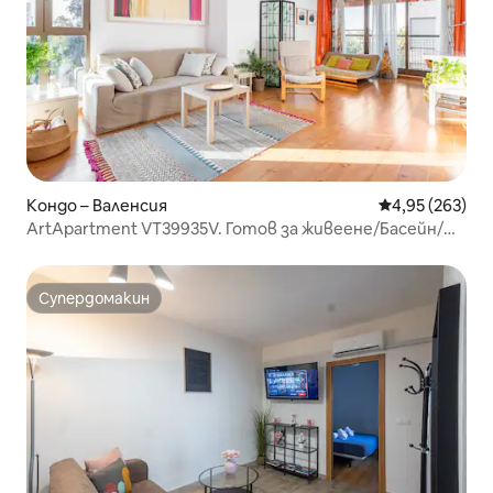
Кондо – Валенсия
Средна оценка
4,95 (263)
ArtApartment VT39935V. Готов за живеене/Басейн/
Градина
Супердомакин
Супердомакин