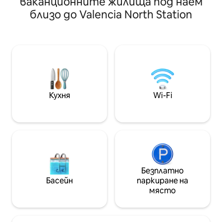
ваканционните жилища под наем
dispone de conexión de banda ancha
dormitorio acoged
близо до Valencia North Station
por fibra óptica ultra rápida de 1.000 Mb,
180x200 ✨ con caja
electrodomésticos integrados de alta
espacio para guard
gama, armarios empotrados en toda la
ropa de cama y toa
vivienda y persianas automáticas,
Baño completo 🚿 
garantizando el máximo confort,
para ofrecer confo
descanso y comodidad. La cocina y el
un espacio elegante. El alojam
salón de concepto abierto se
ofrece una cocin
complementan con una zona de
equipada: 🍳 horn
despacho ideal para ejecutivos y
nevera/congelador
Кухня
Wi-Fi
profesionales que tele trabajan y
condimentos básic
requieren una conectividad impecable
mesa para 3 person
en un entorno sereno, refinado y muy
descansar o sociali
seguro. Entre sus prestaciones
visitas. Con fibra óptica de alta velocidad
adicionales destaca un balcón con doble
(377MB) 🌐, puedes
acceso: comedor y habitación principal,
fácilmente.
ideal para disfrutar del café de la
mañana, momentos de tranquilidad o
Безплатно
una copa al atardecer en un entorno
Басейн
паркиране на
urbano exclusivo. Los huéspedes
място
disfrutarán de máxima privacidad y
comodidad, con atención profesional
siempre disponible cuando se requiera.