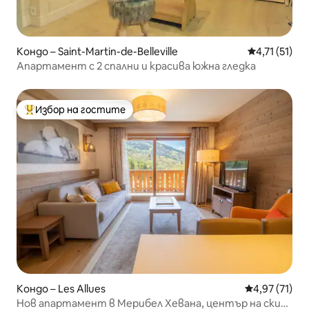
Кондо – Saint-Martin-de-Belleville
Средна оцен
4,71 (51)
Апартамент с 2 спални и красива южна гледка
Избор на гостите
Най-популярен избор на гостите
Кондо – Les Allues
Средна оценк
4,97 (71)
Нов апартамент в Мерибел Хевана, център на ски