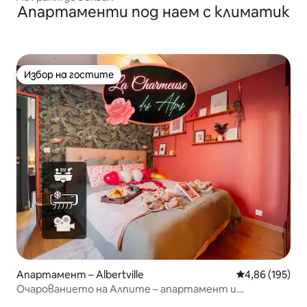
Апартаменти под наем с климатик
Избор на гостите
Избор на гостите
Апартамент – Albertville
Средна оценка
4,86 (195)
Очарованието на Алпите – апартамент и
самостоятелно джакузи