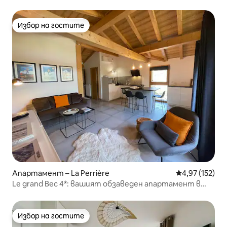
планината
Избор на гостите
Избор на гостите
Апартамент – La Perrière
Средна оценка
4,97 (152)
Le grand Bec 4*: вашият обзаведен апартамент в
Куршевел
Избор на гостите
Избор на гостите