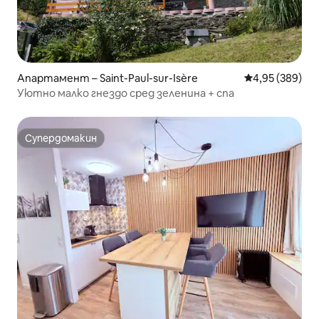
Апартамент – Saint-Paul-sur-Isère
Средна оценка
4,95 (389)
Уютно малко гнездо сред зеленина + спа
Супердомакин
Супердомакин