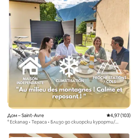
Дом – Saint-Avre
Средна оценка
4,97 (103)
° Ескапад • Тераса • Близо до скиорски курорти/
планински проходи °