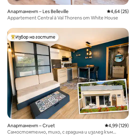
Апартамент – Les Belleville
Средна оценк
4,64 (25)
Appartement Central à Val Thorens от White House
Избор на гостите
Най-популярен избор на гостите
Апартамент – Cruet
Средна оценка
4,99 (129)
Самостоятелно, тихо, с градина и изглед към