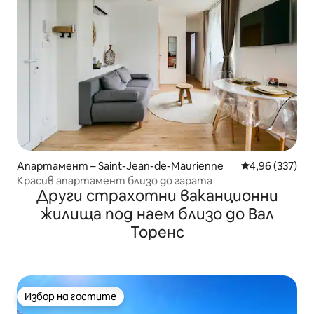
Апартамент – Saint-Jean-de-Maurienne
Средна оценка
4,96 (337)
Красив апартамент близо до гарата
Други страхотни ваканционни
жилища под наем близо до Вал
Торенс
Избор на гостите
Избор на гостите