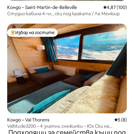
Кондо – Saint-Martin-de-Belleville
Средна оценка
4,87 (100)
Студио кабина 4-чл., ски под краката / Ле Менюир
Избор на гостите
Най-популярен избор на гостите
Кондо – Val Thorens
Средна о
5 (8)
Valtitude3200 – 4 златни снежинки – Юг Ски на
Подходящи за семейства къщи под
краката