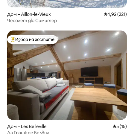
Дом – Aillon-le-Vieux
Средна оценка
4,92 (221)
Чесолет дю Симитер
Избор на гостите
Най-популярен избор на гостите
Дом – Les Belleville
Средна оц
5 (15)
Ла Гранж де Белвил