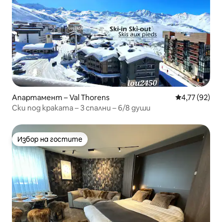
Апартамент – Val Thorens
Средна оценк
4,77 (92)
Ски под краката – 3 спални – 6/8 души
Избор на гостите
Избор на гостите