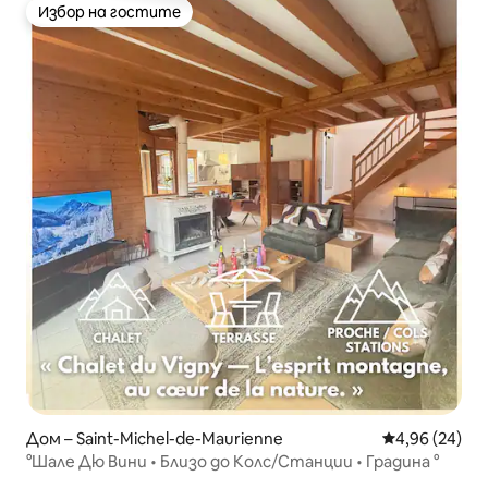
Избор на гостите
Избор на гостите
Дом – Saint-Michel-de-Maurienne
Средна оценк
4,96 (24)
°Шале Дю Вини • Близо до Колс/Станции • Градина °