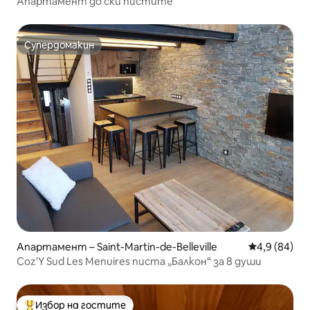
Апартамент до ски пистите
Супердомакин
Супердомакин
Апартамент – Saint-Martin-de-Belleville
Средна оцен
4,9 (84)
Coz'Y Sud Les Menuires писта „Балкон“ за 8 души
Избор на гостите