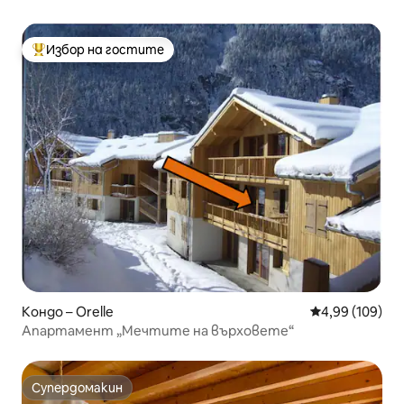
курорта
Избор на гостите
Най-популярен избор на гостите
Кондо – Orelle
Средна оценка
4,99 (109)
Апартамент „Мечтите на върховете“
Супердомакин
Супердомакин