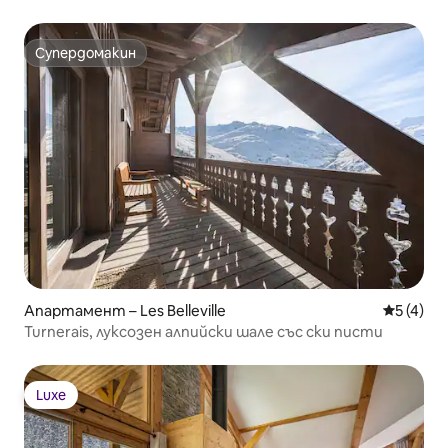
Супердомакин
Супердомакин
Апартамент – Les Belleville
Средна о
5 (4)
Turnerais, луксозен алпийски шале със ски писти
Luxe
Luxe