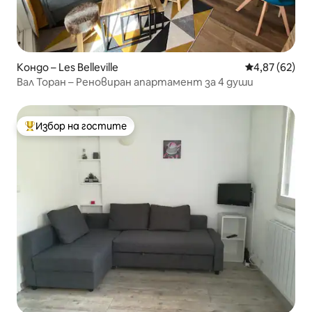
Кондо – Les Belleville
Средна оценк
4,87 (62)
Вал Торан – Реновиран апартамент за 4 души
Избор на гостите
Най-популярен избор на гостите