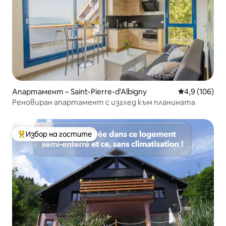
Апартамент – Saint-Pierre-d'Albigny
Средна оценк
4,9 (106)
Реновиран апартамент с изглед към планината
Избор на гостите
Най-популярен избор на гостите