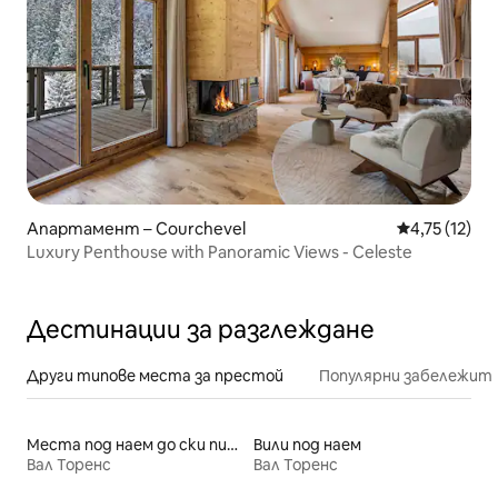
Апартамент – Courchevel
Средна оценк
4,75 (12)
Luxury Penthouse with Panoramic Views - Celeste
Дестинации за разглеждане
Други типове места за престой
Популярни забележит
Места под наем до ски писти
Вили под наем
Вал Торенс
Вал Торенс