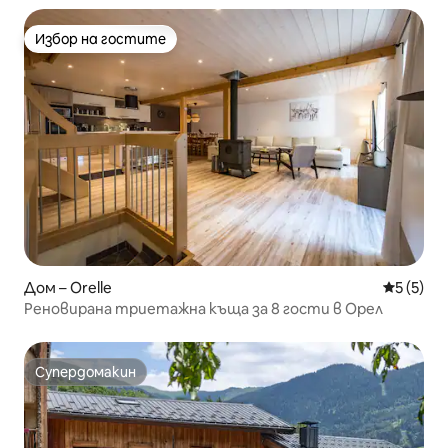
Избор на гостите
Избор на гостите
Дом – Orelle
Средна о
5 (5)
Реновирана триетажна къща за 8 гости в Орел
Супердомакин
Супердомакин