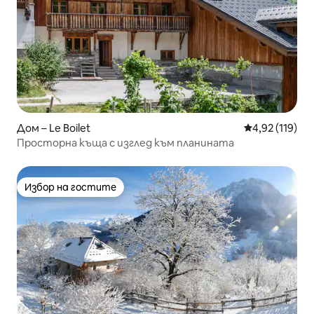
Дом – Le Boilet
Средна оценка
4,92 (119)
Просторна къща с изглед към планината
Избор на гостите
Избор на гостите