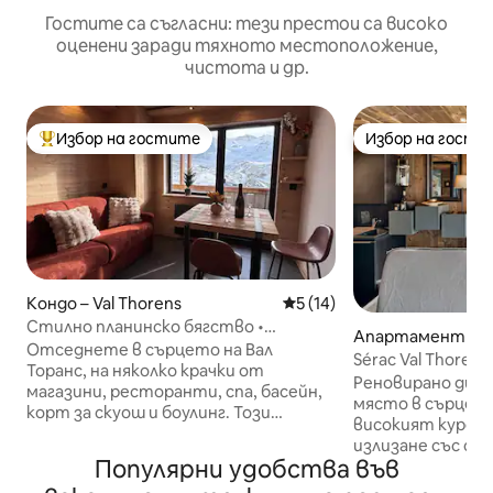
Гостите са съгласни: тези престои са високо
оценени заради тяхното местоположение,
чистота и др.
Избор на гостите
Избор на гости
Най-популярен избор на гостите
Избор на гости
Кондо – Val Thorens
Средна оценка: 5 от 5, 14
5 (14)
Стилно планинско бягство •
Апартамент – Les
Зашеметяваща гледка
Отседнете в сърцето на Вал
Sérac Val Thorens
Торанс, на няколко крачки от
пистите и глед
Реновирано диз
магазини, ресторанти, спа, басейн,
място в сърцето 
корт за скуош и боулинг. Този
високият курорт
апартамент от 23 кв. м с директен
излизане със ски
достъп до ски пистите на 4-тия
Популярни удобства във
пистите и с изг
етаж разполага с балкон, обърнат на
лифтовете, слаг