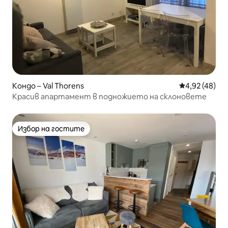
Кондо – Val Thorens
Средна оценк
4,92 (48)
Красив апартамент в подножието на склоновете
Избор на гостите
Избор на гостите