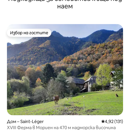
наем
Избор на гостите
Избор на гостите
Дом – Saint-Léger
Средна оценка
4,92 (131)
XVIII Ферма в Мориен на 470 м надморска височина