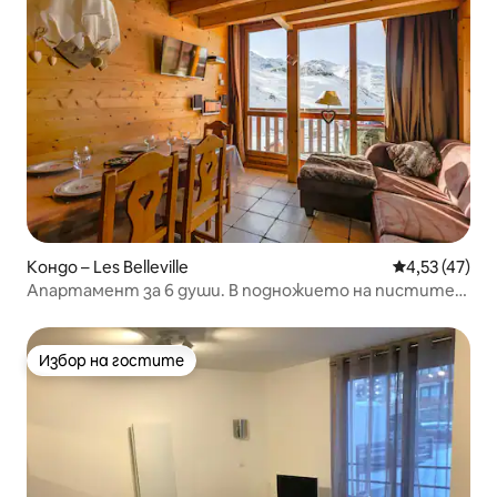
Кондо – Les Belleville
Средна оценк
4,53 (47)
Апартамент за 6 души. В подножието на пистите.
На юг, Вал Торанс
Избор на гостите
Избор на гостите