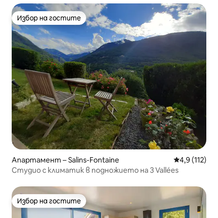
Избор на гостите
Избор на гостите
Апартамент – Salins-Fontaine
Средна оценк
4,9 (112)
Студио с климатик в подножието на 3 Vallées
Избор на гостите
Избор на гостите