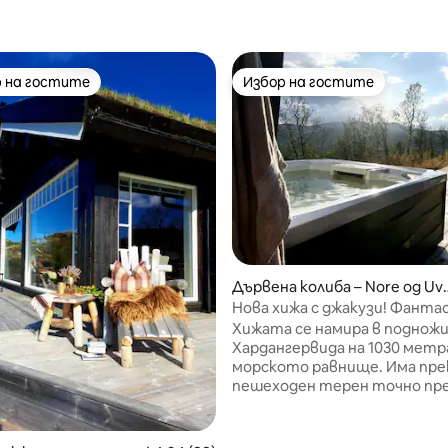
 на гостите
Избор на гостите
улярен избор на гостите
Избор на гостите
от 5, 19 отзива
Дървена колиба – Nore og Uv
al kommune
Нова хижа с джакузи! Фант
места за разходки!
Хижата се намира в поднож
Хардангервида на 1030 метр
морското равнище. Има пре
пешеходен терен точно пр
вратата на хижата с безкр
възможности за изживявани
природата за малките детс