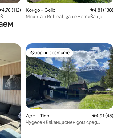
Средна оценка: 4,78 от 5, 112 отзива
4,78 (112)
Кондо – Geilo
Средна оценка: 4,81 
4,81 (138)
 в
Mountain Retreat, зашеметяваща
аем
гледка и вътрешен двор.
Избор на гостите
Избор на гостите
Дом – Tinn
Средна оценка: 4,91
4,91 (45)
Чудесен ваканционен дом сред
красива природа