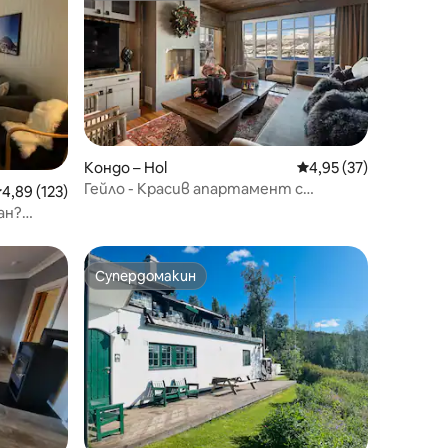
Кондо – Hol
Средна оценка: 4,95
4,95 (37)
Гейло - Красив апартамент с
редна оценка: 4,89 от 5, 123 отзива
4,89 (123)
фантастична гледка!
ан?
Супердомакин
Супердомакин