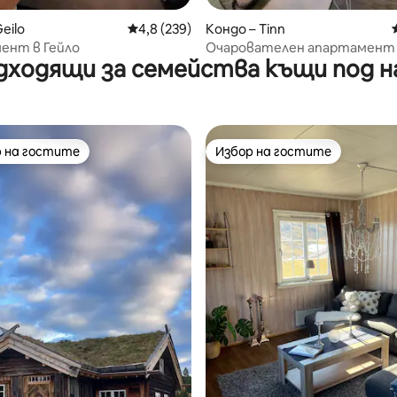
от 5, 45 отзива
eilo
Средна оценка: 4,8 от 5, 239 отзива
4,8 (239)
Кондо – Tinn
ент в Гейло
Очарователен апартамент
дходящи за семейства къщи под н
центъра на Рюкан
 на гостите
Избор на гостите
улярен избор на гостите
Избор на гостите