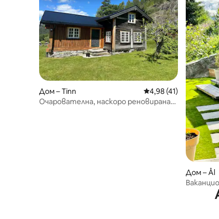
Дом – Tinn
Средна оценка: 4,98 
4,98 (41)
Очарователна, наскоро реновирана
пожарна с прекрасна гледка
Дом – Ål
Ваканцио