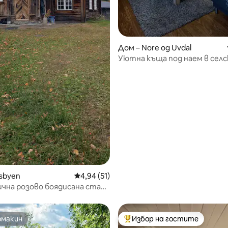
от 5, 58 отзива
Дом – Nore og Uvdal
Уютна къща под наем в селс
sbyen
Средна оценка: 4,94 от 5, 51 отзива
4,94 (51)
чна розово боядисана стая
 от 1690 г.
омакин
Избор на гостите
омакин
Най-популярен избор на гос