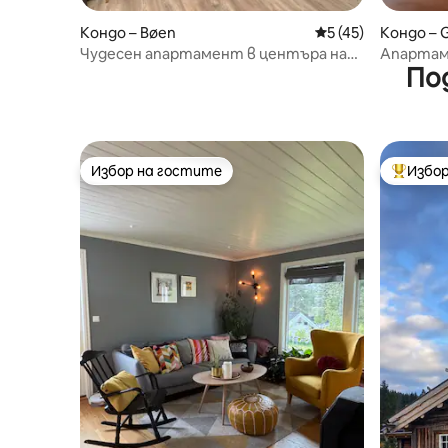
Кондо – Bøen
Средна оценка: 5 
5 (45)
Кондо – G
Чудесен апартамент в центъра на
Апартам
По
града в сърцето на Рюкан
Избор на гостите
Избор
Избор на гостите
Най-поп