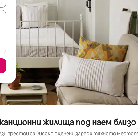
е клавишите със стрелки нагоре и надолу или навигирайте с д
аканционни жилища под наем близо
ези престои са високо оценени заради тяхното местоп