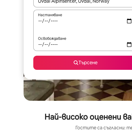
Когато резултатите се покажат, използвайт
Настаняване
Освобождаване
Търсене
Най-високо оценени в
Гостите са съгласни: т