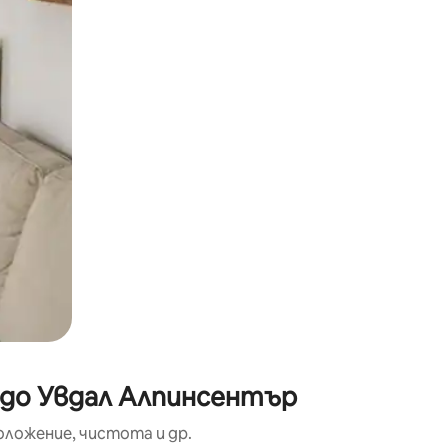
окосване или плъзгане.
 до Увдал Алпинсентър
оложение, чистота и др.