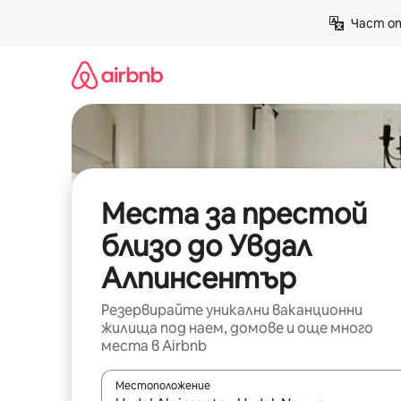
Пропускане
Част от
към
съдържанието
Места за престой
близо до Увдал
Алпинсентър
Резервирайте уникални ваканционни
жилища под наем, домове и още много
места в Airbnb
Местоположение