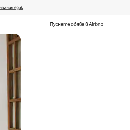
налния език
Пуснете обява в Airbnb