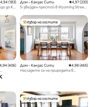
редна оценка: 4,94 от 5, 183 отзива
4,94 (183)
Дом – Канзас Сити
Средна оценка: 4,97 
4,97 (233)
зо до KU
5-звезден престой в Wyoming Street
легло
Retreat
Избор на гостите
тите
Най-популярен избор на гостите
редна оценка: 4,94 от 5, 406 отзива
4,94 (406)
Дом – Канзас Сити
Средна оценка: 4,98 
4,98 (465)
Насладете се на природата в
к
модерна ферма близо до града
Избор на гостите
тите
Най-популярен избор на гостите