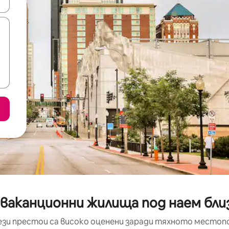
е клавишите със стрелки нагоре и надолу или навигирайте с д
ваканционни жилища под наем бли
ези престои са високо оценени заради тяхното местоп