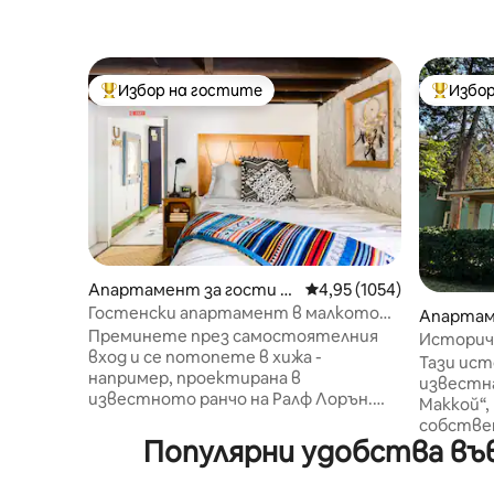
Избор на гостите
Избор
Най-популярен избор на гостите
Най-поп
Апартамент за гости –
Средна оценка: 4,95 от
4,95 (1054)
Канзас Сити
Гостенски апартамент в малкото
Апартам
ранчо на AJ в Хайд Парк
Преминете през самостоятелния
ти
Историч
вход и се потопете в хижа -
Тази ист
например, проектирана в
известн
известното ранчо на Ралф Лорън.
Маккой“,
Богата кожа и топлите облицовки
собстве
създават битово, но модерно
Популярни удобства във
Канзас С
усещане. Гледайте кабелна
Насладет
телевизия или използвайте
на долни