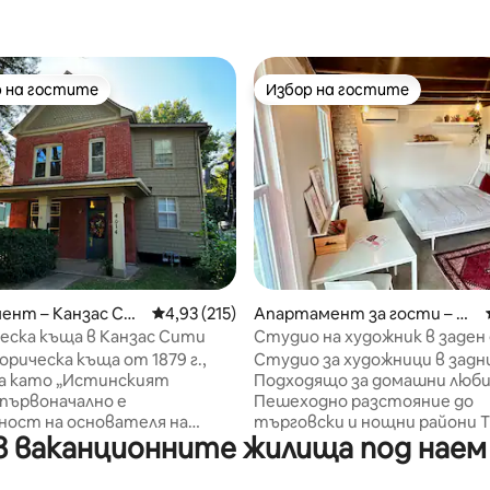
 на гостите
Избор на гостите
улярен избор на гостите
Избор на гостите
 5, 1054 отзива
ент – Канзас Си
Средна оценка: 4,93 от 5, 215 отзива
4,93 (215)
Апартамент за гости – Ка
нзас Сити
еска къща в Канзас Сити
Студио на художник в заден
близо до Плаза
орическа къща от 1879 г.,
Студио за художници в задни
а като „Истинският
Подходящо за домашни люби
 първоначално е
Пешеходно разстояние до
ност на основателя на
търговски и нощни райони T
 ваканционните жилища под наем 
ити – Джон Маккой.
и Westport. 200 квадратни м
е се на целия апартамент
които живеят в тих заден д
я етаж, който е на 4
сърцето на Канзас Сити. Намира се в