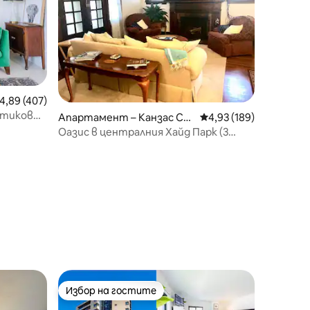
редна оценка: 4,89 от 5, 407 отзива
4,89 (407)
утиков
Апартамент – Канзас Си
Средна оценка: 4,93 
4,93 (189)
ти
Оазис в централния Хайд Парк (3
спални)
Избор на гостите
Избор на гостите