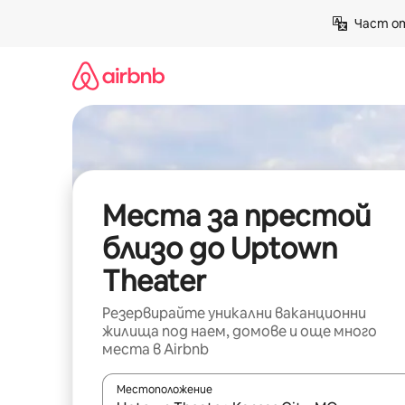
Пропускане
Част от
към
съдържанието
Места за престой
близо до Uptown
Theater
Резервирайте уникални ваканционни
жилища под наем, домове и още много
места в Airbnb
Местоположение