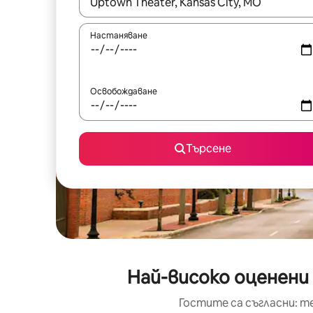
Когато резултатите се покажат, използвайт
Настаняване
Освобождаване
Търсене
Най-високо оценени 
Гостите са съгласни: т