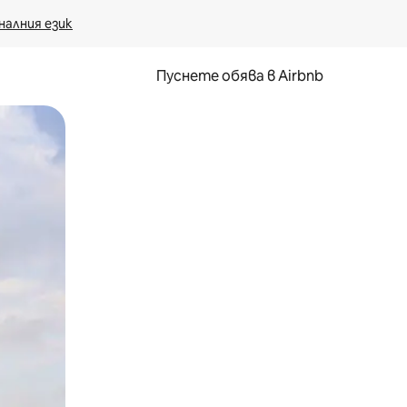
налния език
Пуснете обява в Airbnb