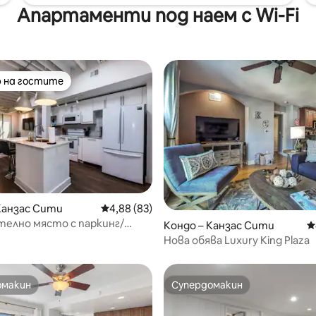
Апартаменти под наем с Wi-Fi
 на гостите
улярен избор на гостите
Канзас Сити
Средна оценка: 4,88 от 5, 83 отзива
4,88 (83)
т 5, 352 отзива
елно място с паркинг/
Кондо – Канзас Сити
С
ямо двойно легло/трамвай
Нова обява Luxury King Plaza
омакин
Супердомакин
омакин
Супердомакин