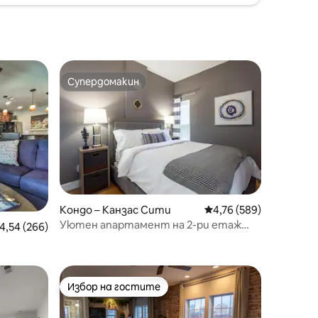
Супердомакин
Супердомакин
Кондо – Канзас Сити
Средна оценка: 4,76 
4,76 (589)
Уютен апартамент на 2-ри етаж
редна оценка: 4,54 от 5, 266 отзива
4,54 (266)
близо до Плаза и Уестпорт | 08
Избор на гостите
Избор на гостите