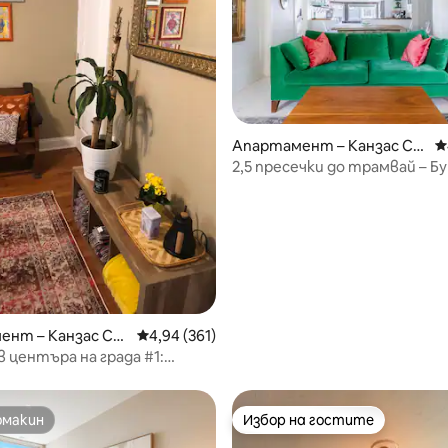
Апартамент – Канзас Си
С
ти
2,5 пресечки до трамвай – Б
апартамент с 2 спални
 от 5, 6 отзива
ент – Канзас Си
Средна оценка: 4,94 от 5, 361 отзива
4,94 (361)
в центъра на града #1:
на колиба
омакин
Избор на гостите
омакин
Избор на гостите