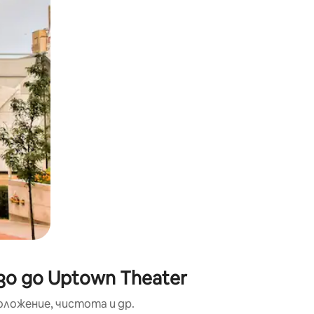
окосване или плъзгане.
зо до Uptown Theater
оложение, чистота и др.