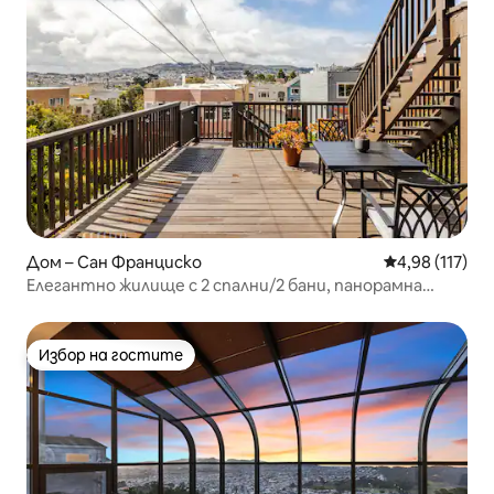
Дом – Сан Франциско
Средна оценка
4,98 (117)
Елегантно жилище с 2 спални/2 бани, панорамна
гледка, паркинг • близо до BART
Избор на гостите
Избор на гостите