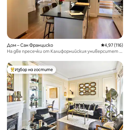
Дом – Сан Франциско
Средна оценка
4,97 (116)
На две пресечки от Калифорнийския университет в
Сан Франциско – новоремонтиран дом
Избор на гостите
Най-популярен избор на гостите