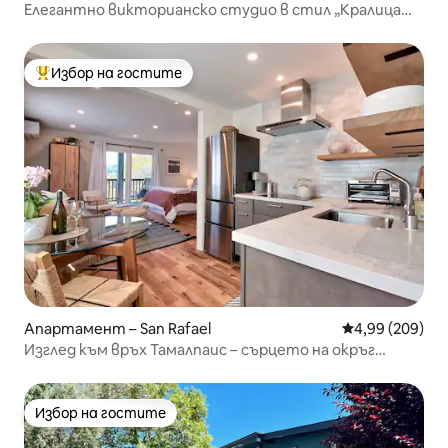
Елегантно викторианско студио в стил „Кралица
Анна“
Избор на гостите
Най-популярен избор на гостите
Апартамент – San Rafael
Средна оценка
4,99 (209)
Изглед към връх Тамалпаис – сърцето на окръг
Марин
Избор на гостите
Избор на гостите