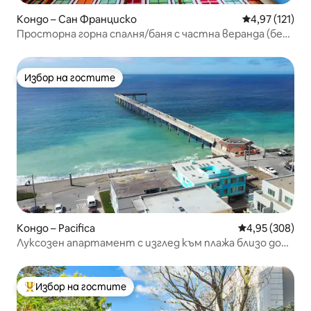
Кондо – Сан Франциско
Средна оценка
4,97 (121)
Просторна горна спалня/баня с частна веранда (без
такса за почистване)
Избор на гостите
Избор на гостите
Кондо – Pacifica
Средна оценка
4,95 (308)
Луксозен апартамент с изглед към плажа близо до
Сан Франциско (Blue Wave 1)
Избор на гостите
Най-популярен избор на гостите