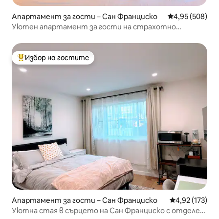
Апартамент за гости – Сан Франциско
Средна оценка
4,95 (508)
Уютен апартамент за гости на страхотно
местоположение
Избор на гостите
Най-популярен избор на гостите
Апартамент за гости – Сан Франциско
Средна оценка
4,92 (173)
Уютна стая в сърцето на Сан Франциско с отделен