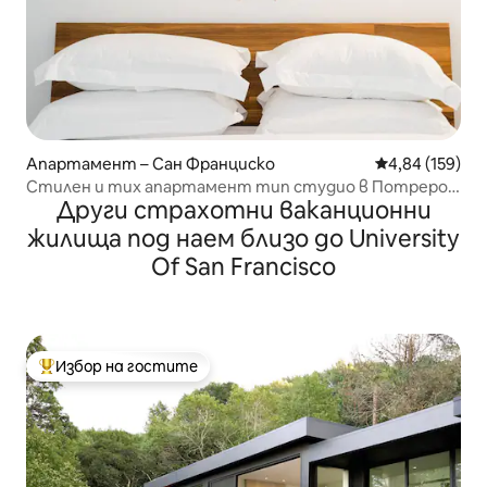
Апартамент – Сан Франциско
Средна оценка
4,84 (159)
Стилен и тих апартамент тип студио в Потреро
Други страхотни ваканционни
Хил
жилища под наем близо до University
Of San Francisco
Избор на гостите
Най-популярен избор на гостите