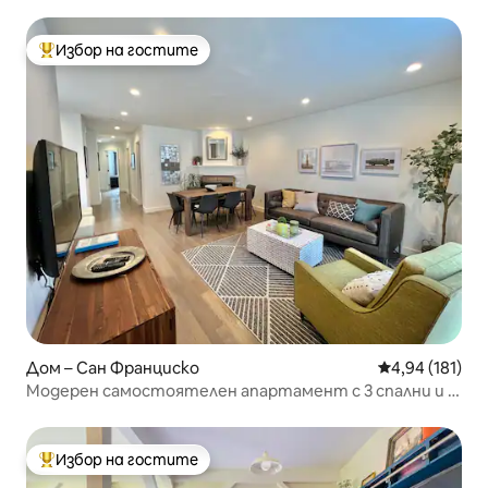
вход
Избор на гостите
Най-популярен избор на гостите
Дом – Сан Франциско
Средна оценка
4,94 (181)
Модерен самостоятелен апартамент с 3 спални и 2
бани на 2 - ри етаж
Избор на гостите
Най-популярен избор на гостите