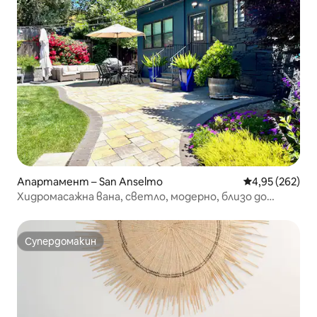
Апартамент – San Anselmo
Средна оценка
4,95 (262)
Хидромасажна вана, светло, модерно, близо до
центъра
Супердомакин
Супердомакин