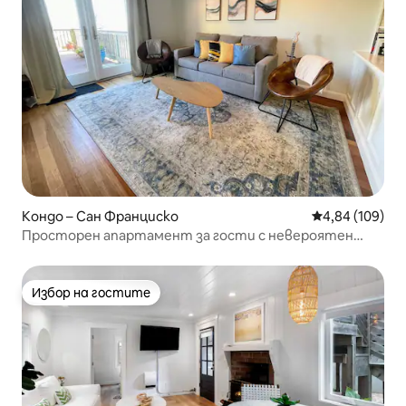
Кондо – Сан Франциско
Средна оценка
4,84 (109)
Просторен апартамент за гости с невероятен
изглед/веранда
Избор на гостите
Избор на гостите