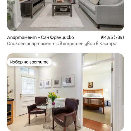
Апартамент – Сан Франциско
Средна оценка
4,95 (739)
Спокоен апартамент с вътрешен двор в Кастро
Избор на гостите
Избор на гостите