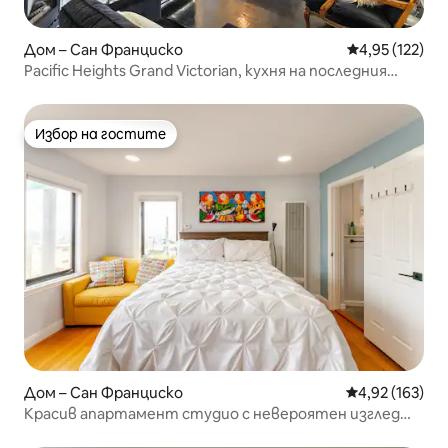
Дом – Сан Франциско
Средна оценка
4,95 (122)
Pacific Heights Grand Victorian, кухня на последния
етаж
Избор на гостите
Избор на гостите
Дом – Сан Франциско
Средна оценка
4,92 (163)
Красив апартамент студио с невероятен изглед
към града