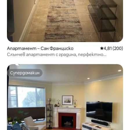
Апартамент – Сан Франциско
Средна оценка
4,81 (200)
Слънчев апартамент с градина, перфектно
местоположение
Супердомакин
Супердомакин