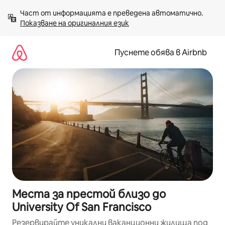
Пропускане
Част от информацията е преведена автоматично. 
към
Показване на оригиналния език
съдържанието
Пуснете обява в Airbnb
Места за престой близо до
University Of San Francisco
Резервирайте уникални ваканционни жилища под