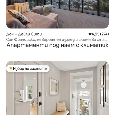
Дом – Дейли Сити
Средна оценка
4,95 (274)
Сан Франциско, невероятен изглед и слънчева стая
Апартаменти под наем с климатик
стая: просторна самостоятелна спалня
Избор на гостите
Най-популярен избор на гостите