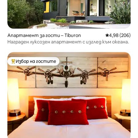
Апартамент за гости – Tiburon
Средна оценка
4,98 (206)
Награден луксозен апартамент с изглед към океана.
Избор на гостите
Най-популярен избор на гостите