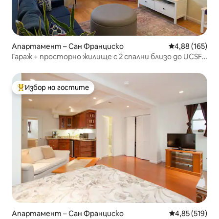
Апартамент – Сан Франциско
Средна оценка
4,88 (165)
Гараж + просторно жилище с 2 спални близо до UCSF,
Mission Bay и BART
Избор на гостите
Най-популярен избор на гостите
Апартамент – Сан Франциско
Средна оценка
4,85 (519)