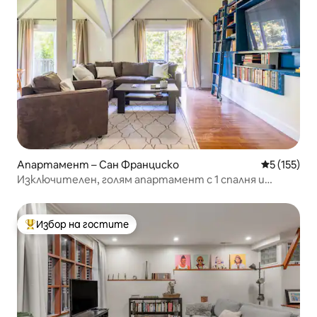
Апартамент – Сан Франциско
Средна оце
5 (155)
Изключителен, голям апартамент с 1 спалня и
градина в Сан Франциско
Избор на гостите
Най-популярен избор на гостите