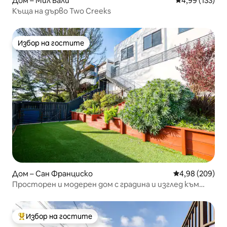
Дом – Мил Вали
Средна оценка
4,99 (133)
Къща на дърво Two Creeks
Избор на гостите
Избор на гостите
Дом – Сан Франциско
Средна оценка
4,98 (209)
Просторен и модерен дом с градина и изглед към
града
Избор на гостите
Най-популярен избор на гостите