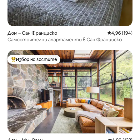
Дом – Сан Франциско
Средна оценка
4,96 (194)
Самостоятелни апартаменти в Сан Франциско
Избор на гостите
Най-популярен избор на гостите