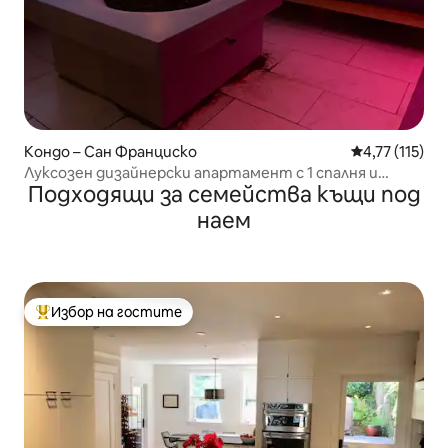
Кондо – Сан Франциско
Средна оценк
4,77 (115)
Луксозен дизайнерски апартамент с 1 спалня и
Подходящи за семейства къщи под
гледки на перфектно място
наем
Избор на гостите
Най-популярен избор на гостите