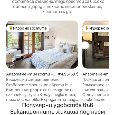
Гостите са съгласни: тези престои са високо
оценени заради тяхното местоположение,
чистота и др.
Избор на гостите
Избор на гос
Най-популярен избор на гостите
Най-популярен 
Апартамент за гости –
Средна оценка: 4,95 от 5, 597
4,95 (597)
Апартамент – М
Сан Франциско
Веселяшко самостоятелно
Плаващ апартаме
градинско студио
Ричардсън в Сау
Отворете френските врати към
Романтичен пл
вътрешния двор и се насладете на
със спираща дъх
слънчева закуска в тази рядка тиха,
Отпуснете се и 
тиха обстановка в средата на града.
спокойна почивк
Популярни удобства във
Отделна стая с удобно двойно легло
комфорт. Уловет
и баня с отделен вход във
удобното си дво
ваканционните жилища под наем
викториански еднофамилен дом от
отпуснете на ве