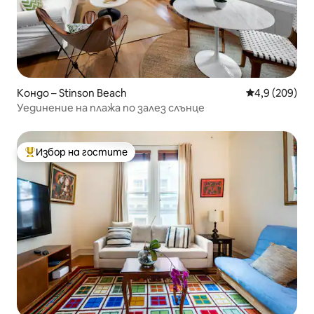
Кондо – Stinson Beach
Средна оценк
4,9 (209)
Уединение на плажа по залез слънце
Избор на гостите
Най-популярен избор на гостите