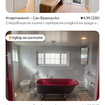
Апартамент – Сан Франциско
Средна оценка
4,99 (226)
Съкровище на хълма с прекрасна гледка към града и
залива
Избор на гостите
Най-популярен избор на гостите