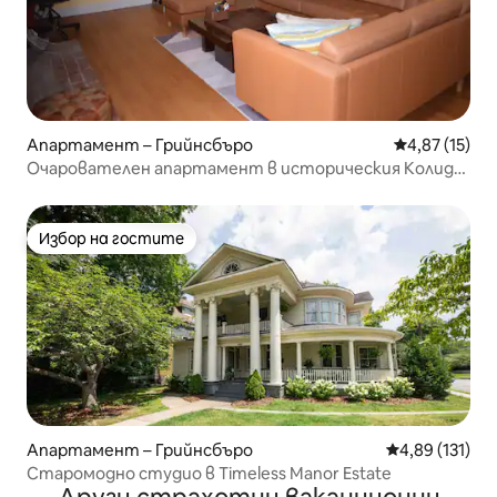
Апартамент – Грийнсбъро
Средна оценк
4,87 (15)
Очарователен апартамент в историческия Колидж
Хил
Избор на гостите
Избор на гостите
Апартамент – Грийнсбъро
Средна оценка
4,89 (131)
Старомодно студио в Timeless Manor Estate