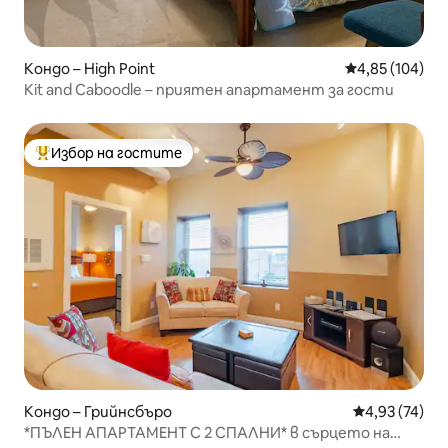
Кондо – High Point
Средна оценка
4,85 (104)
Kit and Caboodle – приятен апартамент за гости
Избор на гостите
Най-популярен избор на гостите
Кондо – Грийнсбъро
Средна оценк
4,93 (74)
*ПЪЛЕН АПАРТАМЕНТ С 2 СПАЛНИ* в сърцето на