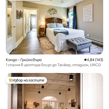
Кондо – Грийнсбъро
Средна оценка
4,84 (143)
1 спалня в центъра близо до Танжер, стадион, UNCG
Избор на гостите
Най-популярен избор на гостите