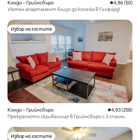
Кондо – Грийнсбъро
Средна оценк
4,96 (50)
Уютен апартамент близо до колежа в Гилфорд!
Избор на гостите
Избор на гостите
Кондо – Грийнсбъро
Средна оценка
4,93 (258)
Прекрасното скривалище в Грийнсбъро с 2 спални
Избор на гостите
Избор на гостите