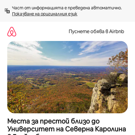
Пропускане
Част от информацията е преведена автоматично. 
към
Показване на оригиналния език
съдържанието
Пуснете обява в Airbnb
Места за престой близо до
Университет на Северна Каролина