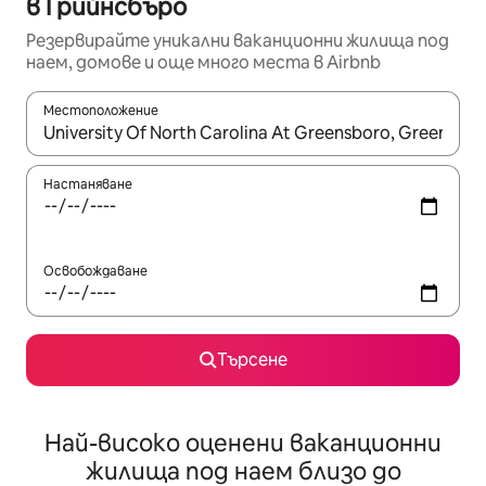
в Грийнсбъро
Резервирайте уникални ваканционни жилища под
наем, домове и още много места в Airbnb
Местоположение
Когато резултатите се покажат, използвайте клавишите 
Настаняване
Освобождаване
Търсене
Най-високо оценени ваканционни
жилища под наем близо до