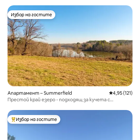
Избор на гостите
Избор на гостите
Апартамент – Summerfield
Средна оценка
4,95 (121)
Престой край езеро - подходящ за кучета с
кухненски бокс
Избор на гостите
Най-популярен избор на гостите