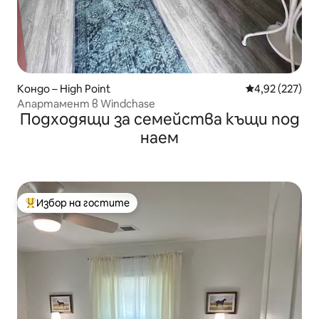
Кондо – High Point
Средна оценка
4,92 (227)
Апартамент в Windchase
Подходящи за семейства къщи под
наем
Избор на гостите
Най-популярен избор на гостите