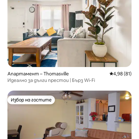
Апартамент – Thomasville
Средна оценк
4,98 (81)
Идеално за дълги престои | Бърз Wi-Fi
Избор на гостите
Избор на гостите