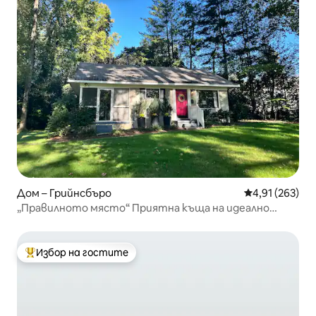
Дом – Грийнсбъро
Средна оценка
4,91 (263)
„Правилното място“ Приятна къща на идеално
място
Избор на гостите
Най-популярен избор на гостите