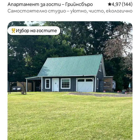
Апартамент за гости – Грийнсбъро
Средна оценка
4,97 (144)
Самостоятелно студио – уютно, чисто, екологично
Избор на гостите
Най-популярен избор на гостите