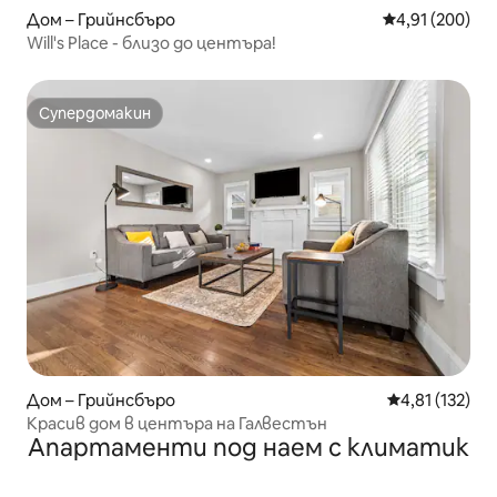
Дом – Грийнсбъро
Средна оценка
4,91 (200)
Will's Place - близо до центъра!
Супердомакин
Супердомакин
Дом – Грийнсбъро
Средна оценка
4,81 (132)
Красив дом в центъра на Галвестън
Апартаменти под наем с климатик