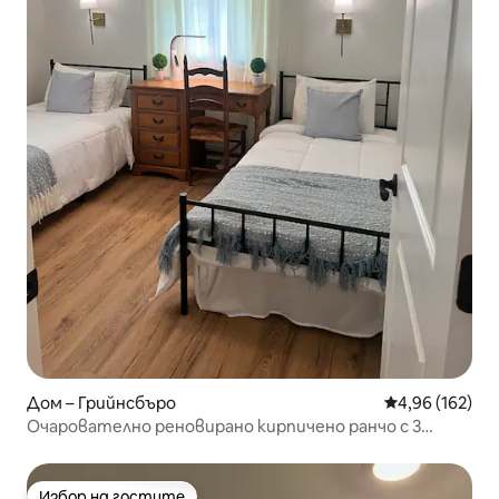
Дом – Грийнсбъро
Средна оценка
4,96 (162)
Очарователно реновирано кирпичено ранчо с 3
спални/2 бани
Избор на гостите