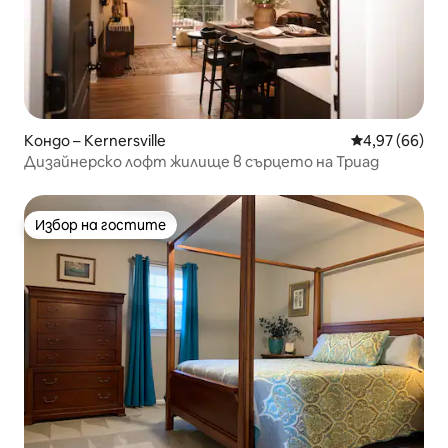
Кондо – Kernersville
Средна оценк
4,97 (66)
Дизайнерско лофт жилище в сърцето на Триад
Избор на гостите
Избор на гостите