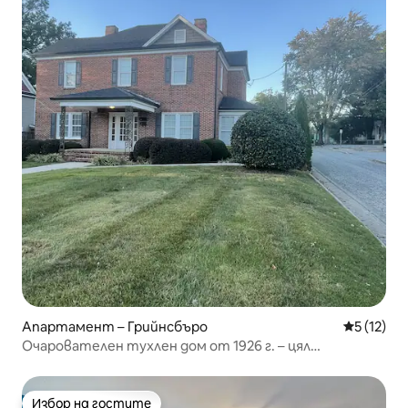
Апартамент – Грийнсбъро
Средна оц
5 (12)
Очарователен тухлен дом от 1926 г. – цял
апартамент
Избор на гостите