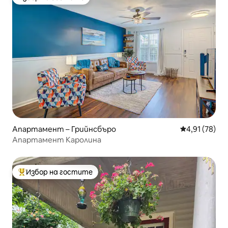
Избор на гостите
Апартамент – Грийнсбъро
Средна оценк
4,91 (78)
Апартамент Каролина
Избор на гостите
Най-популярен избор на гостите