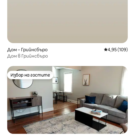
Дом – Грийнсбъро
Средна оценка
4,95 (109)
Дом в Грийнсбъро
Избор на гостите
Избор на гостите