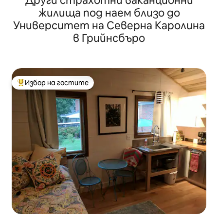
Други страхотни ваканционни
жилища под наем близо до
Университет на Северна Каролина
в Грийнсбъро
Избор на гостите
Най-популярен избор на гостите