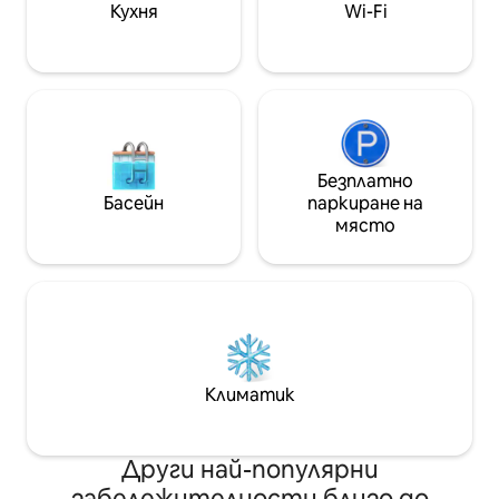
Кухня
Wi-Fi
Чисто нова пералня и сушилня
Безплатно
Басейн
паркиране на
място
Климатик
Други най-популярни
забележителности близо до