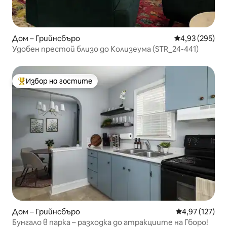
Дом – Грийнсбъро
Средна оценка
4,93 (295)
Удобен престой близо до Колизеума (STR_24-441)
Избор на гостите
Най-популярен избор на гостите
Дом – Грийнсбъро
Средна оценка
4,97 (127)
Бунгало в парка – разходка до атракциите на Гборо!