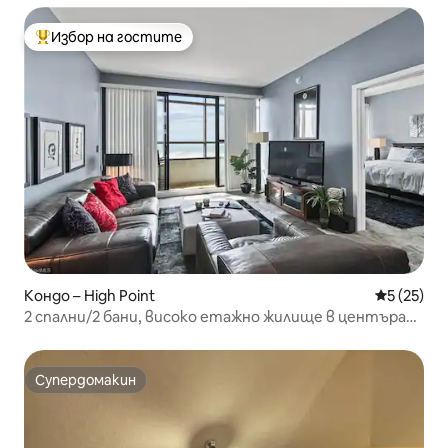
Избор на гостите
Най-популярен избор на гостите
Кондо – High Point
Средна оц
5 (25)
2 спални/2 бани, високо етажно жилище в центъра
на Хай Пойнт
Супердомакин
Супердомакин