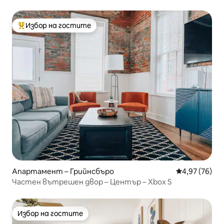
Избор на гостите
Най-популярен избор на гостите
Апартамент – Грийнсбъро
Средна оценк
4,97 (76)
Частен вътрешен двор – Център – Xbox S
Избор на гостите
Избор на гостите