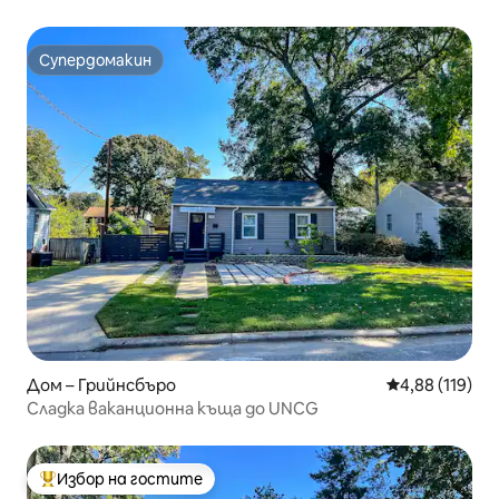
Супердомакин
Супердомакин
Дом – Грийнсбъро
Средна оценка
4,88 (119)
Сладка ваканционна къща до UNCG
Избор на гостите
Най-популярен избор на гостите