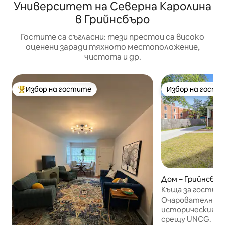
Университет на Северна Каролина
в Грийнсбъро
Гостите са съгласни: тези престои са високо
оценени заради тяхното местоположение,
чистота и др.
Избор на гостите
Избор на гости
Най-популярен избор на гостите
Избор на гости
Дом – Грийнсбър
Къща за гости в
Очарователна ту
историческия Ко
срещу UNCG. Напълно оборудвана