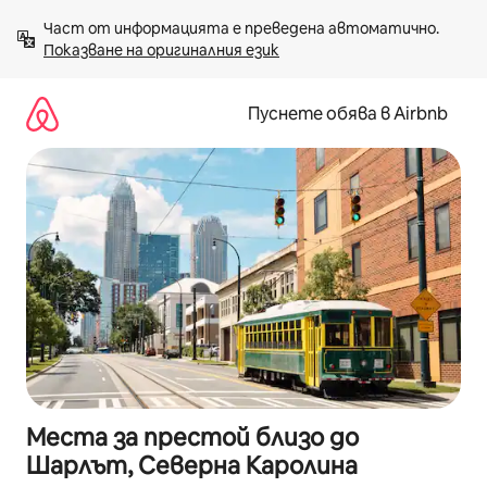
Пропускане
Част от информацията е преведена автоматично. 
към
Показване на оригиналния език
съдържанието
Пуснете обява в Airbnb
Места за престой близо до
Шарлът, Северна Каролина