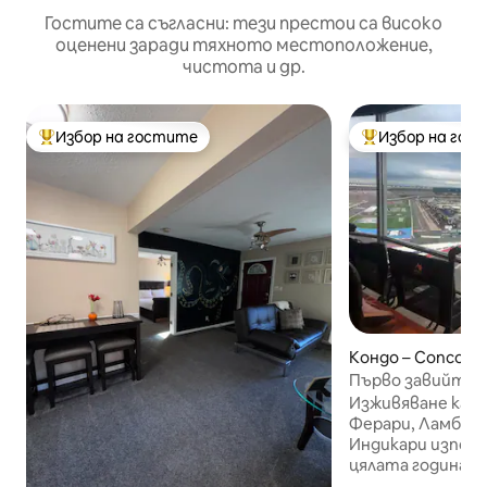
Гостите са съгласни: тези престои са високо
оценени заради тяхното местоположение,
чистота и др.
Избор на гостите
Избор на гос
Най-популярен избор на гостите
Най-популярен 
Кондо – Concord
Първо завийте л
апартамент в 
Изживяване като
Спийдва
Ферари, Ламборг
Индикари изпол
цялата година и
които се провеж