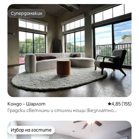
Супердомакин
Супердомакин
Кондо – Шарлот
Средна оценка
4,85 (155)
Градски светлини и стилни нощи |Безплатно
паркиране |Чисто
Избор на гостите
Избор на гостите