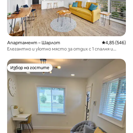
Апартамент – Шарлот
Средна оценка
4,85 (546)
Елегантно и уютно място за отдих с 1 спалня и
суперголямо двойно легло в Plaza
Избор на гостите
Избор на гостите