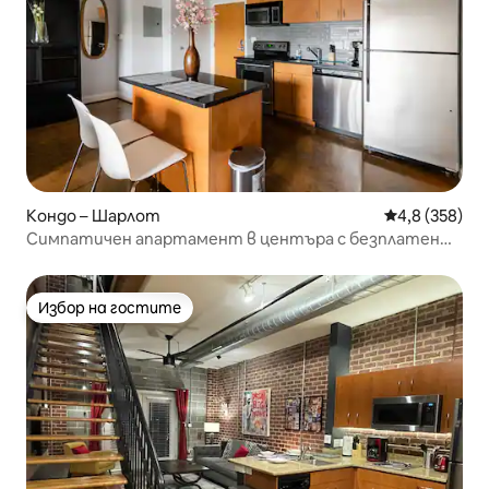
Кондо – Шарлот
Средна оценк
4,8 (358)
Симпатичен апартамент в центъра с безплатен
паркинг
Избор на гостите
Избор на гостите