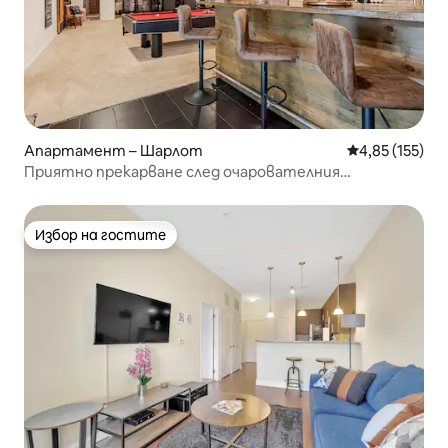
Апартамент – Шарлот
Средна оценка
4,85 (155)
Приятно прекарване след очарователния
апартамент в сутерена...
Избор на гостите
Избор на гостите