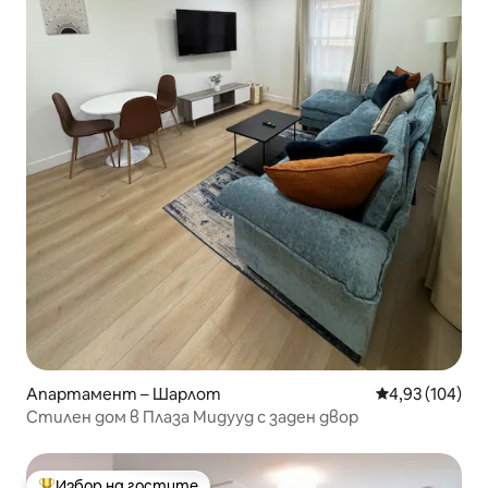
Апартамент – Шарлот
Средна оценка
4,93 (104)
Стилен дом в Плаза Мидууд с заден двор
Избор на гостите