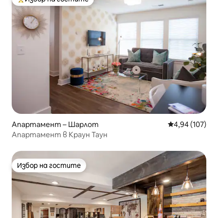
Най-популярен избор на гостите
Апартамент – Шарлот
Средна оценка
4,94 (107)
Апартамент в Краун Таун
Избор на гостите
Избор на гостите