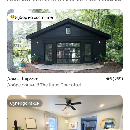
големи двойни легла
Избор на гостите
Най-популярен избор на гостите
Дом – Шарлот
Средна оце
5 (259)
Добре дошли в The Kube Charlotte!
Супердомакин
Супердомакин