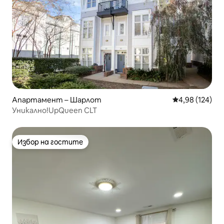
Апартамент – Шарлот
Средна оценка
4,98 (124)
Уникално!UpQueen CLT
Избор на гостите
Избор на гостите