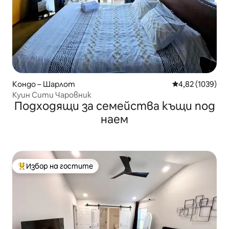
Кондо – Шарлот
Средна оценка:
4,82 (1039)
Куин Сити Чаровник
Подходящи за семейства къщи под
наем
Избор на гостите
Най-популярен избор на гостите