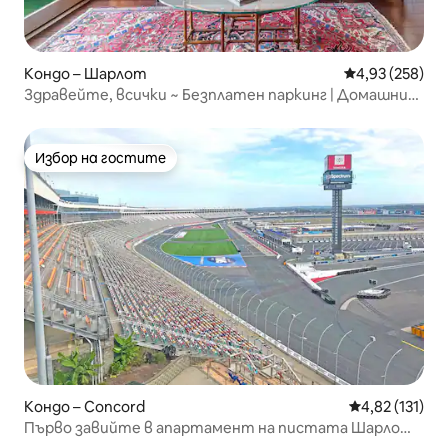
Кондо – Шарлот
Средна оценка
4,93 (258)
Здравейте, всички ~ Безплатен паркинг | Домашни
любимци | Plaza Midwood
Избор на гостите
Избор на гостите
Кондо – Concord
Средна оценка
4,82 (131)
Първо завийте в апартамент на пистата Шарлот
Мотор!