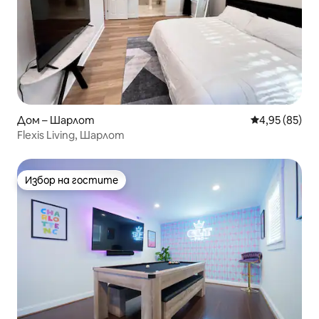
Дом – Шарлот
Средна оценк
4,95 (85)
Flexis Living, Шарлот
Избор на гостите
Избор на гостите