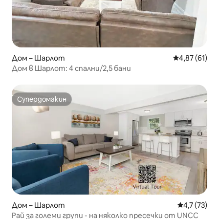
Дом – Шарлот
Средна оценк
4,87 (61)
Дом в Шарлот: 4 спални/2,5 бани
Супердомакин
Супердомакин
Дом – Шарлот
Средна оцен
4,7 (73)
Рай за големи групи - на няколко пресечки от UNCC