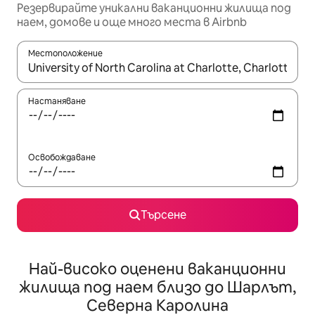
Резервирайте уникални ваканционни жилища под
наем, домове и още много места в Airbnb
Местоположение
Когато резултатите се покажат, използвайте клавишите 
Настаняване
Освобождаване
Търсене
Най-високо оценени ваканционни
жилища под наем близо до Шарлът,
Северна Каролина