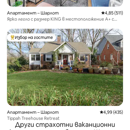
Апартамент – Шарлот
Средна оценка
4,85 (511)
Ярко легло с размер KING в местоположение A+ с
пълна кухня
Избор на гостите
Най-популярен избор на гостите
Апартамент – Шарлот
Средна оценка
4,99 (435)
Tippah Treehouse Retreat
Други страхотни ваканционни