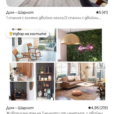
Дом – Шарлот
Средна оц
5 (41)
1 спалня с голямо двойно легло/2 спални с двойни
легла/375-инчови телевизори/PS5/художествена
галерия
Избор на гостите
Най-популярен избор на гостите
Дом – Шарлот
Средна оценка
4,95 (219)
Живописен дом на 7 минути от центъра, с двойни и