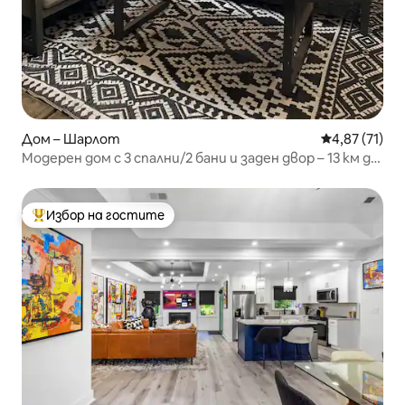
Дом – Шарлот
Средна оценк
4,87 (71)
Модерен дом с 3 спални/2 бани и заден двор – 13 км до
центъра
Избор на гостите
Най-популярен избор на гостите