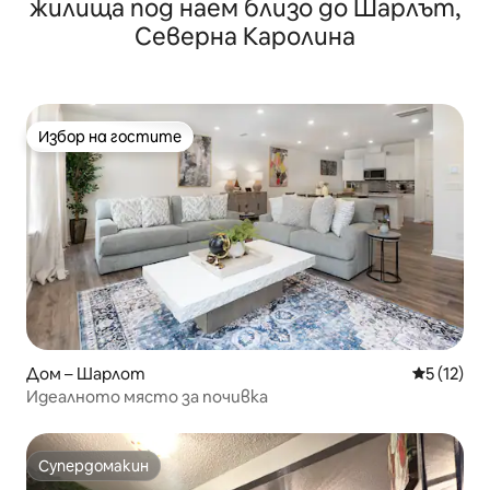
жилища под наем близо до Шарлът,
Северна Каролина
Избор на гостите
Избор на гостите
Дом – Шарлот
Средна оц
5 (12)
Идеалното място за почивка
Супердомакин
Супердомакин