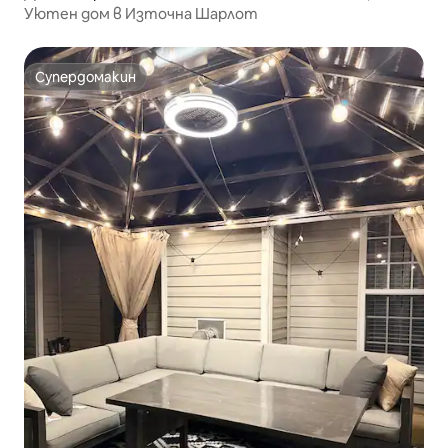
Уютен дом в Източна Шарлот
Супердомакин
Супердомакин