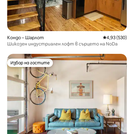
Кондо – Шарлот
Средна оценка
4,93 (530)
Шикозен индустриален лофт в сърцето на NoDa
Избор на гостите
Избор на гостите