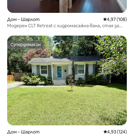
Дом – Шарлот
Средна оценка
4,97 (108)
Модерен CLT Retreat с хидромасажна вана, стая за
игри и двор
Супердомакин
Супердомакин
Дом – Шарлот
Средна оценка
4,93 (124)