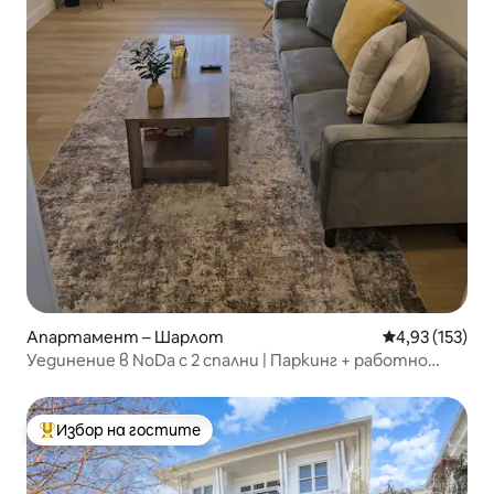
Апартамент – Шарлот
Средна оценка
4,93 (153)
Уединение в NoDa с 2 спални | Паркинг + работно
пространство
Избор на гостите
Най-популярен избор на гостите