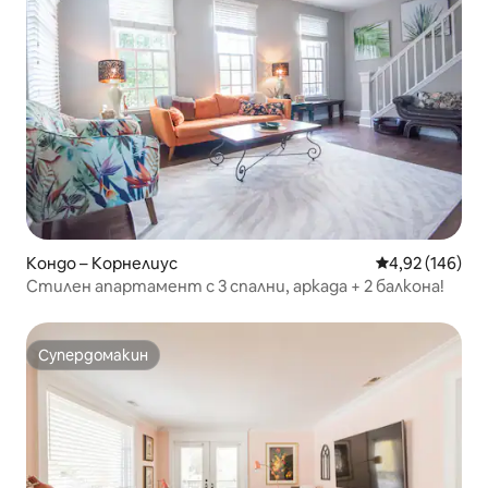
Кондо – Корнелиус
Средна оценка
4,92 (146)
Стилен апартамент с 3 спални, аркада + 2 балкона!
Супердомакин
Супердомакин