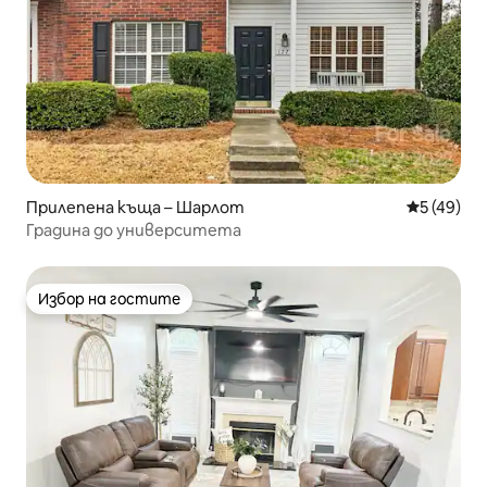
Прилепена къща – Шарлот
Средна оц
5 (49)
Градина до университета
Избор на гостите
Избор на гостите