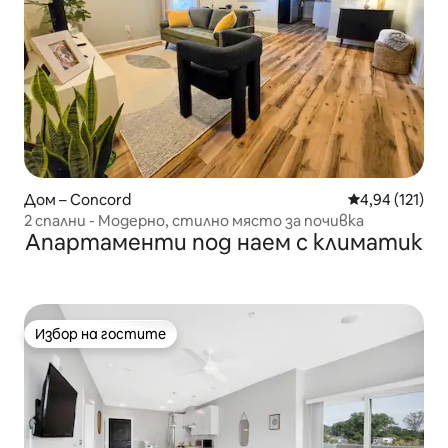
Дом – Concord
Средна оценка
4,94 (121)
2 спални - Модерно, стилно място за почивка
Апартаменти под наем с климатик
Избор на гостите
Избор на гостите