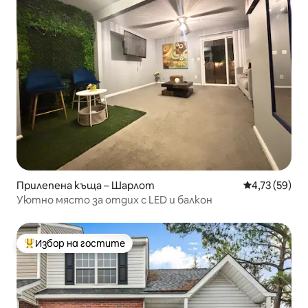
Прилепена къща – Шарлот
Средна оценк
4,73 (59)
Уютно място за отдих с LED и балкон
Избор на гостите
Най-популярен избор на гостите