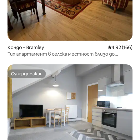
Кондо – Bramley
Средна оценка
4,92 (166)
Тих апартамент в селска местност близо до
центъра на Лийдс
Супердомакин
Супердомакин