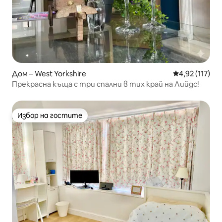
Дом – West Yorkshire
Средна оценка
4,92 (117)
Прекрасна къща с три спални в тих край на Лийдс!
Избор на гостите
Избор на гостите