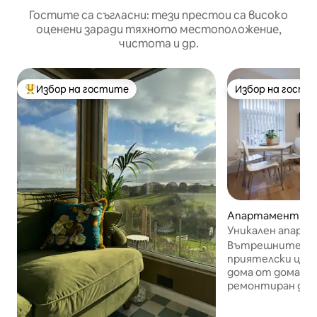
Гостите са съгласни: тези престои са високо
оценени заради тяхното местоположение,
чистота и др.
Избор на гостите
Избор на гости
Най-популярен избор на гостите
Избор на гости
Апартамент – Л
Уникален апарта
пеша от площад
Вътрешните гра
приятелски цен
дома от дома си! Уникален и наскор
ремонтиран до 
апартамент с дв
разположен в съ