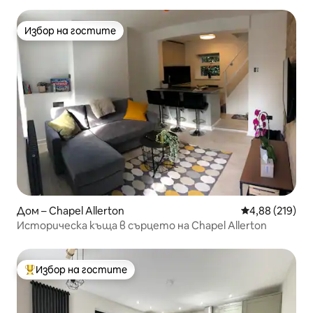
Избор на гостите
Избор на гостите
Дом – Chapel Allerton
Средна оценка
4,88 (219)
Историческа къща в сърцето на Chapel Allerton
Избор на гостите
Най-популярен избор на гостите