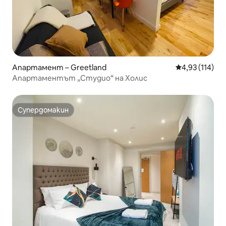
Апартамент – Greetland
Средна оценка
4,93 (114)
Апартаментът „Студио“ на Холис
Супердомакин
Супердомакин