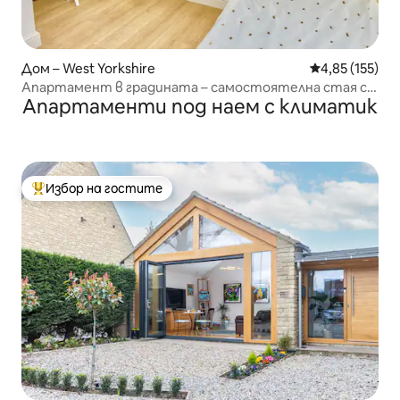
Дом – West Yorkshire
Средна оценка
4,85 (155)
Апартамент в градината – самостоятелна стая с
Апартаменти под наем с климатик
безплатно паркиране
Избор на гостите
Най-популярен избор на гостите