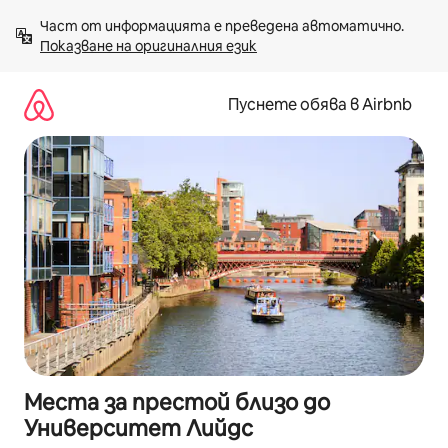
Пропускане
Част от информацията е преведена автоматично. 
към
Показване на оригиналния език
съдържанието
Пуснете обява в Airbnb
Места за престой близо до
Университет Лийдс