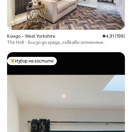
Кондо – West Yorkshire
Средна оценка
4,91 (199)
The Holt - Близо до града, гъвкаво отменяне.
Избор на гостите
Най-популярен избор на гостите