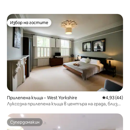
Избор на гостите
Избор на гостите
Прилепена къща – West Yorkshire
Средна оценк
4,93 (44)
Луксозна прилепена къща в центъра на града, близо
до всичко!
Супердомакин
Супердомакин