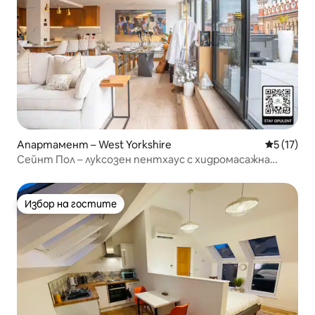
Апартамент – West Yorkshire
Средна оц
5 (17)
Сейнт Пол – луксозен пентхаус с хидромасажна
вана.
Избор на гостите
Избор на гостите