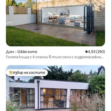
Дом – Gildersome
Средна оценка
4,93 (290)
Голяма къща с 4 спални в тихо село с хидромасажна
вана
Избор на гостите
Най-популярен избор на гостите