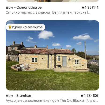
Дом – Osmondthorpe
Средна оценка
4,95 (141)
Стилно място с 3 спални | Безплатен паркинг |
10 минути до Лийдс
Избор на гостите
Най-популярен избор на гостите
Дом – Bramham
Средна оценка
4,98 (106)
Луксозен самостоятелен дом The Old Blacksmiths с 2
спални