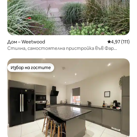
Дом – Weetwood
Средна оценк
4,97 (111)
Стилна, самостоятелна пристройка във Фар
Хедлингли
Избор на гостите
Избор на гостите