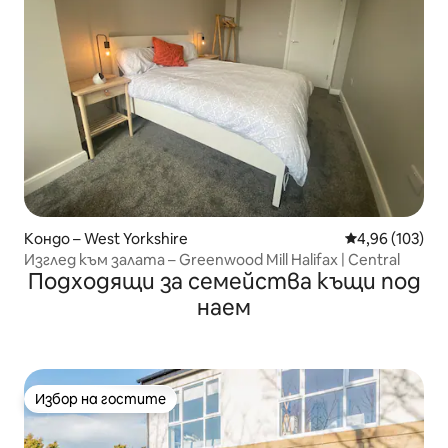
Кондо – West Yorkshire
Средна оценка
4,96 (103)
Изглед към залата – Greenwood Mill Halifax | Central
Подходящи за семейства къщи под
наем
Избор на гостите
Избор на гостите