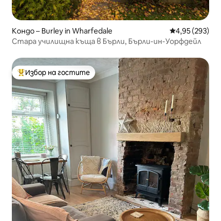
Кондо – Burley in Wharfedale
Средна оценка
4,95 (293)
Стара училищна къща в Бърли, Бърли-ин-Уорфдейл
Избор на гостите
Най-популярен избор на гостите