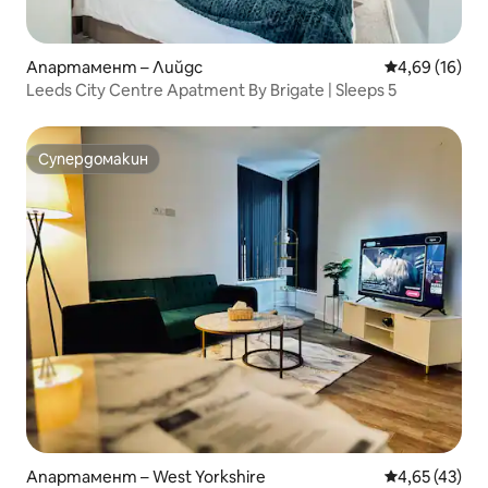
Апартамент – Лийдс
Средна оценк
4,69 (16)
Leeds City Centre Apatment By Brigate | Sleeps 5
Супердомакин
Супердомакин
Апартамент – West Yorkshire
Средна оценк
4,65 (43)