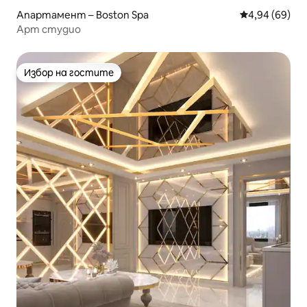
Апартамент – Boston Spa
Средна оценк
4,94 (69)
Арт студио
Избор на гостите
Избор на гостите