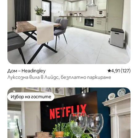
Дом – Headingley
Средна оценка
4,91 (127)
Луксозна вила в Лийдс, безплатно паркиране
Избор на гостите
Избор на гостите