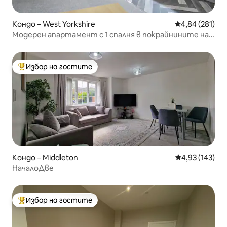
Кондо – West Yorkshire
Средна оценка
4,84 (281)
Модерен апартамент с 1 спалня в покрайнините на
центъра на града (5)
Избор на гостите
Най-популярен избор на гостите
Кондо – Middleton
Средна оценка
4,93 (143)
НачалоДве
Избор на гостите
Най-популярен избор на гостите