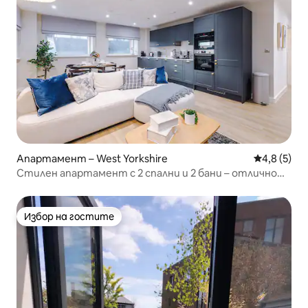
Апартамент – West Yorkshire
Средна оце
4,8 (5)
Стилен апартамент с 2 спални и 2 бани – отлично
местоположение в центъра на Лийдс
Избор на гостите
Избор на гостите