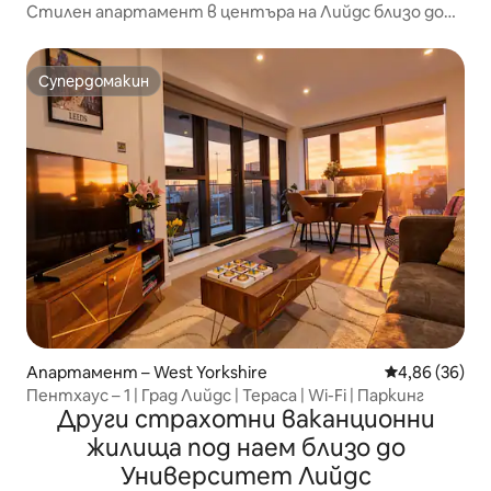
Стилен апартамент в центъра на Лийдс близо до
Тринити
Супердомакин
Супердомакин
Апартамент – West Yorkshire
Средна оценк
4,86 (36)
Пентхаус – 1 | Град Лийдс | Тераса | Wi-Fi | Паркинг
Други страхотни ваканционни
жилища под наем близо до
Университет Лийдс