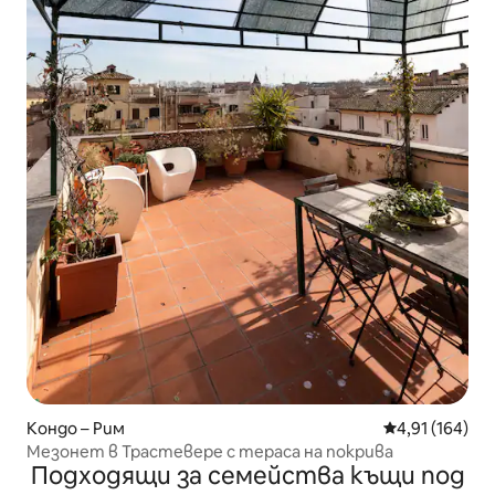
Кондо – Рим
Средна оценка
4,91 (164)
Мезонет в Трастевере с тераса на покрива
Подходящи за семейства къщи под