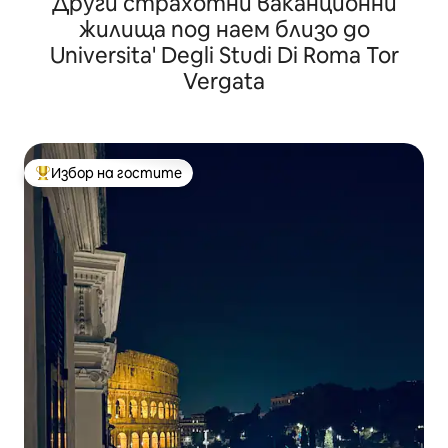
Други страхотни ваканционни
площад Навона
жилища под наем близо до
Universita' Degli Studi Di Roma Tor
Vergata
Избор на гостите
Най-популярен избор на гостите