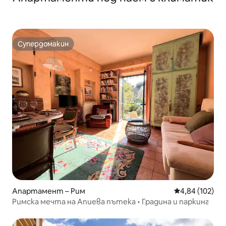
Супердомакин
Супердомакин
Апартамент – Рим
Средна оценка
4,84 (102)
Римска мечта на Апиева пътека • Градина и паркинг