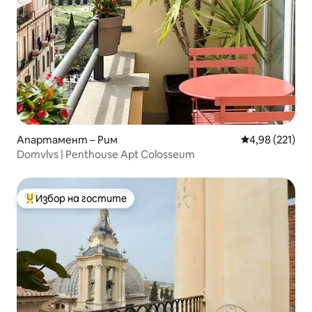
Апартамент – Рим
Средна оценка
4,98 (221)
Domvlvs | Penthouse Apt Colosseum
Избор на гостите
Най-популярен избор на гостите