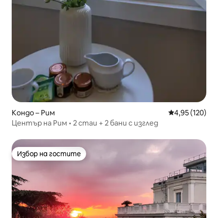
Кондо – Рим
Средна оценка
4,95 (120)
Център на Рим • 2 стаи + 2 бани с изглед
Избор на гостите
Избор на гостите