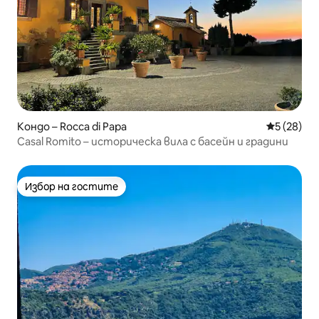
Кондо – Rocca di Papa
Средна оц
5 (28)
Casal Romito – историческа вила с басейн и градини
Избор на гостите
Избор на гостите