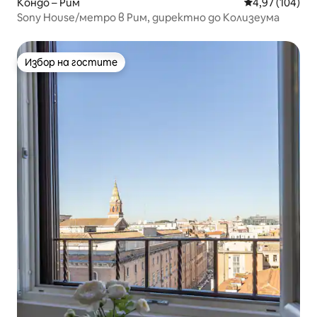
Кондо – Рим
Средна оценка
4,97 (104)
Sony House/метро в Рим, директно до Колизеума
Избор на гостите
Избор на гостите