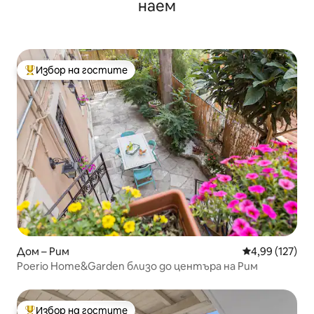
наем
Избор на гостите
Най-популярен избор на гостите
Дом – Рим
Средна оценка
4,99 (127)
Poerio Home&Garden близо до центъра на Рим
Избор на гостите