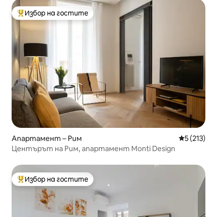
Избор на гостите
Най-популярен избор на гостите
Апартамент – Рим
Средна оце
5 (213)
Центърът на Рим, апартамент Monti Design
Избор на гостите
Най-популярен избор на гостите