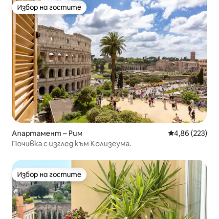
Избор на гостите
Избор на гостите
Апартамент – Рим
Средна оценка
4,86 (223)
Почивка с изглед към Колизеума.
Избор на гостите
Избор на гостите