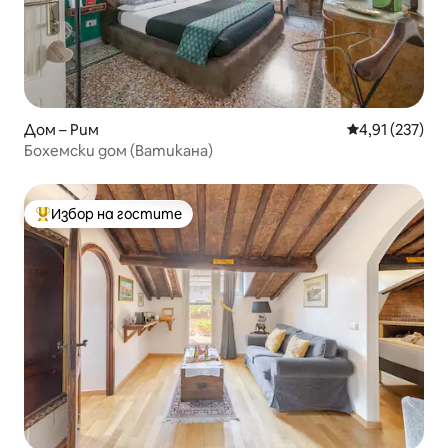
Дом – Рим
Средна оценка
4,91 (237)
Бохемски дом (Ватикана)
Избор на гостите
Най-популярен избор на гостите