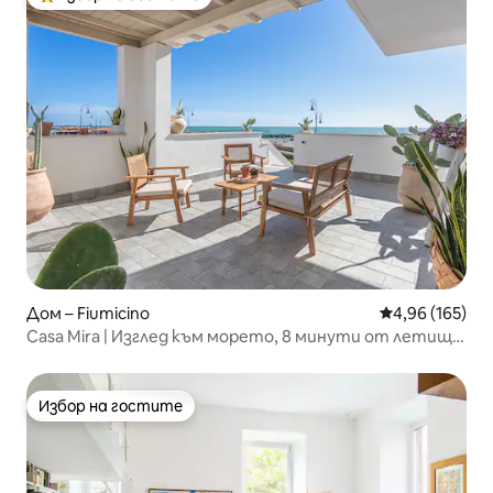
Най-популярен избор на гостите
Дом – Fiumicino
Средна оценка
4,96 (165)
Casa Mira | Изглед към морето, 8 минути от летище
FCO, 20 минути от Рим
Избор на гостите
Избор на гостите