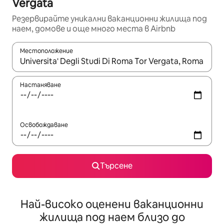
Vergata
Резервирайте уникални ваканционни жилища под
наем, домове и още много места в Airbnb
Местоположение
Когато резултатите се покажат, използвайте клавишите 
Настаняване
Освобождаване
Търсене
Най-високо оценени ваканционни
жилища под наем близо до