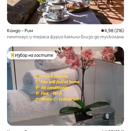
Кондо – Рим
Средна оценка
4,98 (216)
пентхаус и тераса фурио камило близо до тусколана
Избор на гостите
Най-популярен избор на гостите