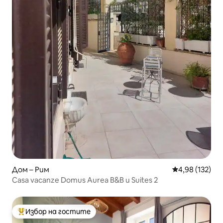
Дом – Рим
Средна оценка
4,98 (132)
Casa vacanze Domus Aurea B&B и Suites 2
Избор на гостите
Най-популярен избор на гостите