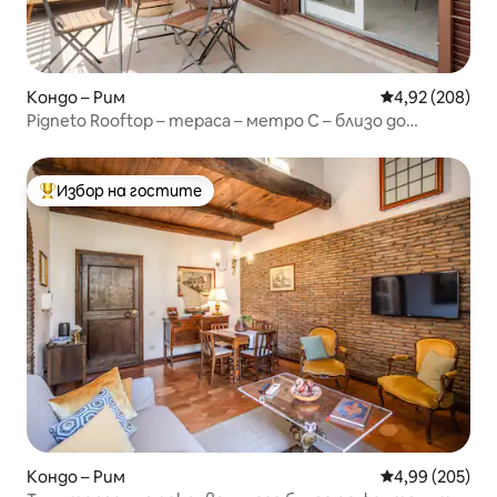
Кондо – Рим
Средна оценка
4,92 (208)
Pigneto Rooftop – тераса – метро C – близо до
Колизеума
Избор на гостите
Най-популярен избор на гостите
Кондо – Рим
Средна оценка
4,99 (205)