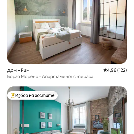
Дом – Рим
Средна оценка
4,96 (122)
Борго Морено - Апартамент с тераса
Избор на гостите
Най-популярен избор на гостите