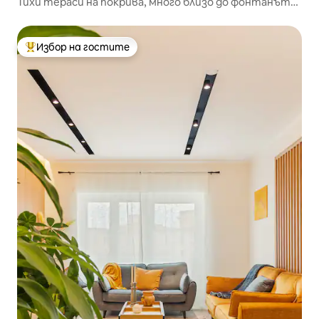
Тихи тераси на покрива, много близо до фонтанът
на Треви
Избор на гостите
Най-популярен избор на гостите