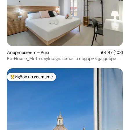
Апартамент – Рим
Средна оценка
4,97 (103)
Re-House_Metro: луксозна стая и подарък за добре
дошли
Избор на гостите
Най-популярен избор на гостите