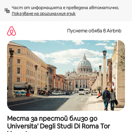
Пропускане
Част от информацията е преведена автоматично. 
към
Показване на оригиналния език
съдържанието
Пуснете обява в Airbnb
Места за престой близо до
Universita' Degli Studi Di Roma Tor