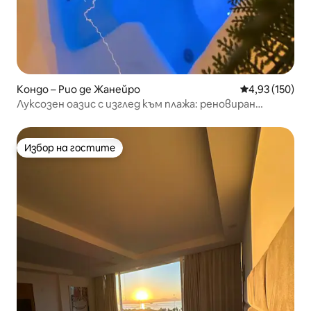
Кондо – Рио де Жанейро
Средна оценка
4,93 (150)
Луксозен оазис с изглед към плажа: реновиран
пентхаус!
Избор на гостите
Избор на гостите