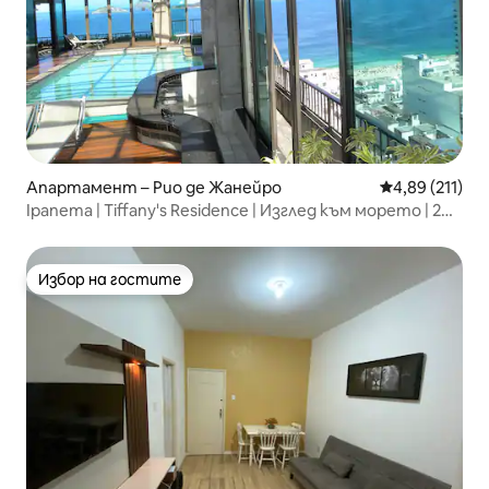
Апартамент – Рио де Жанейро
Средна оценка
4,89 (211)
Ipanema | Tiffany's Residence | Изглед към морето | 2
стаи
Избор на гостите
Избор на гостите