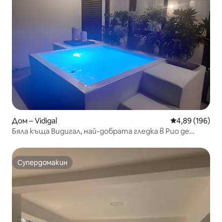
Дом – Vidigal
Средна оценка
4,89 (196)
Бяла къща Видигал, най-добрата гледка в Рио де
Жанейро
Супердомакин
Супердомакин