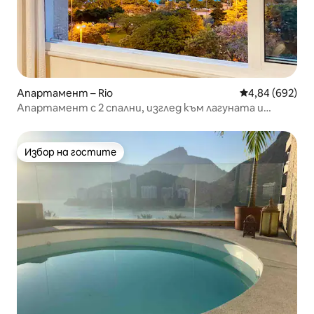
Апартамент – Rio
Средна оценка
4,84 (692)
Апартамент с 2 спални, изглед към лагуната и
паркинг
Избор на гостите
Избор на гостите