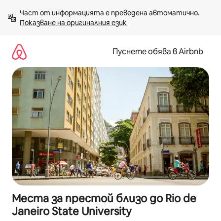
Пропускане
Част от информацията е преведена автоматично. 
към
Показване на оригиналния език
съдържанието
Пуснете обява в Airbnb
Места за престой близо до Rio de
Janeiro State University