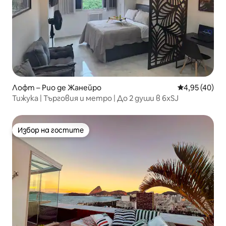
Лофт – Рио де Жанейро
Средна оценк
4,95 (40)
Тижука | Търговия и метро | До 2 души в 6xSJ
Избор на гостите
Избор на гостите