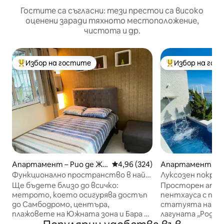
Гостите са съгласни: тези престои са високо
оценени заради тяхното местоположение,
чистота и др.
Избор на гостите
Избор на гос
Най-популярен избор на гостите
Най-популярен 
Апартамент – Рио де Жа
Средна оценка: 4,96 от 5, 324
4,96 (324)
Апартамент – Р
нейро
нейро
Функционално пространство в най-
Луксозен покрив 
доброто местоположение в Тижука.
уединение.
Ще бъдете близо до всичко:
Просторен апар
метрото, което осигурява достъп
пентхауса с пре
до Самбодромо, центъра,
статуята на Хр
плажовете на Южната зона и Бара да
лагуната „Родри
Тижука; апартаментът е близо и до
Разполага с гол