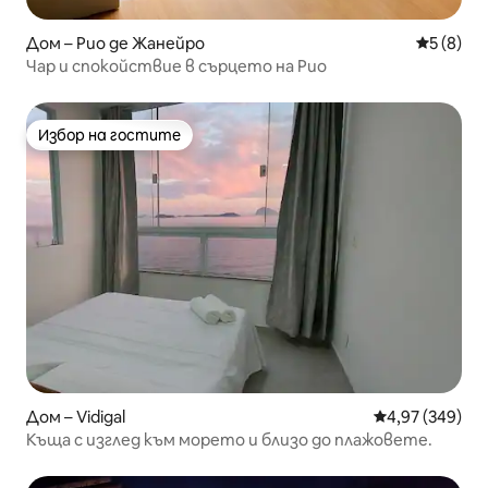
Дом – Рио де Жанейро
Средна о
5 (8)
Чар и спокойствие в сърцето на Рио
Избор на гостите
Избор на гостите
Дом – Vidigal
Средна оценка
4,97 (349)
Къща с изглед към морето и близо до плажовете.