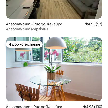
Апартамент – Рио де Жанейро
Средна оценк
4,95 (57)
Апартамент Маракана
Избор на гостите
Избор на гостите
Апартамент – Рио де Жанейро
Средна оценка
4,98 (130)