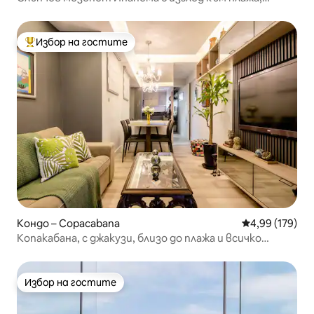
5*отзива
Избор на гостите
Най-популярен избор на гостите
Кондо – Copacabana
Средна оценка
4,99 (179)
Копакабана, с джакузи, близо до плажа и всичко
останало!
Избор на гостите
Избор на гостите