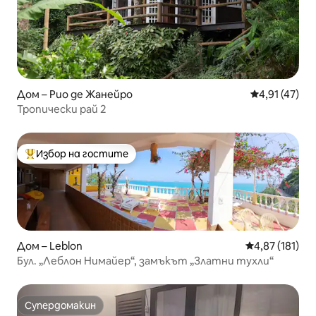
Дом – Рио де Жанейро
Средна оценк
4,91 (47)
Тропически рай 2
Избор на гостите
Най-популярен избор на гостите
Дом – Leblon
Средна оценка
4,87 (181)
Бул. „Леблон Нимайер“, замъкът „Златни тухли“
Супердомакин
Супердомакин