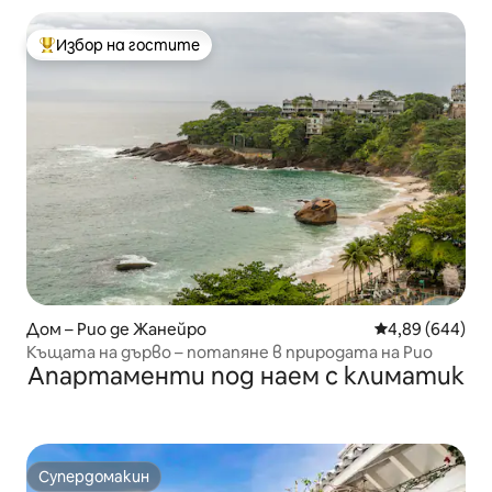
Избор на гостите
Най-популярен избор на гостите
Дом – Рио де Жанейро
Средна оценка
4,89 (644)
Къщата на дърво – потапяне в природата на Рио
Апартаменти под наем с климатик
Супердомакин
Супердомакин