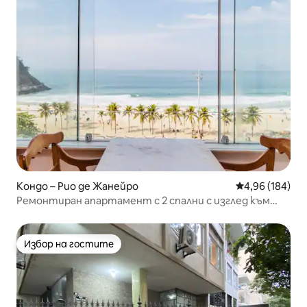
Кондо – Рио де Жанейро
Средна оценка
4,96 (184)
Ремонтиран апартамент с 2 спални с изглед към
плажа
Избор на гостите
Избор на гостите