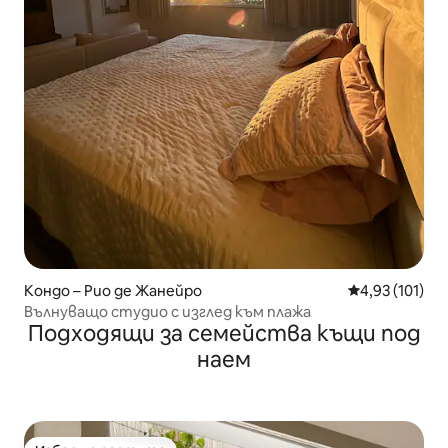
Кондо – Рио де Жанейро
Средна оценка
4,93 (101)
Вълнуващо студио с изглед към плажа
Подходящи за семейства къщи под
наем