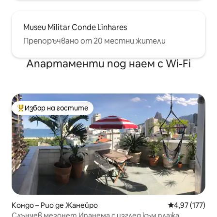
Museu Militar Conde Linhares
Препоръчвано от 20 местни жители
Апартаменти под наем с Wi-Fi
Избор на гостите
Най-популярен избор на гостите
Кондо – Рио де Жанейро
Средна оценка
4,97 (177)
Слънчев мезонет Ипанема с изглед към плажа,