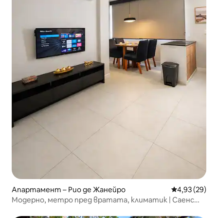
Апартамент – Рио де Жанейро
Средна оценк
4,93 (29)
Модерно, метро пред вратата, климатик | Саенс
Пена – Тижука