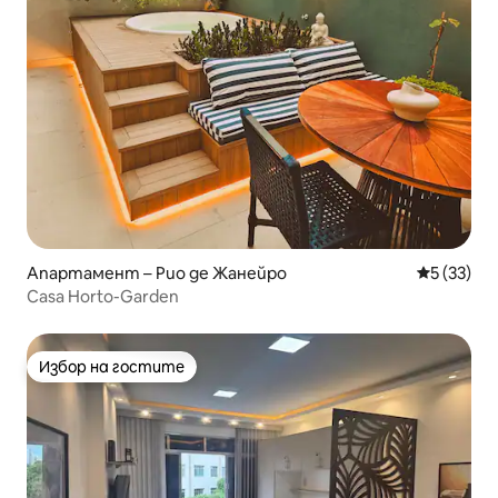
Апартамент – Рио де Жанейро
Средна оц
5 (33)
Casa Horto-Garden
Избор на гостите
Избор на гостите