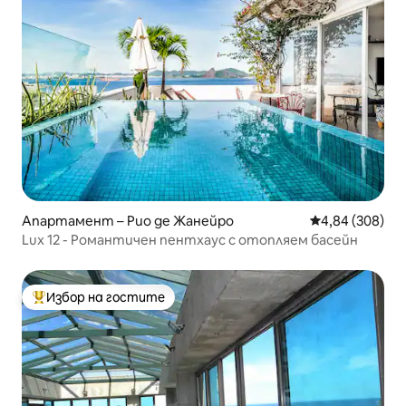
Апартамент – Рио де Жанейро
Средна оценка
4,84 (308)
Lux 12 - Романтичен пентхаус с отопляем басейн
Избор на гостите
Най-популярен избор на гостите