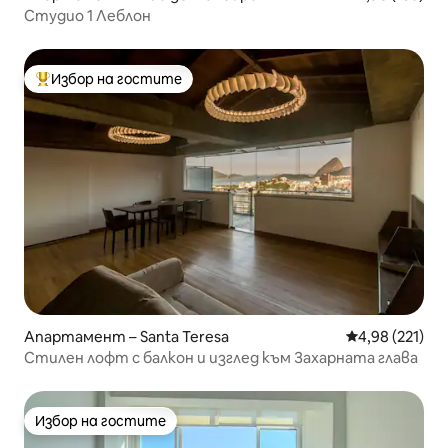
Студио 1 Леблон
Избор на гостите
Най-популярен избор на гостите
Апартамент – Santa Teresa
Средна оценка
4,98 (221)
Стилен лофт с балкон и изглед към Захарната глава
Избор на гостите
Избор на гостите