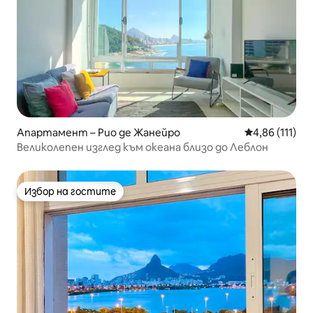
Апартамент – Рио де Жанейро
Средна оценка
4,86 (111)
Великолепен изглед към океана близо до Леблон
Избор на гостите
Избор на гостите