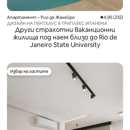
Апартамент – Рио де Жанейро
Средна оценка
4,95 (232)
ДИЗАЙН НА ПЕНТХАУС В ТРИПЛЕКС ИПАНЕМА
Други страхотни ваканционни
жилища под наем близо до Rio de
Janeiro State University
Избор на гостите
Избор на гостите