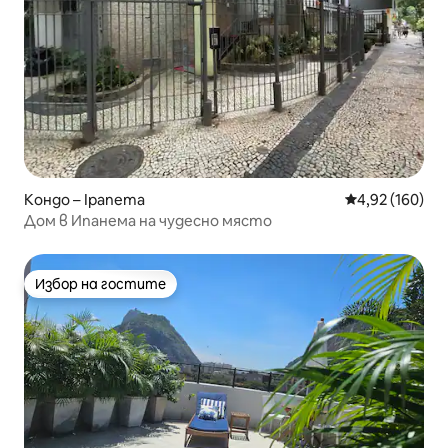
Кондо – Ipanema
Средна оценка
4,92 (160)
Дом в Ипанема на чудесно място
Избор на гостите
Избор на гостите