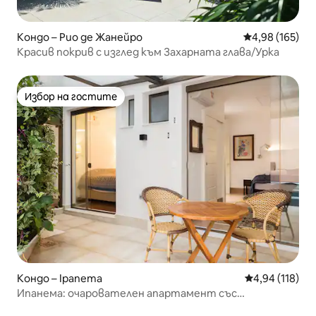
Кондо – Рио де Жанейро
Средна оценка
4,98 (165)
Красив покрив с изглед към Захарната глава/Урка
Избор на гостите
Избор на гостите
Кондо – Ipanema
Средна оценка
4,94 (118)
Ипанема: очарователен апартамент със
самостоятелен басейн