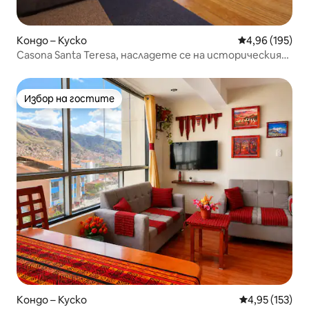
Кондо – Куско
Средна оценка
4,96 (195)
Casona Santa Teresa, насладете се на историческия
център
Избор на гостите
Избор на гостите
Кондо – Куско
Средна оценка
4,95 (153)