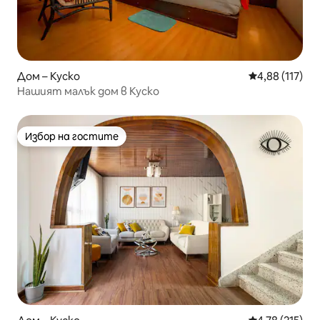
Дом – Куско
Средна оценка
4,88 (117)
Нашият малък дом в Куско
Избор на гостите
Избор на гостите