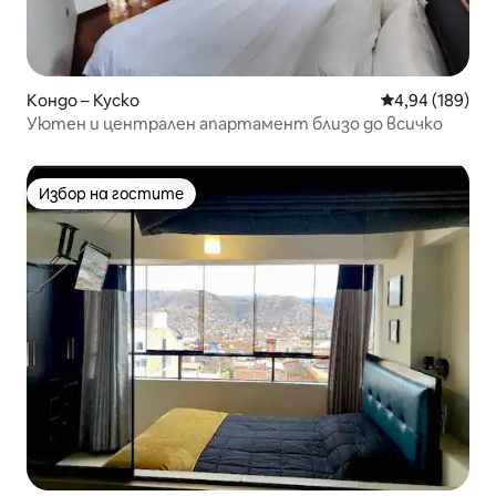
Кондо – Куско
Средна оценка
4,94 (189)
Уютен и централен апартамент близо до всичко
Избор на гостите
Избор на гостите