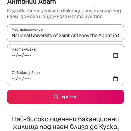
Антоний Абат
Резервирайте уникални ваканционни жилища под
наем, домове и още много места в Airbnb
Местоположение
Когато резултатите се покажат, използвайте клавишите 
Настаняване
Освобождаване
Търсене
Най-високо оценени ваканционни
жилища под наем близо до Куско,