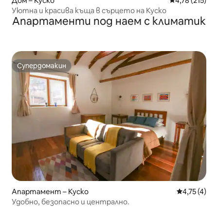
Дом – Куско
Средна оценка
4,78 (215)
Уютна и красива къща в сърцето на Куско
Апартаменти под наем с климатик
Супердомакин
Супердомакин
Апартамент – Куско
Средна оцен
4,75 (4)
Удобно, безопасно и централно.