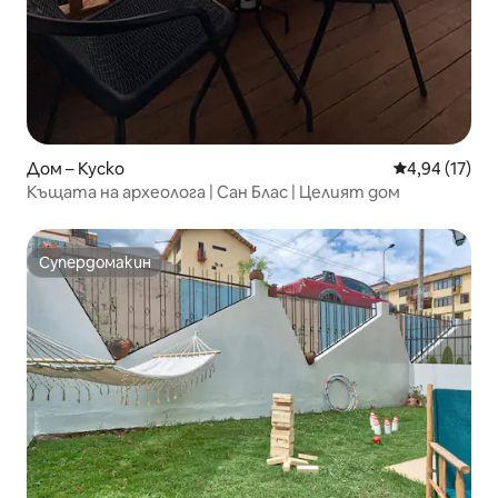
Дом – Куско
Средна оценк
4,94 (17)
Къщата на археолога | Сан Блас | Целият дом
Супердомакин
Супердомакин