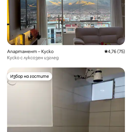
Апартамент – Куско
Средна оценк
4,76 (75)
Куско с луксозен изглед
Избор на гостите
Избор на гостите