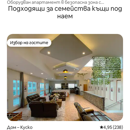
Оборудван апартамент в безопасна зона с
Подходящи за семейства къщи под
прекрасни гледки | Куско
наем
Избор на гостите
Избор на гостите
Дом – Куско
Средна оценка
4,95 (238)