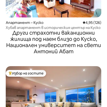
Апартамент – Куско
Средна оценка
4,95 (126)
Хубав апартамент в историческия център на Куско
Други страхотни ваканционни
жилища под наем близо до Куско,
Национален университет на свети
Антоний Абат
Избор на гостите
Най-популярен избор на гостите