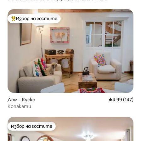
Избор на гостите
Най-популярен избор на гостите
Дом – Куско
Средна оценка
4,99 (147)
Копакати
Избор на гостите
Избор на гостите