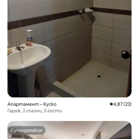
Апартамент – Куско
Средна оценк
4,87 (23)
Гараж, 2 спални, 5 гости
Супердомакин
Супердомакин