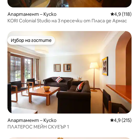
Апартамент – Куско
Средна оценк
4,9 (118)
KORI Colonial Studio на 3 пресечки от Пласа де Армас
Избор на гостите
Избор на гостите
Апартамент – Куско
Средна оценк
4,9 (215)
ПЛАТЕРОС МЕЙН СКУЕЪР 1