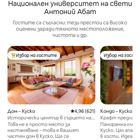
Национален университет на свети
Антоний Абат
Гостите са съгласни: тези престои са високо
оценени заради тяхното местоположение,
чистота и др.
Избор на гостите
Избор на гости
Най-популярен избор на гостите
Избор на гости
Дом – Куско
Средна оценка: 4,96 от 5, 621
4,96 (621)
Кондо – Куско
Исторически център в сърцето на
Крафт предлага
Куско ° Балкон и градина
изглед към града
Това не е просто място за
Панорамна гледк
настаняване – това е вашият
Куско. Цял апарт
частен дом в Куско. Ще се
6 гости. Идеалн