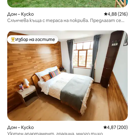
Дом – Куско
Средна оценка
4,88 (216)
Слънчева къща с тераса на покрива. Предлагат се
обиколки!
Избор на гостите
Най-популярен избор на гостите
Дом – Куско
Средна оценка
4,87 (200)
Уютен апартамент, градина, много тихо