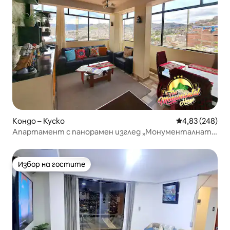
Кондо – Куско
Средна оценка
4,83 (248)
Апартамент с панорамен изглед „Монументалната
къща“
Избор на гостите
Избор на гостите