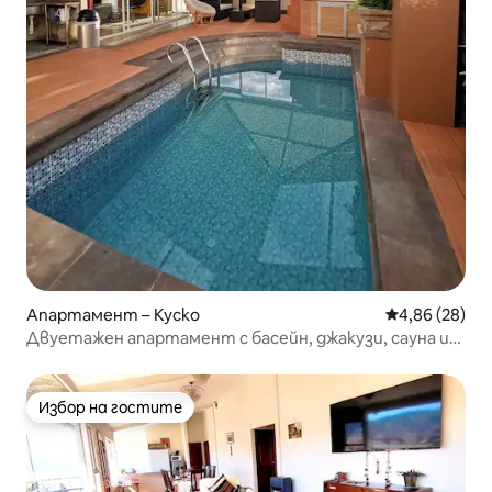
Апартамент – Куско
Средна оценк
4,86 (28)
Двуетажен апартамент с басейн, джакузи, сауна и
тераса
Избор на гостите
Избор на гостите