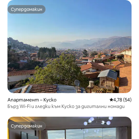
Супердомакин
Супердомакин
Апартамент – Куско
Средна оценк
4,78 (54)
Бърз Wi-Fi и гледки към Куско за дигитални номади
Супердомакин
Супердомакин