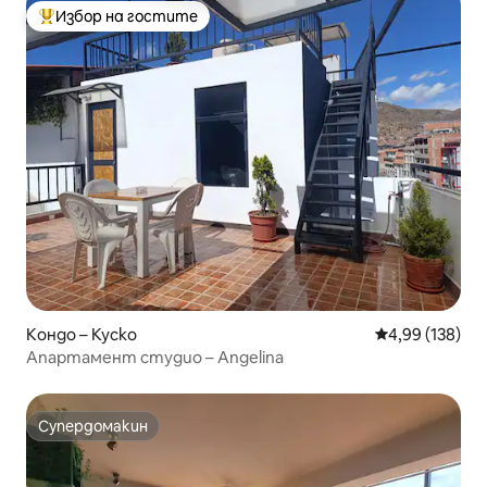
Избор на гостите
Най-популярен избор на гостите
Кондо – Куско
Средна оценка
4,99 (138)
Апартамент студио – Angelina
Супердомакин
Супердомакин