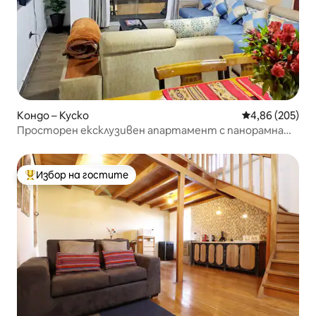
Кондо – Куско
Средна оценка
4,86 (205)
Просторен ексклузивен апартамент с панорамна
гледка
Избор на гостите
Най-популярен избор на гостите