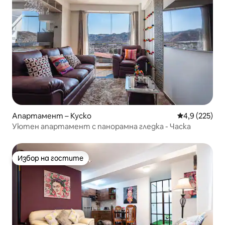
Апартамент – Куско
Средна оценк
4,9 (225)
Уютен апартамент с панорамна гледка - Часка
Избор на гостите
Избор на гостите