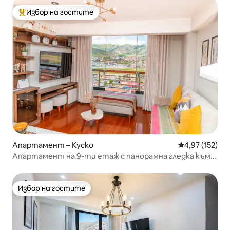
Избор на гостите
Най-популярен избор на гостите
Апартамент – Куско
Средна оценка
4,97 (152)
Апартамент на 9-ти етаж с панорамна гледка към
Андите |2BR Куско
Избор на гостите
Избор на гостите