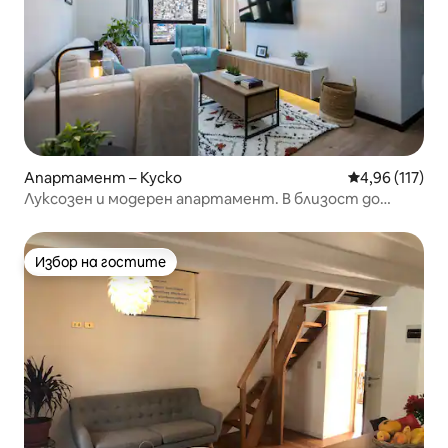
Апартамент – Куско
Средна оценка
4,96 (117)
Луксозен и модерен апартамент. В близост до
центъра!
Избор на гостите
Избор на гостите