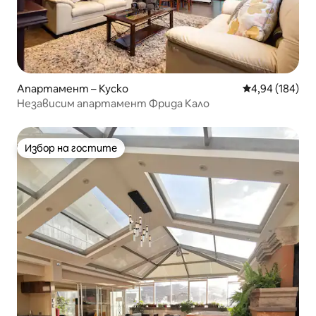
Апартамент – Куско
Средна оценка
4,94 (184)
Независим апартамент Фрида Кало
Избор на гостите
Избор на гостите