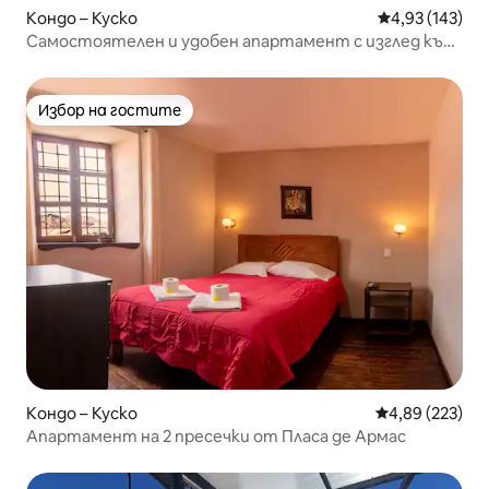
Кондо – Куско
Средна оценка
4,93 (143)
Самостоятелен и удобен апартамент с изглед към
небето
Избор на гостите
Избор на гостите
Кондо – Куско
Средна оценка
4,89 (223)
Апартамент на 2 пресечки от Пласа де Армас