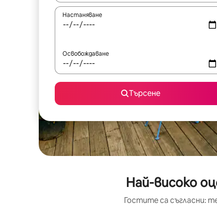
Настаняване
Освобождаване
Търсене
Най-високо оц
Гостите са съгласни: т