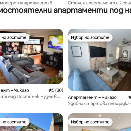
 модерен апартамент в
Стилен апартамент с 2 спа
мостоятелни апартаменти под н
т сив камък
Уикър Парк
 на гостите
Избор на гостите
улярен избор на гостите
Избор на гостите
ент – Чикаго
Средна оценка: 5 от 5, 30 отзива
5 (30)
те над Постпънк музея в
от 5, 25 отзива
Апартамент – Чикаго
С
 лофт с 4 спални
Удобна стартова площадка 
паркиране на улицата!
 на гостите
Избор на гостите
улярен избор на гостите
Избор на гостите