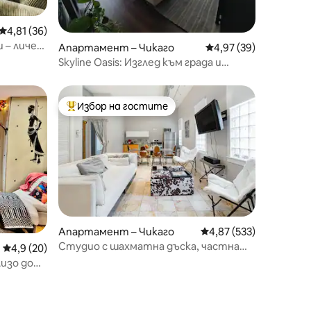
Средна оценка: 4,81 от 5, 36 отзива
4,81 (36)
и – личен
Апартамент – Чикаго
Средна оценка: 4,97
4,97 (39)
 града
Skyline Oasis: Изглед към града и
езерото
Избор на гостите
Най-популярен избор на гостите
Апартамент – Чикаго
Средна оценка: 4,87 
4,87 (533)
Студио с шахматна дъска, частна
Средна оценка: 4,9 от 5, 20 отзива
4,9 (20)
външна хидромасажна вана, двор
лизо до