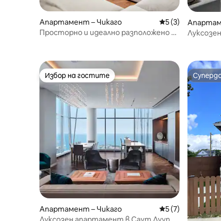
Апартамент – Чикаго
Средна оценка: 5
5 (3)
Апартам
Просторно и идеално разположено в
Луксозен
района на Лейквю
на ниво J
Избор на гостите
Суперд
Избор на гостите
Суперд
Апартамент – Чикаго
Средна оценка: 5
5 (7)
Луксозен апартамент в Саут Лууп