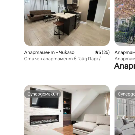
Апартамент – Чикаго
Средна оценка: 5 
5 (25)
Апартам
Стилен апартамент в Гайд Парк/
Апартам
Апар
Кенууд Браунстоун Гардън
историче
Супердомакин
Суперд
Супердомакин
Суперд