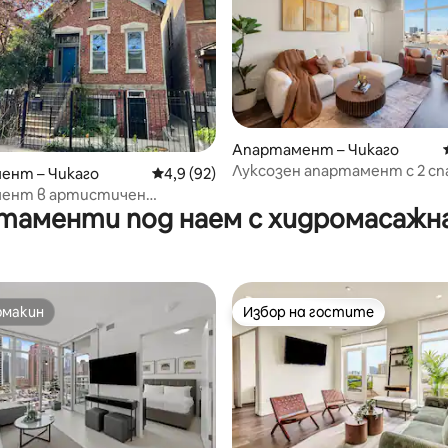
Апартамент – Чикаго
Луксозен апартамент с 2 сп
от 5, 25 отзива
ент – Чикаго
Средна оценка: 4,9 от 5, 92 отзива
4,9 (92)
центъра на Чикаго
ент в артистичен
таменти под наем с хидромасажна
ски дом в Уест Таун
омакин
Избор на гостите
омакин
Избор на гостите