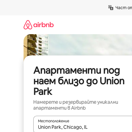
Пропускане
Част от
към
съдържанието
Апартаменти под
наем близо до Union
Park
Намерете и резервирайте уникални
апартаменти в Airbnb
Местоположение
Когато резултатите се покажат, използвайт