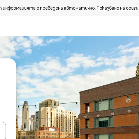
 информацията е преведена автоматично. 
Показване на ориги
е клавишите със стрелки нагоре и надолу или навигирайте с д