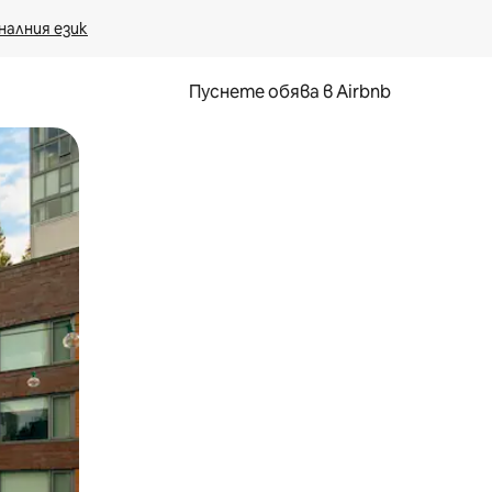
налния език
Пуснете обява в Airbnb
окосване или плъзгане.