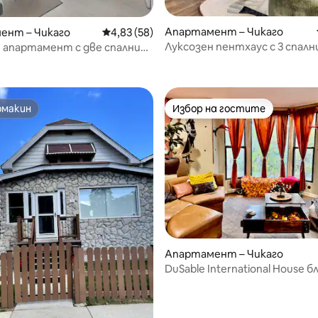
 от 5, 3 отзива
Апартамент – Чикаго
ент – Чикаго
Средна оценка: 4,83 от 5, 58 отзива
4,83 (58)
Луксозен пентхаус с 3 спалн
 апартамент с две спални
вътрешен двор + изглед към
unior | Fulton Market
омакин
Избор на гостите
омакин
Избор на гостите
Апартамент – Чикаго
DuSable International House б
библиотеката „Обама“
 от 5, 7 отзива