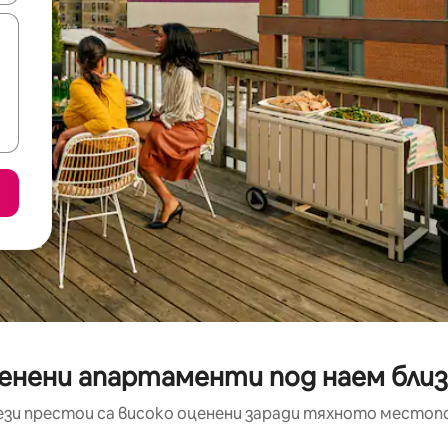
енени апартаменти под наем близо
ези престои са високо оценени заради тяхното местоп