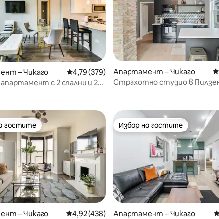
Апартамент – Чикаго
С
ент – Чикаго
Средна оценка: 4,79 от 5, 379 отзива
4,79 (379)
Страхотно студио в Пилзен 
апартамент с 2 спални и 2
т 5, 183 отзива
ивър Уест, на няколко крачки
та линия
на гостите
Избор на гостите
на гостите
Избор на гостите
ент – Чикаго
Средна оценка: 4,92 от 5, 438 отзива
4,92 (438)
Апартамент – Чикаго
С
т 5, 135 отзива