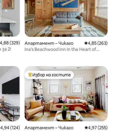
редна оценка: 4,88 от 5, 329 отзива
4,88 (329)
Апартамент – Чикаго
Средна оценка: 4,85 
4,85 (263)
за 2!
Ina's Beachwood Inn In the Heart of
Wicker Park
Избор на гостите
Най-популярен избор на гостите
редна оценка: 4,94 от 5, 124 отзива
4,94 (124)
Апартамент – Чикаго
Средна оценка: 4,97 
4,97 (255)