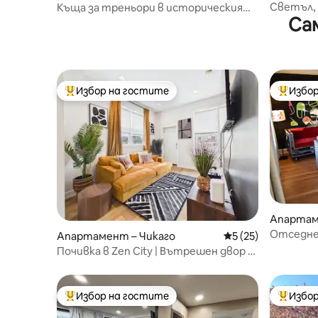
Светъл,
Къща за треньори в историческия
Са
сграда о
Стари град на Чикаго
Избор на гостите
Избор
Най-популярен избор на гостите
Най-поп
Апартам
Отседне
Апартамент – Чикаго
Средна оценка: 5 
5 (25)
Чикаго –
Почивка в Zen City | Вътрешен двор +
безплатен паркинг
Избор на гостите
Избор
Най-популярен избор на гостите
Най-поп