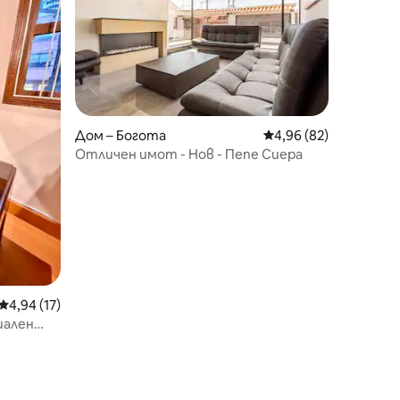
Дом – Богота
Средна оценка: 4,96
4,96 (82)
Отличен имот - Нов - Пепе Сиера
Средна оценка: 4,94 от 5, 17 отзива
4,94 (17)
иален
 взимане