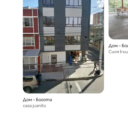
Дом – Бо
Синя къщ
Дом – Богота
casa juanito