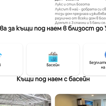
т и ключови райони на
Лукс и стил Богота
борудвано с
Луксът в най - добрата си с
коростен интернет, то
този дом предлага изживява
 градски стил, простор и
различно от всеки дом в Бог
ен комфорт. Наистина
Домът с 3 спални и 5 бани се
 място, идеално за семейни
ва за къщи под наем в близост до
откроява със своята
търсещи комфорт и
функционалност и комфорт
оден престой.
за хора с увреждания, асансь
достъпни бани и душове и
отоплителна система. Насладете
се на джакузито за 12 души с
странични шезлонги, билярд
маса за джаги. Отпуснете се
Безплат
гледайки любимия си филм ил
i
Басейн
на
мокър бар и скара за барбекю
фитнес зала, напълно дизай
обзаведен дом. НЕ СЕ РАЗР
Къщи под наем с басейн
ПАРТИТА