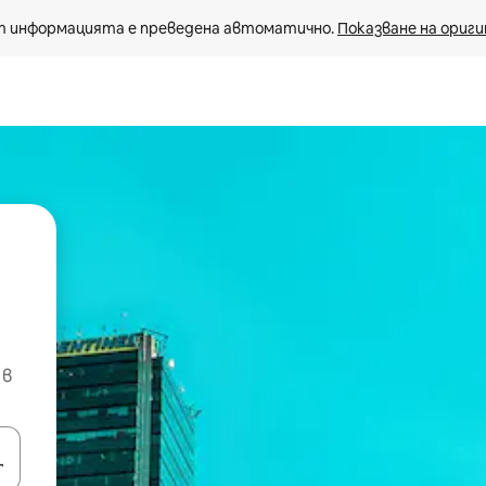
 информацията е преведена автоматично. 
Показване на ориги
 в
е клавишите със стрелки нагоре и надолу или навигирайте с д