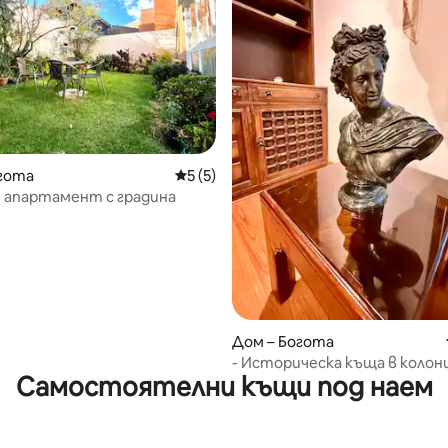
от 5, 16 отзива
гота
Средна оценка: 5 от 5, 5 отзива
5 (5)
 апартамент с градина
Дом – Богота
- Историческа къща в колон
Самостоятелни къщи под наем
стил ~ барбекю – безплатно
от летището