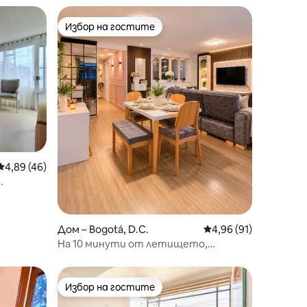
Избор на гостите
Избор на гостите
Средна оценка: 4,89 от 5, 46 отзива
4,89 (46)
е –
Дом – Bogotá, D.C.
Средна оценка: 4,96
4,96 (91)
На 10 минути от летището,
модерен лофт
Избор на гостите
Избор на гостите