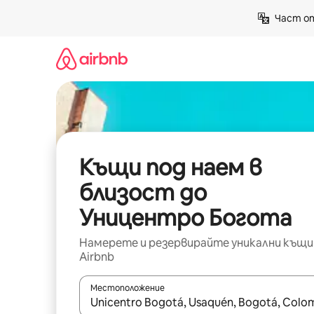
Пропускане
Част от
към
съдържанието
Къщи под наем в
близост до
Уницентро Богота
Намерете и резервирайте уникални къщи
Airbnb
Местоположение
Когато резултатите се покажат, използвайт