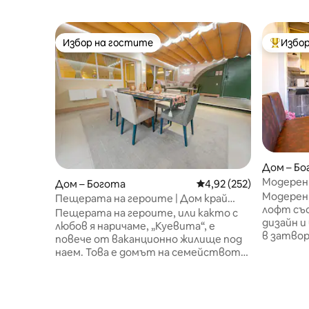
Избор на гостите
Избор
Избор на гостите
Най-поп
Дом – Бо
Модерен
Дом – Богота
Средна оценка: 4,92 о
4,92 (252)
общност
Модерен,
Пещерата на героите | Дом край
местопо
лофт съ
парка • Близо до Зона Т
Пещерата на героите, или както с
дизайн и
любов я наричаме, „Куевита“, е
в затво
повече от ваканционно жилище под
предлага
наем. Това е домът на семейството
спокойс
ни, когато посещаваме Богота –
местопо
място, изградено с грижа, внимание
достъп 
към детайлите и дълбоко лично
банки, 
докосване – и затова отворихме