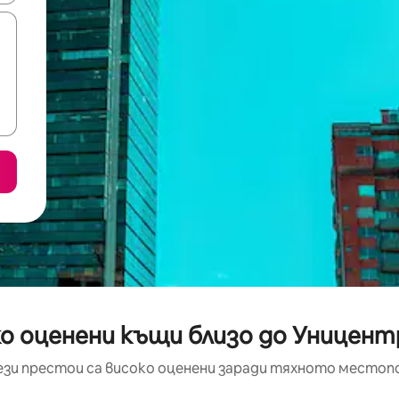
о оценени къщи близо до Уницен
ези престои са високо оценени заради тяхното местоп