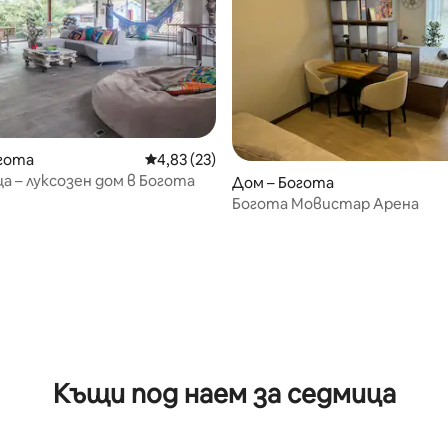
гота
Средна оценка: 4,83 от 5, 23 отзива
4,83 (23)
а – луксозен дом в Богота
Дом – Богота
Богота Мовистар Арена
Къщи под наем за седмица