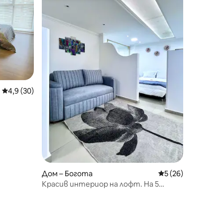
Средна оценка: 4,9 от 5, 30 отзива
4,9 (30)
Дом – Богота
Средна оценка: 5
5 (26)
Красив интериор на лофт. На 5
минути от парка Симон Боливар