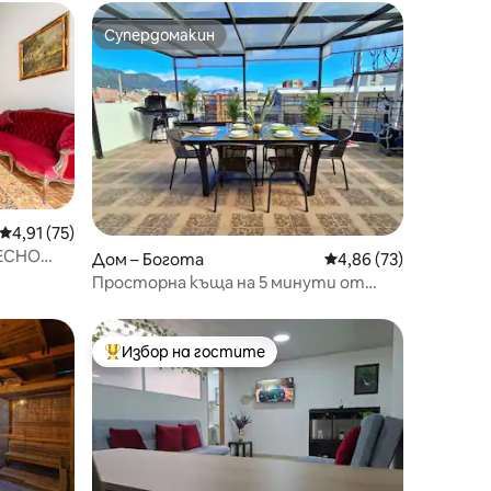
Супердомакин
Супердомакин
Средна оценка: 4,91 от 5, 75 отзива
4,91 (75)
ЕСНО
Дом – Богота
Средна оценка: 4,86
4,86 (73)
Просторна къща на 5 минути от
къмпинга с частна тераса
Избор на гостите
Най-популярен избор на гостите