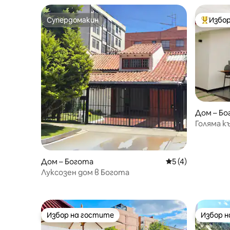
Супердомакин
Избор
Супердомакин
Най-поп
Дом – Бо
Голяма к
местопо
Дом – Богота
Средна оценка: 5
5 (4)
Луксозен дом в Богота
Избор на гостите
Избор 
Избор на гостите
Избор 