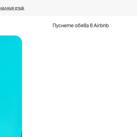
налния език
Пуснете обява в Airbnb
окосване или плъзгане.