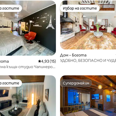
на гостите
Избор на гостите
на гостите
Избор на гостите
Дом – Богота
УДОБНО, БЕЗОПАСНО И ЧУД
от 5, 60 отзива
гота
Средна оценка: 4,93 от 5, 15 отзива
4,93 (15)
МЕСТОПОЛОЖЕНИЕ
на къща-студио Чапинеро
на гостите
Супердомакин
на гостите
Супердомакин