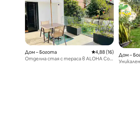
Дом – Богота
Средна оценка: 4,88 
4,88 (16)
Дом – Бо
Отделна стая с тераса в ALOHA Co-
Уникален
Living