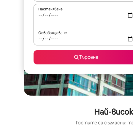
Настаняване
Освобождаване
Търсене
Най-висок
Гостите са съгласни: т