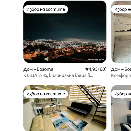
Избор на гостите
Избор 
Избор на гостите
Избор 
Дом – Богота
Средна оценка: 4,93 
4,93 (60)
Дом – Бо
КЪЩА 2-35, колониална къща в
Комфорт
центъра на Богота.
Алто
Избор на гостите
Избор 
Избор на гостите
Избор 