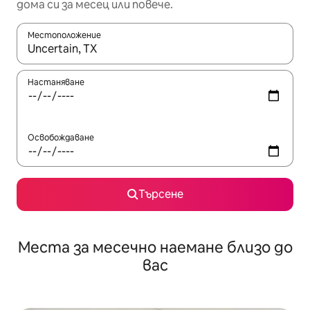
дома си за месец или повече.
Местоположение
Когато резултатите се покажат, използвайте клавишите 
Настаняване
Освобождаване
Търсене
Места за месечно наемане близо до
вас