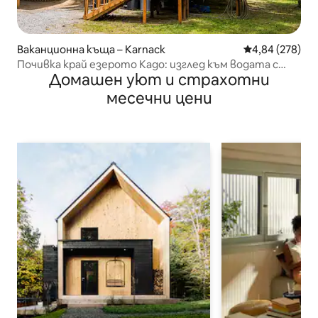
Ваканционна къща – Karnack
Средна оценка
4,84 (278)
Почивка край езерото Кадо: изглед към водата с
Домашен уют и страхотни
лодка/каяци
месечни цени