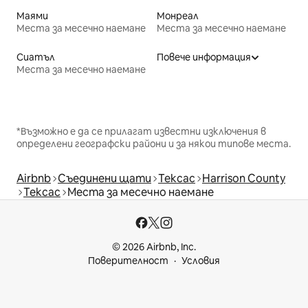
Маями
Монреал
Места за месечно наемане
Места за месечно наемане
Сиатъл
Повече информация
Места за месечно наемане
*Възможно е да се прилагат известни изключения в
определени географски райони и за някои типове места.
Airbnb
Съединени щати
Тексас
Harrison County
Тексас
Места за месечно наемане
© 2026 Airbnb, Inc.
Поверителност
Условия