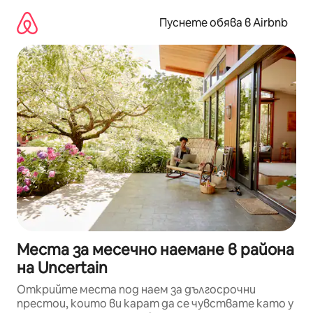
Пропускане
към
Пуснете обява в Airbnb
съдържанието
Места за месечно наемане в района
на Uncertain
Открийте места под наем за дългосрочни
престои, които ви карат да се чувствате като у