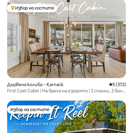
Избор на гостите
Най-популярен избор на гостите
Дървена колиба – Karnack
Средна оце
5 (372)
First Cast Cabin | На брега на езерото | 2 спални, 2 бани
| Каяци
Избор на гостите
Избор на гостите