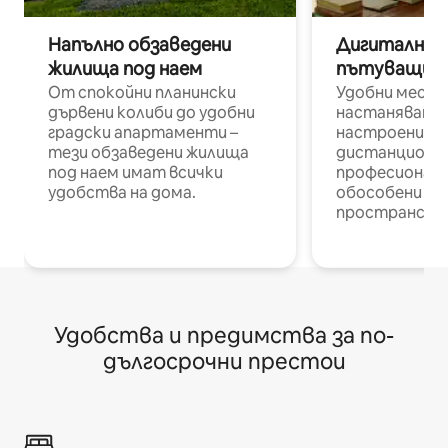
Напълно обзаведени
Дигитални н
жилища под наем
пътуващи п
От спокойни планински
Удобни места
дървени колиби до удобни
настаняване 
градски апартаменти –
настроени и
тези обзаведени жилища
дистанционн
под наем имат всички
професионалис
удобства на дома.
обособени р
пространств
Удобства и предимства за по-
дългосрочни престои