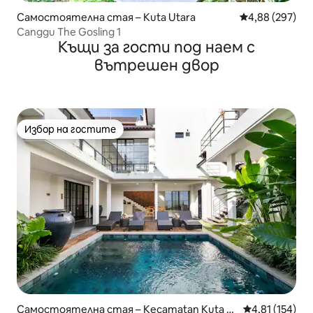
Самостоятелна стая – Kuta Utara
Средна оценка
4,88 (297)
Canggu The Gosling 1
Къщи за гости под наем с
вътрешен двор
Избор на гостите
Избор на гостите
Самостоятелна стая – Kecamatan Kuta S
Средна оценка
4,81 (154)