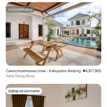
Супердомакин
Супердомакин
Самостоятелна стая – Kabupaten Badung
Средна оценка
4,87 (165)
Лала Панзи Вила
Избор на гостите
Избор на гостите