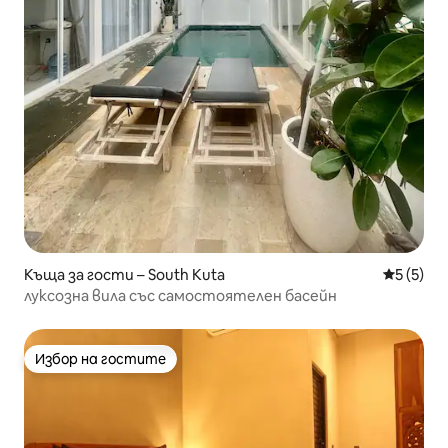
Къща за гости – South Kuta
Средна о
5 (5)
луксозна вила със самостоятелен басейн
Избор на гостите
Избор на гостите