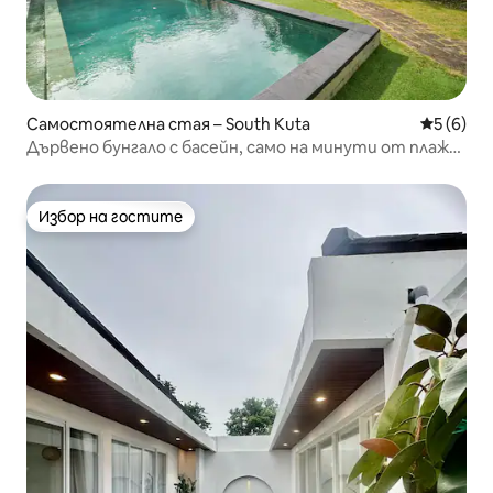
Самостоятелна стая – South Kuta
Средна о
5 (6)
Дървено бунгало с басейн, само на минути от плажа
L1
Избор на гостите
Избор на гостите