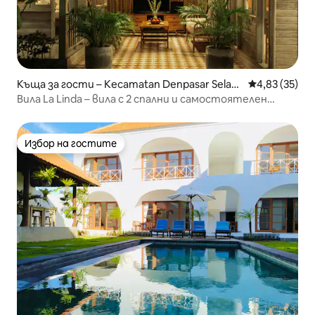
Къща за гости – Kecamatan Denpasar Selata
Средна оценк
4,83 (35)
n
Вила La Linda – вила с 2 спални и самостоятелен
басейн
Избор на гостите
Избор на гостите