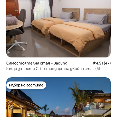
Самостоятелна стая – Badung
Средна оценк
4,91 (47)
Къща за гости Cili - стандартна двойна стая (5)
Избор на гостите
Избор на гостите