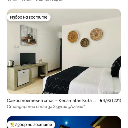
Избор на гостите
Избор на гостите
Самостоятелна стая – Kecamatan Kuta U
Средна оценка
4,93 (221)
tara
Стандартна стая за 3 души „Алами“
Избор на гостите
Най-популярен избор на гостите