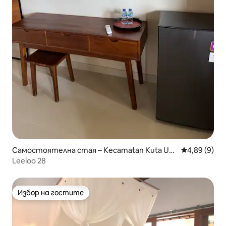
Самостоятелна стая – Kecamatan Kuta Uta
Средна оцен
4,89 (9)
ra
Leeloo 28
Избор на гостите
Избор на гостите