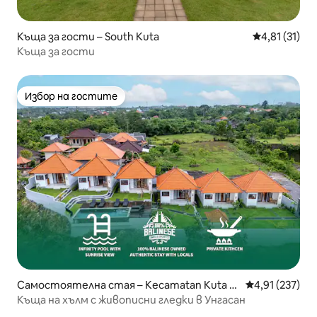
Къща за гости – South Kuta
Средна оценк
4,81 (31)
Къща за гости
Избор на гостите
Избор на гостите
Самостоятелна стая – Kecamatan Kuta S
Средна оценка
4,91 (237)
elatan
Къща на хълм с живописни гледки в Унгасан