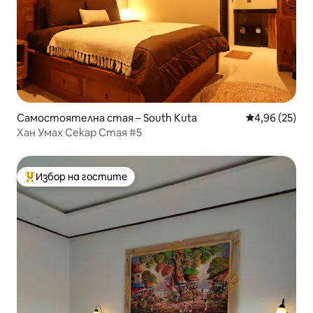
Самостоятелна стая – South Kuta
Средна оценк
4,96 (25)
Хан Умах Секар Стая #5
Избор на гостите
Най-популярен избор на гостите