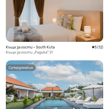
Къща за гости – South Kuta
Средна оц
5 (12)
Къща за гости „Радика“ 21
Супердомакин
Супердомакин