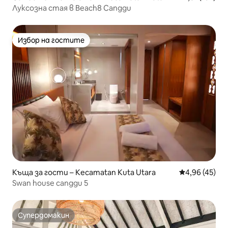
elatan
Луксозна стая в Beach8 Canggu
Избор на гостите
Избор на гостите
Къща за гости – Kecamatan Kuta Utara
Средна оценк
4,96 (45)
Swan house canggu 5
Супердомакин
Супердомакин