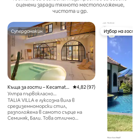
оценени заради тяхното местоположение,
чистота и др.
Супердомакин
Избор на гости
Супердомакин
Избор на гости
Къща за гости – Kecamata
Средна оценка: 4,82 от 5, 97
4,82 (97)
n Kuta Utara
Ултра първокласно
местоположение – стилно 3BR –
TALIA VILLA е луксозна вила в
Семиняк
средиземноморски стил,
разположена в самото сърце на
Семиняк, Бали. Това отлично
местоположение без наводнения
позволява на гостите лесно да
разгледат някои от най-