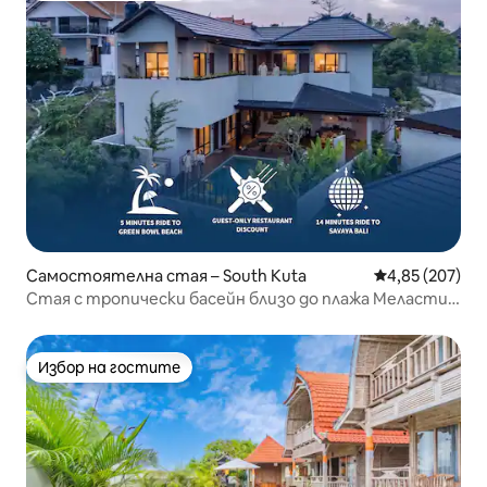
Самостоятелна стая – South Kuta
Средна оценка
4,85 (207)
Стая с тропически басейн близо до плажа Меласти в
Унгасан
Избор на гостите
Избор на гостите