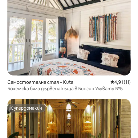
Самостоятелна стая – Kuta
Средна оцен
4,91 (11)
Бохемска бяла дървена къща в Бингин Улувату №5
Супердомакин
Супердомакин