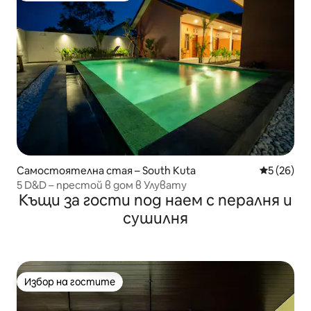
Самостоятелна стая – South Kuta
Средна оц
5 (26)
5 D&D – престой в дом в Улувату
Къщи за гости под наем с пералня и
сушилня
Избор на гостите
Избор на гостите