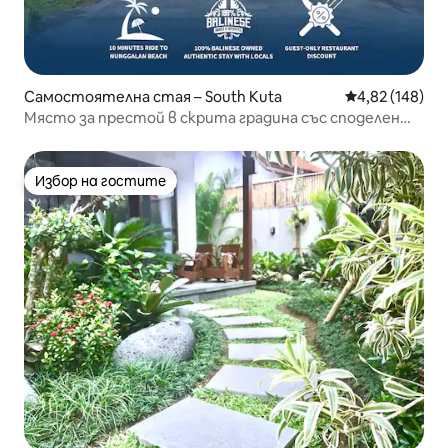
Самостоятелна стая – South Kuta
Средна оценка
4,82 (148)
Място за престой в скрита градина със споделен
басейн близо до Улувату
Избор на гостите
Избор на гостите