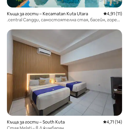
Къща за гости – Kecamatan Kuta Utara
Средна оцен
4,91 (11)
.central Canggu, самостоятелна стая, басейн, горещ
душ
Къща за гости – South Kuta
Средна оценк
4,71 (14)
Стая Melati – в Джимбаран