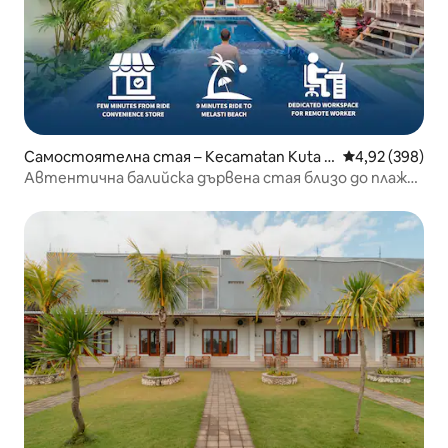
Самостоятелна стая – Kecamatan Kuta S
Средна оценка
4,92 (398)
elatan
Автентична балийска дървена стая близо до плажа
Меласти