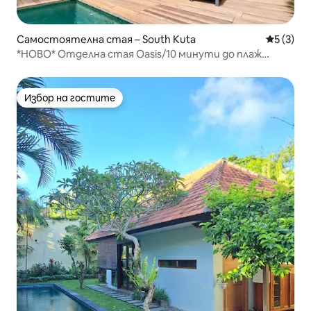
Самостоятелна стая – South Kuta
Средна о
5 (3)
*НОВО* Отделна стая Oasis/10 минути до плаж
Баланган
Избор на гостите
Избор на гостите