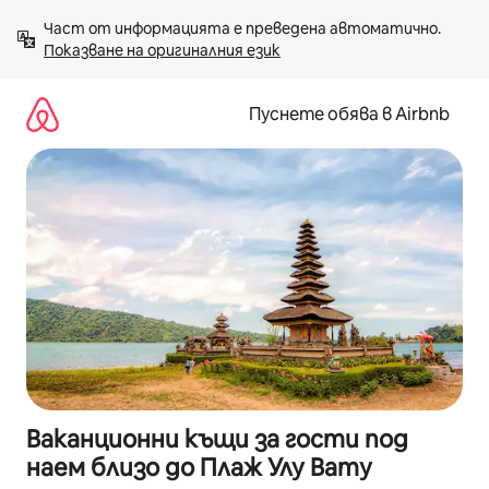
Пропускане
Част от информацията е преведена автоматично. 
към
Показване на оригиналния език
съдържанието
Пуснете обява в Airbnb
Ваканционни къщи за гости под
наем близо до Плаж Улу Вату