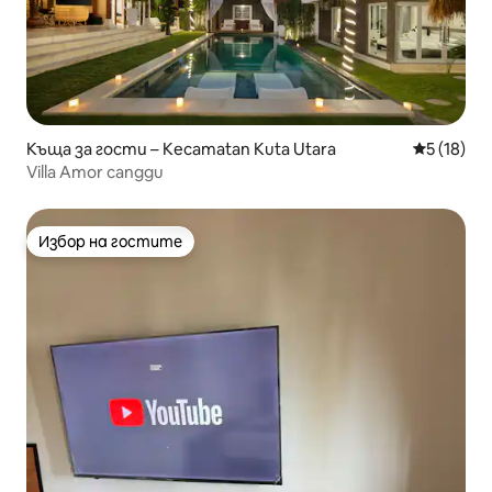
Къща за гости – Kecamatan Kuta Utara
Средна оц
5 (18)
Villa Amor canggu
Избор на гостите
Избор на гостите