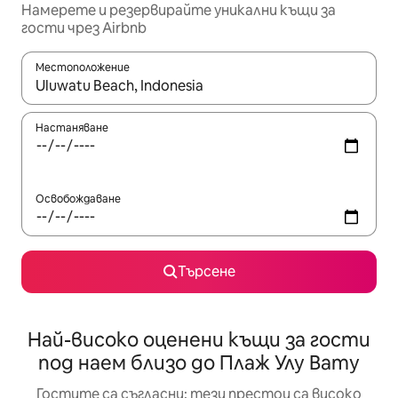
Намерете и резервирайте уникални къщи за
гости чрез Airbnb
Местоположение
Когато резултатите се покажат, използвайте клавишите 
Настаняване
Освобождаване
Търсене
Най-високо оценени къщи за гости
под наем близо до Плаж Улу Вату
Гостите са съгласни: тези престои са високо