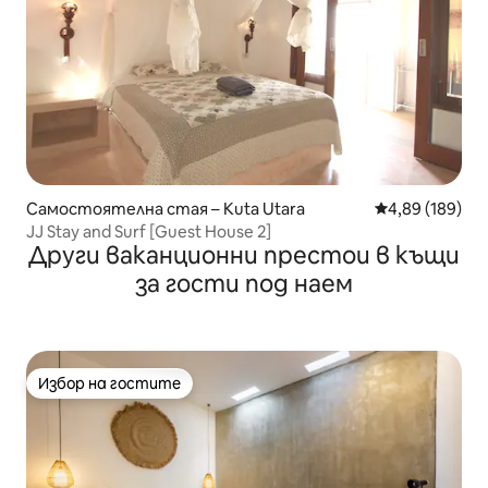
Самостоятелна стая – Kuta Utara
Средна оценка
4,89 (189)
JJ Stay and Surf [Guest House 2]
Други ваканционни престои в къщи
за гости под наем
Избор на гостите
Избор на гостите