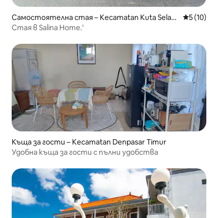
Самостоятелна стая – Kecamatan Kuta Selata
Средна оц
5 (10)
n
Стая в Salina Home.'
Къща за гости – Kecamatan Denpasar Timur
Удобна къща за гости с пълни удобства