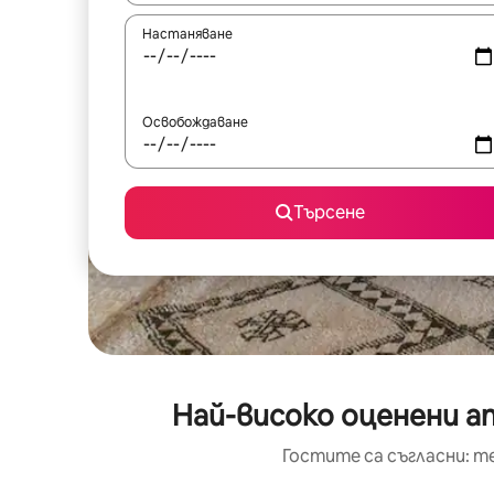
Настаняване
Освобождаване
Търсене
Най-високо оценени а
Гостите са съгласни: т