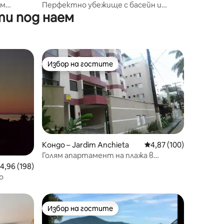
ем
Перфектно убежище с басейн и
и под наем
пълно оборудване
Избор на гостите
Избор на гостите
Кондо – Jardim Anchieta
Средна оценка: 4,87 
4,87 (100)
Голям апартамент на плажа в
Убатуба, Сао Пауло
редна оценка: 4,96 от 5, 198 отзива
4,96 (198)
о
Избор на гостите
тите
Избор на гостите