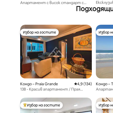
Ексклузи
Апартамент с висок стандарт с
Подходящи
в Бамбу 
гледка, която спира дъха 6x
морето 
Избор на гостите
Избор 
Избор на гостите
Избор 
Кондо – Praia Grande
Средна оценка: 4,9 о
4,9 (134)
Кондо – 
13B - Красив апартамент / Прая
Апартаме
Гранде - Убатуба
ви е пяс
Избор на гостите
Избор 
Най-популярен избор на гостите
Избор 