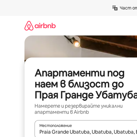
Пропускане
Част от
към
съдържанието
Апартаменти под
наем в близост до
Прая Гранде Убатуб
Намерете и резервирайте уникални
апартаменти в Airbnb
Местоположение
Когато резултатите се покажат, използвайт