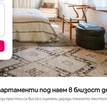
партаменти под наем в близост д
ези престои са високо оценени заради тяхното местоп