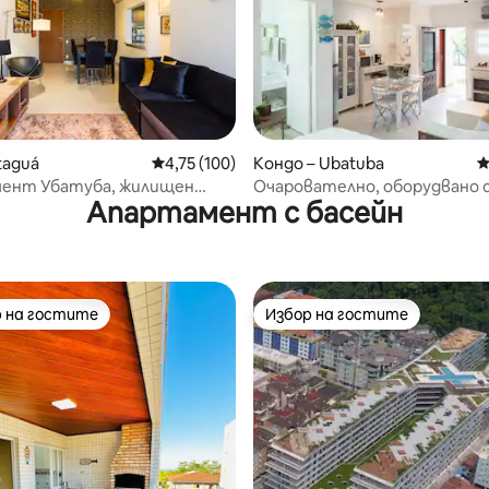
т 5, 100 отзива
taguá
Средна оценка: 4,75 от 5, 100 отзива
4,75 (100)
Кондо – Ubatuba
С
ент Убатуба, жилищен
Очарователно, оборудвано 
Апартамент с басейн
 Латитуде 23, Итагуа
близо до брега на Итагуа
 на гостите
Избор на гостите
улярен избор на гостите
Избор на гостите