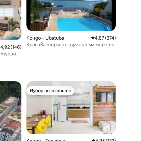
Кондо – Ubatuba
Средна оценка: 4,87 
4,87 (374)
Красива тераса с изглед към морето
редна оценка: 4,92 от 5, 146 отзива
4,92 (146)
студио,
Избор на гостите
Избор на гостите
Кондо – Toninhas
Средна оценка: 4,95 
4,95 (133)