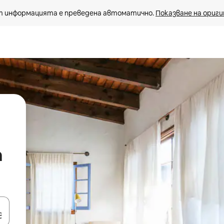
 информацията е преведена автоматично. 
Показване на ориги
а
е клавишите със стрелки нагоре и надолу или навигирайте с д