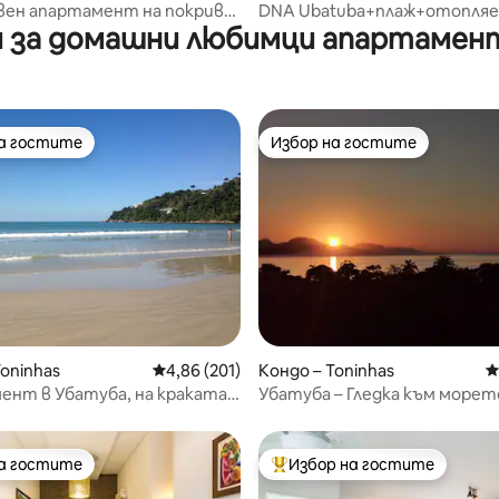
вен апартамент на покрива
DNA Ubatuba+плаж+отопля
 за домашни любимци апартамент
Убатуба – с изглед към
басейн+сауна+детска стая
3 D
на гостите
Избор на гостите
на гостите
Избор на гостите
т 5, 134 отзива
Toninhas
Средна оценка: 4,86 от 5, 201 отзива
4,86 (201)
Кондо – Toninhas
С
нт в Убатуба, на краката
Убатуба – Гледка към морет
ък, плаж Тониняс
на гостите
Избор на гостите
на гостите
Най-популярен избор на гос