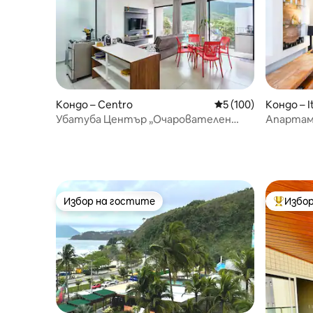
Кондо – Centro
Средна оценка: 5 о
5 (100)
Кондо – I
Убатуба Център „Очарователен
Апартам
апартамент между планината и
комплекс
морето
Избор на гостите
Избор
Избор на гостите
Най-поп