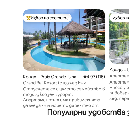
Избор на гостите
Избор 
Най-популярен избор на гостите
Избор 
Кондо – 
Апартаме
Кондо – Praia Grande, Ubatu
Средна оценка: 4,97 о
4,97 (115)
плажа! П
Апартаме
ba
Grand Bali Resort (с изглед към
Пауло
много ую
морето)
Отпуснете се с цялото семейство в
пивоварн
този луксозен курорт.
лед, пер
Апартаментът има привилегията
души. Кл
да гледа към морето директно от
във всич
Популярни удобства 
леглото. Така че плажът е първото
частна п
нещо, което ще видите, когато
социална
отворите очите си, плюс
зона за 
удоволствието да спите под