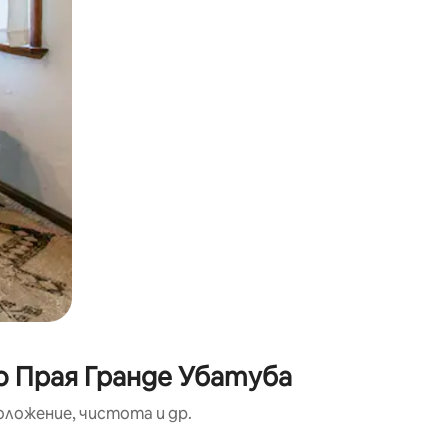
о Прая Гранде Убатуба
оложение, чистота и др.