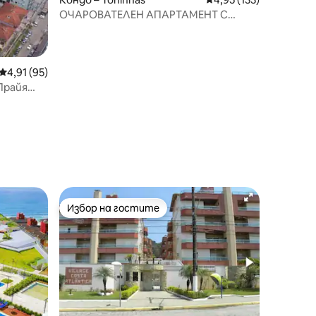
ОЧАРОВАТЕЛЕН АПАРТАМЕНТ С
ГУРМЕ БАЛКОН И БАСЕЙН!
Средна оценка: 4,91 от 5, 95 отзива
4,91 (95)
Прайя
Избор на гостите
Избор на гостите