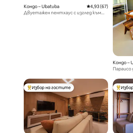
Кондо – Ubatuba
Средна оценка: 4,93 
4,93 (67)
Двуетажен пентхаус с изглед към
морето
Кондо – 
Параисо 
Тониняс
Избор на гостите
Избор
Най-популярен избор на гостите
Най-поп