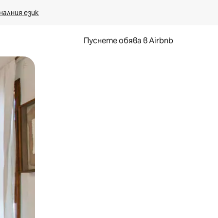
налния език
Пуснете обява в Airbnb
окосване или плъзгане.