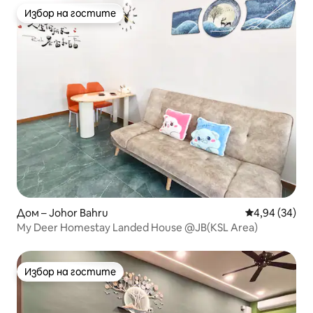
Избор на гостите
Избор на гостите
Дом – Johor Bahru
Средна оценк
4,94 (34)
My Deer Homestay Landed House @JB(KSL Area)
Избор на гостите
Избор на гостите