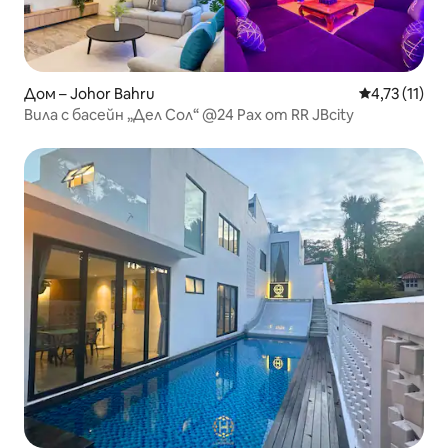
Дом – Johor Bahru
Средна оцен
4,73 (11)
Вила с басейн „Дел Сол“ @24 Pax от RR JBcity