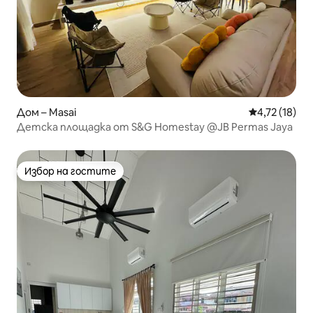
Дом – Masai
Средна оценк
4,72 (18)
Детска площадка от S&G Homestay @JB Permas Jaya
Избор на гостите
Избор на гостите