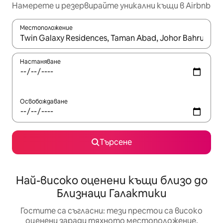
Намерете и резервирайте уникални къщи в Airbnb
Местоположение
Когато резултатите се покажат, използвайте клавишите 
Настаняване
Освобождаване
Търсене
Най-високо оценени къщи близо до
Близнаци Галактики
Гостите са съгласни: тези престои са високо
оценени заради тяхното местоположение,