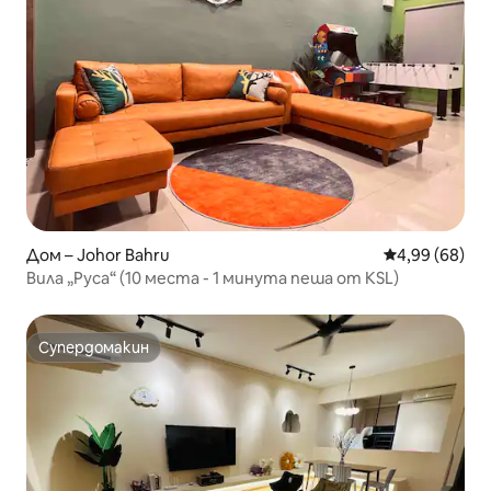
Дом – Johor Bahru
Средна оценк
4,99 (68)
Вила „Руса“ (10 места - 1 минута пеша от KSL)
Супердомакин
Супердомакин