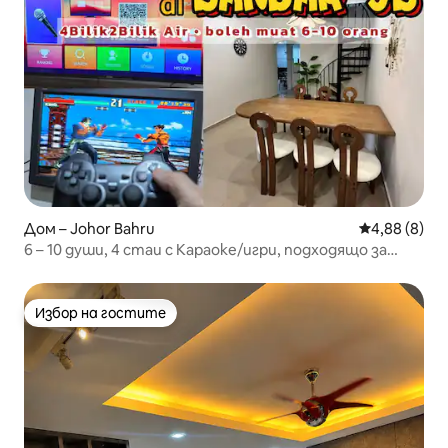
Дом – Johor Bahru
Средна оцен
4,88 (8)
6 – 10 души, 4 стаи с Караоке/игри, подходящо за
мюсюлмани
Избор на гостите
Избор на гостите