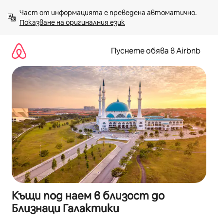
Пропускане
Част от информацията е преведена автоматично. 
към
Показване на оригиналния език
съдържанието
Пуснете обява в Airbnb
Къщи под наем в близост до
Близнаци Галактики