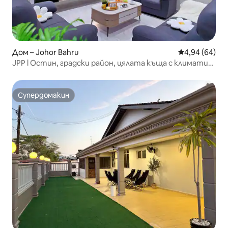
Дом – Johor Bahru
Средна оценк
4,94 (64)
JPP l Остин, градски район, цялата къща с климатик,
автоматична машина за маджонг, голяма улична
машина за игри, могат да спят 14 души, 5 минути,
aeon toppen
Супердомакин
Супердомакин