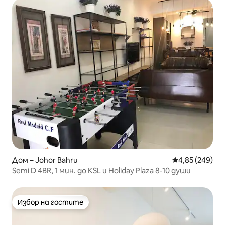
Дом – Johor Bahru
Средна оценка
4,85 (249)
Semi D 4BR, 1 мин. до KSL и Holiday Plaza 8-10 души
Избор на гостите
Избор на гостите