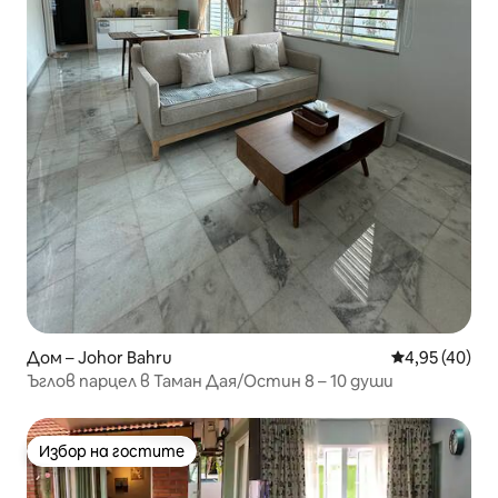
Дом – Johor Bahru
Средна оценк
4,95 (40)
Ъглов парцел в Таман Дая/Остин 8 – 10 души
Избор на гостите
Избор на гостите