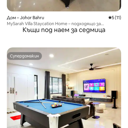
Дом – Johor Bahru
Средна оц
5 (11)
MySarah Villa Staycation Home – подходящо за
Къщи под наем за седмица
мюсюлмани
Супердомакин
Супердомакин