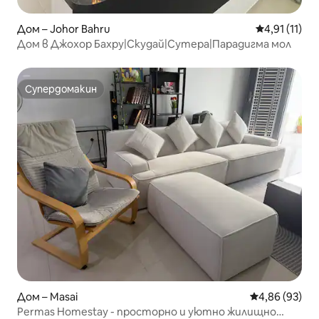
Дом – Johor Bahru
Средна оцен
4,91 (11)
Дом в Джохор Бахру|Скудай|Сутера|Парадигма мол
Супердомакин
Супердомакин
Дом – Masai
Средна оценк
4,86 (93)
Permas Homestay - просторно и уютно жилищно