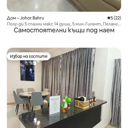
Дом – Johor Bahru
Средна оц
5 (22)
Полу-ди 5 спални макс 14 души, 5 мин-Гигант, Пеланги
Самостоятелни къщи под наем
Авеню
Избор на гостите
Избор на гостите