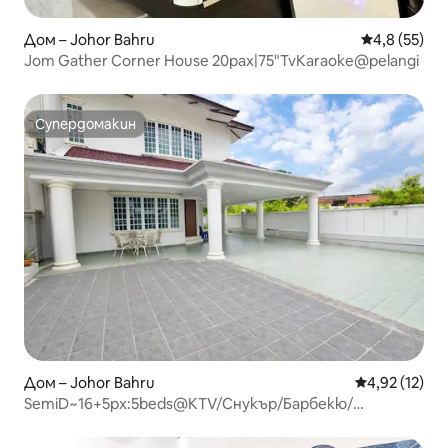
Дом – Johor Bahru
Средна оцен
4,8 (55)
Jom Gather Corner House 20pax|75"TvKaraoke@pelangi
Супердомакин
Супердомакин
Дом – Johor Bahru
Средна оценк
4,92 (12)
SemiD~16+5px:5beds@KTV/Снукър/Барбекю/
Махджонг/KSLMall