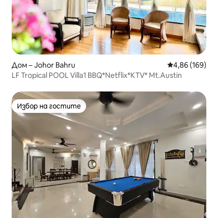
Дом – Johor Bahru
Средна оценка
4,86 (169)
LF Tropical POOL Villa1 BBQ*Netflix*KTV* Mt.Austin
Избор на гостите
Избор на гостите