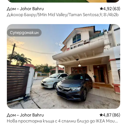
Дом – Johor Bahru
Средна оценк
4,92 (63)
Джохор Бахру/5Min Mid Valley/Taman Sentosa大丰/4b2b
Супердомакин
Супердомакин
Дом – Johor Bahru
Средна оценк
4,87 (86)
Нова просторна къща с 4 спални близо до IKEA Mount
Austin JB