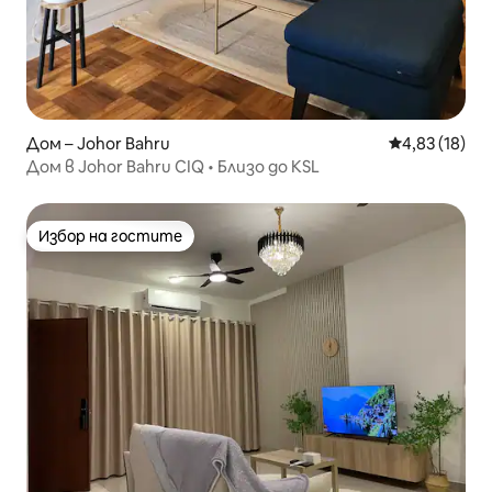
Дом – Johor Bahru
Средна оценк
4,83 (18)
Дом в Johor Bahru CIQ • Близо до KSL
Избор на гостите
Избор на гостите