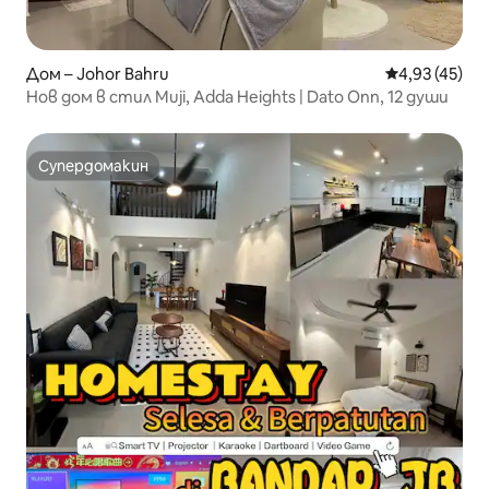
Дом – Johor Bahru
Средна оценк
4,93 (45)
Нов дом в стил Muji, Adda Heights | Dato Onn, 12 души
Супердомакин
Супердомакин