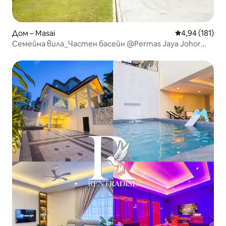
Дом – Masai
Средна оценка
4,94 (181)
Семейна вила_Частен басейн @Permas Jaya Johor
Bahru