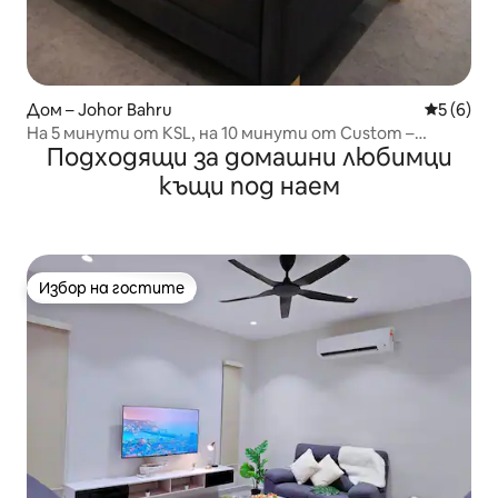
Дом – Johor Bahru
Средна о
5 (6)
На 5 минути от KSL, на 10 минути от Custom –
Подходящи за домашни любимци
Mulan's House
къщи под наем
Избор на гостите
Избор на гостите