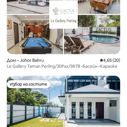
Дом – Johor Bahru
Средна оценк
4,65 (20)
Le Gallery Taman Perling/30Pax/9R7B •Басейн •Караоке
Избор на гостите
Избор на гостите