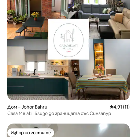
Дом – Johor Bahru
Средна оцен
4,91 (11)
Casa Melati | Близо до границата със Сингапур
Избор на гостите
Избор на гостите