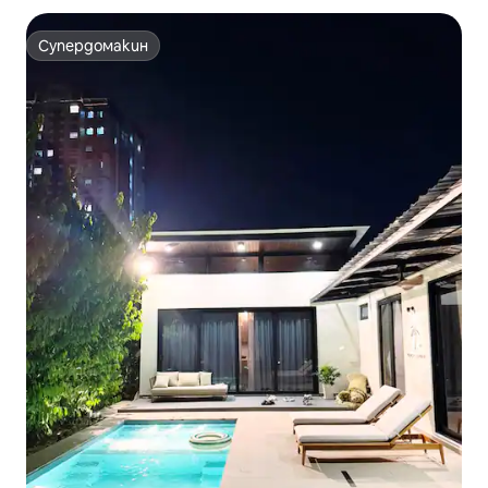
Супердомакин
Супердомакин