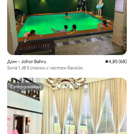
Дом – Johor Bahru
Средна оценк
4,85 (68)
Suria 1 JB 5 спални с частен басейн
Супердомакин
Супердомакин