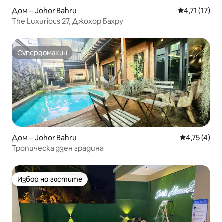
Дом – Johor Bahru
Средна оцен
4,71 (17)
The Luxurious 27, Джохор Бахру
Супердомакин
Супердомакин
Дом – Johor Bahru
Средна оцен
4,75 (4)
Тропическа дзен градина
Избор на гостите
Избор на гостите