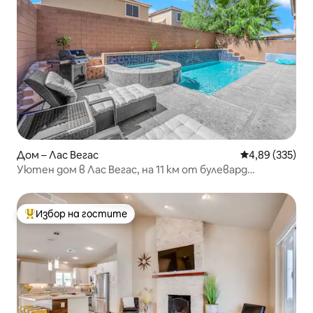
Дом – Лас Вегас
Средна оценка
4,89 (335)
Уютен дом в Лас Вегас, на 11 км от булевард
„Стрип“!
Избор на гостите
Най-популярен избор на гостите