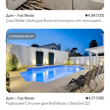
Дом – Лас Вегас
Средна оценка
4,98 (133)
Casa Stella | Шикозна вила на 5 минути от летището
• 10 спални места
Супердомакин
Супердомакин
Дом – Лас Вегас
Средна оценка
4,77 (139)
Разкошен! Стилен дом във Вегас с басейн!:22)