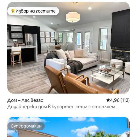
Избор на гостите
Най-популярен избор на гостите
Дом – Лас Вегас
Средна оценка
4,96 (112)
Дизайнерски дом в курортен стил с отопляем
басейн
Супердомакин
Супердомакин