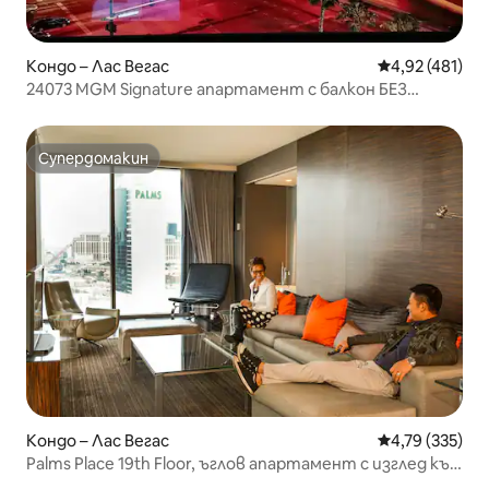
Кондо – Лас Вегас
Средна оценка
4,92 (481)
24073 MGM Signature апартамент с балкон БЕЗ
КУРОРТНИ ТАКСИ
Супердомакин
Супердомакин
Кондо – Лас Вегас
Средна оценка
4,79 (335)
Palms Place 19th Floor, ъглов апартамент с изглед към
Сънсет Стрип!