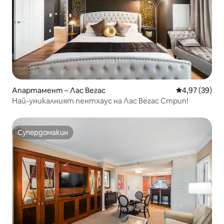
Апартамент – Лас Вегас
Средна оценк
4,97 (39)
Най-уникалният пентхаус на Лас Вегас Стрип!
Супердомакин
Супердомакин