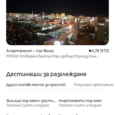
Апартамент – Лас Вегас
Средна оценка
4,78 (973)
PH51st Отворен балкон/Най-добър/Изглед към
улицата/Кухня/Басейн
Дестинации за разглеждане
Други типове места за престой
Популярни забележит
Жилища под наем с достъп до езеро
Апартаменти под наем
Тоскана Суитс и Казино
Тоскана Суитс и Казино