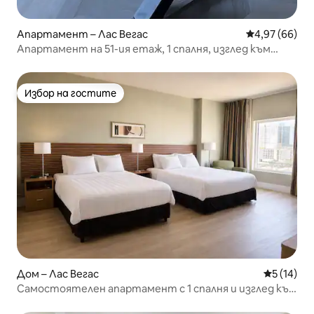
Апартамент – Лас Вегас
Средна оценк
4,97 (66)
Апартамент на 51-ия етаж, 1 спалня, изглед към
булеварда, маса за билярд, за 6 души
Избор на гостите
Избор на гостите
Дом – Лас Вегас
Средна оц
5 (14)
Самостоятелен апартамент с 1 спалня и изглед към
Лас Вегас Стрип