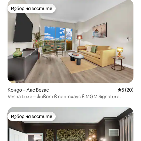
Избор на гостите
Избор на гостите
Кондо – Лас Вегас
Средна оц
5 (20)
Vesna Luxe – живот в пентхаус в MGM Signature.
Избор на гостите
Избор на гостите