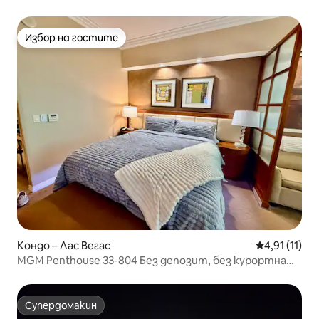
Избор на гостите
Избор на гостите
Кондо – Лас Вегас
Средна оцен
4,91 (11)
MGM Penthouse 33-804 Без депозит, без курортна
такса
Супердомакин
Супердомакин