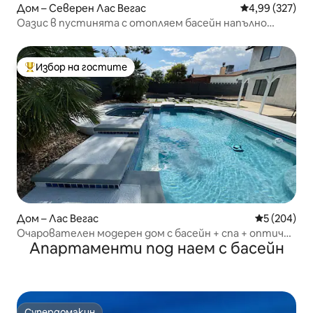
Дом – Северен Лас Вегас
Средна оценка
4,99 (327)
Оазис в пустинята с отопляем басейн напълно
реновиран
Избор на гостите
Най-популярен избор на гостите
Дом – Лас Вегас
Средна оце
5 (204)
Очарователен модерен дом с басейн + спа + оптичен
Апартаменти под наем с басейн
Wi-Fi
Супердомакин