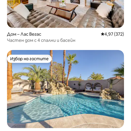
Дом – Лас Вегас
Средна оценка
4,97 (372)
Частен дом с 4 спални и басейн
Избор на гостите
Избор на гостите