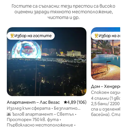
Гостите са съгласни: тези престои са високо
оценени заради тяхното местоположение,
чистота и др.
Избор на гостите
Избор на гос
Най-популярен избор на гостите
Най-популярен 
Дом – Хендерсъ
Спокоен оазис с
допълнително) С
4 спални (1 двойн
Апартамент – Лас Вегас
Средна оценка: 4,89 от 5, 106
4,89 (106)
2,5 бани/ 2200 кв
Изглед към сферата • Безплатно
спа и озеленява
паркиране • Разходка до Стрип
🌆 Ъглов апартамент • Светъл •
басейна). Стая за игри, добре
Просторен 750 кв. фута •
заредена кухня, 
Първокласно местоположение •
инчов смарт тел