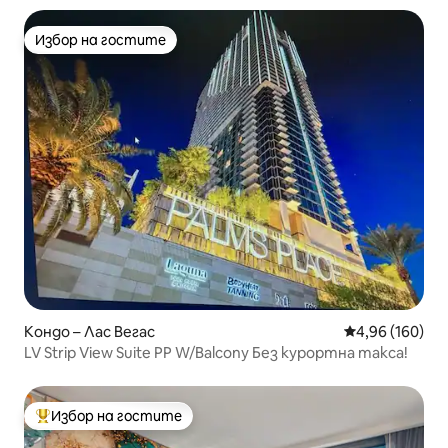
Избор на гостите
Избор на гостите
Кондо – Лас Вегас
Средна оценка
4,96 (160)
LV Strip View Suite PP W/Balcony Без курортна такса!
Избор на гостите
Най-популярен избор на гостите