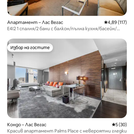
Апартамент – Лас Вегас
Средна оценка
4,89 (117)
E4I2 1 спалня/2 бани с балкон/пълна кухня/басейн/
фитнес зала
Избор на гостите
Избор на гостите
Кондо – Лас Вегас
Средна оц
5 (30)
Красив апартамент Palms Place с невероятни гледки