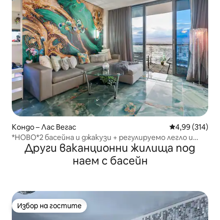
Кондо – Лас Вегас
Средна оценка
4,99 (314)
*НОВО*2 басейна и джакузи + регулируемо легло и
Други ваканционни жилища под
масажен стол
наем с басейн
Избор на гостите
Избор на гостите