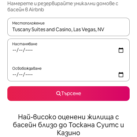
Намерете и резервирайте уникални домове с
басейн в Airbnb
Местоположение
Когато резултатите се покажат, използвайте клавишите 
Настаняване
Освобождаване
Търсене
Най-високо оценени жилища с
басейн близо до Тоскана Суитс и
Казино