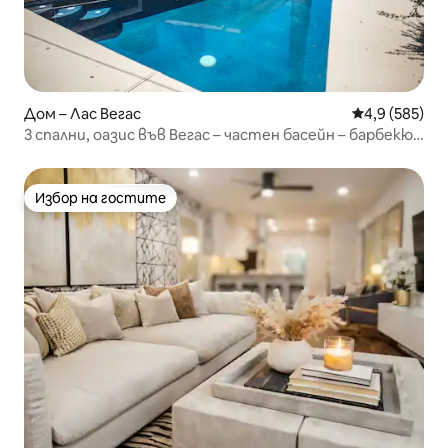
Дом – Лас Вегас
Средна оценк
4,9 (585)
3 спални, оазис във Вегас – частен басейн – барбекю –
на минути от Стрип
Избор на гостите
Избор на гостите