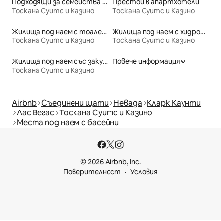
Подходящи за семейства места под наем
Престои в апартхотели
Тоскана Суитс и Казино
Тоскана Суитс и Казино
Жилища под наем с тоалетни с достъпна височина
Жилища под наем с хидромасажна вана
Тоскана Суитс и Казино
Тоскана Суитс и Казино
Жилища под наем със закуска
Повече информация
Тоскана Суитс и Казино
Airbnb
Съединени щати
Невада
Кларк Каунти
Лас Вегас
Тоскана Суитс и Казино
Места под наем с басейни
© 2026 Airbnb, Inc.
Поверителност
Условия