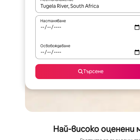
Когато резултатите се покажат, използвайт
Настаняване
Освобождаване
Търсене
Най-високо оценени м