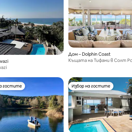
 от 5, 4 отзива
Дом – Dolphin Coast
Къщата на Тифани в Солт Р
wazi
wazi
на гостите
Избор на гостите
на гостите
Избор на гостите