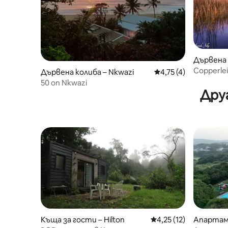
Дървена 
Copperlei
Дървена колиба – Nkwazi
Средна оценка: 4,75
4,75 (4)
(собстве
50 on Nkwazi
Дру
Къща за гости – Hilton
Средна оценка: 4,25 
4,25 (12)
Апартаме