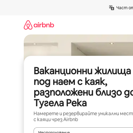
Пропускане
Част от
към
съдържанието
Ваканционни жилища
под наем с каяк,
разположени близо д
Тугела Река
Намерете и резервирайте уникални мест
с каяци чрез Airbnb
Местоположение