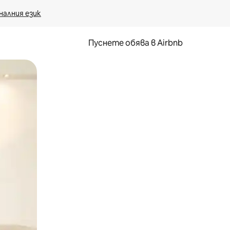
налния език
Пуснете обява в Airbnb