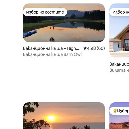
Избор на гостите
Избор 
Избор на гостите
Избор 
Ваканционна къща – Highm
Средна оценка: 4,98 
4,98 (60)
oor
Ваканционна къща Barn Owl
Ваканцион
u
Вилата н
Избор
Най-поп