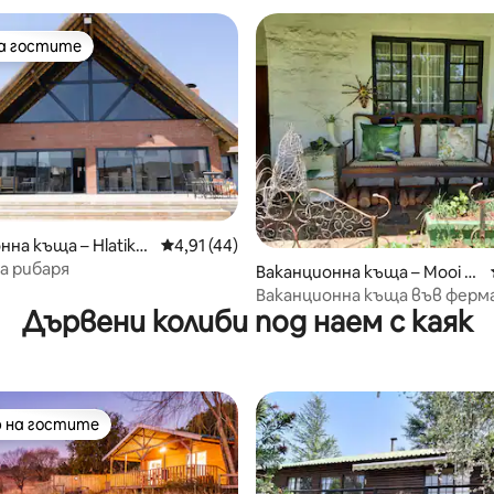
на гостите
на гостите
от 5, 60 отзива
на къща – Hlatikul
Средна оценка: 4,91 от 5, 44 отзива
4,91 (44)
а рибаря
Ваканционна къща – Mooi Ri
ver
Ваканционна къща във ферм
Дървени колиби под наем с каяк
Highover
 на гостите
улярен избор на гостите