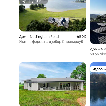
Супердомакин
Супердомакин
Дом – Nottingham Road
Средна оценка: 5
5 (4)
Уютна ферма на язовир Спрингроув
Дом – Nk
50 on Nk
Избор 
Избор 