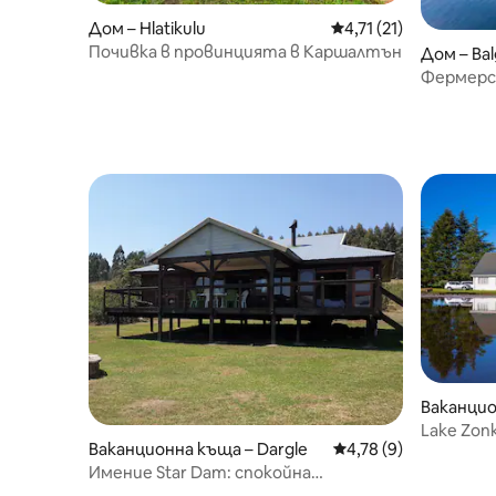
Дом – Hlatikulu
Средна оценка: 4,71
4,71 (21)
Почивка в провинцията в Каршалтън
Дом – Ba
Фермерс
Ваканцио
ver
Lake Zon
Ваканционна къща – Dargle
Средна оценка: 4,78
4,78 (9)
Имение Star Dam: спокойна
ваканционна къща