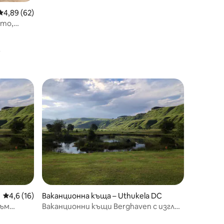
Средна оценка: 4,89 от 5, 62 отзива
4,89 (62)
ето,
 енергия,
Средна оценка: 4,6 от 5, 16 отзива
4,6 (16)
Ваканционна къща – Uthukela DC
към
Ваканционни къщи Berghaven с изглед
към планината