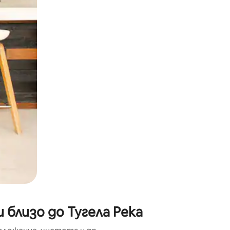
окосване или плъзгане.
 близо до Тугела Река