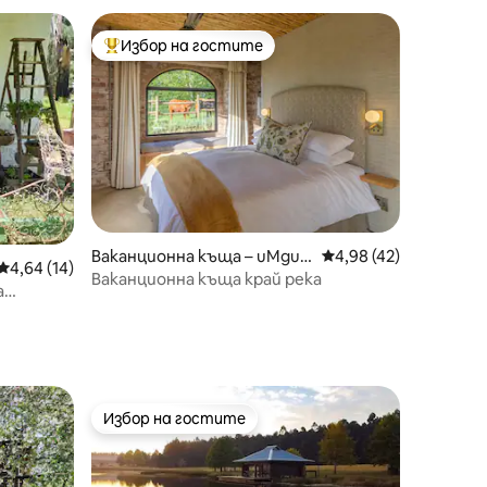
Избор на гостите
Най-популярен избор на гостите
Ваканционна къща – uMgun
Средна оценка: 4,98
4,98 (42)
Средна оценка: 4,64 от 5, 14 отзива
4,64 (14)
gundlovu District Municipality
Ваканционна къща край река
а
Избор на гостите
Избор на гостите