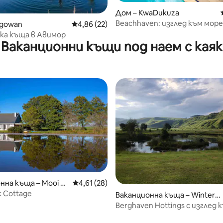
 от 5, 21 отзива
Дом – KwaDukuza
Beachhaven: изглед към мор
lgowan
Средна оценка: 4,86 от 5, 22 отзива
4,86 (22)
плаж, басейн, голф, слънчева
ка къща в Авимор
климатик
Ваканционни къщи под наем с каяк
нна къща – Mooi Ri
Средна оценка: 4,61 от 5, 28 отзива
4,61 (28)
k Cottage
Ваканционна къща – Wintert
 от 5, 9 отзива
on
Berghaven Hottings с изглед 
планината