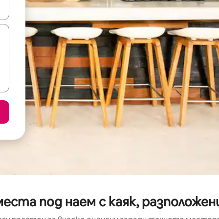
е клавишите със стрелки нагоре и надолу или навигирайте с д
еста под наем с каяк, разположени