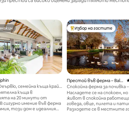
ези престои са високо оценени заради тяхното местоп
омакин
Избор на гостите
омакин
Най-популярен избор на гос
т 5, 102 отзива
lphin
Престой във ферма – Balg
С
owan
Феървю, семейна къща край
Спокойна ферма за почивка –
Съмърфийлд Фермерска къщ
ятелна къща в
Насладете се на спокоен, но
ията на 20 минути от
живот в спокойна работеща
говеда, овце, пилета и пати
амия, този дом е идеалният
Разходете се в местните г
а активни семейства, които
бягайте, карайте велосипед
ачина на живот на
гребете с каяците ни на язо
, достатъчно близо за един
просто седнете до камината