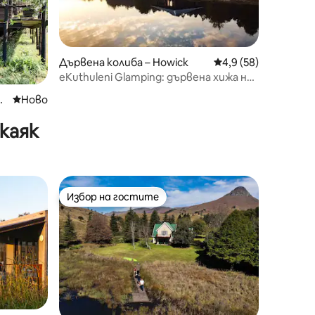
Дървена колиба – Howick
Средна оценка: 4,9
4,9 (58)
eKuthuleni Glamping: дървена хижа над
езерото
l
Ново място за отсядане
Ново
каяк
Избор на гостите
Избор на гостите