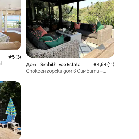
Средна оценка: 5 от 5, 3 отзива
5 (3)
ок
Дом – Simbithi Eco Estate
Средна оценка: 4,64
4,64 (11)
Спокоен горски дом в Симбити –
пешеходно разстояние до плажа