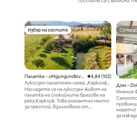
Гостите са съгласни: т
Избор на гостите
Суперд
Избор на гостите
Суперд
Палатка – uMgungundlovu
Средна оценка: 4,84 о
4,84 (102)
District Municipality
Луксозен палаточен лагер „Карклоф“
Дом – Do
– с изглед към реката и планината
Насладете се на луксозен живот на
Имение 
палатка на спокойните брегове на
брега
Самосто
река Карклуф. Това елегантно място
провинц
за престой, вдъхновено от
морето! В сигурно имение във ферма
класическите сафари палатки,
за макад
съчетава модерни удобства с гледки
баланс з
към планините и долината. В
обичат н
съответствие с палатковия си
открито
характер стаята има леко отворени