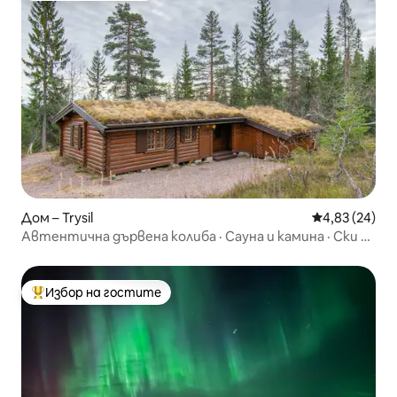
Дом – Trysil
Средна оценк
4,83 (24)
Автентична дървена колиба · Сауна и камина · Ски в
Трисил
Избор на гостите
Най-популярен избор на гостите