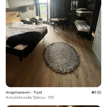
Апартамент – Trysil
Средна о
5 (5)
Алпийска хижа Трюсил - 510