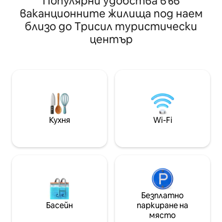
Популярни удобства във
включени в наема! Джакузито не се
от ски пистата,
ваканционните жилища под наем
използва в периода между 1 май и
даунхил парка и 
близо до Трисил туристически
средата на септември. Уютна
⛷️ На 6 минути от Сьондре Улвсьоен
дървена колиба, разположена малко
център
с пясъчен плаж,
настрана. Хижата се намира на 6,5
наем на лодки/канута.🛶
км от туристическия център/
е добре оборудв
слаломна писта Trysil. (около 7
обзаведена за н
минути с кола) Не се допускат
планината. Тук 
животни Отоплителни кабели в
необходимо за а
пода във всички стаи В наема е
релаксираща поч
включено зарядно за електрически
дали искате да 
автомобил. Топло и добро джакузи
природата, или 
Кухня
Wi-Fi
Наистина уютна камина Включени
насладите на с
дърва за камина и огнище
Безплатно
Басейн
паркиране на
място