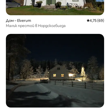
Дом – Elverum
Средна оценк
4,75 (69)
Малък престой в Нордскогбигда