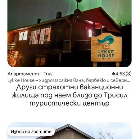
Апартамент – Trysil
Средна оцен
4,63 (8)
Lykke House – хидромасажна вана, барбекю и северно
Други страхотни ваканционни
сияние
жилища под наем близо до Трисил
туристически център
Избор на гостите
Избор на гостите