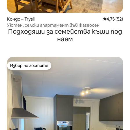
Кондо – Trysil
Средна оценк
4,75 (52)
Уютен, селски апартамент във Фагеосен
Подходящи за семейства къщи под
наем
Избор на гостите
Избор на гостите