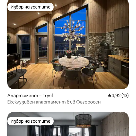
Избор на гостите
Избор на гостите
Апартамент – Trysil
Средна оценк
4,92 (13)
Ексклузивен апартамент във Фагеросен
Избор на гостите
Избор на гостите