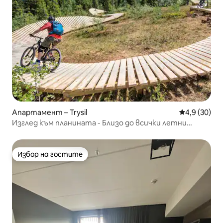
Апартамент – Trysil
Средна оцен
4,9 (30)
Изглед към планината - Близо до всички летни
дейности
Избор на гостите
Избор на гостите