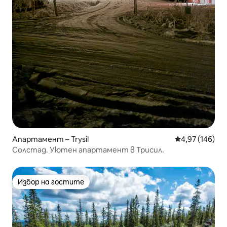
Апартамент – Trysil
Средна оценка
4,97 (146)
Солстад. Уютен апартамент в Трисил.
Избор на гостите
Избор на гостите