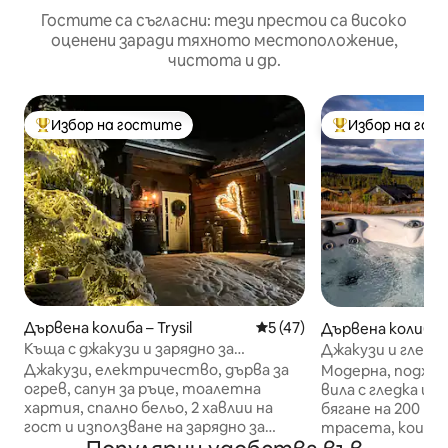
Гостите са съгласни: тези престои са високо
оценени заради тяхното местоположение,
чистота и др.
Избор на гостите
Избор на гос
Най-популярен избор на гостите
Най-популярен 
Дървена колиба – Trysil
Средна оценка: 5 от 5, 4
5 (47)
Дървена колиба – 
Къща с джакузи и зарядно за
Джакузи и гледка
електромобил, включени в наема
близо до Трисил 
Джакузи, електричество, дърва за
Модерна, подхо
огрев, сапун за ръце, тоалетна
вила с гледка и джакузи. П
хартия, спално бельо, 2 хавлии на
бягане на 200 м
гост и използване на зарядно за
трасета, които
електрически автомобил са
Trysilnettet. Сам