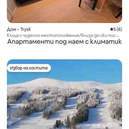
Дом – Trysil
Средна о
5 (6)
Къща с чудесно местоположение/близо до ски писта
Апартаменти под наем с климатик
2
Избор на гостите
Избор на гостите