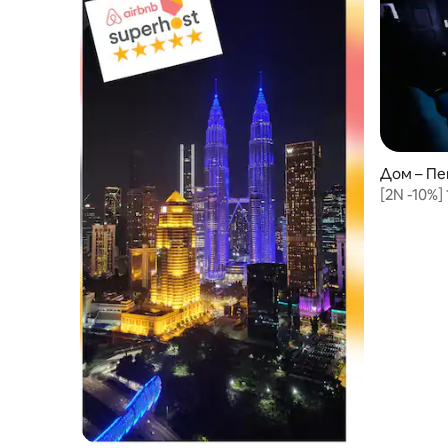
Дом – П
[2N -10%]
Sunway