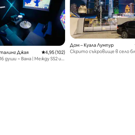
Дом – Куала Лумпур
Скрито съкровище в село бл
еталинг Джая
Средна оценка: 4,95 от 5, 102 отзива
4,95 (102)
KLCC, пеша до MRT/LRT
 16 души ~ Вана | Между SS2 и