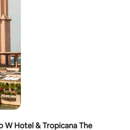
окосване или плъзгане.
 W Hotel & Tropicana The