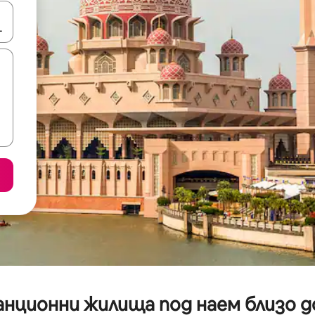
е клавишите със стрелки нагоре и надолу или навигирайте с д
нционни жилища под наем близо до