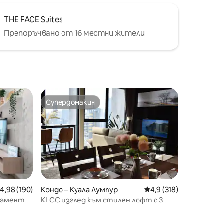
THE FACE Suites
Препоръчвано от 16 местни жители
Супердомакин
тите
Супердомакин
редна оценка: 4,98 от 5, 190 отзива
4,98 (190)
Кондо – Куала Лумпур
Средна оценка: 4,9 
4,9 (318)
тамент
KLCC изглед към стилен лофт с 3
 KLCC
легла и вана - горен басейн