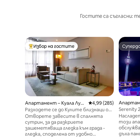
Гостите са съгласни: т
Избор на гостите
Суперд
Най-популярен избор на гостите
Суперд
Апартам
Апартамент – Куала Лум
Средна оценка: 4,99 о
4,99 (285)
пур
пур
Serenity 
Разходете се до Кулите близнаци от
апарта
шикозен и модерен апартамент с
Насладет
Отворете завесите в спалнята
изглед
този апа
сутрин, за да разкриете
обслужва
зашеметяваща гледка към града -
дъха пан
гледка, споделена от удобно
емблемат
работно бюро. Успокояващите