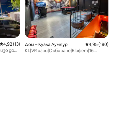
Средна оценка: 4,92 от 5, 13 отзива
4,92 (13)
Дом – Куала Лумпур
Средна оценка: 4,95 
4,95 (180)
изо до
KL|VR игри|Събиране|Бюфет|16
души|7KM MidValley