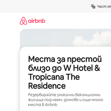
Пропускане
Част от
към
съдържанието
Места за престой
близо до W Hotel &
Tropicana The
Residence
Резервирайте уникални ваканционни
жилища под наем, домове и още много
места в Airbnb