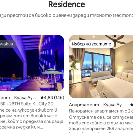
Residence
ези престои са високо оценени заради тяхното местоп
омакин
Избор на гостите
омакин
Избор на гостите
ент – Куала Лум
Средна оценка: 4,84 от 5, 146 отзива
4,84 (146)
т 5, 285 отзива
2BR +2BTH Suite KL City 2 2
Апартамент – Куала Лумп
С
мента
е се на луксозен живот в
ур
Панорамен апартамент с 2 с
ртамент от висок клас с
изглед към KLCC и инфинити
Отпуснете се и се отпусне
не, който предлага спираща
това спокойно и стилно мя
орамна гледка към
Защо панорамен 2BR апарта
ичния силует на Куала