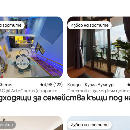
т 5, 105 отзива
на гостите
Избор на гостите
на гостите
Избор на гостите
т 5, 294 отзива
Cheras
Средна оценка: 4,98 от 5, 122 отзива
4,98 (122)
Кондо – Куала Лумпур
С
AC @ ArteCheras (с караоке и
Престой с изглед към центъ
дходящи за семейства къщи под н
Куала Лумпур @ Kg Baru Food
омакин
Избор на гостите
омакин
Избор на гостите