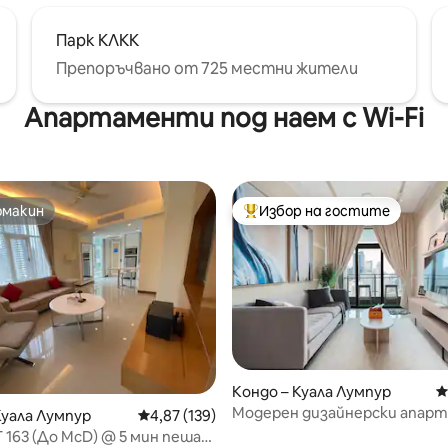
Парк КЛКК
Препоръчвано от 725 местни жители
Апартаменти под наем с Wi-Fi
омакин
Избор на гостите
омакин
Най-популярен избор на гос
Кондо – Куала Лумпур
С
Модерен дизайнерски апар
Куала Лумпур
Средна оценка: 4,87 от 5, 139 отзива
4,87 (139)
на 323-ия етаж с гледка към
 163 (До McD) @ 5 мин пеша