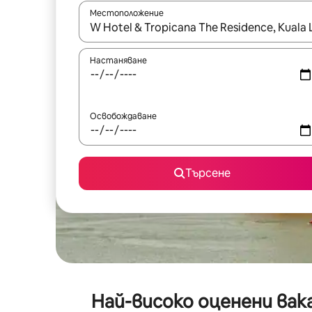
Местоположение
Когато резултатите се покажат, използвайт
Настаняване
Освобождаване
Търсене
Най-високо оценени вака