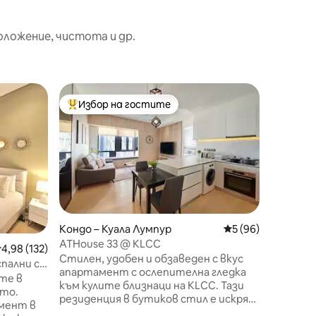
оложение, чистота и др.
Апартам
Избор на гостите
Суперд
Най-популярен избор на гостите
Суперд
пур
[Изглед 
апартам
> Редки
KLCC
@ Large 
с 1 луксо
Брандира
минути 
Петрона
обществ
Ниво 53 
Кондо – Куала Лумпур
Средна оценка: 5
5 (96)
към кул
ATHouse 33 @ KLCC
редна оценка: 4,98 от 5, 132 отзива
4,98 (132)
300mbps 
Стилен, удобен и обзаведен с вкус
Предост
пални с
апартамент с ослепителна гледка
чиста в
 басейн
те в
към кулите близнаци на KLCC. Тази
могат д
сто.
резиденция в бутиков стил е искрящ
питейна
мент в
оазис в сърцето на Куала Лумпур с
Осигуре