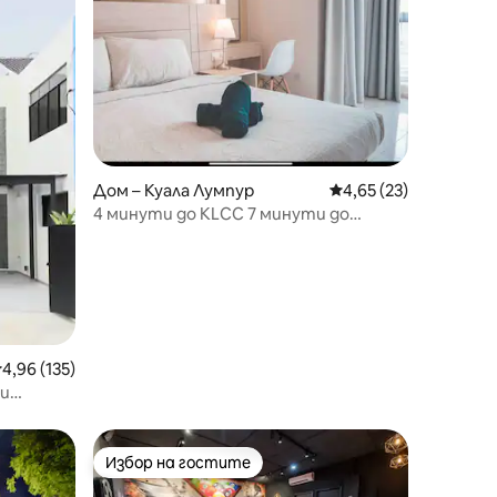
Дом – Куала Лумпур
Средна оценка: 4,65
4,65 (23)
4 минути до KLCC 7 минути до
павилиона(s22)
редна оценка: 4,96 от 5, 135 отзива
4,96 (135)
ни
 KL
Избор на гостите
Избор на гостите