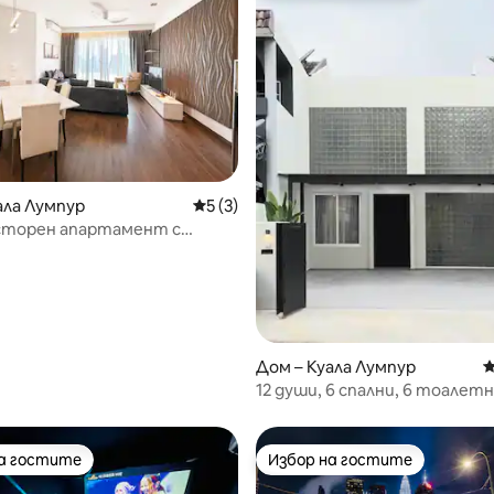
от 5, 26 отзива
ала Лумпур
Средна оценка: 5 от 5, 3 отзива
5 (3)
осторен апартамент с
 – на 2 минути пеша от Куала
Сити Център
Дом – Куала Лумпур
С
12 души, 6 спални, 6 тоалет
TheGlassHouse 玻璃屋Bangsar
на гостите
Избор на гостите
на гостите
Избор на гостите