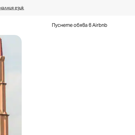
налния език
Пуснете обява в Airbnb