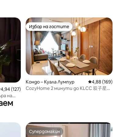
Избор на гостите
Избор на гостите
Кондо – Куала Лумпур
Средна оценка: 4,88 
4,88 (169)
CozyHome 2 минути до KLCC 双子星塔
редна оценка: 4,94 от 5, 127 отзива
4,94 (127)
(1 – 5 души)
ра на
аем
 Heaven
Супердомакин
Супердомакин