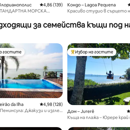
т 5, 121 отзива
Флорианополис
Средна оценка: 4,86 от 5, 139 отзива
4,86 (139)
Кондо – Lagoa Pequena
С
СТАНДАРТНА МОРСКА
Красиво студио в сърцето 
ЧАСТ НА FLORIPA AP
Кампече
дходящи за семейства къщи под н
на гостите
Избор на гостите
на гостите
Най-популярен избор на гос
т 5, 102 отзива
irão da Ilha
Средна оценка: 4,98 от 5, 128 отзива
4,98 (128)
 Пенинсула: Джакузи и изглед
Дом – Jurerê
С
ето!
Къща на плажа – Юрере кра
– Крак в пясъка