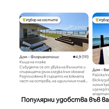
Избор на гостите
Избор
Най-популярен избор на гостите
Най-поп
Дом – Флорианополис
Средна оценка: 4,9 
4,9 (111)
Къща на плажа
Събудете се от звука на вълните и
Дом – Bar
спиращата дъха гледка към океана!
Райска к
Разположена в сърцето на южната
изглед 
Ексклузи
част на острова, на идиличния плаж
линия кр
Кампече, тази къща на брега на
изглед к
морето предлага уникално
апартаме
изживяване. Потопете се в
Популярни удобства във вак
директен
кристално чистите води на Кампече
уникален
или се отпуснете под звука на
с 4 клима
вълните, докато се наслаждавате на