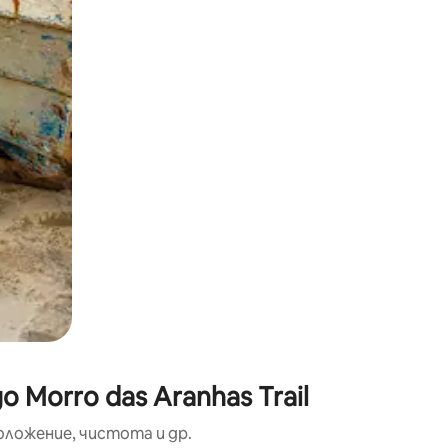
окосване или плъзгане.
Morro das Aranhas Trail
оложение, чистота и др.