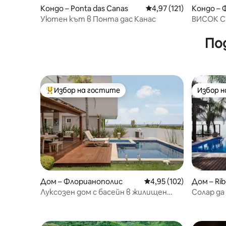
Кондо – Ponta das Canas
Средна оценка: 4,97 о
4,97 (121)
Кондо – 
Уютен кът в Понта дас Канас
ВИСОК 
ПРЕДНА 
По
Избор на гостите
Избор 
Най-популярен избор на гостите
Избор 
Дом – Флорианополис
Средна оценка: 4,95 о
4,95 (102)
Дом – Ribe
Луксозен дом с басейн в жилищен
Солар да
блок на брега на океана!
към мор