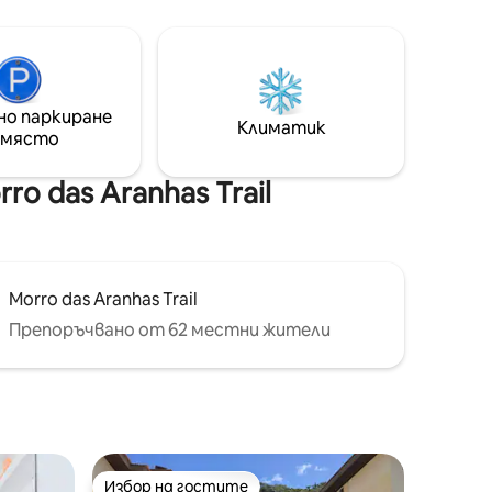
метра от Lagoa da Conceição, в
азари,
началото на пътеката към Коста да
ти
Лагоа. Панорамна, романтична къща,
нтернет
идеална за двойки. На 5 минути с кола
л и
до центъра на лагуната. На 15/20
минути с кола до плажа Моле/
но паркиране
Климатик
. Чакам
Жоакина/Галета/Бара.
 място
o das Aranhas Trail
Morro das Aranhas Trail
Препоръчвано от 62 местни жители
Избор на гостите