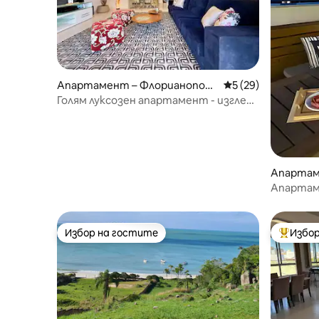
Апартамент – Флорианополи
Средна оценка: 5 
5 (29)
с
Голям луксозен апартамент - изглед
към плажа
Апартам
полис
Апартаме
от море
Избор на гостите
Избор
Избор на гостите
Най-поп