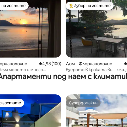
 на гостите
Избор на гостите
улярен избор на гостите
Най-популярен избор на гос
т 5, 123 отзива
лорианополис
Средна оценка: 4,93 от 5, 100 отзива
4,93 (100)
Дом – Флорианополис
С
 към морето и много
Езерото в краката ви – къща
Апартаменти под наем с климати
 красота!
предлагана само от Airbnb
на гостите
Супердомакин
на гостите
Супердомакин