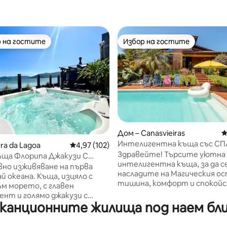
 на гостите
Избор на гостите
улярен избор на гостите
Избор на гостите
от 5, 111 отзива
Дом – Canasvieiras
С
Интелигентна къща със СП
ra da Lagoa
Средна оценка: 4,97 от 5, 102 отзива
4,97 (102)
басейн, Alexa и караоке
Здравейте! Търсите уютна
ъща Флорипа Джакузи С
интелигентна къща, за да с
към морето
вно изживяване на първа
насладите на Магическия ос
ай океана. Къща, изцяло с
тишина, комфорт и спокой
ъм морето, с главен
Намерихте го! Насладете се
нт и голямо джакузи с
басейна и СПА центъра. Ра
анционните жилища под наем близо
 изглед към лагуната и
на плажа Кашоейра до Бом Хе
 залез. Изискана резиденция
с чисти води, фин пясък и п
тизирани спални (2 с баня +