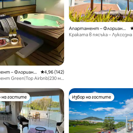
Апартамент – Флорианоп
С
олис
Краката в пясъка – Луксозна 
от 5, 29 отзива
изглед
ент – Флориано
Средна оценка: 4,96 от 5, 142 отзива
4,96 (142)
нт Green|Top Airbnb|230 м
то| 2 апартамента|Джакузи
 на гостите
Избор на гостите
улярен избор на гостите
Избор на гостите