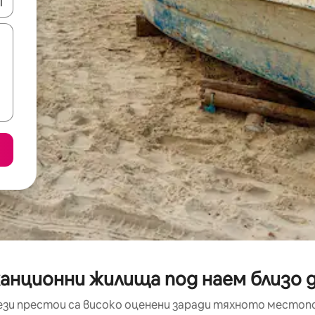
е клавишите със стрелки нагоре и надолу или навигирайте с д
анционни жилища под наем близо до 
ези престои са високо оценени заради тяхното местоп