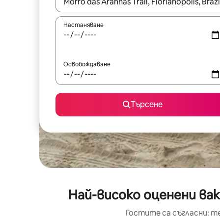
Когато резултатите се покажат, използвайт
Настаняване
Освобождаване
Търсене
Най-високо оценени вак
Гостите са съгласни: т