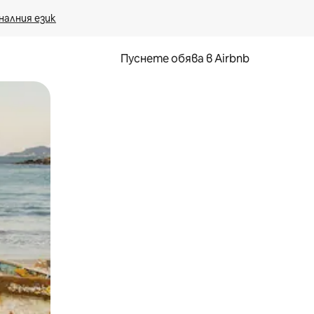
налния език
Пуснете обява в Airbnb