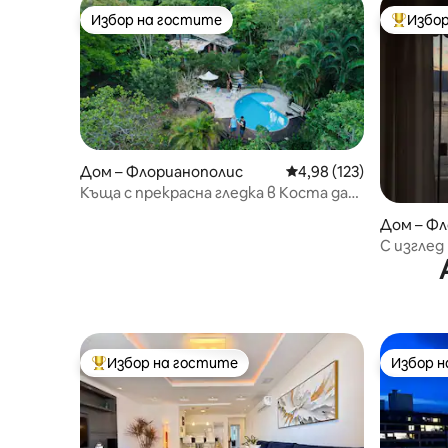
Избор на гостите
Избор
Избор на гостите
Най-поп
Дом – Флорианополис
Средна оценка: 4,98 о
4,98 (123)
Къща с прекрасна гледка в Коста да
Лагоа
Дом – Ф
С изглед
природна
Избор на гостите
Избор 
Най-популярен избор на гостите
Избор 