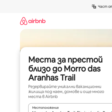
Пропускане
Част от
към
съдържанието
Места за престой
близо до Morro das
Aranhas Trail
Резервирайте уникални ваканционни
жилища под наем, домове и още много
места в Airbnb
Местоположение