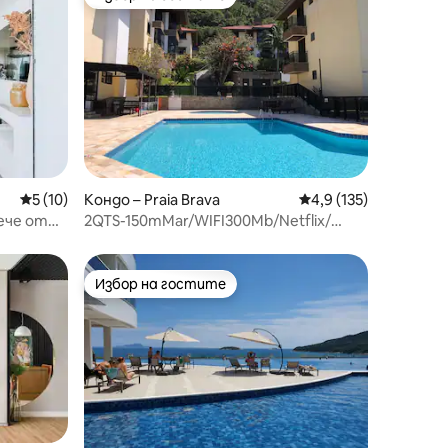
тите
Избор на гостите
Средна оценка: 5 от 5, 10 отзива
5 (10)
Кондо – Praia Brava
Средна оценка: 4,9 
4,9 (135)
ече от
2QTS-150mMar/WIFI300Mb/Netflix/
КЛИМАТИК/ДОМАШНИ ЛЮБИМЦИ/
Тенис
Избор на гостите
тите
Избор на гостите