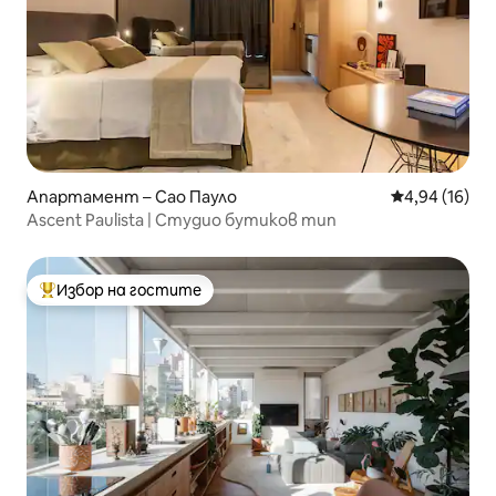
Апартамент – Сао Пауло
Средна оценк
4,94 (16)
Ascent Paulista | Студио бутиков тип
Избор на гостите
Най-популярен избор на гостите