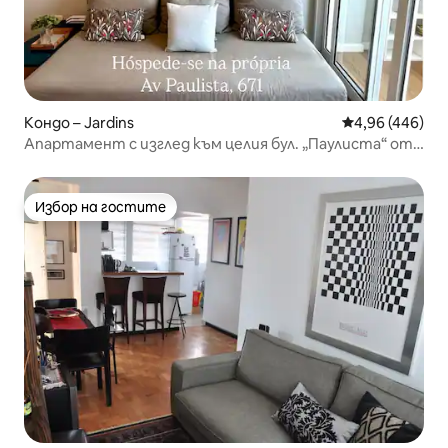
Кондо – Jardins
Средна оценка
4,96 (446)
Апартамент с изглед към целия бул. „Паулиста“ от
20-ия етаж
Избор на гостите
Избор на гостите