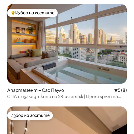
Избор на гостите
Най-популярен избор на гостите
Апартамент – Сао Пауло
Средна о
5 (8)
СПА с изглед + кино на 23-ия етаж | Центърът на
Сао Пауло
Избор на гостите
Избор на гостите