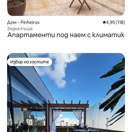
Дом – Pinheiros
Средна оценка
4,95 (118)
Задна къща
Апартаменти под наем с климатик
Избор на гостите
Избор на гостите