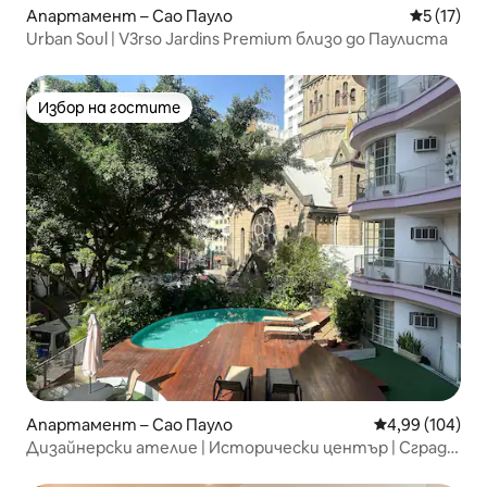
Апартамент – Сао Пауло
Средна оц
5 (17)
Urban Soul | V3rso Jardins Premium близо до Паулиста
Избор на гостите
Избор на гостите
Апартамент – Сао Пауло
Средна оценка
4,99 (104)
Дизайнерски ателие | Исторически център | Сграда
в стил ар деко