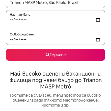
Когато резултатите се покажат, използвайте клавишите 
Настаняване
Освобождаване
Търсене
Най-високо оценени ваканционни
жилища под наем близо до Trianon
MASP Metrô
Гостите са съгласни: тези престои са високо
оценени заради тяхното местоположение,
чистота и др.