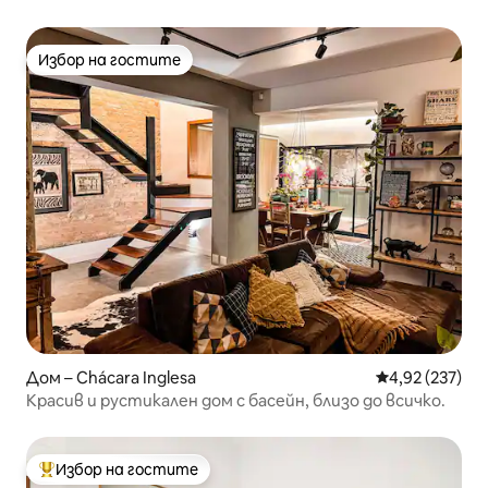
Избор на гостите
Избор на гостите
Дом – Chácara Inglesa
Средна оценка
4,92 (237)
Красив и рустикален дом с басейн, близо до всичко.
Избор на гостите
Най-популярен избор на гостите