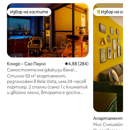
Избор на гостите
Избор на гос
Избор на гостите
Най-популярен 
Кондо – Сао Пауло
Средна оценка: 4,88 от 5, 284
4,88 (284)
Самостоятелна джакузи вана!
Страхотна гледка към града! Menvik
Стилно 50 м² апартамент,
Homes
разположен в Bela Vista, има 24-часов
портиер. 2 спални (само 1 с климатик
и двойно легло, втората е доста
малка и може да се използва като
офис, като се постави двойно
разтегателно диванче) и 1 баня. С
невероятни гледки от всеки
Апартамент – Bel
прозорец, това е чудесно място за
Мис Съншайн Ав
работа и почивка. Частната джет-