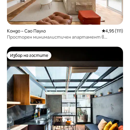
Кондо – Сао Пауло
Средна оценк
4,95 (111)
Просторен минималистичен апартамент в
сърцето на Жардинс
Избор на гостите
Избор на гостите