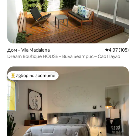
Дом – Vila Madalena
Средна оценка
4,97 (105)
Dream Boutique HOUSE – Вила Беатрис – Сао Пауло
Избор на гостите
Най-популярен избор на гостите