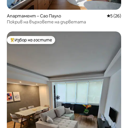
Апартамент – Сао Пауло
Средна оц
5 (26)
Покрив на върховете на дърветата
Избор на гостите
Най-популярен избор на гостите