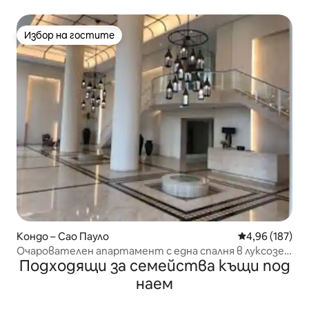
Избор на гостите
Избор на гостите
Кондо – Сао Пауло
Средна оценка
4,96 (187)
Очарователен апартамент с една спалня в луксозен
Подходящи за семейства къщи под
комплекс.
наем