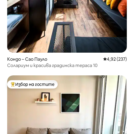
Кондо – Сао Пауло
Средна оценка
4,92 (237)
Солариум и красива градинска тераса 10
Избор на гостите
Най-популярен избор на гостите