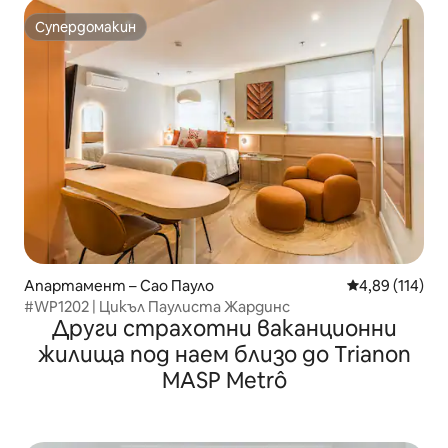
Супердомакин
Супердомакин
Апартамент – Сао Пауло
Средна оценка
4,89 (114)
#WP1202 | Цикъл Паулиста Жардинс
Други страхотни ваканционни
жилища под наем близо до Trianon
MASP Metrô