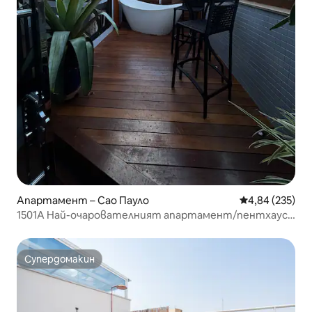
Апартамент – Сао Пауло
Средна оценка
4,84 (235)
1501A Най-очарователният апартамент/пентхаус
в Жардинс!
Супердомакин
Супердомакин