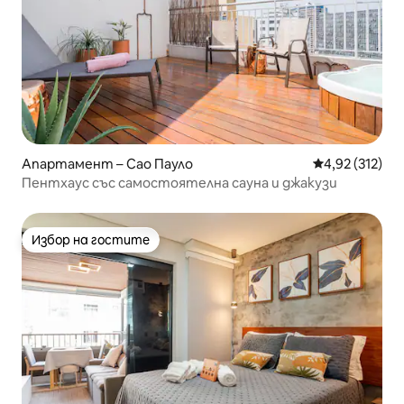
Апартамент – Сао Пауло
Средна оценка
4,92 (312)
Пентхаус със самостоятелна сауна и джакузи
Избор на гостите
Избор на гостите