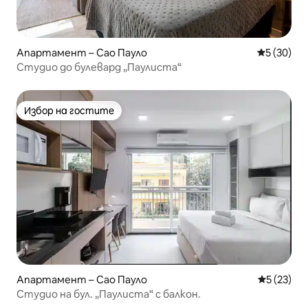
Апартамент – Сао Пауло
Средна оц
5 (30)
Студио до булевард „Паулиста“
Избор на гостите
Избор на гостите
Апартамент – Сао Пауло
Средна оц
5 (23)
Студио на бул. „Паулиста“ с балкон.