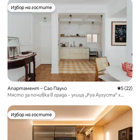
Избор на гостите
Избор на гостите
Апартамент – Сао Пауло
Средна оц
5 (22)
Място за почивка в града – улица „Руа Аугуста“ x
„Паулиста“
Избор на гостите
Избор на гостите