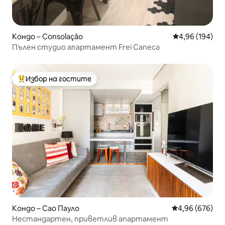
Кондо – Consolação
Средна оценка
4,96 (194)
Пълен студио апартамент Frei Caneca
Избор на гостите
Най-популярен избор на гостите
Кондо – Сао Пауло
Средна оценка
4,96 (676)
Нестандартен, приветлив апартамент