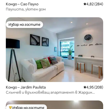
Кондо – Сао Пауло
Средна оценка
4,82 (284)
Паулиста, уютен дом
Избор на гостите
Избор на гостите
Кондо – Jardim Paulista
Средна оценка
4,95 (208)
Слънчев и вдъхновяващ апартамент в Жардин
Паулиста
Избор на гостите