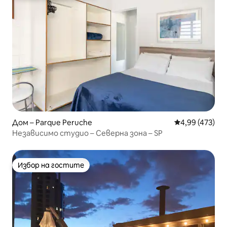
Дом – Parque Peruche
Средна оценка
4,99 (473)
Независимо студио – Северна зона – SP
Избор на гостите
Избор на гостите