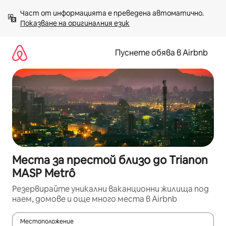
Пропускане
Част от информацията е преведена автоматично. 
към
Показване на оригиналния език
съдържанието
Пуснете обява в Airbnb
Места за престой близо до Trianon
MASP Metrô
Резервирайте уникални ваканционни жилища под
наем, домове и още много места в Airbnb
Местоположение