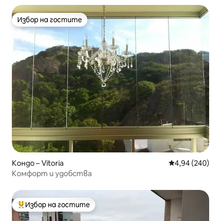
Избор на гостите
Избор на гостите
Кондо – Vitoria
Средна оценка
4,94 (240)
Комфорт и удобства
Избор на гостите
Най-популярен избор на гостите