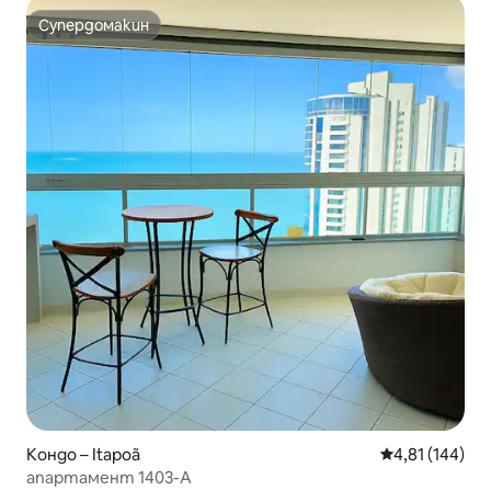
Супердомакин
Супердомакин
Кондо – Itapoã
Средна оценка
4,81 (144)
апартамент 1403-А