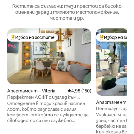
Гостите са съгласни: тези престои са високо
оценени заради тяхното местоположение,
чистота и др.
Избор на гостите
Избор на гос
Най-популярен избор на гостите
Най-популярен 
Апартамент – Vitoria
Средна оценка: 4,98 от 5, 150
4,98 (150)
Перфектен ЛОФТ с изглед към
Апартамент – Sa
морето!
Отседнете в този красив частен
na
Пентхаус с изгл
лофт, който разполага с целия
Енсеада
Уникален линеен
комфорт, от който се нуждаете за
зона, частен бас
свободното си или служебно
барбекю на газ, 
пътуване във Витория Разположен
към океана Всек
срещу плажа Камбури, той има лесен