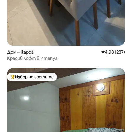
Дом – Itapoã
Средна оценка
4,98 (237)
Красив лофт в Итапуа
Избор на гостите
Най-популярен избор на гостите