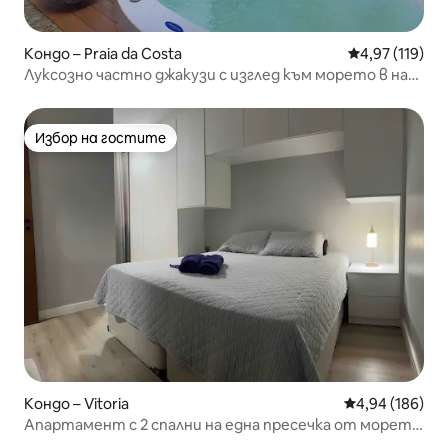
Кондо – Praia da Costa
Средна оценка
4,97 (119)
Луксозно частно джакузи с изглед към морето в най-
добрия пентхаус
Избор на гостите
Избор на гостите
Кондо – Vitoria
Средна оценка
4,94 (186)
Апартамент с 2 спални на една пресечка от морето
в Жардин Камбури