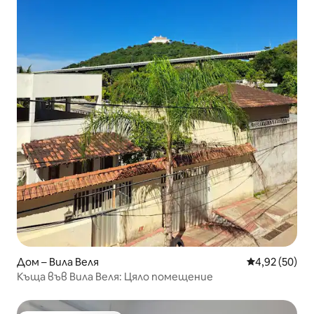
Дом – Вила Веля
Средна оценк
4,92 (50)
Къща във Вила Веля: Цяло помещение