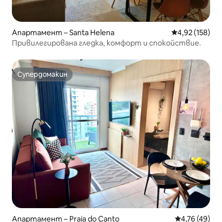
Апартамент – Santa Helena
Средна оценка
4,92 (158)
Привилегирована гледка, комфорт и спокойствие.
Супердомакин
Супердомакин
Апартамент – Praia do Canto
Средна оценк
4,76 (49)