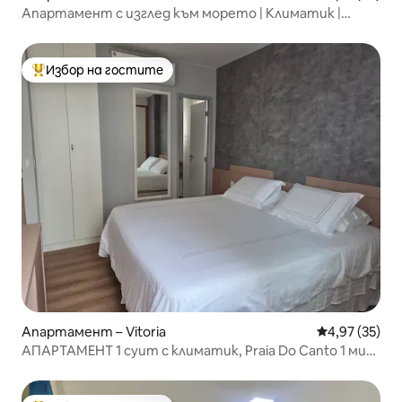
Апартамент с изглед към морето | Климатик |
Гараж | Легло „Queen size“ | Асансьор
Избор на гостите
Най-популярен избор на гостите
Апартамент – Vitoria
Средна оценк
4,97 (35)
АПАРТАМЕНТ 1 суит с климатик, Praia Do Canto 1 мин
до плажа.