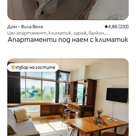
Дом – Вила Веля
Средна оценка
4,86 (233)
Цял апартамент, климатик, гараж, балкон,
Апартаменти под наем с климатик
апартамент 106
Избор на гостите
Най-популярен избор на гостите