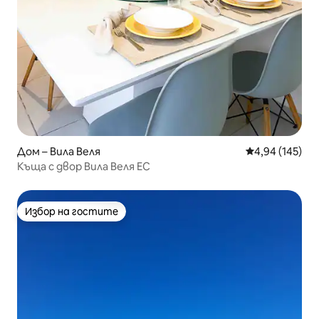
Дом – Вила Веля
Средна оценка
4,94 (145)
Къща с двор Вила Веля ЕС
Избор на гостите
Избор на гостите