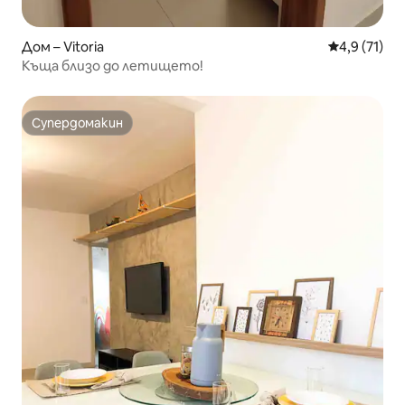
Дом – Vitoria
Средна оцен
4,9 (71)
Къща близо до летището!
Супердомакин
Супердомакин