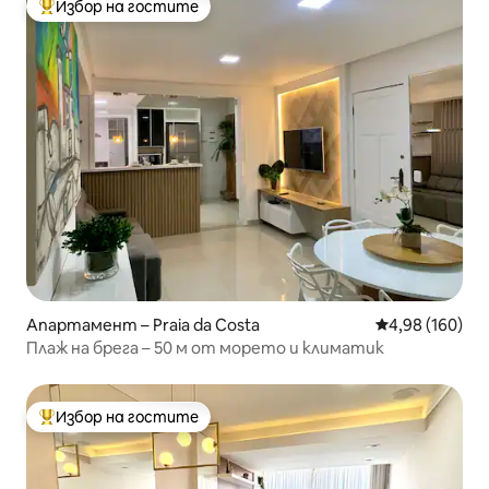
Избор на гостите
Най-популярен избор на гостите
Апартамент – Praia da Costa
Средна оценка
4,98 (160)
Плаж на брега – 50 м от морето и климатик
Избор на гостите
Най-популярен избор на гостите