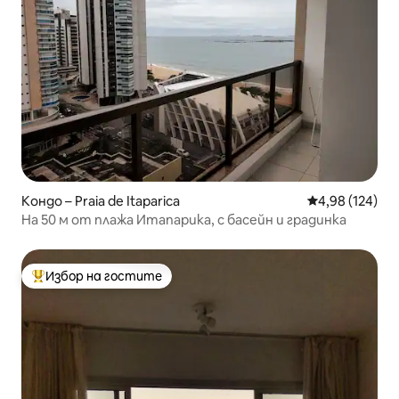
Кондо – Praia de Itaparica
Средна оценка
4,98 (124)
На 50 м от плажа Итапарика, с басейн и градинка
Избор на гостите
Най-популярен избор на гостите