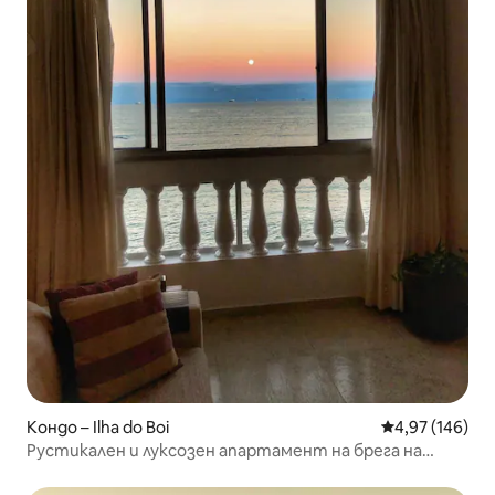
Кондо – Ilha do Boi
Средна оценка
4,97 (146)
Рустикален и луксозен апартамент на брега на
морето