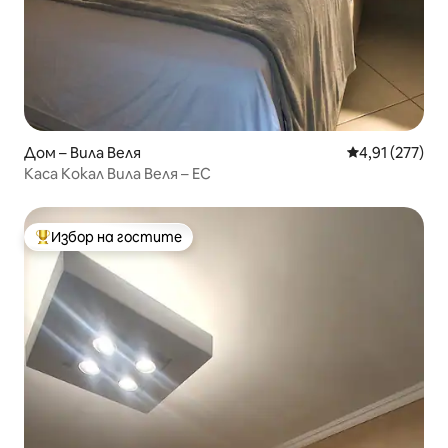
Дом – Вила Веля
Средна оценка
4,91 (277)
Каса Кокал Вила Веля – ЕС
Избор на гостите
Най-популярен избор на гостите