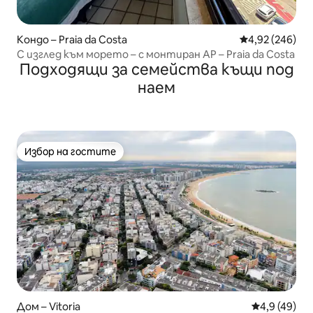
Кондо – Praia da Costa
Средна оценка
4,92 (246)
С изглед към морето – с монтиран AP – Praia da Costa
Подходящи за семейства къщи под
наем
Избор на гостите
Избор на гостите
Дом – Vitoria
Средна оцен
4,9 (49)