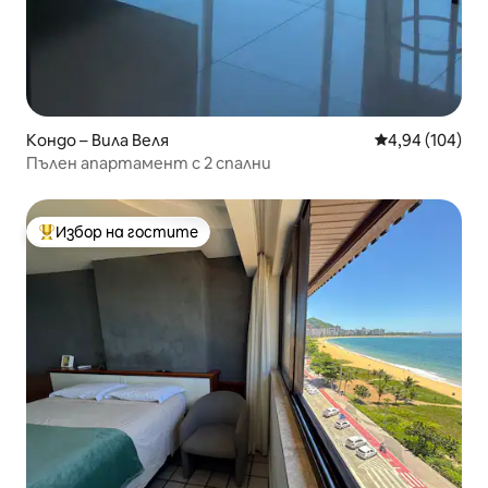
Кондо – Вила Веля
Средна оценка
4,94 (104)
Пълен апартамент с 2 спални
Избор на гостите
Най-популярен избор на гостите