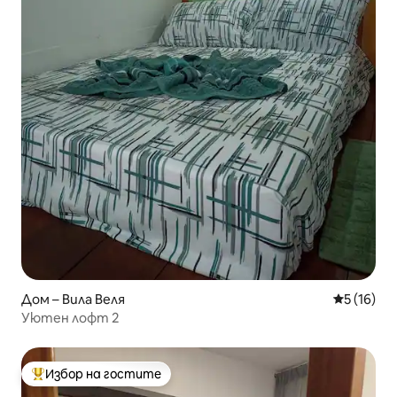
Дом – Вила Веля
Средна оц
5 (16)
Уютен лофт 2
Избор на гостите
Най-популярен избор на гостите