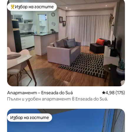
Избор на гостите
Най-популярен избор на гостите
Апартамент – Enseada do Suá
Средна оценка
4,98 (175)
Пълен и удобен апартамент в Enseada do Suá.
Избор на гостите
Избор на гостите