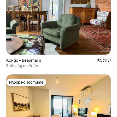
Кондо – Beaumaris
Средна оце
5 (113)
Бейсайд он Кийс
Избор на гостите
Избор на гостите