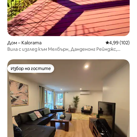
Дом – Kalorama
Средна оценка
4,99 (102)
Вила с изглед към Мелбърн, Данденонг Рейнджс,
Австралия
Избор на гостите
Избор на гостите