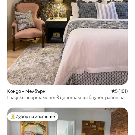
Кондо – Мелбърн
Средна оце
5 (101)
Градски апартамент в централния бизнес район на
улица Колинс
Избор на гостите
Най-популярен избор на гостите