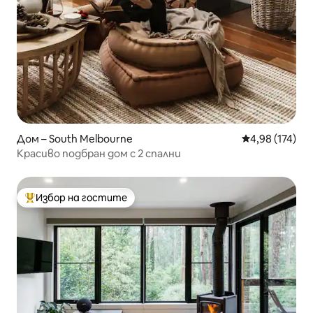
Дом – South Melbourne
Средна оценка
4,98 (174)
Красиво подбран дом с 2 спални
Избор на гостите
Най-популярен избор на гостите