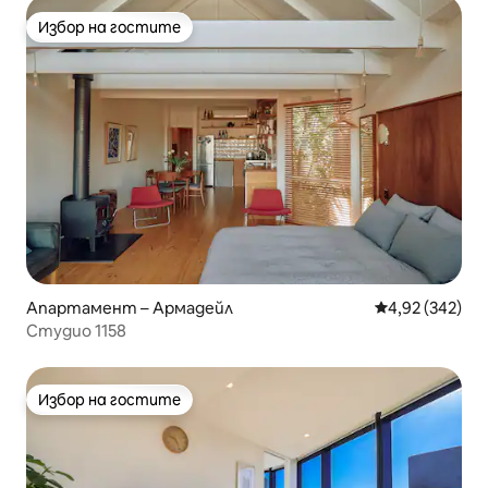
Избор на гостите
Избор на гостите
Апартамент – Армадейл
Средна оценка
4,92 (342)
Студио 1158
Избор на гостите
Избор на гостите