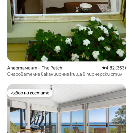
Апартамент – The Patch
Средна оценка
4,82 (363)
Очарователна ваканционна къща в пионерски стил
Избор на гостите
Избор на гостите