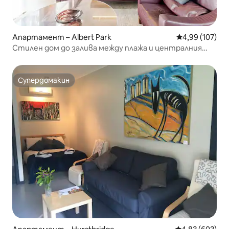
Апартамент – Albert Park
Средна оценка
4,99 (107)
Стилен дом до залива между плажа и централния
бизнес район
Супердомакин
Супердомакин