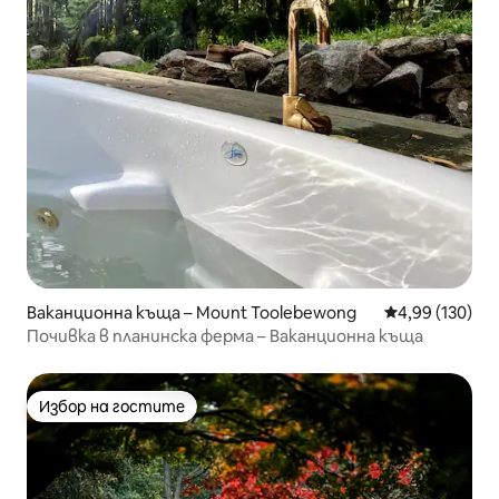
Ваканционна къща – Mount Toolebewong
Средна оценка
4,99 (130)
Почивка в планинска ферма – Ваканционна къща
Избор на гостите
Избор на гостите