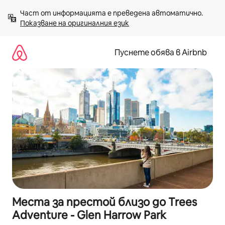
Пропускане
Част от информацията е преведена автоматично. 
към
Показване на оригиналния език
съдържанието
Пуснете обява в Airbnb
Места за престой близо до Trees
Adventure - Glen Harrow Park