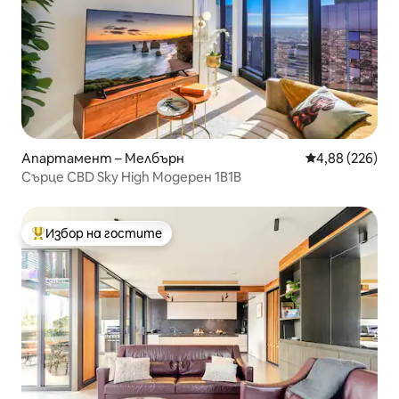
Апартамент – Мелбърн
Средна оценка
4,88 (226)
Сърце CBD Sky High Модерен 1B1B
Избор на гостите
Най-популярен избор на гостите