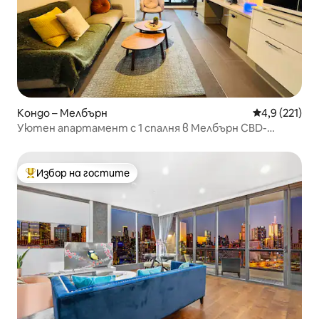
Кондо – Мелбърн
Средна оценк
4,9 (221)
Уютен апартамент с 1 спалня в Мелбърн CBD-
Southern Cross stn
Избор на гостите
Най-популярен избор на гостите