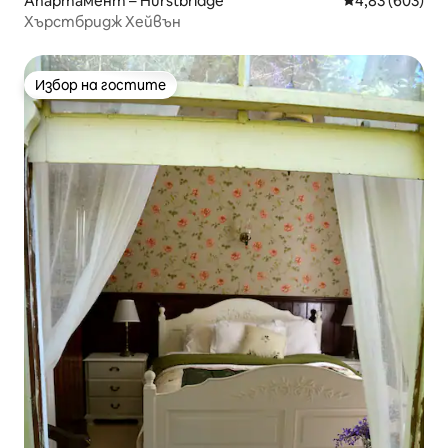
Апартамент – Hurstbridge
Средна оценка
4,83 (603)
Хърстбридж Хейвън
Избор на гостите
Избор на гостите