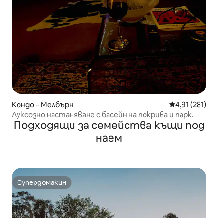
Кондо – Мелбърн
Средна оценка
4,91 (281)
Луксозно настаняване с басейн на покрива и парк.
Подходящи за семейства къщи под
наем
Супердомакин
Супердомакин