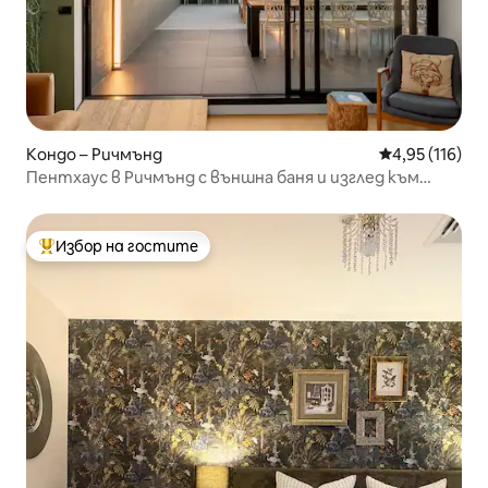
Кондо – Ричмънд
Средна оценка
4,95 (116)
Пентхаус в Ричмънд с външна баня и изглед към
града
Избор на гостите
Най-популярен избор на гостите