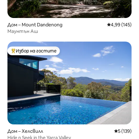
Дом – Mount Dandenong
Средна оценка
4,99 (145)
Маунтън Аш
Избор на гостите
Най-популярен избор на гостите
Дом – Хелсвилл
Средна оце
5 (139)
Hide n Seek in the Yarra Valley