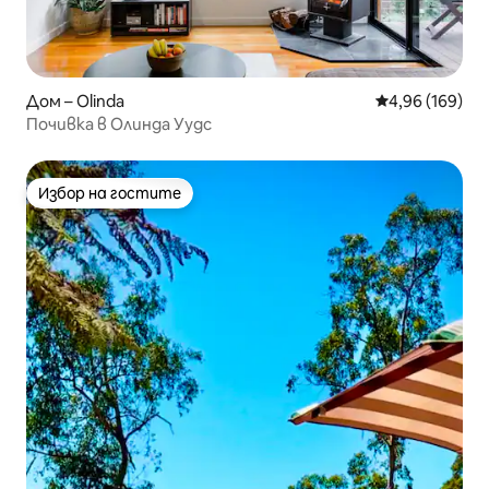
Дом – Olinda
Средна оценка
4,96 (169)
Почивка в Олинда Уудс
Избор на гостите
Избор на гостите