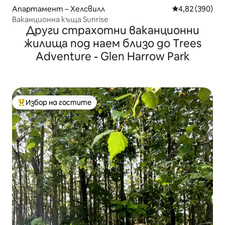
Апартамент – Хелсвилл
Средна оценка
4,82 (390)
Ваканционна къща Sunrise
Други страхотни ваканционни
жилища под наем близо до Trees
Adventure - Glen Harrow Park
Избор на гостите
Най-популярен избор на гостите