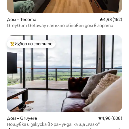
Дом – Tecoma
Средна оценка
4,93 (162)
GreyGum Getaway напълно обновен дом в гората
Избор на гостите
Най-популярен избор на гостите
Дом – Gruyere
Средна оценка
4,96 (608)
Нощувка и закуска в Ярамунда: къща „Уагю“