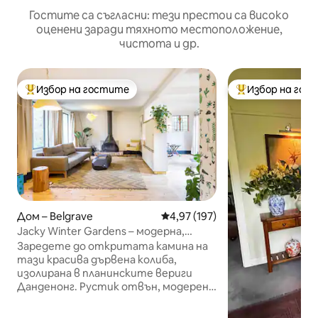
Гостите са съгласни: тези престои са високо
оценени заради тяхното местоположение,
чистота и др.
Избор на гостите
Избор на гос
Най-популярен избор на гостите
Най-популярен 
Дом – Belgrave
Средна оценка: 4,97 от 5, 197
4,97 (197)
Jacky Winter Gardens – модерна,
артистична хижа близо до поток
Заредете до откритата камина на
тази красива дървена колиба,
изолирана в планинските вериги
Данденонг. Рустик отвън, модерен
отвътре, това спокойно
пространство вдъхновява