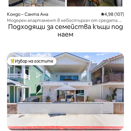
Кондо – Санта Ана
Средна оценка
4,98 (107)
Модерен апартамент в небостъргач от средата на
Подходящи за семейства къщи под
века | Гледки към града
наем
Избор на гостите
Най-популярен избор на гостите