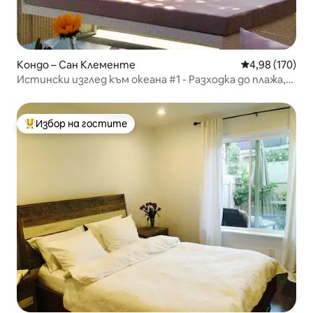
Кондо – Сан Клементе
Средна оценка
4,98 (170)
Истински изглед към океана #1 - Разходка до плажа,
града и кея
Избор на гостите
Най-популярен избор на гостите