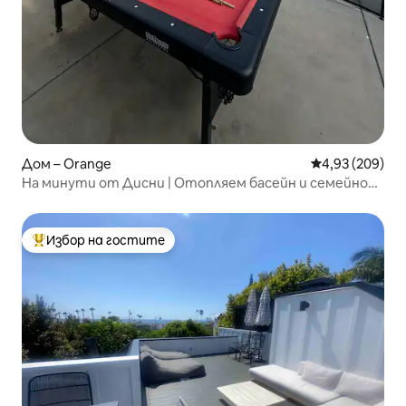
Дом – Orange
Средна оценка
4,93 (209)
На минути от Дисни | Отопляем басейн и семейно
забавление
Избор на гостите
Най-популярен избор на гостите