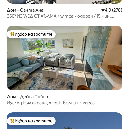
Дом – Санта Ана
Средна оценк
4,9 (278)
360° ИЗГЛЕД ОТ ХЪЛМА / ултра модерен / 15 мин.
ДИСНИ
Избор на гостите
Най-популярен избор на гостите
Дом – Дейна Пойнт
Изглед към океана, пясък, вълни и чудеса
Избор на гостите
Най-популярен избор на гостите