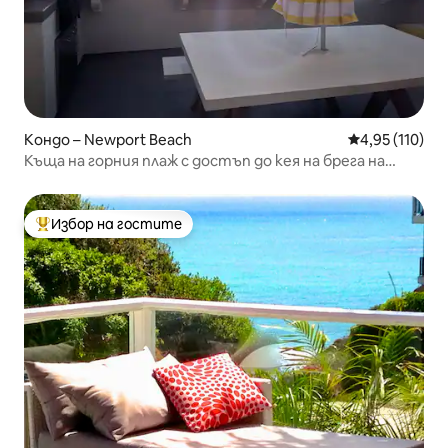
Кондо – Newport Beach
Средна оценка
4,95 (110)
Къща на горния плаж с достъп до кея на брега на
океана
Избор на гостите
Най-популярен избор на гостите