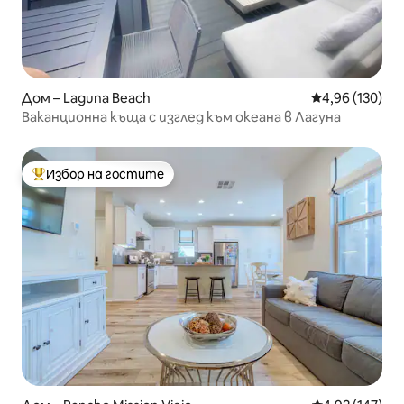
Дом – Laguna Beach
Средна оценка
4,96 (130)
Ваканционна къща с изглед към океана в Лагуна
Избор на гостите
Най-популярен избор на гостите