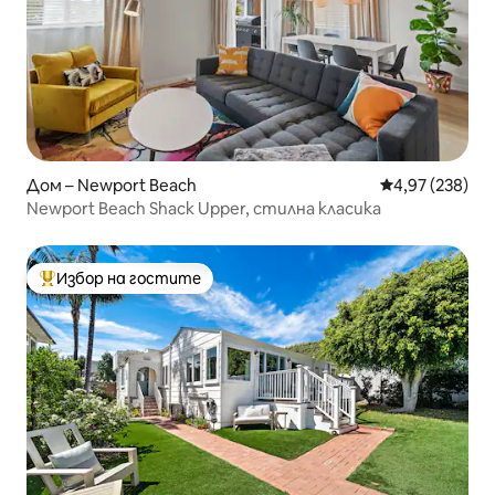
Дом – Newport Beach
Средна оценка
4,97 (238)
Newport Beach Shack Upper, стилна класика
Избор на гостите
Най-популярен избор на гостите