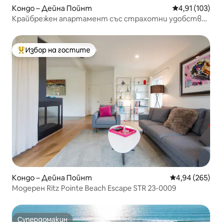
Кондо – Дейна Пойнт
Средна оценка
4,91 (103)
Крайбрежен апартамент със страхотни удобства,
пешеходен достъп до плажа
Избор на гостите
Най-популярен избор на гостите
Кондо – Дейна Пойнт
Средна оценка
4,94 (265)
Модерен Ritz Pointe Beach Escape STR 23-0009
Супердомакин