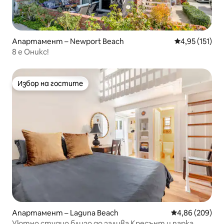
Апартамент – Newport Beach
Средна оценка
4,95 (151)
8 е Оникс!
Избор на гостите
Избор на гостите
Апартамент – Laguna Beach
Средна оценка
4,86 (209)
Уютно студио близо до залива Кресънт и парка