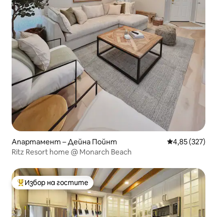
Апартамент – Дейна Пойнт
Средна оценка
4,85 (327)
Ritz Resort home @ Monarch Beach
Избор на гостите
Най-популярен избор на гостите