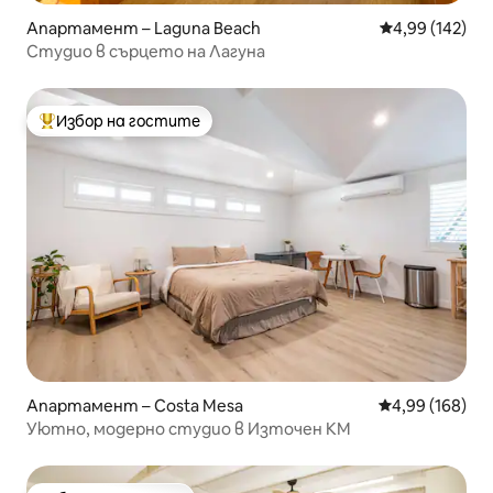
Апартамент – Laguna Beach
Средна оценка
4,99 (142)
Студио в сърцето на Лагуна
Избор на гостите
Най-популярен избор на гостите
Апартамент – Costa Mesa
Средна оценка
4,99 (168)
Уютно, модерно студио в Източен КМ