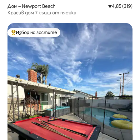
Дом – Newport Beach
Средна оценка
4,85 (319)
Красив дом 7 къщи от пясъка
Избор на гостите
Най-популярен избор на гостите