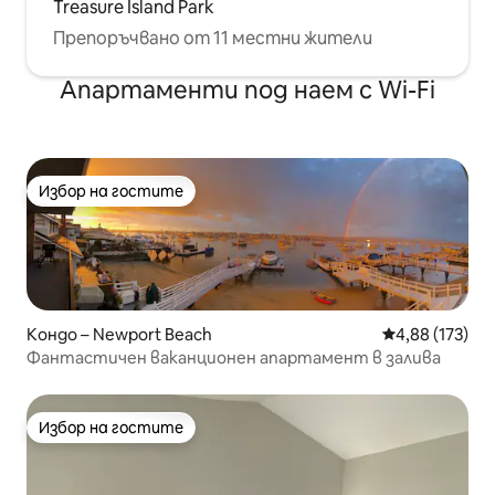
Treasure Island Park
Препоръчвано от 11 местни жители
Апартаменти под наем с Wi-Fi
Избор на гостите
Избор на гостите
Кондо – Newport Beach
Средна оценка
4,88 (173)
Фантастичен ваканционен апартамент в залива
Избор на гостите
Избор на гостите