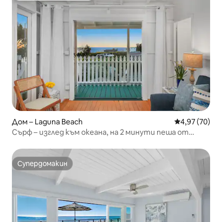
Дом – Laguna Beach
Средна оценк
4,97 (70)
Сърф – изглед към океана, на 2 минути пеша от
плажа Виктория
Супердомакин
Супердомакин