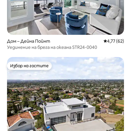
Дом – Дейна Пойнт
Средна оценк
4,77 (62)
Уединение на брега на океана STR24-0040
Избор на гостите
Избор на гостите