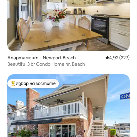
Апартамент – Newport Beach
Средна оценка
4,92 (227)
Beautiful 3 br Condo Home nr. Beach
Избор на гостите
Най-популярен избор на гостите