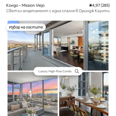
Кондо – Mission Viejo
Средна оценка
4,97 (285)
Светъл апартамент с една спалня в Ориндж Каунти
Избор на гостите
Избор на гостите