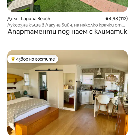
Дом – Laguna Beach
Средна оценка
4,93 (112)
Луксозна къща в Лагуна Бийч, на няколко крачки от
Апартаменти под наем с климатик
пясъка!
Избор на гостите
Най-популярен избор на гостите