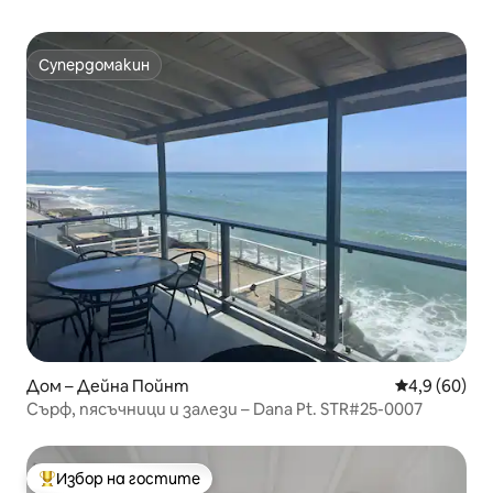
Супердомакин
Супердомакин
Дом – Дейна Пойнт
Средна оцен
4,9 (60)
Сърф, пясъчници и залези – Dana Pt. STR#25-0007
Избор на гостите
Най-популярен избор на гостите