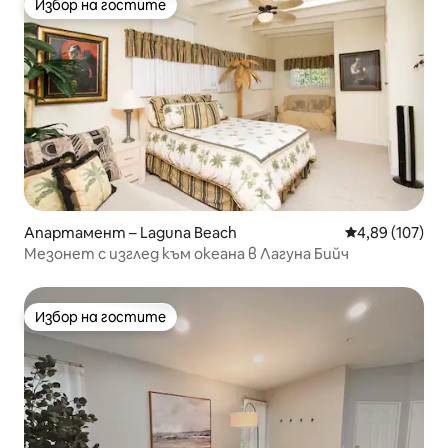
Избор на гостите
Избор на гостите
Апартамент – Laguna Beach
Средна оценка
4,89 (107)
Мезонет с изглед към океана в Лагуна Бийч
Избор на гостите
Избор на гостите