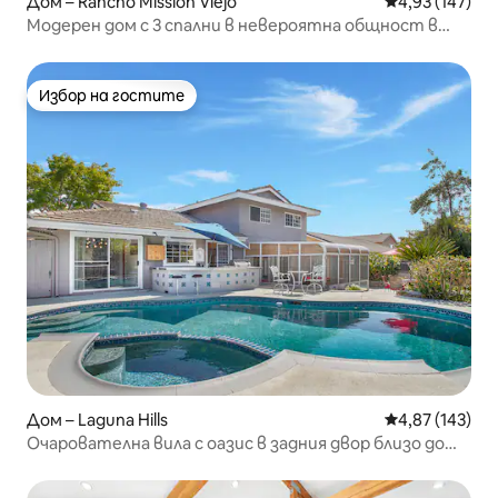
Дом – Rancho Mission Viejo
Средна оценка
4,93 (147)
Модерен дом с 3 спални в невероятна общност в
курортен стил
Избор на гостите
Избор на гостите
Дом – Laguna Hills
Средна оценка
4,87 (143)
Очарователна вила с оазис в задния двор близо до
плажа