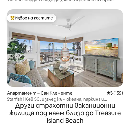
Хайслър!
Избор на гостите
Най-популярен избор на гостите
Апартамент – Сан Клементе
Средна оце
5 (159)
Starfish | Кей SC, изглед към океана, паркинг и
Други страхотни ваканционни
климатик
жилища под наем близо до Treasure
Island Beach