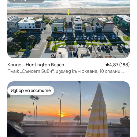
Супердомакин
Кондо – Huntington Beach
Средна оценка
4,87 (188)
Плаж „Сънсет Бийч“, изглед към океана, 10 спални
места
Избор на гостите
Избор на гостите