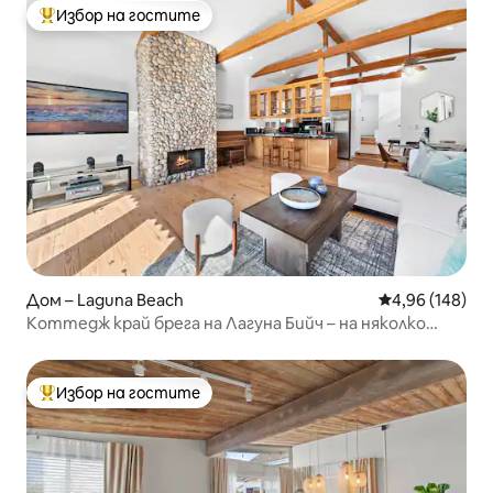
Избор на гостите
Най-популярен избор на гостите
Дом – Laguna Beach
Средна оценка
4,96 (148)
Коттедж край брега на Лагуна Бийч – на няколко
крачки от плажа!
Избор на гостите
Най-популярен избор на гостите