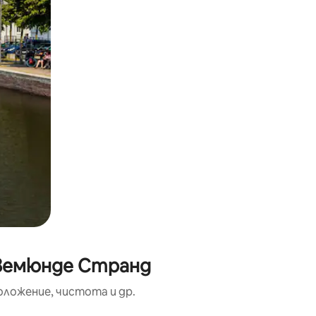
авемюнде Странд
оложение, чистота и др.