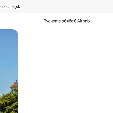
налния език
Пуснете обява в Airbnb
окосване или плъзгане.