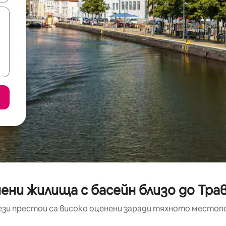
нени жилища с басейн близо до Тр
ези престои са високо оценени заради тяхното местоп