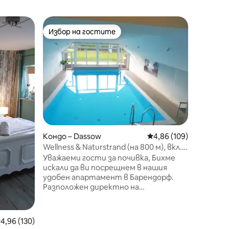
Апартам
Избор на гостите
Суперд
тите
Избор на гостите
Суперд
Спокоен
море | Б
Сърдечн
Директн
само на
природн
се нами
Балтийск
заявка). В вътрешния плувен басейн с
простор
релакс н
Кондо – Dassow
Средна оценка: 4,86 
4,86 (109)
през зи
Простор
Wellness & Naturstrand (на 800 м), вкл.
барбекю и и
басейн
Уважаеми гости за почивка, Бихме
спокойс
искали да ви посрещнем в нашия
провинц
удобен апартамент в Барендорф.
и суетат
Разположен директно на
естествения плаж на Балтийско
море, тихо и подходящо за
семейства, нашето модерно
редна оценка: 4,96 от 5, 130 отзива
4,96 (130)
настаняване предлага страхотно