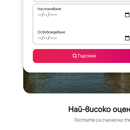
Настаняване
Освобождаване
Търсене
Най-високо оце
Гостите са съгласни: т