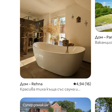
Дом – Par
Ваканцио
ваканци
Дом – Rehna
Средна оценка: 4,94 
4,94 (16)
Красива тиха къща със сауна и
хидромасажна вана
Супердомакин
Супердомакин