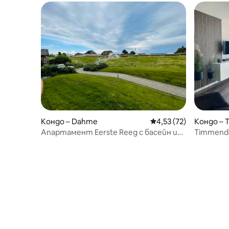
Кондо – Dahme
Средна оценка: 4,53 
4,53 (72)
Кондо –
Апартамент Eerste Reeg с басейн и
Timmendo
сауна
апартам