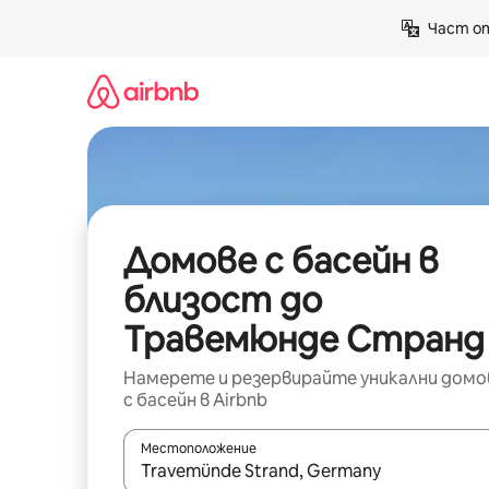
Пропускане
Част от
към
съдържанието
Домове с басейн в
близост до
Травемюнде Странд
Намерете и резервирайте уникални домо
с басейн в Airbnb
Местоположение
Когато резултатите се покажат, използвайт