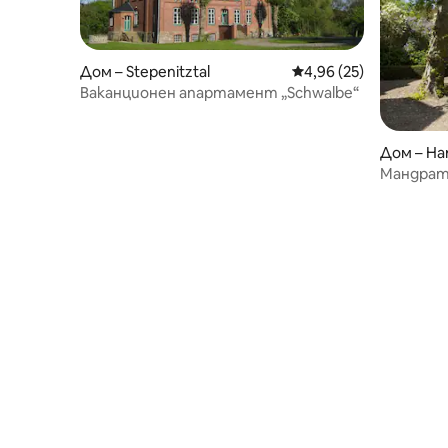
Дом – Stepenitztal
Средна оценка: 4,96 
4,96 (25)
Ваканционен апартамент „Schwalbe“
Дом – Ha
Мандрата
близо до