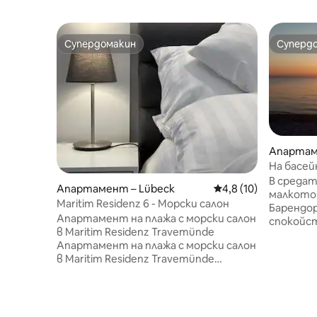
Супердомакин
Суперд
Супердомакин
Суперд
Апартам
На басей
В средат
Апартамент – Lübeck
Средна оценка: 4,8 
4,8 (10)
малкото
Maritim Residenz 6 - Морски салон
Барендор
Апартамент на плажа с морски салон
спокойст
в Maritim Residenz Travemünde
обзавед
Апартамент на плажа с морски салон
между Лю
в Maritim Residenz Travemünde
Болтенха
Напълно модернизиран през 2023 г.,
Басейнът
двустайният апартамент с изглед
закрито 
към Балтийско море и Trave се
темпера
намира на първия етаж на
зимата ,