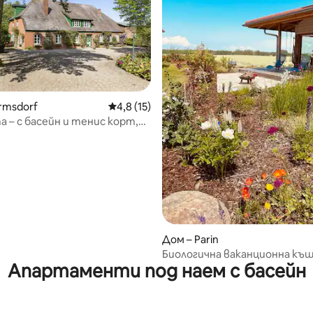
от 5, 25 отзива
rmsdorf
Средна оценка: 4,8 от 5, 15 отзива
4,8 (15)
 – с басейн и тенис корт,
 Балтийско море
Дом – Parin
Биологична ваканционна къ
Апартаменти под наем с басейн