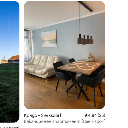
Кондо – Sierksdorf
Средна оценка: 4,84
4,84 (25)
Ваканционен апартамент в Sierksdorf