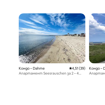
Кондо – Dahme
Средна оценка: 4,51 
4,51 (39)
Кондо –
Апартамент Seesrauschen за 2 – 4
Апартаме
души с басейн
басейн