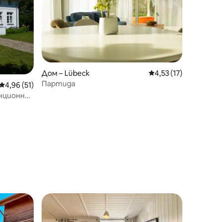
Дом – Lübeck
Средна оценка: 4,53
4,53 (17)
Партида
Средна оценка: 4,96 от 5, 51 отзива
4,96 (51)
нционна
тите