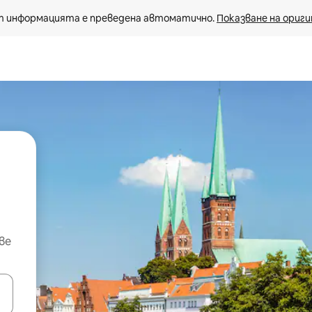
 информацията е преведена автоматично. 
Показване на ориги
ве
е клавишите със стрелки нагоре и надолу или навигирайте с д