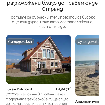
разположени близо до Травемюнде
Странд
Гостите са съгласни: тези престои са високо
оценени заради тяхното местоположение,
чистота и др.
Супердомакин
Супердомакин
Супердомакин
Супердомакин
Вила – Kalkhorst
Средна оценка: 4,94 от 5, 31
4,94 (31)
5*****Уелнес сауна в провинциален
стил, външна + вътрешна
Модерната фахверкова къща близо
Апартамент – Т
хидромасажна вана
до плажа е идеалният ваканционен