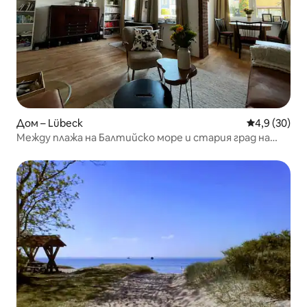
Дом – Lübeck
Средна оцен
4,9 (30)
Между плажа на Балтийско море и стария град на
Любек!