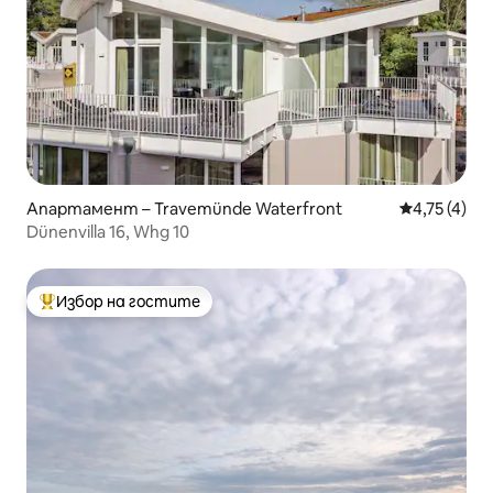
Апартамент – Travemünde Waterfront
Средна оцен
4,75 (4)
Dünenvilla 16, Whg 10
Избор на гостите
Най-популярен избор на гостите