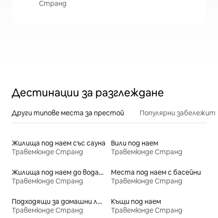
Странд
Дестинации за разглеждане
Други типове места за престой
Популярни забележит
Жилища под наем със сауна
Вили под наем
Травемюнде Странд
Травемюнде Странд
Жилища под наем до водата
Места под наем с басейни
Травемюнде Странд
Травемюнде Странд
Подходящи за домашни любимци места под наем
Къщи под наем
Травемюнде Странд
Травемюнде Странд