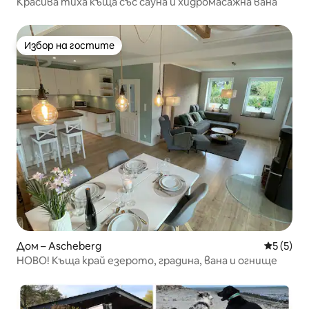
Красива тиха къща със сауна и хидромасажна вана
Избор на гостите
Избор на гостите
Дом – Ascheberg
Средна о
5 (5)
НОВО! Къща край езерото, градина, вана и огнище