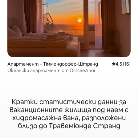
Апартамент – Тіммендорфер-Штранд
Средна оцен
4,5 (16)
Океански апартамент от OstseeAhoi
Кратки статистически данни за
ваканционните жилища под наем с
хидромасажна вана, разположени
близо до Травемюнде Странд