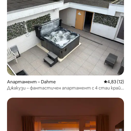
Апартамент – Dahme
Средна оценк
4,83 (12)
Джакузи – фантастичен апартамент с 4 стаи край
морето