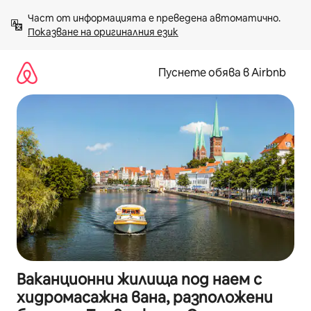
Пропускане
Част от информацията е преведена автоматично. 
към
Показване на оригиналния език
съдържанието
Пуснете обява в Airbnb
Ваканционни жилища под наем с
хидромасажна вана, разположени