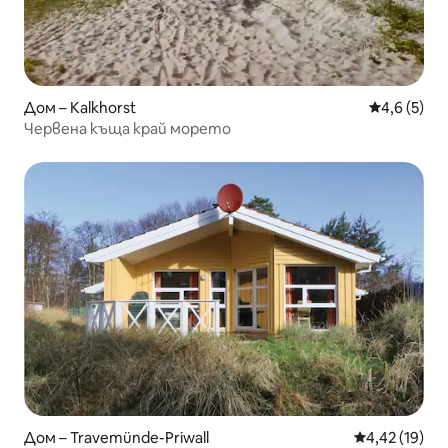
Дом – Kalkhorst
Средна оце
4,6 (5)
Червена къща край морето
Дом – Travemünde-Priwall
Средна оценк
4,42 (19)