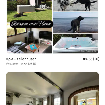
Дом – Kellenhusen
Средна оценк
4,55 (20)
Уелнес шале № 10