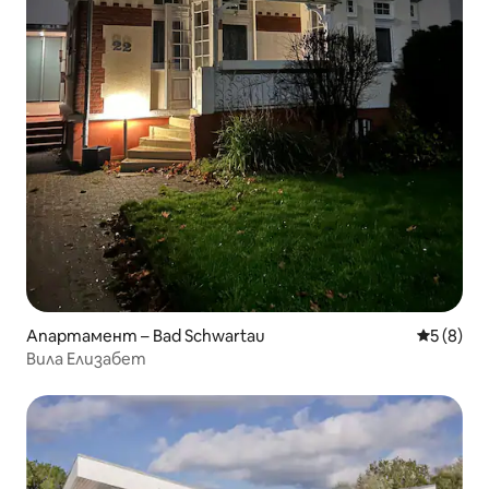
Апартамент – Bad Schwartau
Средна о
5 (8)
Вила Елизабет