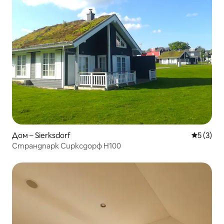
Дом – Sierksdorf
Средна о
5 (3)
Страндпарк Сирксдорф H100