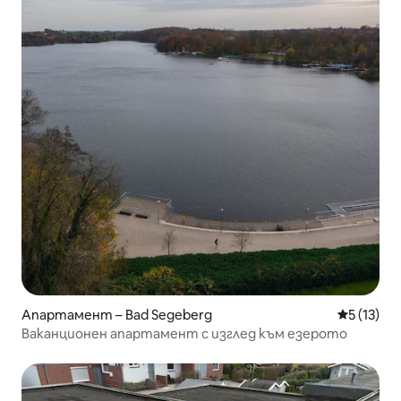
Апартамент – Bad Segeberg
Средна оц
5 (13)
Ваканционен апартамент с изглед към езерото