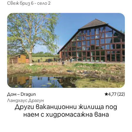
Свеж бриз 6 - село 2
Дом – Dragun
Средна оценк
4,77 (22)
Ландхаус Драгун
Други ваканционни жилища под
наем с хидромасажна вана