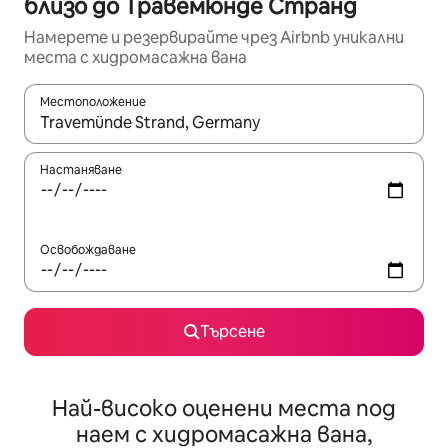
близо до Травемюнде Странд
Намерете и резервирайте чрез Airbnb уникални
места с хидромасажна вана
Местоположение
Когато резултатите се покажат, използвайте клавишите 
Настаняване
Освобождаване
Търсене
Най-високо оценени места под
наем с хидромасажна вана,