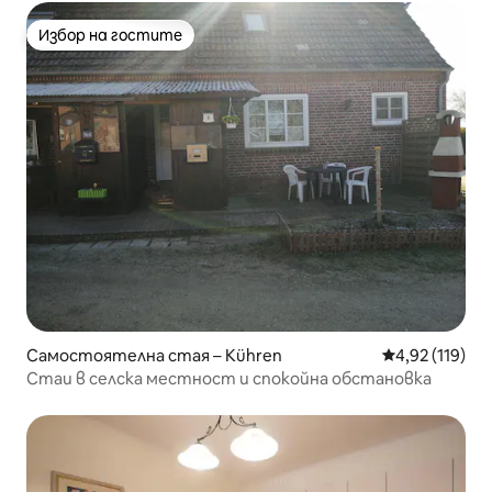
Избор на гостите
Избор на гостите
Самостоятелна стая – Kühren
Средна оценка
4,92 (119)
Стаи в селска местност и спокойна обстановка