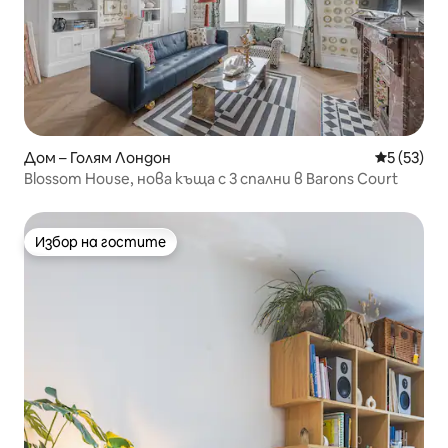
Дом – Голям Лондон
Средна оц
5 (53)
Blossom House, нова къща с 3 спални в Barons Court
Избор на гостите
Избор на гостите