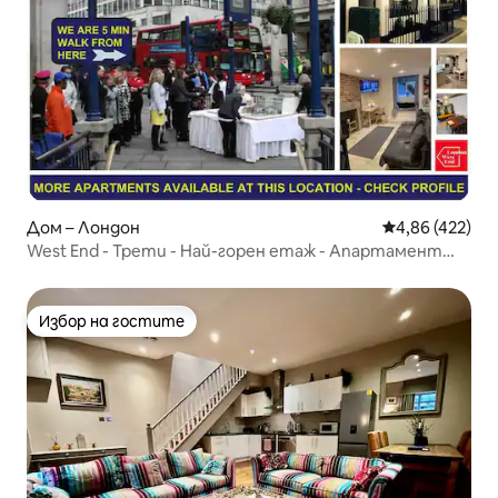
Дом – Лондон
Средна оценка
4,86 (422)
West End - Трети - Най-горен етаж - Апартамент
Superior
Избор на гостите
Избор на гостите