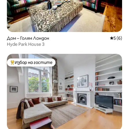
Дом – Голям Лондон
Средна о
5 (6)
Hyde Park House 3
Избор на гостите
Най-популярен избор на гостите