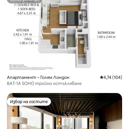
Супердомакин
Апартамент – Голям Лондон
Средна оценка
4,74 (104)
BAT-1A SOHO тройно остъкляване
Избор на гостите
Избор на гостите