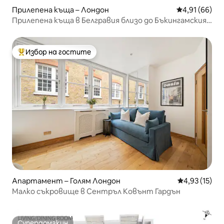
Прилепена къща – Лондон
Средна оценк
4,91 (66)
Прилепена къща в Белгравия близо до Бъкингамския
дворец
Избор на гостите
Най-популярен избор на гостите
Апартамент – Голям Лондон
Средна оценк
4,93 (15)
Малко съкровище в Сентръл Ковънт Гардън
Супердомакин