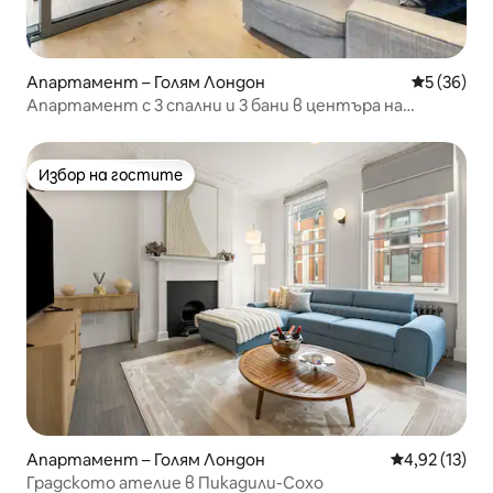
Апартамент – Голям Лондон
Средна оц
5 (36)
Апартамент с 3 спални и 3 бани в центъра на
Лондон
Избор на гостите
Избор на гостите
Апартамент – Голям Лондон
Средна оценк
4,92 (13)
Градското ателие в Пикадили-Сохо