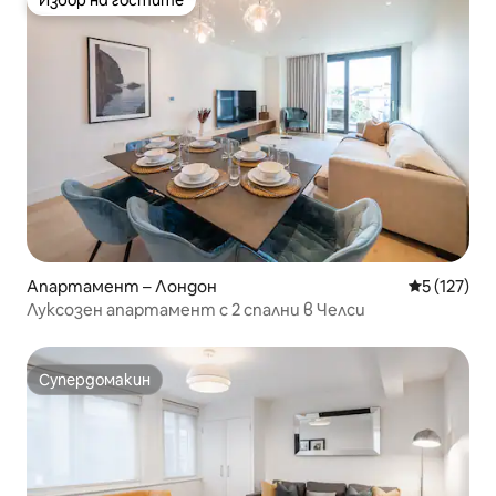
Избор на гостите
Избор на гостите
Апартамент – Лондон
Средна оце
5 (127)
Луксозен апартамент с 2 спални в Челси
Супердомакин
Супердомакин