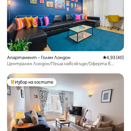
Апартамент – Голям Лондон
Средна оценк
4,93 (40)
Централен Лондон/Пеша навсякъде/Оферта в
последния момент
Избор на гостите
Най-популярен избор на гостите