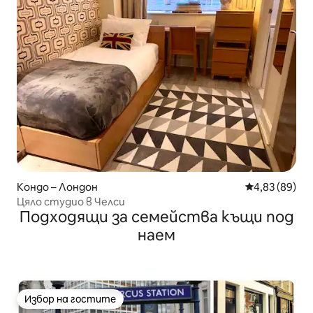
Кондо – Лондон
Средна оценк
4,83 (89)
Цяло студио в Челси
Подходящи за семейства къщи под
наем
Избор на гостите
Избор на гостите