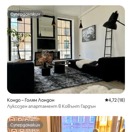
– на пешеходно разстояние от Биг Бен
Супердомакин
Супердомакин
Кондо – Голям Лондон
Средна оценк
4,72 (18)
Луксозен апартамент в Ковънт Гардън
Супердомакин
Супердомакин