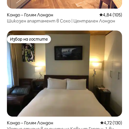
Кондо – Голям Лондон
Средна оценка
4,84 (105)
Шикозен апартамент в Сохо | Централен Лондон
Избор на гостите
Избор на гостите
Кондо – Голям Лондон
Средна оценка
4,72 (130)
Уютно студио в сърцето на Ковънт Гардън. 1-ви