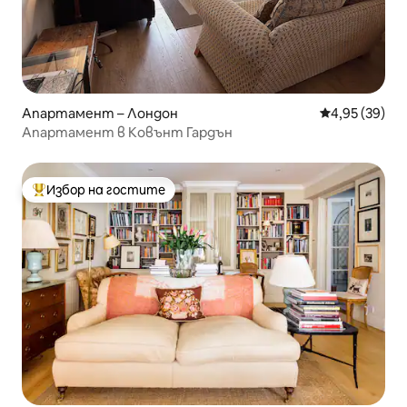
Апартамент – Лондон
Средна оценк
4,95 (39)
Апартамент в Ковънт Гардън
Избор на гостите
Най-популярен избор на гостите