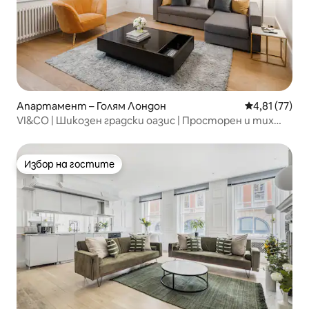
Апартамент – Голям Лондон
Средна оценк
4,81 (77)
VI&CO | Шикозен градски оазис | Просторен и тих
апартамент с 1 спалня в Сохо
Избор на гостите
Избор на гостите