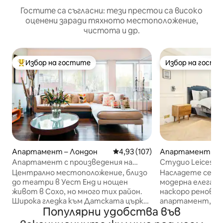
Гостите са съгласни: тези престои са високо
оценени заради тяхното местоположение,
чистота и др.
Избор на гостите
Избор на гости
Най-популярен избор на гостите
Избор на гости
Апартамент – Лондон
Средна оценка: 4,93 от 5, 107
4,93 (107)
Апартамент – Г
дон
Апартамент с произведения на
Студио Leicester 
изкуството в сърцето на Западен
напълно оборудв
Централно местоположение, близо
Насладете се на
Лондон
до театри в Уест Енд и нощен
модерна елеган
живот в Сохо, но много тих район.
наскоро ренови
Широка гледка към Датската църква
апартамент, раз
Популярни удобства във
и градините. Множество опции за
250 - годишна ис
обществен транспорт. Защитена
Звукоизолацията