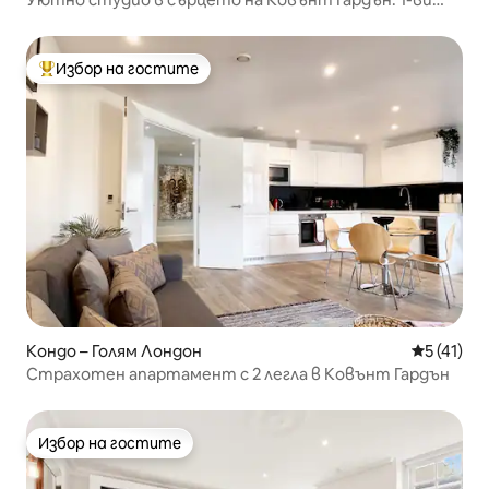
етаж
Избор на гостите
Най-популярен избор на гостите
Кондо – Голям Лондон
Средна оц
5 (41)
Страхотен апартамент с 2 легла в Ковънт Гардън
Избор на гостите
Избор на гостите