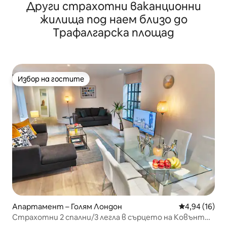
Други страхотни ваканционни
жилища под наем близо до
Трафалгарска площад
Избор на гостите
Избор на гостите
Апартамент – Голям Лондон
Средна оценк
4,94 (16)
Страхотни 2 спални/3 легла в сърцето на Ковънт
Гардън!