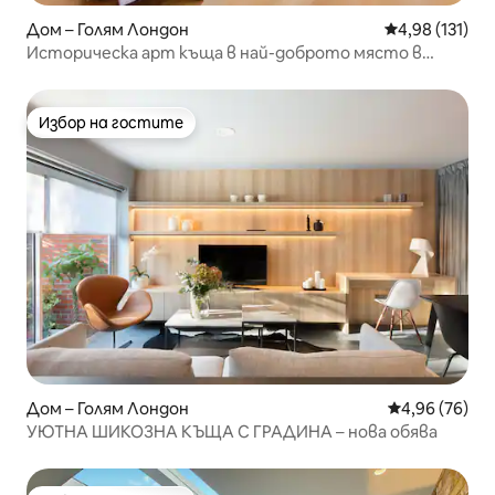
Дом – Голям Лондон
Средна оценка
4,98 (131)
Историческа арт къща в най-доброто място в
Лондон!
Избор на гостите
Избор на гостите
Дом – Голям Лондон
Средна оценк
4,96 (76)
УЮТНА ШИКОЗНА КЪЩА С ГРАДИНА – нова обява