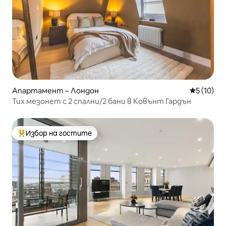
Апартамент – Лондон
Средна оц
5 (10)
Тих мезонет с 2 спални/2 бани в Ковънт Гардън
Избор на гостите
Най-популярен избор на гостите