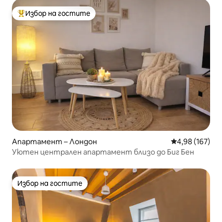
Избор на гостите
Най-популярен избор на гостите
Апартамент – Лондон
Средна оценка
4,98 (167)
Уютен централен апартамент близо до Биг Бен
Избор на гостите
Избор на гостите