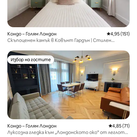
Кондо – Голям Лондон
Средна оценка
4,95 (151)
Скъпоценен камък в Ковънт Гардън | Стилен
престой в централен Лондон
Избор на гостите
Избор на гостите
Кондо – Голям Лондон
Средна оценк
4,85 (71)
Луксозна гледка към „Лондонското око“ от леглото