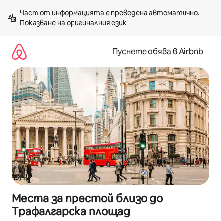
Пропускане
Част от информацията е преведена автоматично. 
към
Показване на оригиналния език
съдържанието
Пуснете обява в Airbnb
Места за престой близо до
Трафалгарска площад