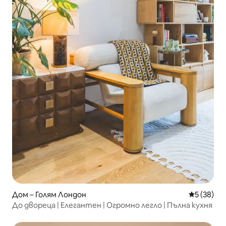
Дом – Голям Лондон
Средна оц
5 (38)
До двореца | Елегантен | Огромно легло | Пълна кухня