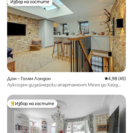
Избор на гостите
Избор на гостите
Дом – Голям Лондон
Средна оценк
4,98 (45)
Луксозен дизайнерски апартамент Mews до Хайд
Парк, Нотинг Хил
Избор на гостите
Най-популярен избор на гостите