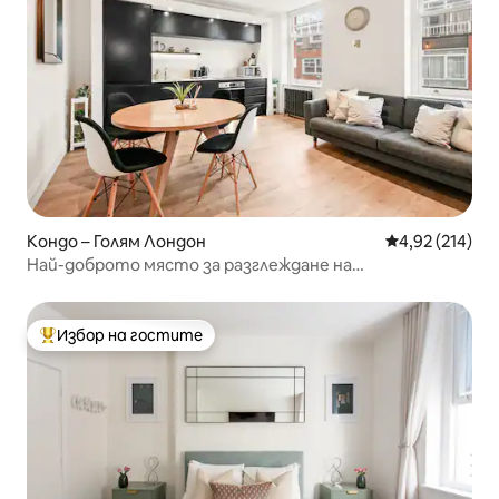
Кондо – Голям Лондон
Средна оценка
4,92 (214)
Най-доброто място за разглеждане на
забележителности в Лондон
Избор на гостите
Най-популярен избор на гостите