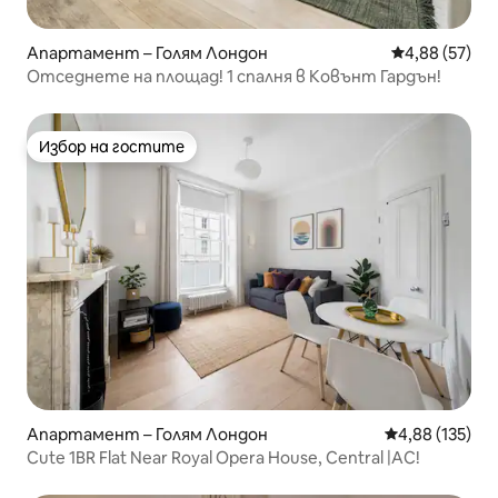
Апартамент – Голям Лондон
Средна оценк
4,88 (57)
Отседнете на площад! 1 спалня в Ковънт Гардън!
Избор на гостите
Избор на гостите
Апартамент – Голям Лондон
Средна оценка
4,88 (135)
Cute 1BR Flat Near Royal Opera House, Central |AC!