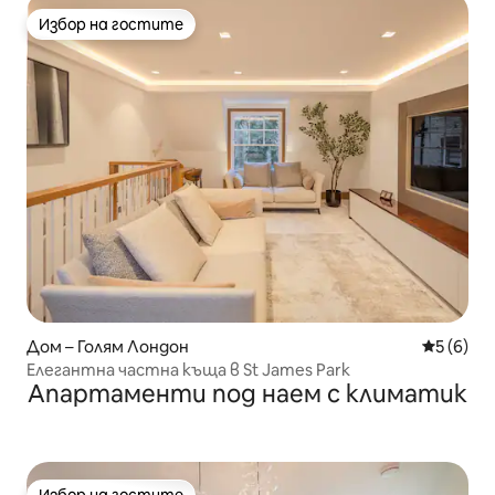
Избор на гостите
Избор на гостите
Дом – Голям Лондон
Средна о
5 (6)
Елегантна частна къща в St James Park
Апартаменти под наем с климатик