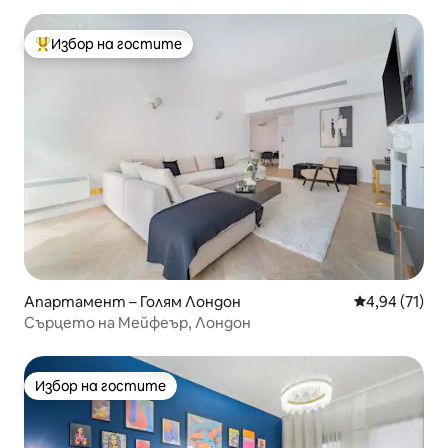
Избор на гостите
Най-популярен избор на гостите
Апартамент – Голям Лондон
Средна оценк
4,94 (71)
Сърцето на Мейфеър, Лондон
Избор на гостите
Избор на гостите