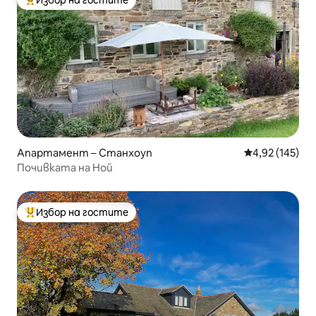
Избор на гостите
Най-популярен избор на гостите
Апартамент – Станхоуп
Средна оценка
4,92 (145)
Почивката на Ной
Избор на гостите
Най-популярен избор на гостите