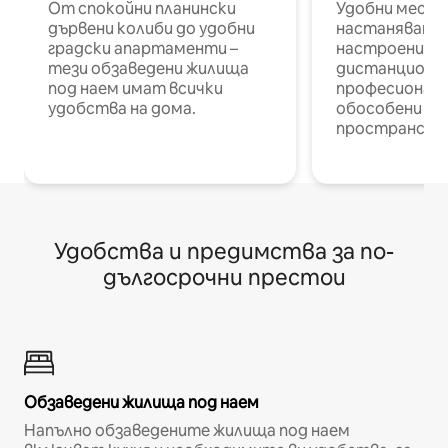
От спокойни планински
Удобни места
дървени колиби до удобни
настаняване 
градски апартаменти –
настроени и
тези обзаведени жилища
дистанционн
под наем имат всички
професионалис
удобства на дома.
обособени р
пространств
Удобства и предимства за по-
дългосрочни престои
Обзаведени жилища под наем
Напълно обзаведените жилища под наем