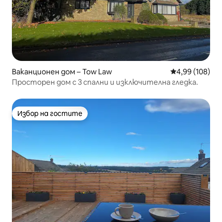
Ваканционен дом – Tow Law
Средна оценка
4,99 (108)
Просторен дом с 3 спални и изключителна гледка.
Избор на гостите
Избор на гостите