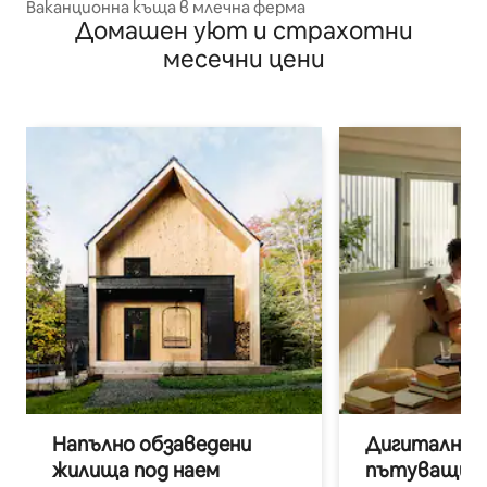
Ваканционна къща в млечна ферма
Домашен уют и страхотни
месечни цени
Напълно обзаведени
Дигитални н
жилища под наем
пътуващи п