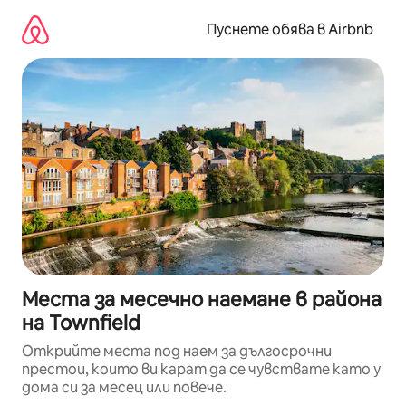
Пропускане
към
Пуснете обява в Airbnb
съдържанието
Места за месечно наемане в района
на Townfield
Открийте места под наем за дългосрочни
престои, които ви карат да се чувствате като у
дома си за месец или повече.