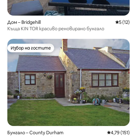
Дом – Bridgehill
Средна оц
5 (12)
Къща KIN TOR красиво реновирано бунгало
Избор на гостите
Избор на гостите
Бунгало – County Durham
Средна оценка
4,79 (151)