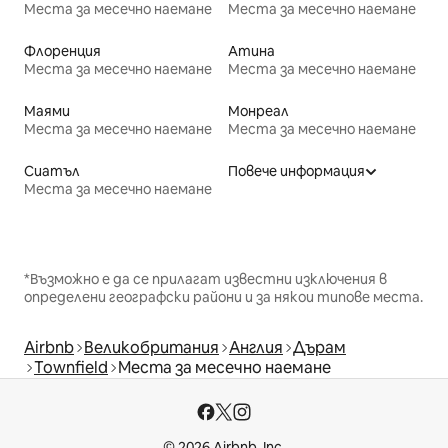
Места за месечно наемане
Места за месечно наемане
Флоренция
Атина
Места за месечно наемане
Места за месечно наемане
Маями
Монреал
Места за месечно наемане
Места за месечно наемане
Сиатъл
Повече информация
Места за месечно наемане
*Възможно е да се прилагат известни изключения в
определени географски райони и за някои типове места.
Airbnb
Великобритания
Англия
Дърам
Townfield
Места за месечно наемане
© 2026 Airbnb, Inc.