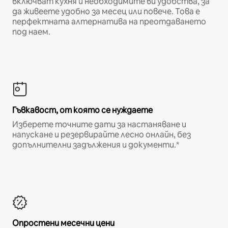
включват кухня и необходимите ви удобства, за
да живеете удобно за месец или повече. Това е
перфектната алтернатива на преотдаването
под наем.
Гъвкавост, от която се нуждаете
Изберете точните дати за настаняване и
напускане и резервирайте лесно онлайн, без
допълнителни задължения и документи.*
Опростени месечни цени