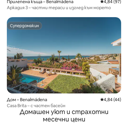
Прилепена къща – Benalmádena
Средна оценк
4,84 (97)
Аркадия 3 – частни тераси и изглед към морето
Супердомакин
Супердомакин
Дом – Benalmádena
Средна оценк
4,84 (44)
Casa Brita – с частен басейн
Домашен уют и страхотни
месечни цени