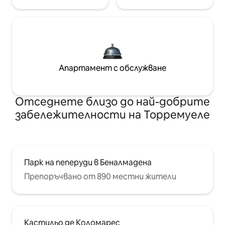
Апартамент с обслужване
Отседнете близо до най-добрите
забележителности на Торремуеле
Парк на пеперуди в Беналмадена
Препоръчвано от 890 местни жители
Кастильо де Коломарес