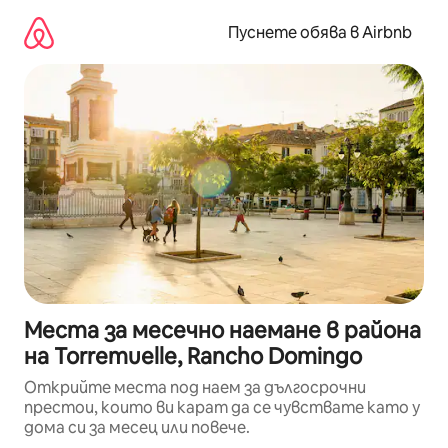
Пропускане
към
Пуснете обява в Airbnb
съдържанието
Места за месечно наемане в района
на Torremuelle, Rancho Domingo
Открийте места под наем за дългосрочни
престои, които ви карат да се чувствате като у
дома си за месец или повече.