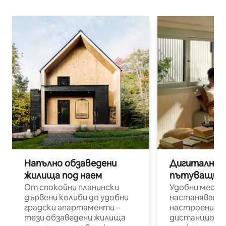
Напълно обзаведени
Дигитални н
жилища под наем
пътуващи п
От спокойни планински
Удобни места
дървени колиби до удобни
настаняване 
градски апартаменти –
настроени и
тези обзаведени жилища
дистанционн