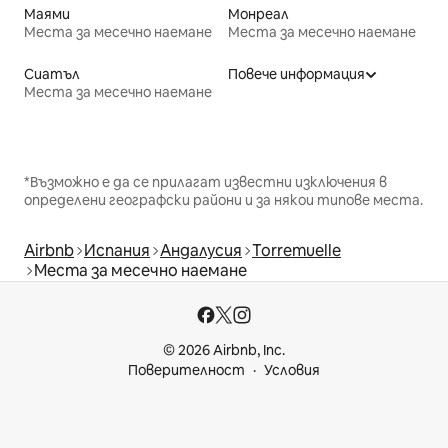
Маями
Монреал
Места за месечно наемане
Места за месечно наемане
Сиатъл
Повече информация
Места за месечно наемане
*Възможно е да се прилагат известни изключения в
определени географски райони и за някои типове места.
Airbnb
Испания
Андалусия
Torremuelle
Места за месечно наемане
© 2026 Airbnb, Inc.
Поверителност
Условия