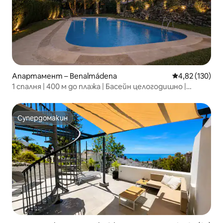
Апартамент – Benalmádena
Средна оценка
4,82 (130)
1 спалня | 400 м до плажа | Басейн целогодишно |
Паркинг | Климатик
Супердомакин
Супердомакин