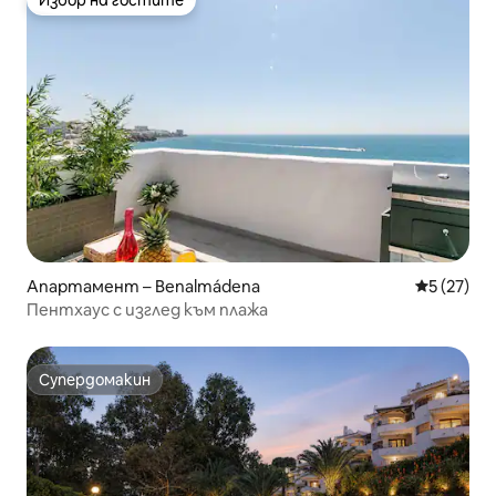
Избор на гостите
Избор на гостите
Апартамент – Benalmádena
Средна оц
5 (27)
Пентхаус с изглед към плажа
Супердомакин
Супердомакин