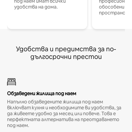
под наем имат всички
професионалис
удобства на дома.
обособени р
пространств
Удобства и предимства за по-
дългосрочни престои
Обзаведени жилища под наем
Напълно обзаведените жилища под наем
включват кухня и необходимите ви удобства, за
да живеете удобно за месец или повече. Това е
перфектната алтернатива на преотдаването
под наем.