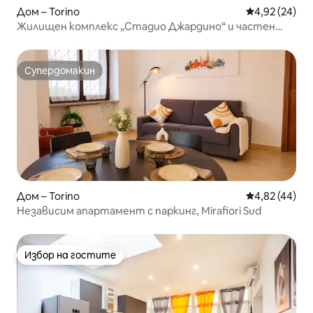
Дом – Torino
Средна оценк
4,92 (24)
Жилищен комплекс „Стадио Джардино“ и частен
гараж
Супердомакин
Супердомакин
Дом – Torino
Средна оценк
4,82 (44)
Независим апартамент с паркинг, Mirafiori Sud
Избор на гостите
Избор на гостите