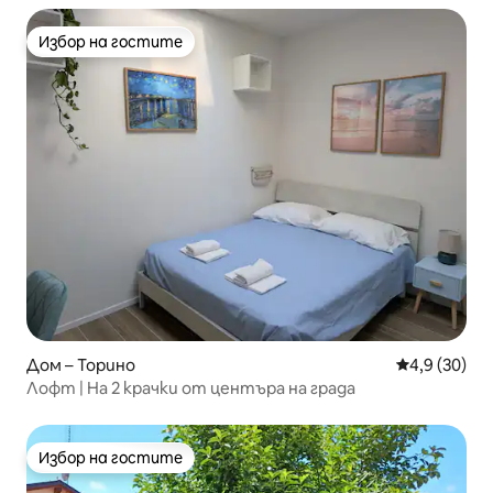
Избор на гостите
Избор на гостите
Дом – Торино
Средна оцен
4,9 (30)
Лофт | На 2 крачки от центъра на града
Избор на гостите
Избор на гостите