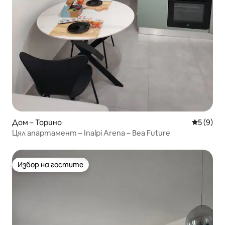
Дом – Торино
Средна о
5 (9)
Цял апартамент – Inalpi Arena – Bea Future
Избор на гостите
Избор на гостите