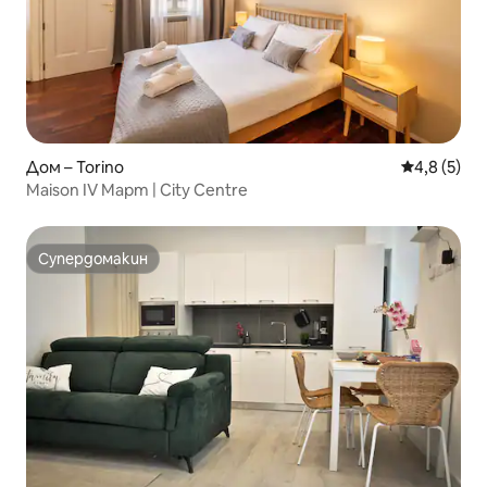
Дом – Torino
Средна оце
4,8 (5)
Maison IV Март | City Centre
Супердомакин
Супердомакин