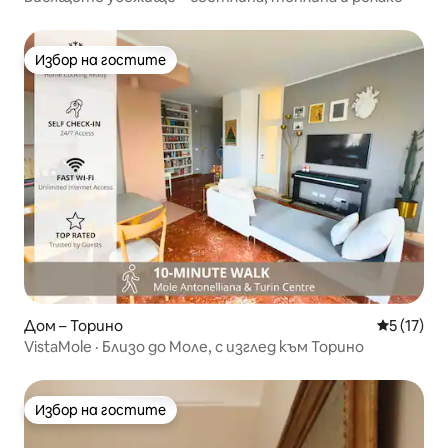
Избор на гостите
Избор на гостите
Дом – Торино
Средна оц
5 (17)
VistaMole · Близо до Моле, с изглед към Торино
Избор на гостите
Избор на гостите