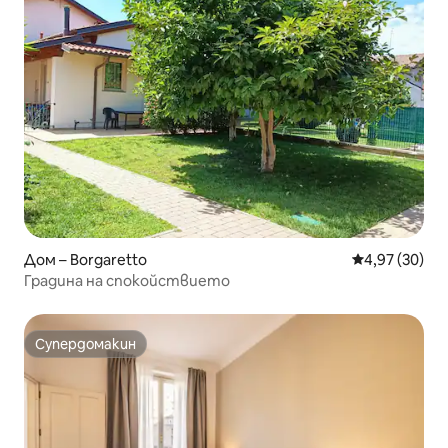
Дом – Borgaretto
Средна оценк
4,97 (30)
Градина на спокойствието
Супердомакин
Супердомакин