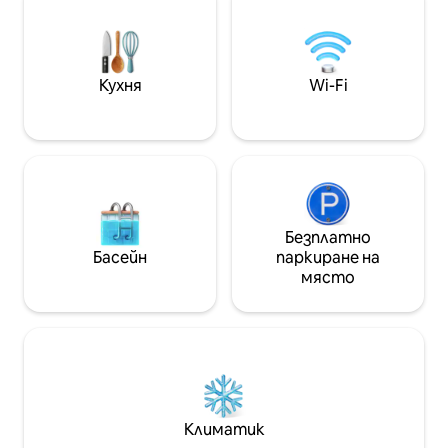
уединение - Идеален за двойки, оазис
обстановка. Рен
на интимност и стил в сърцето на
радва на всеки 
Торино - Насладете се на магията на
5(4+1)удобни легл
града, докато отсядате в това
напълно оборудв
ексклузивно място за отдих!
кухня.УЛТРАКОМ
Кухня
Wi-Fi
латексов матра
Безплатно
Басейн
паркиране на
място
Климатик