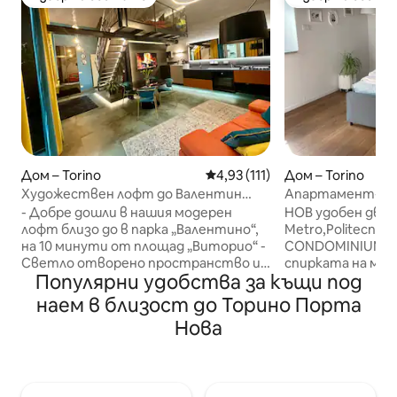
Избор на гостите
Избор на гости
Дом – Torino
Средна оценка: 4,93 от 5, 11
4,93 (111)
Дом – Torino
Художествен лофт до Валентин
Апартамент-LO
Парк
- Комфорт 5 зве
- Добре дошли в нашия модерен
НОВ удобен дву
лофт близо до в парка „Валентино“,
Metro,Politecnico
на 10 минути от площад „Виторио“ -
CONDOMINIUM. 7
Светло отворено пространство и
спирката на метр
Популярни удобства за къщи под
абсолютен дизайн на
„Montegrappa “, н
всекидневната - Модерна кухня и
вземете автобу
наем в близост до Торино Порта
лофт спалня с уникален чар -
отвеждат до це
Нова
Елегантна баня и тоалетна с
около 3,5 км. Ре
просторен душ за пълна релаксация -
тиха улица, без
Тихо място на приземния етаж на
самостоятелен 
вътрешния двор за максимално
изключителна и