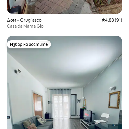
Дом – Grugliasco
Средна оценк
4,88 (91)
Casa da Mama Glo
Избор на гостите
Избор на гостите