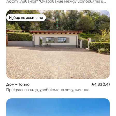
Лофт „Лаванда“ *Очарование между историята и
природата*
Избор на гостите
Избор на гостите
Дом – Torino
Средна оценк
4,83 (54)
Прекрасна къща, заобиколена от зеленина