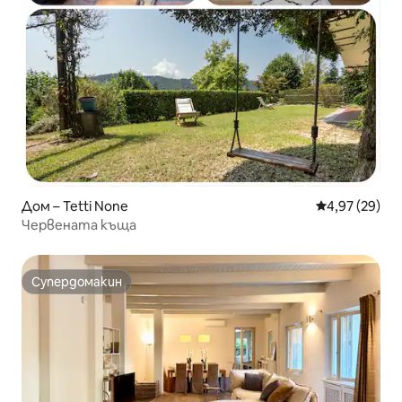
Дом – Tetti None
Средна оценк
4,97 (29)
Червената къща
Супердомакин
Супердомакин