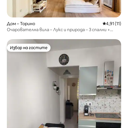
Дом – Торино
Средна оцен
4,91 (11)
Очарователна вила – Лукс и природа – 3 спални +
паркинг
Избор на гостите
Избор на гостите