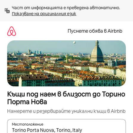
Пропускане
Част от информацията е преведена автоматично. 
към
Показване на оригиналния език
съдържанието
Пуснете обява в Airbnb
Къщи под наем в близост до Торино
Порта Нова
Намерете и резервирайте уникални къщи в Airbnb
Местоположение
Когато резултатите се покажат, използвайте клавишите 