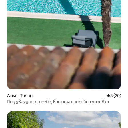
Дом – Torino
Средна оц
5 (20)
Под звездното небе, вашата спокойна почивка