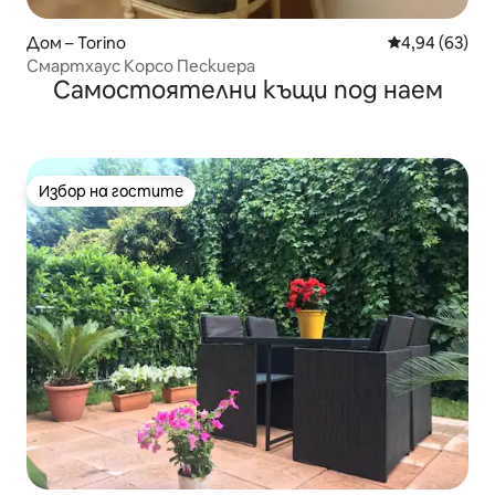
Дом – Torino
Средна оценк
4,94 (63)
Смартхаус Корсо Пескиера
Самостоятелни къщи под наем
Избор на гостите
Избор на гостите