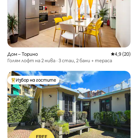
Дом – Торино
Средна оцен
4,9 (20)
Голям лофт на 2 нива · 3 стаи, 2 бани + тераса
Избор на гостите
Най-популярен избор на гостите