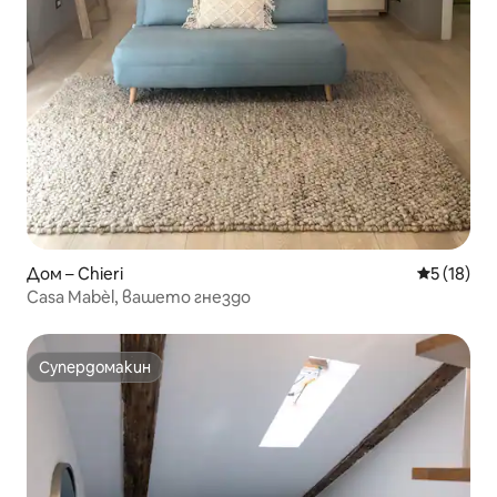
Дом – Chieri
Средна оц
5 (18)
Casa Mabèl, вашето гнездо
Супердомакин
Супердомакин