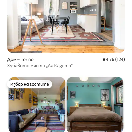
Дом – Torino
Средна оценка
4,76 (124)
Хубавото място „Ла Казета“
Избор на гостите
Избор на гостите