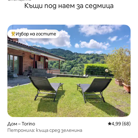
Къщи под наем за седмица
Избор на гостите
Най-популярен избор на гостите
Дом – Torino
Средна оценк
4,99 (68)
Петронила: къща сред зеленина