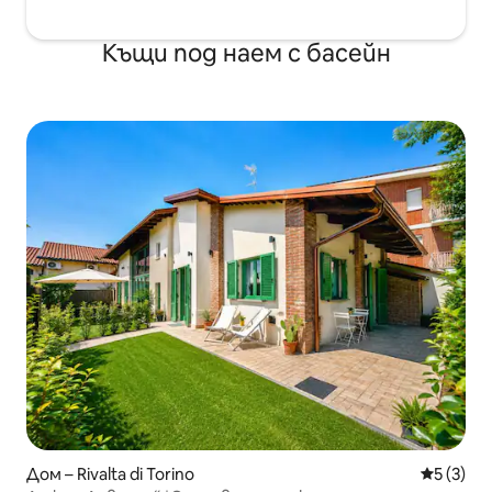
Къщи под наем с басейн
Дом – Rivalta di Torino
Средна о
5 (3)