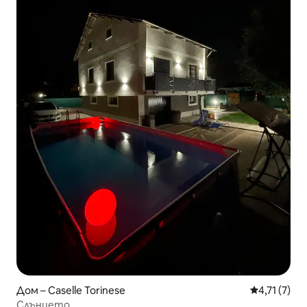
Дом – Caselle Torinese
Средна оцен
4,71 (7)
Слънцето