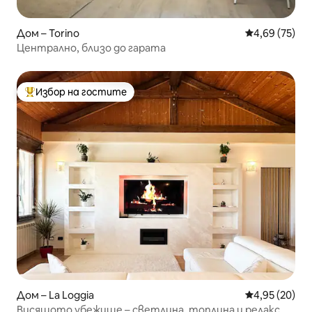
Дом – Torino
Средна оценк
4,69 (75)
Централно, близо до гарата
Избор на гостите
Най-популярен избор на гостите
Дом – La Loggia
Средна оценк
4,95 (20)
Висящото убежище – светлина, топлина и релакс