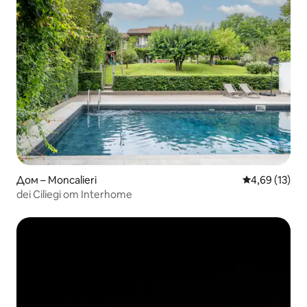
Дом – Moncalieri
Средна оценк
4,69 (13)
dei Ciliegi от Interhome