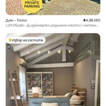
Дом – Torino
Средна оценк
4,98 (40)
Loft Miyabi • Дизайнерско уединено място с частен
паркинг
Избор на гостите
Най-популярен избор на гостите