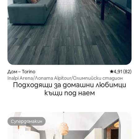
Дом – Torino
Средна оценк
4,91 (82)
Inalpi Arena/Лопата Alpitour/Олимпийски стадион
Подходящи за домашни любимци
къщи под наем
Супердомакин
Супердомакин