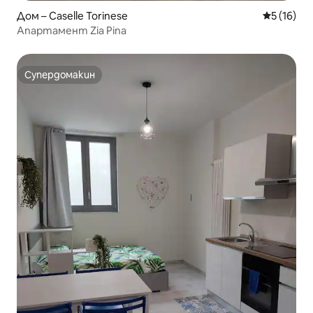
Дом – Caselle Torinese
Средна оц
5 (16)
Апартамент Zia Pina
Супердомакин
Супердомакин