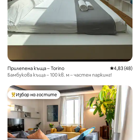
Прилепена къща – Torino
Средна оценк
4,83 (48)
Бамбукова къща – 100 кв. м – частен паркинг!
Избор на гостите
Най-популярен избор на гостите