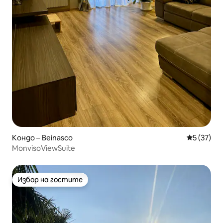
Кондо – Beinasco
Средна оц
5 (37)
MonvisoViewSuite
Избор на гостите
Избор на гостите