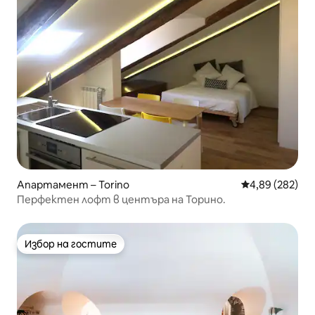
Апартамент – Torino
Средна оценка
4,89 (282)
Перфектен лофт в центъра на Торино.
Избор на гостите
Избор на гостите