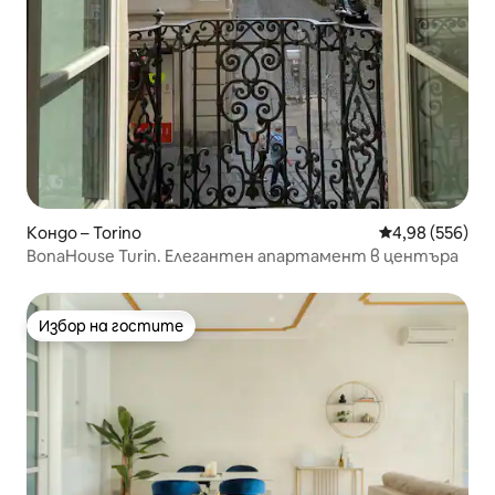
Кондо – Torino
Средна оценка
4,98 (556)
BonaHouse Turin. Елегантен апартамент в центъра
Избор на гостите
Избор на гостите