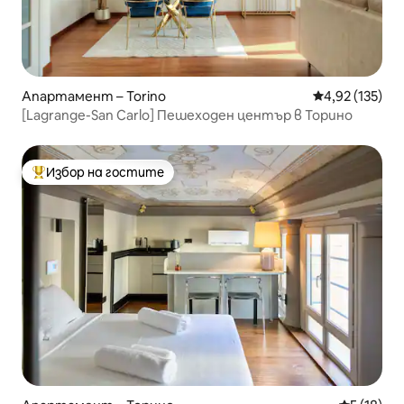
Апартамент – Torino
Средна оценка
4,92 (135)
[Lagrange-San Carlo] Пешеходен център в Торино
Избор на гостите
Най-популярен избор на гостите