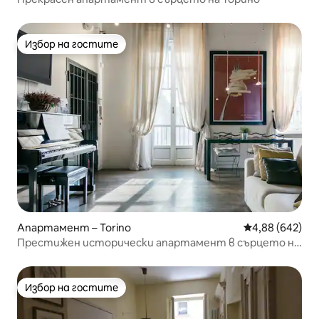
Избор на гостите
Избор на гостите
Апартамент – Torino
Средна оценка
4,88 (642)
Престижен исторически апартамент в сърцето на
Торино
Избор на гостите
Избор на гостите