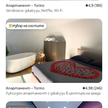
Апартамент – Torino
Средна оценк
4,9 (185)
Verdesera: джакузи, Netflix, Wi-Fi
Избор на гостите
Най-популярен избор на гостите
Апартамент – Torino
Средна оценка
4,98 (246)
Луксозен апартамент с джакузи в центъра на града