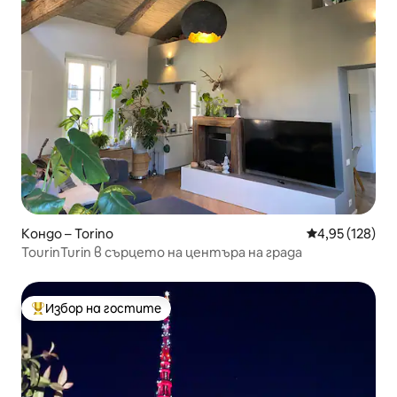
Кондо – Torino
Средна оценка
4,95 (128)
TourinTurin в сърцето на центъра на града
Избор на гостите
Най-популярен избор на гостите