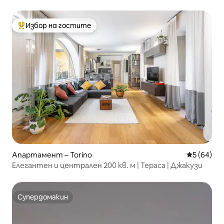
център)
Избор на гостите
Най-популярен избор на гостите
Апартамент – Torino
Средна оц
5 (64)
Елегантен и централен 200 кв. м | Тераса | Джакузи
Супердомакин
Супердомакин