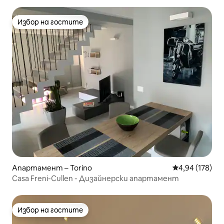
Избор на гостите
Избор на гостите
Апартамент – Torino
Средна оценка
4,94 (178)
Casa Freni-Cullen - Дизайнерски апартамент
Избор на гостите
Избор на гостите