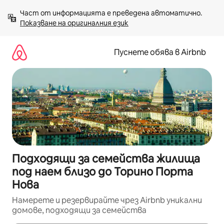
Пропускане
Част от информацията е преведена автоматично. 
към
Показване на оригиналния език
съдържанието
Пуснете обява в Airbnb
Подходящи за семейства жилища
под наем близо до Торино Порта
Нова
Намерете и резервирайте чрез Airbnb уникални
домове, подходящи за семейства