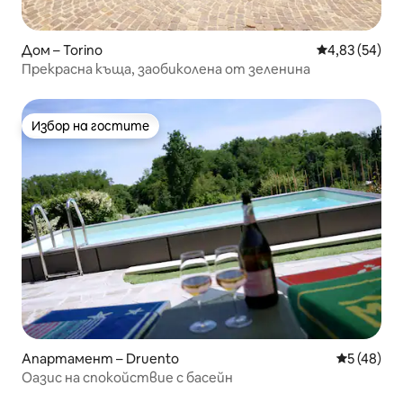
Дом – Torino
Средна оценк
4,83 (54)
Прекрасна къща, заобиколена от зеленина
Избор на гостите
Избор на гостите
Апартамент – Druento
Средна оц
5 (48)
Оазис на спокойствие с басейн