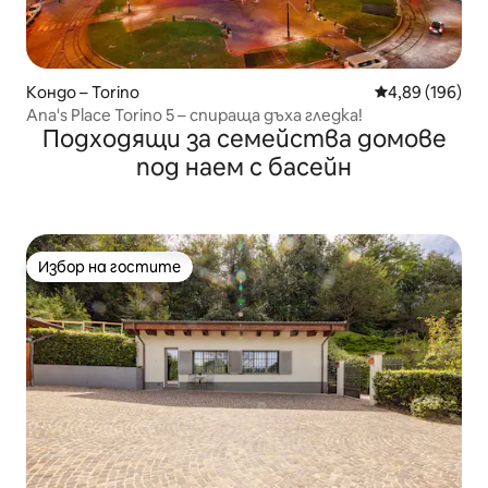
Кондо – Torino
Средна оценка
4,89 (196)
Ana's Place Torino 5 – спираща дъха гледка!
Подходящи за семейства домове
под наем с басейн
Избор на гостите
Избор на гостите