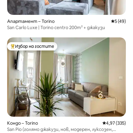
Апартамент – Torino
Средна оц
5 (49)
San Carlo Luxe | Torino centro 200m² + джакузи
Избор на гостите
Най-популярен избор на гостите
Кондо – Torino
Средна оценка
4,97 (335)
San Pio (голямо джакузи, нов, модерен, луксозен,