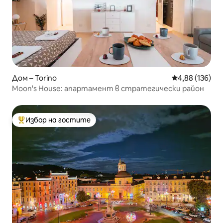
Дом – Torino
Средна оценка
4,88 (136)
Moon's House: апартамент в стратегически район
Избор на гостите
Най-популярен избор на гостите