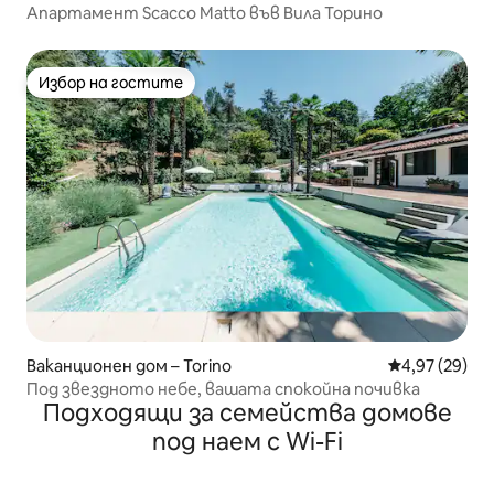
Апартамент Scacco Matto във Вила Торино
Избор на гостите
Избор на гостите
Ваканционен дом – Torino
Средна оценк
4,97 (29)
Под звездното небе, вашата спокойна почивка
Подходящи за семейства домове
под наем с Wi-Fi