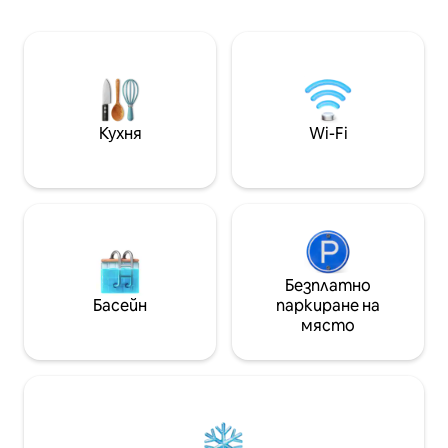
града, като откриете
детектор за гор
историческите му
пожарогасител 
забележителности и вълнуващи
местоположение
атракции. ✔ 2 удобни двойни спални
от музеи, търго
✔ Sunny Open - Concept Living +
„Валентино “, у
разтегателен диван ✔ Напълно
болници, метро.
оборудвана кухня ✔
настаняване
Кухня
Wi-Fi
Високоскоростен Wi - Fi ✔ Работни
пространства ✔ Пералня/сушилня ✔
Климатик ✔ Асансьор ✔ Платен
паркинг Научете повече по - долу!!
Безплатно
Басейн
паркиране на
място