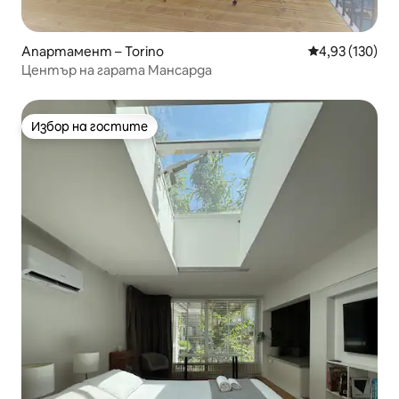
Апартамент – Torino
Средна оценка
4,93 (130)
Център на гарата Мансарда
Избор на гостите
Избор на гостите