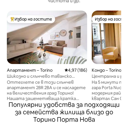
чистота и др.
Избор на гостите
Избор на гости
Най-популярен избор на гостите
Избор на гости
Апартамент – Torino
Средна оценка: 4,97 от 5, 186
4,97 (186)
Кондо – Torino
Шикозно и слънчево таванско
Централна и ро
помещение: близо до всичко ~
Торино
Оттеглете се в този слънчев
На 5 минути пе
климатик и Wi-Fi
апартамент 2BR 2BA и се насладете
гара Porta Nuova 
на величествения град Торино!
модерния район 
Нашата зашеметяваща кратка
квартал Сан Сал
Популярни удобства за подходящи
почивка, която се гордее с модерен
барове и ресторанти. Със
дизайн, подчертан от
1 спалня с двойно
за семейства жилища близо до
естествената слънчева светлина,
кухня + разтегат
Торино Порта Нова
е сгушено на отлично място, което
Оборудвано с Wi-
ви позволява лесно да опознаете
пералня, чаршафи