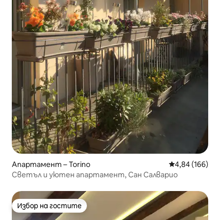
Апартамент – Torino
Средна оценка
4,84 (166)
Светъл и уютен апартамент, Сан Салварио
Избор на гостите
Избор на гостите