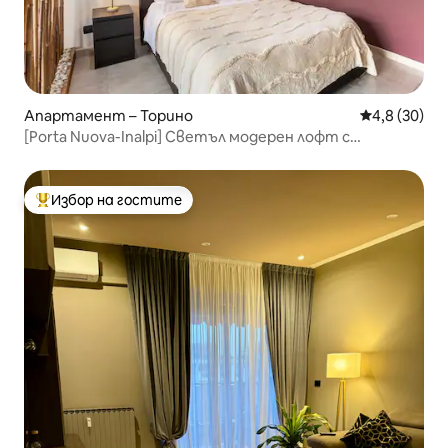
Апартамент – Торино
Средна оцен
4,8 (30)
[Porta Nuova-Inalpi] Светъл модерен лофт с
климатик
Избор на гостите
Най-популярен избор на гостите