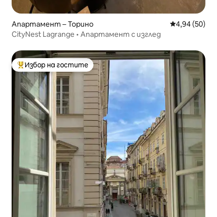
Апартамент – Торино
Средна оценк
4,94 (50)
CityNest Lagrange • Апартамент с изглед
Избор на гостите
Най-популярен избор на гостите