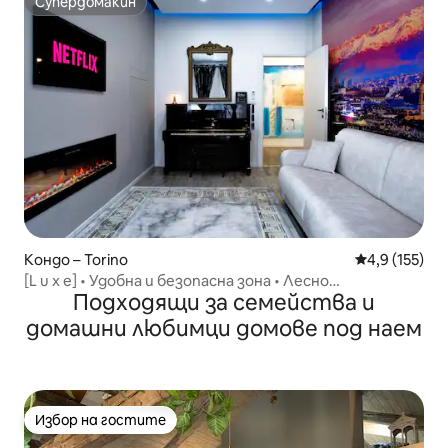
Супердомакин
Супердомакин
Кондо – Torino
Средна оценк
4,9 (155)
[L u x e] • Удобна и безопасна зона • Лесно
Подходящи за семейства и
настаняване
домашни любимци домове под наем
Избор на гостите
Избор на гостите