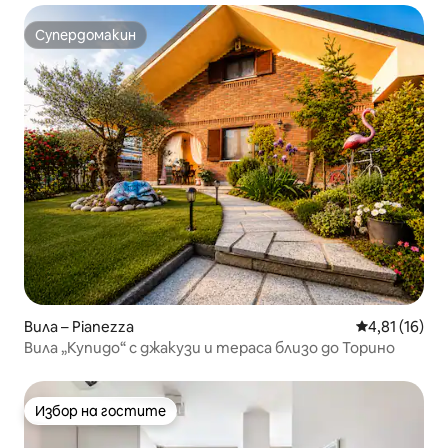
Супердомакин
Супердомакин
Вила – Pianezza
Средна оценк
4,81 (16)
Вила „Купидо“ с джакузи и тераса близо до Торино
Избор на гостите
Избор на гостите