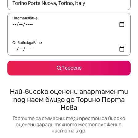
Когато резултатите се покажат, използвайте клавишите 
Настаняване
Освобождаване
Търсене
Най-високо оценени апартаменти
под наем близо до Торино Порта
Нова
Гостите са съгласни: тези престои са високо
оценени заради тяхното местоположение,
чистота и др.