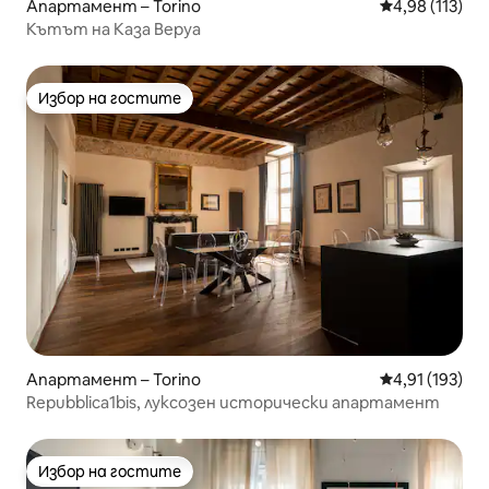
Апартамент – Torino
Средна оценка
4,98 (113)
Кътът на Каза Веруа
Избор на гостите
Избор на гостите
Апартамент – Torino
Средна оценка
4,91 (193)
Repubblica1bis, луксозен исторически апартамент
Избор на гостите
Избор на гостите