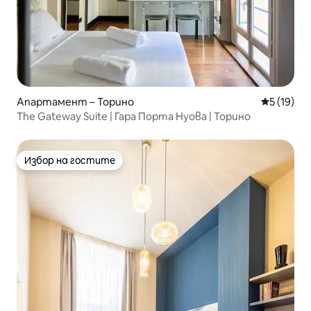
Апартамент – Торино
Средна оц
5 (19)
The Gateway Suite | Гара Порта Нуова | Торино
Избор на гостите
Избор на гостите