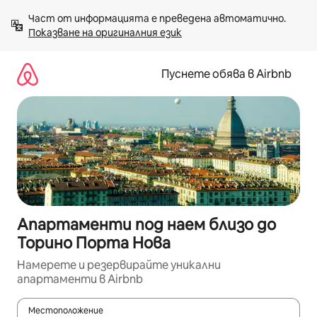
Пропускане
Част от информацията е преведена автоматично. 
към
Показване на оригиналния език
съдържанието
Пуснете обява в Airbnb
Апартаменти под наем близо до
Торино Порта Нова
Намерете и резервирайте уникални
апартаменти в Airbnb
Местоположение