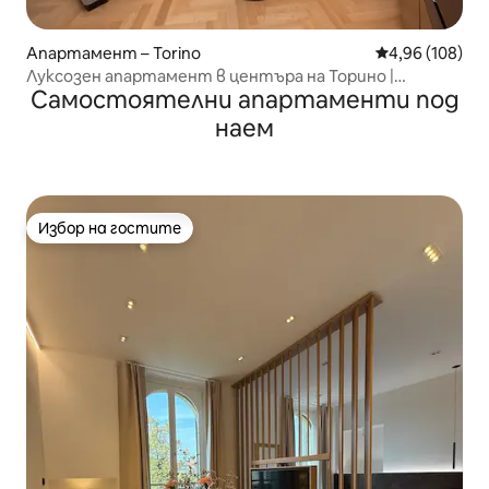
Апартамент – Torino
Средна оценка
4,96 (108)
Луксозен апартамент в центъра на Торино |
Самостоятелни апартаменти под
Климатик и комфорт
наем
Избор на гостите
Избор на гостите