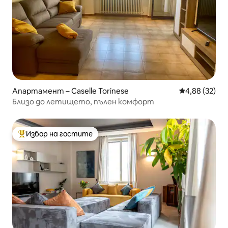
Апартамент – Caselle Torinese
Средна оценк
4,88 (32)
Близо до летището, пълен комфорт
Избор на гостите
Най-популярен избор на гостите