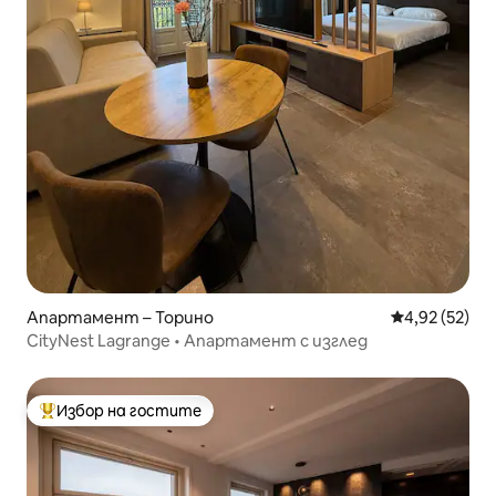
Апартамент – Торино
Средна оценк
4,92 (52)
CityNest Lagrange • Апартамент с изглед
Избор на гостите
Най-популярен избор на гостите