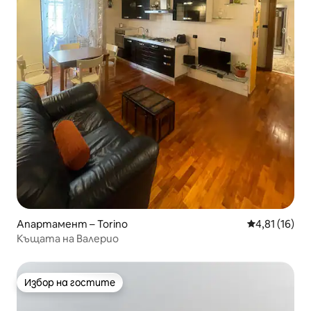
Апартамент – Torino
Средна оценк
4,81 (16)
Къщата на Валерио
Избор на гостите
Избор на гостите