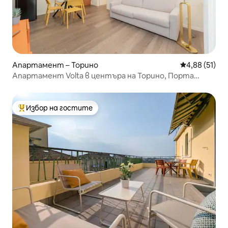
Апартамент – Торино
Средна оценк
4,88 (51)
Апартамент Volta в центъра на Торино, Порта
Нуова (50 м)
Избор на гостите
Най-популярен избор на гостите