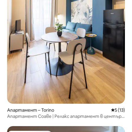
Апартамент – Torino
Средна оц
5 (13)
Апартамент Соаве | Релакс апартамент в центъра
на Торино