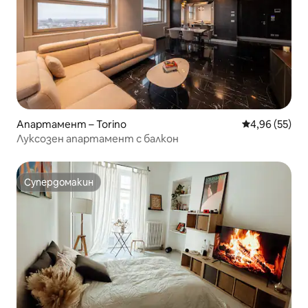
Апартамент – Torino
Средна оценк
4,96 (55)
Луксозен апартамент с балкон
Супердомакин
Супердомакин