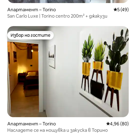
Апартамент – Torino
Средна оц
5 (49)
San Carlo Luxe | Torino centro 200m² + джакузи
Избор на гостите
Избор на гостите
Апартамент – Torino
Средна оценк
4,96 (80)
Насладете се на нощувка и закуска в Торино