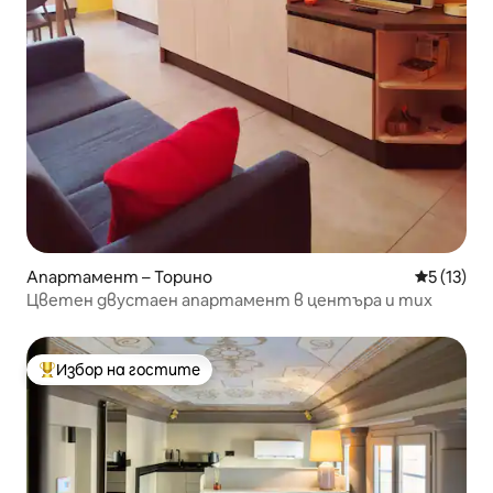
Апартамент – Торино
Средна оц
5 (13)
Цветен двустаен апартамент в центъра и тих
Избор на гостите
Най-популярен избор на гостите