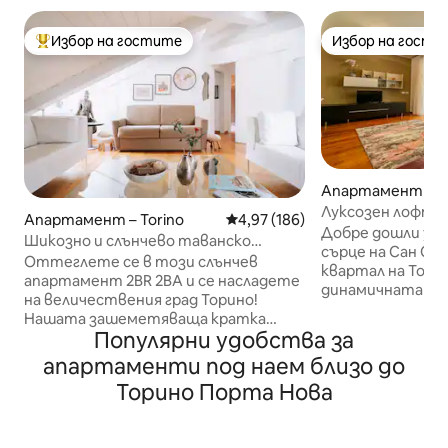
Избор на гостите
Избор на гости
Най-популярен избор на гостите
Избор на гости
Апартамент – To
Луксозен лофт „
Апартамент – Torino
Средна оценка: 4,97 от 5, 186
4,97 (186)
в центъра
Добре дошли у д
Шикозно и слънчево таванско
сърце на Сан Са
помещение: близо до всичко ~
Оттеглете се в този слънчев
квартал на Тори
климатик и Wi-Fi
апартамент 2BR 2BA и се насладете
динамичната си 
на величествения град Торино!
кулинарна сцена. ✅Частен паркинг 
Нашата зашеметяваща кратка
Ултрабърз Wi-Fi 
Популярни удобства за
почивка, която се гордее с модерен
Климатик Жилището е само на 100 м
дизайн, подчертан от
апартаменти под наем близо до
от метростанци
естествената слънчева светлина,
от 500 м от гар
Торино Порта Нова
е сгушено на отлично място, което
до центъра на То
ви позволява лесно да опознаете
„Валентино“ и 
града, като откриете
транспорт до вс