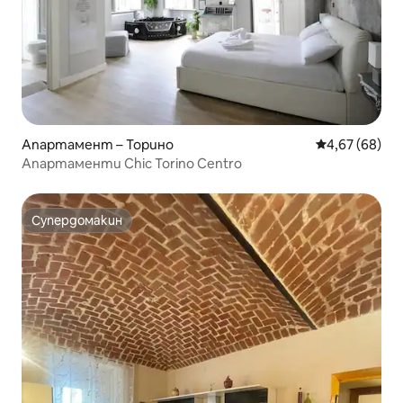
Апартамент – Торино
Средна оценк
4,67 (68)
Апартаменти Chic Torino Centro
Супердомакин
Супердомакин