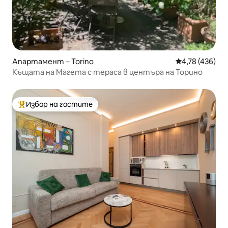
Апартамент – Torino
Средна оценка
4,78 (436)
Къщата на Магета с тераса в центъра на Торино
Избор на гостите
Най-популярен избор на гостите