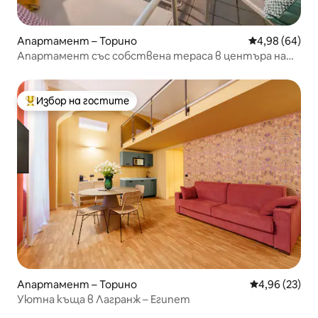
Апартамент – Торино
Средна оценк
4,98 (64)
Апартамент със собствена тераса в центъра на
Торино
Избор на гостите
Най-популярен избор на гостите
Апартамент – Торино
Средна оценк
4,96 (23)
Уютна къща в Лагранж – Египет