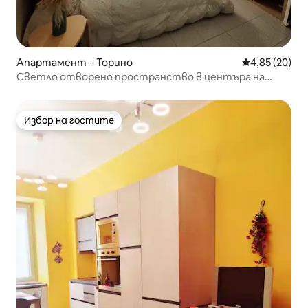
Апартамент – Торино
Средна оценк
4,85 (20)
Светло отворено пространство в центъра на
Торино
Избор на гостите
Избор на гостите