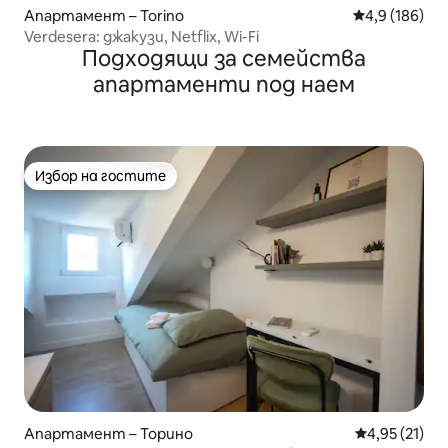
Апартамент – Torino
Средна оценк
4,9 (186)
Verdesera: джакузи, Netflix, Wi-Fi
Подходящи за семейства
апартаменти под наем
Избор на гостите
Избор на гостите
Апартамент – Торино
Средна оценк
4,95 (21)