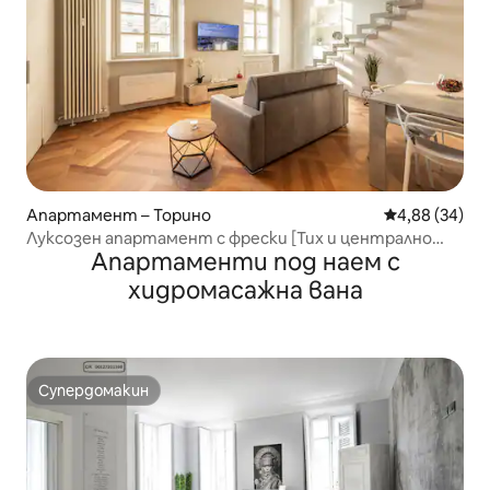
Апартамент – Торино
Средна оценк
4,88 (34)
Луксозен апартамент с фрески [Тих и централно
Апартаменти под наем с
разположен]
хидромасажна вана
Супердомакин
Супердомакин