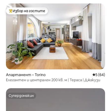
Избор на гостите
Най-популярен избор на гостите
Апартамент – Torino
Средна оц
5 (64)
Елегантен и централен 200 кв. м | Тераса | Джакузи
Супердомакин
Супердомакин