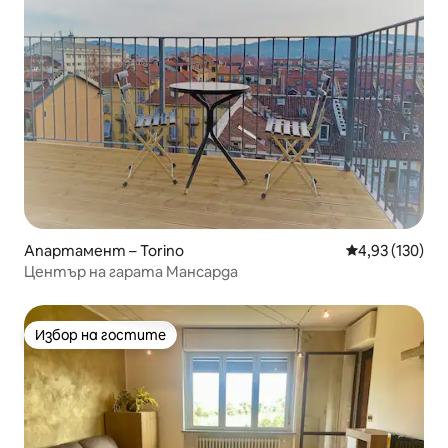
Апартамент – Torino
Средна оценка
4,93 (130)
Център на гарата Мансарда
Избор на гостите
Избор на гостите