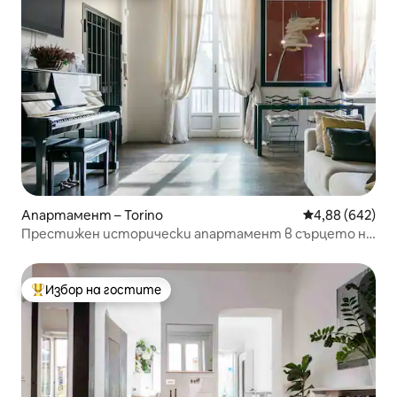
Апартамент – Torino
Средна оценка
4,88 (642)
Престижен исторически апартамент в сърцето на
Торино
Избор на гостите
Най-популярен избор на гостите