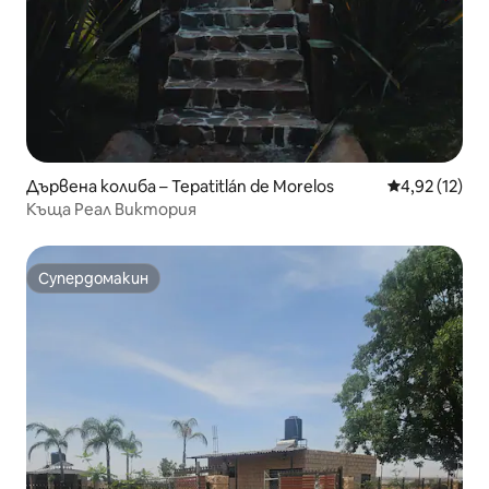
Дървена колиба – Tepatitlán de Morelos
Средна оценк
4,92 (12)
Къща Реал Виктория
Супердомакин
Супердомакин