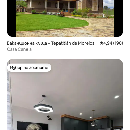
Ваканционна къща – Tepatitlán de Morelos
Средна оценка
4,94 (190)
Casa Canela
Избор на гостите
Избор на гостите