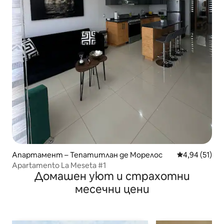
Апартамент – Тепатитлан де Морелос
Средна оценк
4,94 (51)
Apartamento La Meseta #1
Домашен уют и страхотни
месечни цени