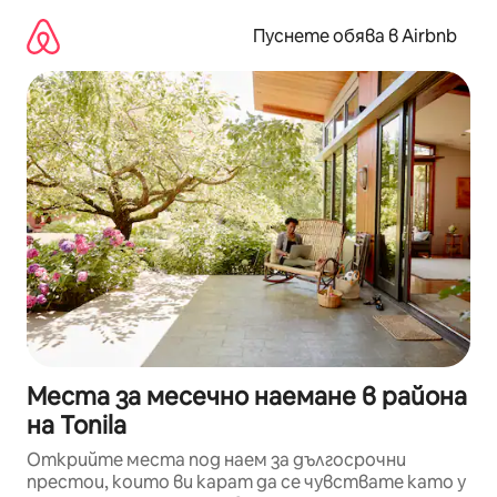
Пропускане
към
Пуснете обява в Airbnb
съдържанието
Места за месечно наемане в района
на Tonila
Открийте места под наем за дългосрочни
престои, които ви карат да се чувствате като у