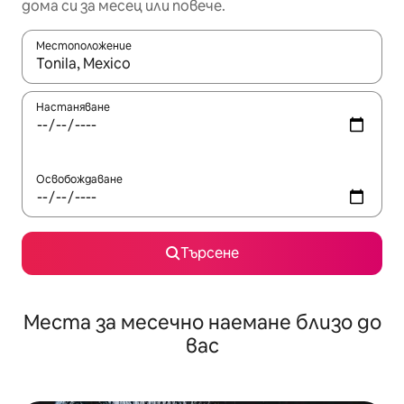
дома си за месец или повече.
Местоположение
Когато резултатите се покажат, използвайте клавишите 
Настаняване
Освобождаване
Търсене
Места за месечно наемане близо до
вас