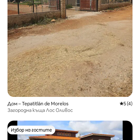
Дом – Tepatitlán de Morelos
Средна о
5 (4)
Загородна къща Лос Оливос
Избор на гостите
Избор на гостите