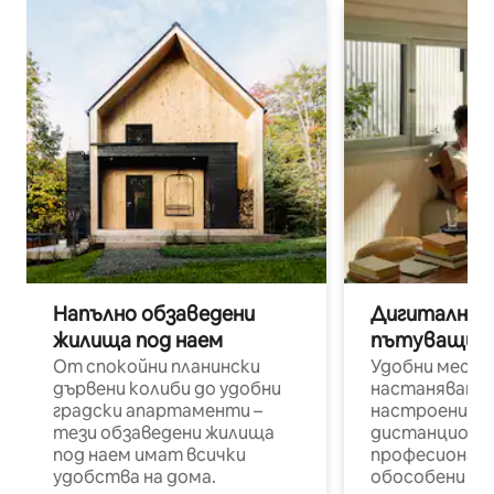
Напълно обзаведени
Дигитални н
жилища под наем
пътуващи п
От спокойни планински
Удобни места
дървени колиби до удобни
настаняване 
градски апартаменти –
настроени и
тези обзаведени жилища
дистанционн
под наем имат всички
професионалис
удобства на дома.
обособени р