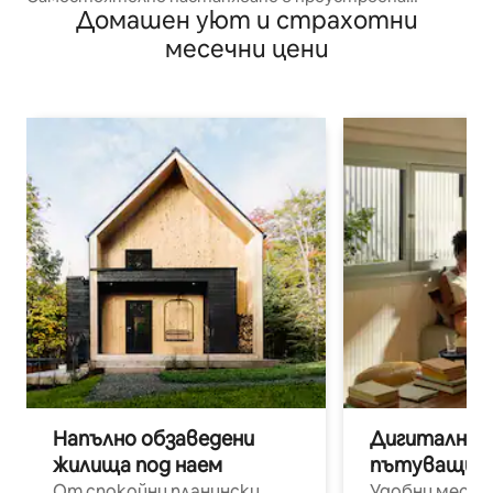
Домашен уют и страхотни
конюшня
месечни цени
Напълно обзаведени
Дигитални н
жилища под наем
пътуващи п
От спокойни планински
Удобни места