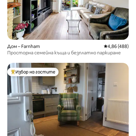
Дом – Farnham
Средна оценка
4,86 (488)
Просторна семейна къща и безплатно паркиране
Избор на гостите
Най-популярен избор на гостите