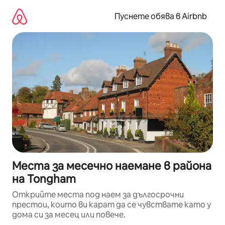
Пропускане
към
Пуснете обява в Airbnb
съдържанието
Места за месечно наемане в района
на Tongham
Открийте места под наем за дългосрочни
престои, които ви карат да се чувствате като у
дома си за месец или повече.