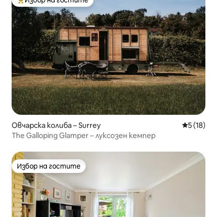
Избор на гостите
Най-популярен избор на гостите
Овчарска колиба – Surrey
Средна оц
5 (18)
The Galloping Glamper – луксозен кемпер
Избор на гостите
Избор на гостите