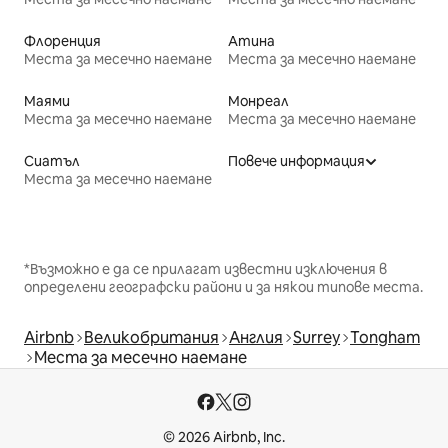
Флоренция
Атина
Места за месечно наемане
Места за месечно наемане
Маями
Монреал
Места за месечно наемане
Места за месечно наемане
Сиатъл
Повече информация
Места за месечно наемане
*Възможно е да се прилагат известни изключения в
определени географски райони и за някои типове места.
Airbnb
Великобритания
Англия
Surrey
Tongham
Места за месечно наемане
© 2026 Airbnb, Inc.