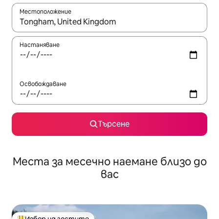
Местоположение
Когато резултатите се покажат, използвайте клавишите 
Настаняване
Освобождаване
Търсене
Места за месечно наемане близо до
вас