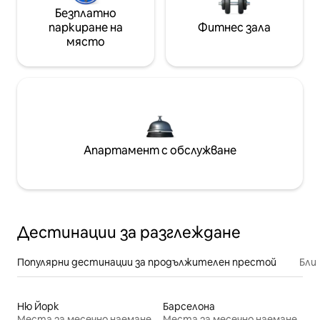
Безплатно
паркиране на
Фитнес зала
място
Апартамент с обслужване
Дестинации за разглеждане
Популярни дестинации за продължителен престой
Бли
Ню Йорк
Барселона
Места за месечно наемане
Места за месечно наемане