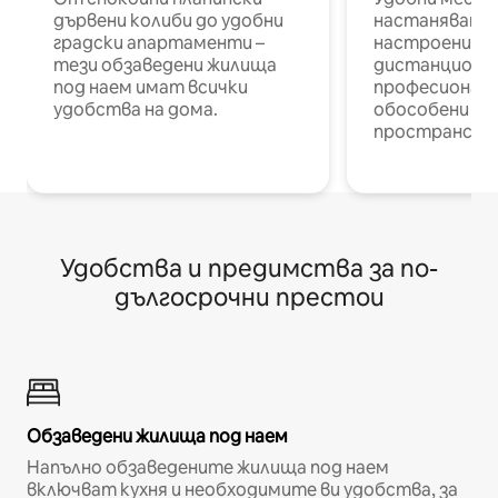
дървени колиби до удобни
настаняване 
градски апартаменти –
настроени и
тези обзаведени жилища
дистанционн
под наем имат всички
професионалис
удобства на дома.
обособени р
пространств
Удобства и предимства за по-
дългосрочни престои
Обзаведени жилища под наем
Напълно обзаведените жилища под наем
включват кухня и необходимите ви удобства, за