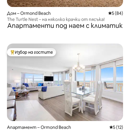
Дом – Ormond Beach
Средна оц
5 (84)
The Turtle Nest – на няколко крачки от пясъка!
Апартаменти под наем с климатик
Избор на гостите
Най-популярен избор на гостите
Апартамент – Ormond Beach
Средна оц
5 (12)