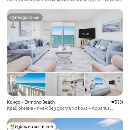
БЕЗПЛАТЕН паркинг
Супердомакин
Супердомакин
Кондо – Ormond Beach
Средна о
5 (3)
Край океана – плаж без достъп с кола – Aquarius
№ 405
Избор на гостите
Най-популярен избор на гостите