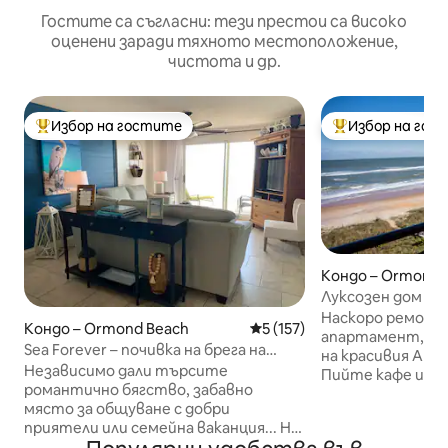
Гостите са съгласни: тези престои са високо
оценени заради тяхното местоположение,
чистота и др.
Избор на гостите
Избор на гос
Най-популярен избор на гостите
Най-популярен 
Кондо – Ormond 
Луксозен дом с и
океана!
Наскоро ремонт
Кондо – Ormond Beach
Средна оценка: 5 от 5, 157
5 (157)
апартамент, ра
Sea Forever – почивка на брега на
на красивия Атл
океана в Ормънд Бийч
Независимо дали търсите
Пийте кафе или в
романтично бягство, забавно
докато гледате 
място за общуване с добри
търкалят, забе
приятели или семейна ваканция... Не
чайки, докато с
търсете повече, намерихте