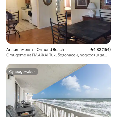
Апартамент – Ormond Beach
Средна оценка
4,82 (164)
Отидете на ПЛАЖА! Тих, безопасен, подходящ за
домашни любимци дом
Супердомакин
Супердомакин