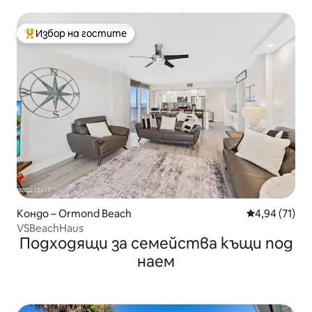
подгряване
Избор на гостите
Най-популярен избор на гостите
Кондо – Ormond Beach
Средна оценк
4,94 (71)
VSBeachHaus
Подходящи за семейства къщи под
наем