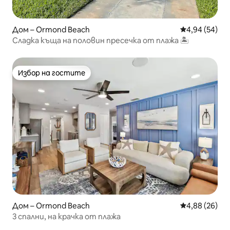
Дом – Ormond Beach
Средна оценк
4,94 (54)
Сладка къща на половин пресечка от плажа 🏝
Избор на гостите
Избор на гостите
Дом – Ormond Beach
Средна оценк
4,88 (26)
3 спални, на крачка от плажа