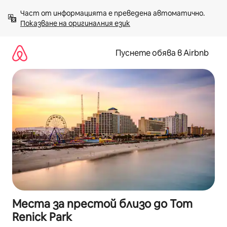
Пропускане
Част от информацията е преведена автоматично. 
към
Показване на оригиналния език
съдържанието
Пуснете обява в Airbnb
Места за престой близо до Tom
Renick Park