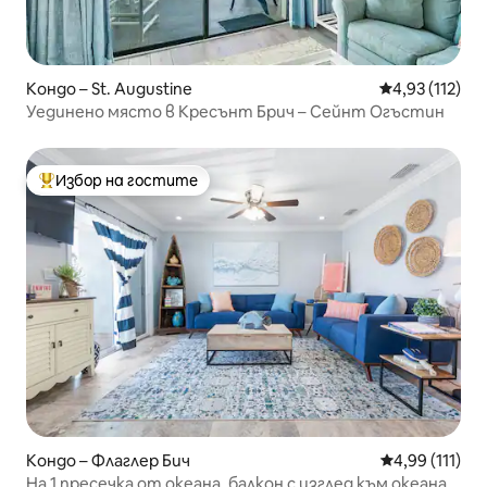
Кондо – St. Augustine
Средна оценка
4,93 (112)
Уединено място в Кресънт Брич – Сейнт Огъстин
Избор на гостите
Най-популярен избор на гостите
Кондо – Флаглер Бич
Средна оценка
4,99 (111)
На 1 пресечка от океана, балкон с изглед към океана,