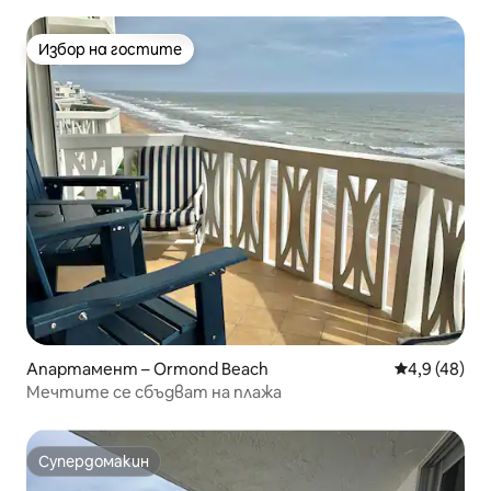
Избор на гостите
Избор на гостите
Апартамент – Ormond Beach
Средна оцен
4,9 (48)
Мечтите се сбъдват на плажа
Супердомакин
Супердомакин