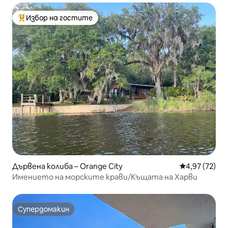
Избор на гостите
Най-популярен избор на гостите
Дървена колиба – Orange City
Средна оценк
4,97 (72)
Имението на морските крави/Къщата на Харви
Супердомакин
Супердомакин