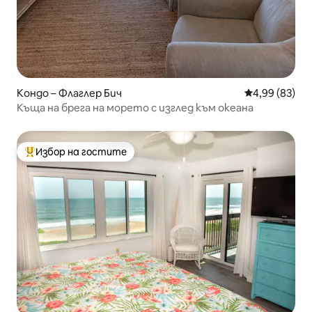
Кондо – Флаглер Бич
Средна оценк
4,99 (83)
Къща на брега на морето с изглед към океана
Избор на гостите
Най-популярен избор на гостите