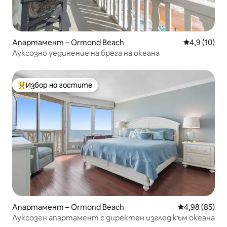
Апартамент – Ormond Beach
Средна оцен
4,9 (10)
Луксозно уединение на брега на океана
Избор на гостите
Най-популярен избор на гостите
Апартамент – Ormond Beach
Средна оценк
4,98 (85)
Луксозен апартамент с директен изглед към океана