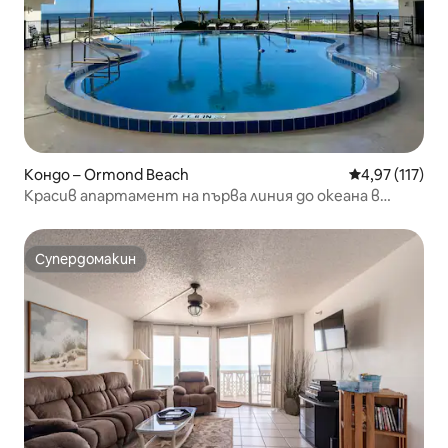
Кондо – Ormond Beach
Средна оценка
4,97 (117)
Красив апартамент на първа линия до океана в
Ормънд Бийч
Супердомакин
Супердомакин