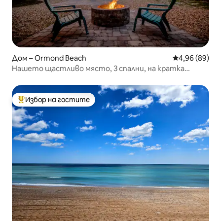
Дом – Ormond Beach
Средна оценк
4,96 (89)
Нашето щастливо място, 3 спални, на кратка
разходка до плажа!
Избор на гостите
Най-популярен избор на гостите