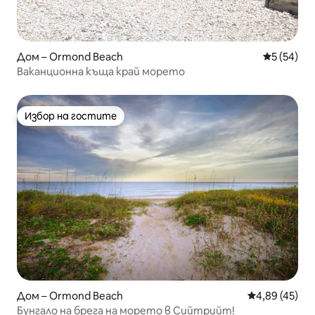
Дом – Ormond Beach
Средна оц
5 (54)
Ваканционна къща край морето
Избор на гостите
Избор на гостите
Дом – Ormond Beach
Средна оценк
4,89 (45)
Бунгало на брега на морето в Сийтрийт!