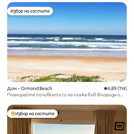
Избор на гостите
Избор на гостите
Дом – Ormond Beach
Средна оценка
4,89 (114)
Планирайте почивката си на плажа във Флорида още
днес!
Избор на гостите
Най-популярен избор на гостите