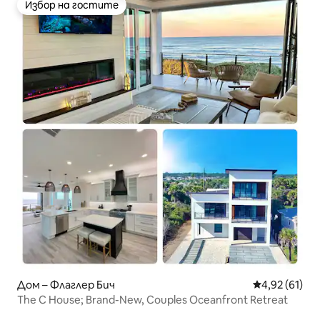
Избор на гостите
Избор на гостите
Дом – Флаглер Бич
Средна оценк
4,92 (61)
The C House; Brand-New, Couples Oceanfront Retreat