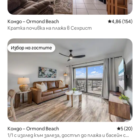
Кондо – Ormond Beach
Средна оценка
4,86 (154)
Кратка почивка на плажа в Сехрист
Избор на гостите
Избор на гостите
Кондо – Ormond Beach
Средна оц
5 (20)
1/1 с изглед към залеза, достъп до плажа и басейн с