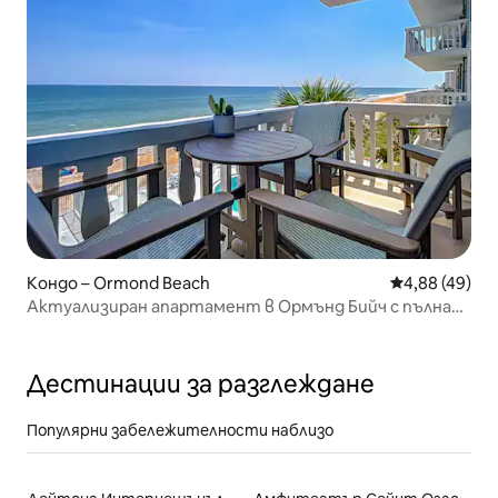
Кондо – Ormond Beach
Средна оценк
4,88 (49)
Актуализиран апартамент в Ормънд Бийч с пълна
гледка към океана
Дестинации за разглеждане
Популярни забележителности наблизо