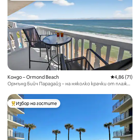
Кондо – Ormond Beach
Средна оценк
4,86 (71)
Ормънд Бийч Парадайз – на няколко крачки от плаж
без движение на автомобили
Избор на гостите
Най-популярен избор на гостите