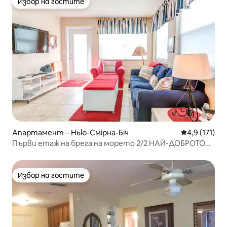
Избор на гостите
Избор на гостите
Апартамент – Нью-Смірна-Біч
Средна оценк
4,9 (171)
Първи етаж на брега на морето 2/2 НАЙ-ДОБРОТО
местоположение в NSB
Избор на гостите
Избор на гостите