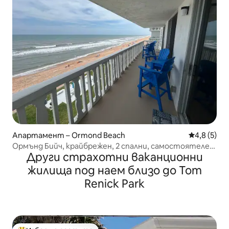
Апартамент – Ormond Beach
Средна оце
4,8 (5)
Ормънд Бийч, крайбрежен, 2 спални, самостоятелен
Други страхотни ваканционни
балкон
жилища под наем близо до Tom
Renick Park