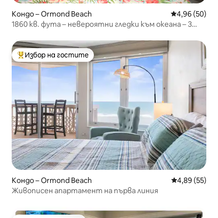
Кондо – Ormond Beach
Средна оценк
4,96 (50)
1860 кв. фута – невероятни гледки към океана – 3
бани – работно пространство!
Избор на гостите
Най-популярен избор на гостите
Кондо – Ormond Beach
Средна оценк
4,89 (55)
Живописен апартамент на първа линия