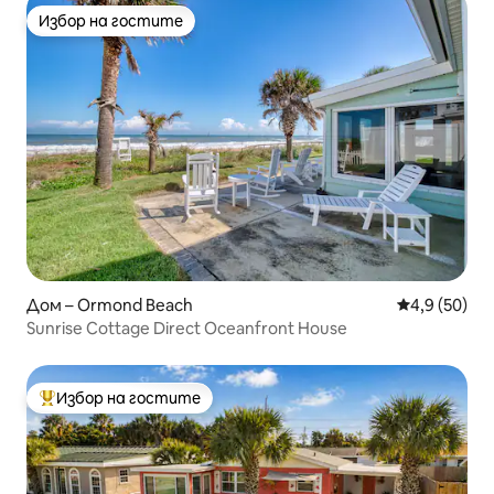
Избор на гостите
Избор на гостите
Дом – Ormond Beach
Средна оцен
4,9 (50)
Sunrise Cottage Direct Oceanfront House
Избор на гостите
Най-популярен избор на гостите